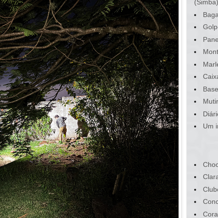
(Simba
Baga
Golp
Pane
Mont
Marl
Caix
Base
Muti
Diár
Um i
Choc
Clar
Club
Conc
Cora