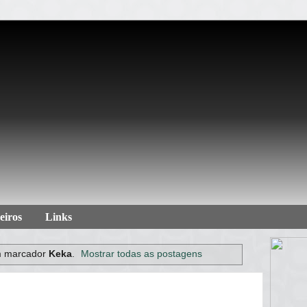
eiros
Links
m marcador
Keka
.
Mostrar todas as postagens