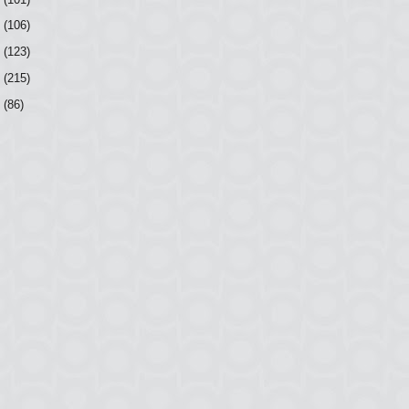
0
(106)
9
(123)
8
(215)
7
(86)