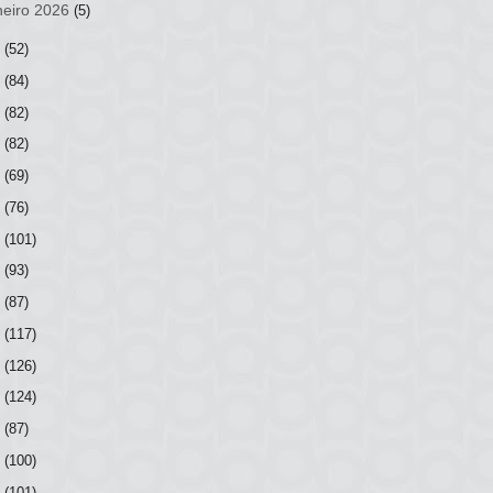
neiro 2026
(5)
5
(52)
4
(84)
3
(82)
2
(82)
1
(69)
0
(76)
9
(101)
8
(93)
7
(87)
6
(117)
5
(126)
4
(124)
3
(87)
2
(100)
1
(101)