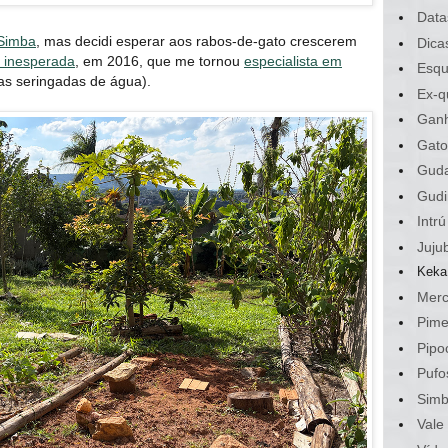
Data
Simba
, mas decidi esperar aos rabos-de-gato crescerem
Dica
 inesperada
, em 2016, que me tornou
especialista em
Esqu
as seringadas de água).
Ex-q
Gan
Gato
Gud
Gudi
Intrú
Juju
Keka
Merc
Pime
Pipo
Pufo
Sim
Vale