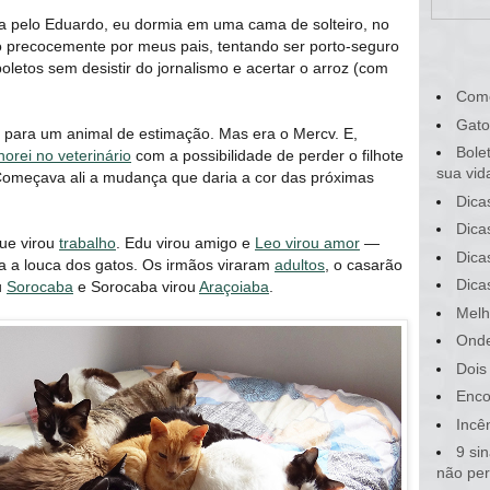
a pelo Eduardo, eu dormia em uma cama de solteiro, no
precocemente por meus pais, tentando ser porto-seguro
oletos sem desistir do jornalismo e acertar o arroz (com
Com
Gato
para um animal de estimação. Mas era o Mercv. E,
Bole
horei no veterinário
com a possibilidade de perder o filhote
sua vid
Começava ali a mudança que daria a cor das próximas
Dica
Dica
que virou
trabalho
. Edu virou amigo e
Leo virou amor
—
Dica
a a louca dos gatos. Os irmãos viraram
adultos
, o casarão
Dica
u
Sorocaba
e Sorocaba virou
Araçoiaba
.
Melh
Onde
Dois
Enco
Incê
9 si
não pe