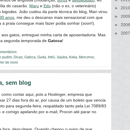
mentos de angústia (mudanças,
soros
e
despedidas
), eu
ília do casarão.
Maru
e
Edu
(não o ex, o veterinário)
►
201
 bigodes. João cuidou da parte técnica do blog, Mari virou
►
200
30 anos
, me deu o descanso mais sensacional com que
 a praia consegue mais fazer podia sonhar (
soon
!).
►
200
►
200
aos gatos, entreguei minha carta de aposentadoria. Mas
 a segunda temporada de
Gatoca
!
omentários:
e pudim
,
Dicas
,
Gatoca
,
Guda
,
Intrú
,
Jujuba
,
Keka
,
Mercvrivs
,
 ler de novo
a, sem blog
 como contar aqui, pois a Hostinger, empresa que
xar 27 dias fora do ar, por causa de um boleto que vencia
o para segunda-feira, respaldado tanto pela Lei 7089/83
 ― e comigo apelando por e-mail, Procon até parar no
ara fora, desculpem. Quando chegou o aviso de que