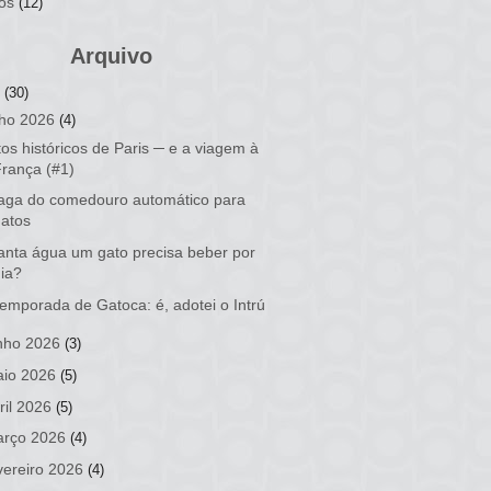
os
(12)
Arquivo
6
(30)
lho 2026
(4)
os históricos de Paris ─ e a viagem à
França (#1)
aga do comedouro automático para
gatos
nta água um gato precisa beber por
dia?
temporada de Gatoca: é, adotei o Intrú
nho 2026
(3)
io 2026
(5)
ril 2026
(5)
rço 2026
(4)
vereiro 2026
(4)