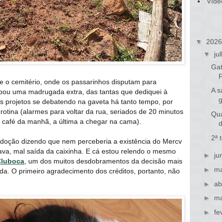
Víde
▼
202
▼
ju
Gat
e o cemitério, onde os passarinhos disputam para
A s
bou uma madrugada extra, das tantas que dediquei à
s projetos se debatendo na gaveta há tanto tempo, por
rotina (alarmes para voltar da rua, seriados de 20 minutos
Qua
 café da manhã, a última a chegar na cama).
2ª 
doção dizendo que nem perceberia a existência do Mercv
ava, mal saída da caixinha. E cá estou relendo o mesmo
►
ju
Cluboca
, um dos muitos desdobramentos da decisão mais
►
ma
ida. O primeiro agradecimento dos créditos, portanto, não
►
ab
►
ma
►
fe