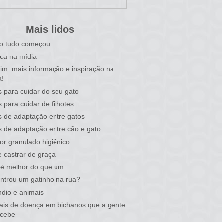
Mais lidos
o tudo começou
ca na mídia
tim: mais informação e inspiração na
a!
s para cuidar do seu gato
s para cuidar de filhotes
s de adaptação entre gatos
s de adaptação entre cão e gato
or granulado higiênico
 castrar de graça
 é melhor do que um
ntrou um gatinho na rua?
ndio e animais
nais de doença em bichanos que a gente
rcebe