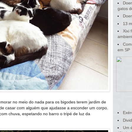
Doen
gatos d
Doen
13 m
Xixi
ambient
Como
em SP
 morar no meio do nada para os bigodes terem jardim de
 de casar com alguém que ajudasse a esconder um corpo.
Exér
com chuva, espetando no barro o tripé de luz da
Divid
Um é