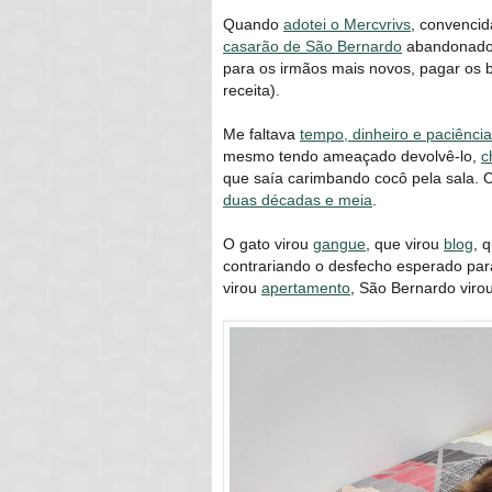
Quando
adotei o Mercvrivs
, convencid
casarão de São Bernardo
abandonado 
para os irmãos mais novos, pagar os b
receita).
Me faltava
tempo, dinheiro e paciência
mesmo tendo ameaçado devolvê-lo,
c
que saía carimbando cocô pela sala. 
duas décadas e meia
.
O gato virou
gangue
, que virou
blog
, 
contrariando o desfecho esperado par
virou
apertamento
, São Bernardo viro