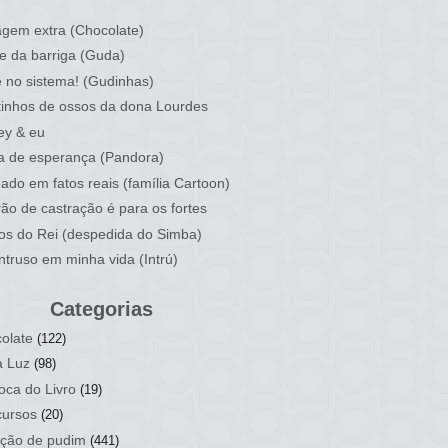
)
gem extra (Chocolate)
e da barriga (Guda)
 no sistema! (Gudinhas)
inhos de ossos da dona Lourdes
ey & eu
a de esperança (Pandora)
ado em fatos reais (família Cartoon)
rão de castração é para os fortes
ios do Rei (despedida do Simba)
ntruso em minha vida (Intrú)
Categorias
olate
(122)
a Luz
(98)
oca do Livro
(19)
ursos
(20)
ção de pudim
(441)