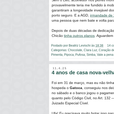
Sem o Leo, acolhedor nos piores mo
provavelmente teria me fundido à mob
garantiram a longevidade invejável dos
porto seguro. E a AGD,
irmandade de 
uma pessoa que nem bate e volta para
Depois de duas décadas de dedicação 
Chicão
tinha outros planos
. Aguardem
Postado por
Beatriz Levischi
às
18:38
14 c
Categorias:
Chocolate
,
Clara Luz
,
Coração d
Pimenta
,
Pipoca
,
Pufosa
,
Simba
,
Vale a pena
11.4.25
4 anos de casa nova-velh
Foi em 31 de março, mas eu não tinha
hospeda o
Gatoca
, conseguiu nos dei
no sábado e o banco jogou o pagament
quanto pelo Código Civil, no Art. 132
Juizado Especial Cível.
Ufa! Eu precisava muito botar isso p