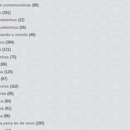
s comemorativas
(95)
s
(291)
eletinhos
(22)
ueletinhos
(26)
hando o mundo
(46)
ca
(394)
a
(121)
nhas
(75)
(86)
ba
(126)
(87)
vrivs
(162)
nta
(95)
ca
(84)
sa
(81)
ba
(86)
 a pena ler de novo
(180)