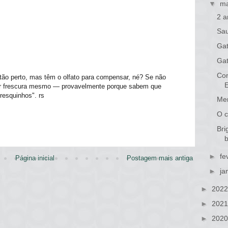
▼
ma
2 a
Sa
Gat
Gat
Con
tão perto, mas têm o olfato para compensar, né? Se não
or frescura mesmo — provavelmente porque sabem que
resquinhos". rs
Mer
O c
Bri
b
►
fe
Página inicial
Postagem mais antiga
►
ja
►
202
►
202
►
202