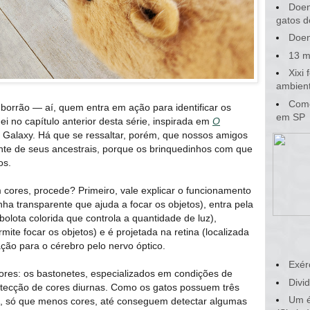
Doen
gatos d
Doen
13 m
Xixi
ambient
Como
borrão — aí, quem entra em ação para identificar os
em SP
ei no capítulo anterior desta série, inspirada em
O
on Galaxy. Há que se ressaltar, porém, que nossos amigos
nte de seus ancestrais, porque os brinquedinhos com que
os.
cores, procede? Primeiro, vale explicar o funcionamento
nha transparente que ajuda a focar os objetos), entra pela
a bolota colorida que controla a quantidade de luz),
mite focar os objetos) e é projetada na retina (localizada
ação para o cérebro pelo nervo óptico.
Exér
ptores: os bastonetes, especializados em condições de
Divid
etecção de cores diurnas. Como os gatos possuem três
Um é
e, só que menos cores, até conseguem detectar algumas