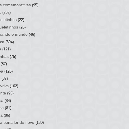
s comemorativas
(95)
s
(292)
eletinhos
(22)
ueletinhos
(26)
hando o mundo
(46)
ca
(394)
a
(121)
nhas
(75)
(87)
ba
(126)
a
(87)
vrivs
(162)
nta
(95)
ca
(84)
sa
(81)
ba
(86)
 a pena ler de novo
(180)