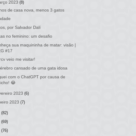
rço 2023
(8)
nos de casa nova, menos 3 gatos
udade
os, por Salvador Dalí
as no feminino: um desafio
heça sua maquininha de matar: visão |
EG #17
cv veio me visitar!
érebro cansado de uma gata idosa
guei com o ChatGPT por causa de
icho! 😂
vereiro 2023
(6)
neiro 2023
(7)
2
(82)
1
(69)
0
(76)