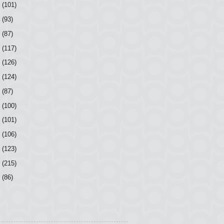
9
(101)
8
(93)
7
(87)
6
(117)
5
(126)
4
(124)
3
(87)
2
(100)
1
(101)
0
(106)
9
(123)
8
(215)
7
(86)