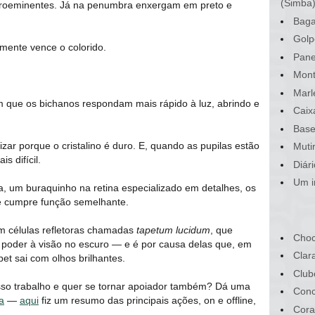
(Simba
 proeminentes. Já na penumbra enxergam em preto e
Baga
Golp
amente vence o colorido.
Pane
Mont
Marl
tem que os bichanos respondam mais rápido à luz, abrindo e
Caix
Base
zar porque o cristalino é duro. E, quando as pupilas estão
Muti
s difícil.
Diár
Um i
, um buraquinho na retina especializado em detalhes, os
ue cumpre função semelhante.
em células refletoras chamadas
tapetum lucidum
, que
Choc
poder à visão no escuro — e é por causa delas que, em
Clar
pet sai com olhos brilhantes.
Club
sso trabalho e quer se tornar apoiador também? Dá uma
Conc
a
—
aqui
fiz um resumo das principais ações, on e offline,
Cora