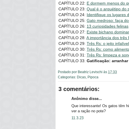
CAPÍTULO 22:
E dormem menos do q
CAPÍTULO 23:
Qual é o arquétipo do 
CAPÍTULO 24:
Identifique os lugares 
CAPÍTULO 25:
Gato medroso: faça do 
CAPÍTULO 26:
13 curiosidades felinas
CAPÍTULO 27:
Existe bichano dominan
CAPÍTULO 28:
A importância dos três
CAPÍTULO 29:
Três Rs: o jeito infalíve
CAPÍTULO 30:
Três Rs: como alimenta
CAPÍTULO 31:
Três Rs: limpeza e sono
CAPÍTULO 33:
Gatificação: arranha
Postado por
Beatriz Levischi
às
17:33
Categorias:
Dicas
,
Pipoca
3 comentários:
Anônimo disse...
Que interessante! Os gatos têm hi
ver a ração no pote?
11.3.23