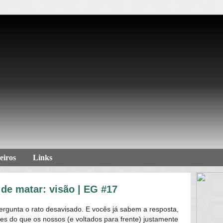
eiros
Links
de matar: visão | EG #17
ergunta o rato desavisado. E vocês já sabem a resposta,
es do que os nossos (e voltados para frente) justamente