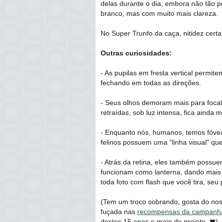
delas durante o dia, embora não tão
branco, mas com muito mais clareza.
No Super Trunfo da caça, nitidez cert
Outras curiosidades:
- As pupilas em fresta vertical permi
fechando em todas as direções.
- Seus olhos demoram mais para focali
retraídas, sob luz intensa, fica ainda mai
- Enquanto nós, humanos, temos fóvea
felinos possuem uma "linha visual" q
- Atrás da retina, eles também possu
funcionam como lanterna, dando mais 
toda foto com flash que você tira, seu 
(Tem um troco sobrando, gosta do no
fuçada nas
recompensas da campanh
destes 15 anos e meio de projeto. ❤)