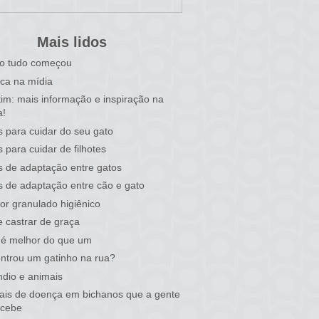
Mais lidos
o tudo começou
ca na mídia
tim: mais informação e inspiração na
a!
s para cuidar do seu gato
s para cuidar de filhotes
s de adaptação entre gatos
s de adaptação entre cão e gato
or granulado higiênico
 castrar de graça
 é melhor do que um
ntrou um gatinho na rua?
ndio e animais
nais de doença em bichanos que a gente
rcebe