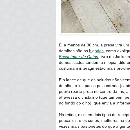
E, a menos de 30 cm, a presa vira um 
detalhes são os
bigodes
, como expliqu
Encantador de Gatos
, livro do Jacks
domesticados tendem à miopia, difere
costumam interagir estão mais próxim
E o lance de que os peludos não veem 
do olho: a luz passa pela córnea (capi
pupila (parte preta no centro da íris, 
atravessa o cristalino (que também per
no fundo do olho), que envia a inform
Na retina, existem dois tipos de rece
pouca luz, e os cones, melhores na d
vezes mais bastonetes do que a gent