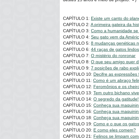
CAPÍTULO 1:
Existe um canto do pla
CAPÍTULO 2:
A primeira gateira da his
CAPÍTULO 3:
Como a humanidade se 
CAPÍTULO 4:
Seu gato vem da Améri
CAPÍTULO 5:
8 mudanças genéticas 
CAPÍTULO 6:
44 raças de gatos lindo
CAPÍTULO 7:
O mistério do ronronar
CAPÍTULO 8:
O que seu amigo quer d
CAPÍTULO 9:
7 posições de rabo expl
CAPÍTULO 10:
Decifre as expressões f
CAPÍTULO 11:
Como é um abraço feli
CAPÍTULO 12:
Feromônios e os cheir
CAPÍTULO 13:
Tem outro bichano vive
CAPÍTULO 14:
O segredo da gatitude!
CAPÍTULO 15:
Conheça sua maquininh
CAPÍTULO 16:
Conheça sua maquinin
CAPÍTULO 18:
Conheça sua maquinin
CAPÍTULO 19:
Como e o que os gato
CAPÍTULO 20:
E como eles comem?
CAPÍTULO 21:
Felinos se limpam com