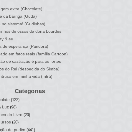
)
gem extra (Chocolate)
e da barriga (Guda)
 no sistema! (Gudinhas)
inhos de ossos da dona Lourdes
ey & eu
a de esperança (Pandora)
ado em fatos reais (família Cartoon)
rão de castração é para os fortes
ios do Rei (despedida do Simba)
ntruso em minha vida (Intrú)
Categorias
olate
(122)
a Luz
(98)
oca do Livro
(20)
ursos
(20)
ção de pudim
(441)