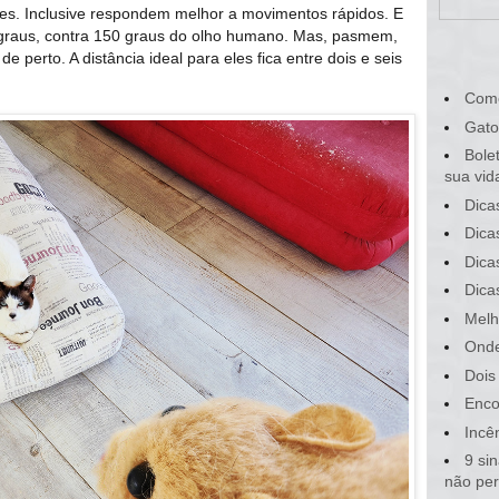
es. Inclusive respondem melhor a movimentos rápidos. E
 graus, contra 150 graus do olho humano. Mas, pasmem,
perto. A distância ideal para eles fica entre dois e seis
Com
Gato
Bole
sua vid
Dica
Dica
Dica
Dica
Melh
Onde
Dois
Enco
Incê
9 si
não pe