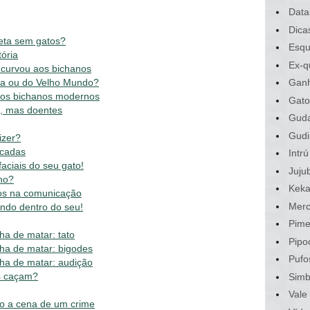
Data
Dica
neta sem gatos?
Esqu
tória
Ex-q
curvou aos bichanos
ca ou do Velho Mundo?
Gan
nos bichanos modernos
Gato
s, mas doentes
Gud
Gudi
izer?
icadas
Intrú
aciais do seu gato!
Juju
no?
Kek
os na comunicação
Merc
ndo dentro do seu!
Pime
a de matar: tato
Pipo
ha de matar: bigodes
Pufo
ha de matar: audição
s caçam?
Sim
Vale
o a cena de um crime