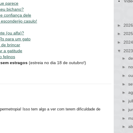
Víde
ue parece
seu bichano?
de confiança dele
esconderijo casulo!
►
202
te (ou alfa)?
►
202
 Rs para um gato
►
202
l de brincar
▼
202
r a gatitude
 felinos
►
de
r sem estragos
(estreia no dia 18 de outubro!)
►
no
►
ou
►
se
►
ag
►
ju
permetropia! Isso tem algo a ver com terem dificuldade de
►
ju
►
ma
►
ab