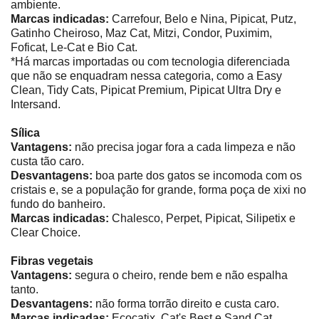
ambiente.
Marcas indicadas:
Carrefour, Belo e Nina, Pipicat, Putz,
Gatinho Cheiroso, Maz Cat, Mitzi, Condor, Puximim,
Foficat, Le-Cat e Bio Cat.
*Há marcas importadas ou com tecnologia diferenciada
que não se enquadram nessa categoria, como a Easy
Clean, Tidy Cats, Pipicat Premium, Pipicat Ultra Dry e
Intersand.
Sílica
Vantagens:
não precisa jogar fora a cada limpeza e não
custa tão caro.
Desvantagens:
boa parte dos gatos se incomoda com os
cristais e, se a população for grande, forma poça de xixi no
fundo do banheiro.
Marcas indicadas:
Chalesco, Perpet, Pipicat, Silipetix e
Clear Choice.
Fibras vegetais
Vantagens:
segura o cheiro, rende bem e não espalha
tanto.
Desvantagens:
não forma torrão direito e custa caro.
Marcas indicadas:
Ecocatix, Cat's Best e Sand Cat.