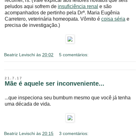
recolher, rs. (Vale explicar aos leitores novatos que seis
peludos aqui sofrem de
insuficiência renal
e são
acompanhados de pertinho pela Drª. Maria Eugênia
Carretero, veterinária homeopata. Vômito é
coisa séria
e
precisa de investigação.)
Beatriz Levischi
às
20:02
5 comentários:
21.7.17
Mãe é aquele ser inconveniente...
...que inspeciona seu bumbum mesmo que você já tenha
uma década de vida.
Beatriz Levischi
às
20:15
3 comentários: