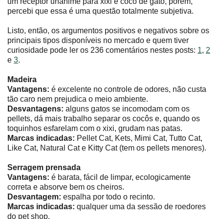
um receptor unânime para xixi e cocô de gato, porém,
percebi que essa é uma questão totalmente subjetiva.
Listo, então, os argumentos positivos e negativos sobre os
principais tipos disponíveis no mercado e quem tiver
curiosidade pode ler os 236 comentários nestes posts:
1
,
2
e
3
.
Madeira
Vantagens:
é excelente no controle de odores, não custa
tão caro nem prejudica o meio ambiente.
Desvantagens:
alguns gatos se incomodam com os
pellets, dá mais trabalho separar os cocôs e, quando os
toquinhos esfarelam com o xixi, grudam nas patas.
Marcas indicadas:
Pellet Cat, Kets, Mimi Cat, Tutto Cat,
Like Cat, Natural Cat e Kitty Cat (tem os pellets menores).
Serragem prensada
Vantagens:
é barata, fácil de limpar, ecologicamente
correta e absorve bem os cheiros.
Desvantagem:
espalha por todo o recinto.
Marcas indicadas:
qualquer uma da sessão de roedores
do pet shop.