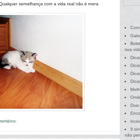
Qualquer semelhança com a vida real não é mera
Com
Gato
Bole
sua vid
Dica
Dica
Dica
Dica
Melh
Onde
Dois
Enco
Incê
mentários:
9 si
não pe