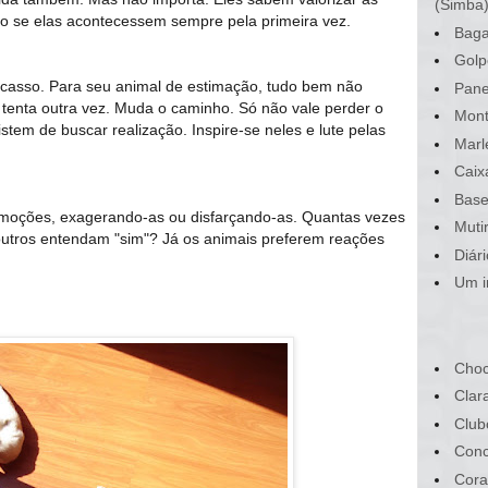
(Simba
o se elas acontecessem sempre pela primeira vez.
Baga
Golp
acasso. Para seu animal de estimação, tudo bem não
Pane
e tenta outra vez. Muda o caminho. Só não vale perder o
Mont
istem de buscar realização. Inspire-se neles e lute pelas
Marl
Caix
Base
oções, exagerando-as ou disfarçando-as. Quantas vezes
Muti
utros entendam "sim"? Já os animais preferem reações
Diár
Um i
Choc
Clar
Club
Conc
Cora