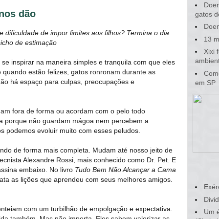
Doen
 nos dão
gatos d
Doen
dificuldade de impor limites aos filhos? Termina o dia
13 m
icho de estimação
Xixi
ambient
 se inspirar na maneira simples e tranquila com que eles
 quando estão felizes, gatos ronronam durante as
Como
 não há espaço para culpas, preocupações e
em SP
dam fora de forma ou acordam com o pelo todo
eza porque não guardam mágoa nem percebem a
ós podemos evoluir muito com esses peludos.
ndo de forma mais completa. Mudam até nosso jeito de
ecnista Alexandre Rossi, mais conhecido como Dr. Pet. E
assina embaixo. No livro
Tudo Bem Não Alcançar a Cama
elata as lições que aprendeu com seus melhores amigos.
Exér
Divid
nteiam com um turbilhão de empolgação e expectativa.
Um é
da também. Mas não importa. Eles sabem valorizar as