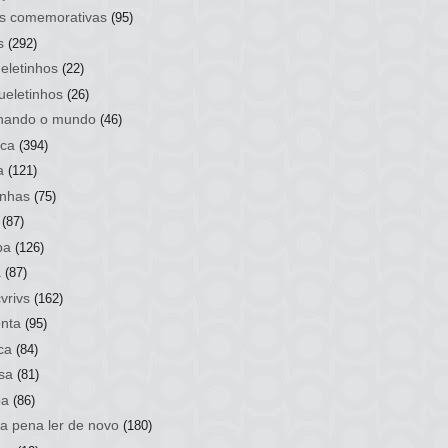
s comemorativas
(95)
s
(292)
eletinhos
(22)
ueletinhos
(26)
hando o mundo
(46)
ca
(394)
a
(121)
nhas
(75)
(87)
ba
(126)
a
(87)
vrivs
(162)
nta
(95)
ca
(84)
sa
(81)
ba
(86)
 a pena ler de novo
(180)