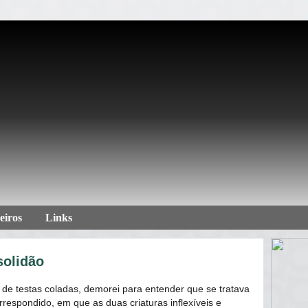
eiros
Links
solidão
de testas coladas, demorei para entender que se tratava
respondido, em que as duas criaturas inflexíveis e