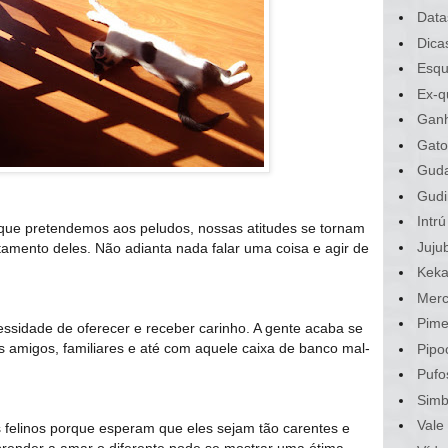
Data
Dica
Esqu
Ex-q
Gan
Gato
Gud
Gudi
Intrú
 que pretendemos aos peludos, nossas atitudes se tornam
Juju
tamento deles. Não adianta nada falar uma coisa e agir de
Kek
Merc
Pime
ssidade de oferecer e receber carinho. A gente acaba se
 amigos, familiares e até com aquele caixa de banco mal-
Pipo
Pufo
Sim
Vale
 felinos porque esperam que eles sejam tão carentes e