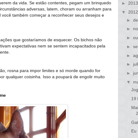
erem da vida. Se estão contentes, pegam um brinquedo
►
201
rcunstâncias adversas, latem, choram ou arranham para
▼
201
 tal você também começar a reconhecer seus desejos e
►
de
►
no
►
ou
ações que gostaríamos de esquecer. Os bichos não
ltivam expectativas nem se sentem incapacitados pela
►
se
ente.
►
ag
►
ju
ão, rosna para impor limites e só morde quando for
►
ju
por qualquer coisinha. Isso a poupará de engolir muito
▼
ma
Jog
ome
19 
Mai
Gat
Eu 