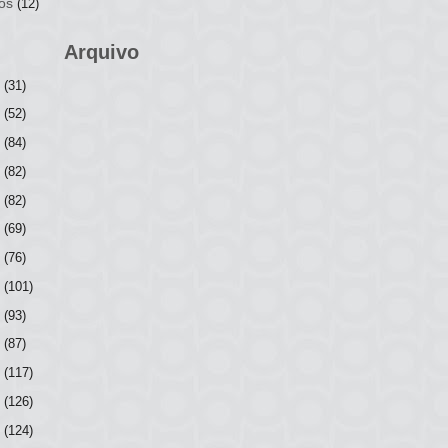
os
(12)
Arquivo
6
(31)
5
(52)
4
(84)
3
(82)
2
(82)
1
(69)
0
(76)
9
(101)
8
(93)
7
(87)
6
(117)
5
(126)
4
(124)