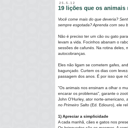
25.5.12
19 lições que os animais
Você come mais do que deveria? Sente 
sempre esgotada? Aprenda com seu b
Não é preciso ter um cão ou gato para
levam a vida. Focinhos abanam o rabo
sessões de cafunés. Na rotina deles,
autocobranças.
Eles não ligam se cometem gafes, an
bagunçado. Curtem os dias com lev
passagem dos anos. É por isso que n
"Os animais nos ensinam a olhar o mu
encarar os problemas", garante o zoot
John O'Hurley, ator norte-americano, 
no Primeiro Salto
(Ed. Ediouro), ele r
1) Apreciar a simplicidade
A cada manhã, cães e gatos nos prese
Os brinquedos são os mesmos. A comi