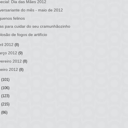
ecial: Dia das Mães 2012
versariante do mês - maio de 2012
uenos felinos
as para cuidar do seu cramunhãozinho
losão de fogos de artifício
ril 2012
(8)
rço 2012
(9)
vereiro 2012
(8)
neiro 2012
(8)
1
(101)
0
(106)
9
(123)
8
(215)
7
(86)