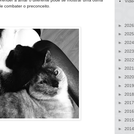
render a amar o diferente pode se mostrar uma ótima
Víde
de combater o preconceito.
►
202
►
202
►
202
►
202
►
202
►
202
►
202
►
201
►
201
►
201
►
201
►
201
►
201