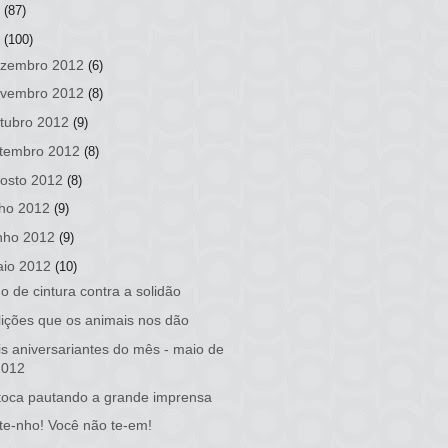
3
(87)
2
(100)
zembro 2012
(6)
vembro 2012
(8)
tubro 2012
(9)
tembro 2012
(8)
osto 2012
(8)
lho 2012
(9)
nho 2012
(9)
io 2012
(10)
o de cintura contra a solidão
lições que os animais nos dão
s aniversariantes do mês - maio de
2012
oca pautando a grande imprensa
te-nho! Você não te-em!