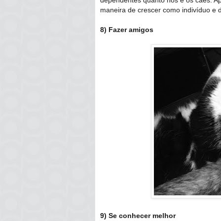
dependentes quanto nós e os cães. Ap
maneira de crescer como indivíduo e 
8) Fazer amigos
9) Se conhecer melhor