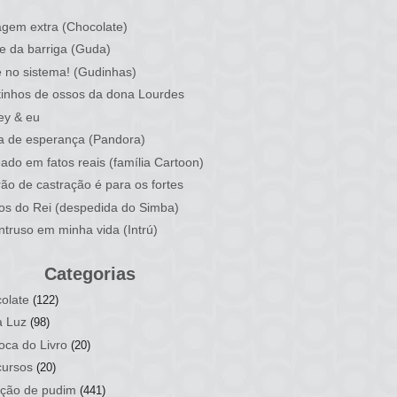
)
gem extra (Chocolate)
e da barriga (Guda)
 no sistema! (Gudinhas)
inhos de ossos da dona Lourdes
ey & eu
a de esperança (Pandora)
ado em fatos reais (família Cartoon)
rão de castração é para os fortes
ios do Rei (despedida do Simba)
ntruso em minha vida (Intrú)
Categorias
olate
(122)
a Luz
(98)
oca do Livro
(20)
ursos
(20)
ção de pudim
(441)