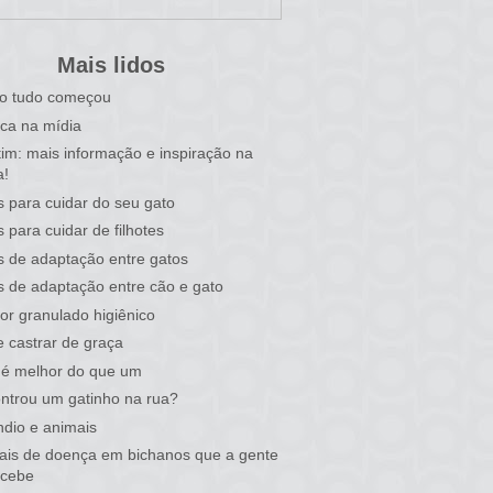
Mais lidos
o tudo começou
ca na mídia
tim: mais informação e inspiração na
a!
s para cuidar do seu gato
s para cuidar de filhotes
s de adaptação entre gatos
s de adaptação entre cão e gato
or granulado higiênico
 castrar de graça
 é melhor do que um
ntrou um gatinho na rua?
ndio e animais
nais de doença em bichanos que a gente
rcebe