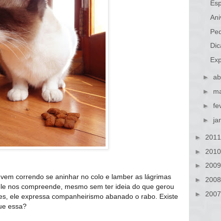
Esp
Ani
Peq
Dic
Exp
►
ab
►
ma
►
fe
►
ja
►
201
►
201
►
200
 vem correndo se aninhar no colo e lamber as lágrimas
►
200
le nos compreende, mesmo sem ter ideia do que gerou
►
200
es, ele expressa companheirismo abanado o rabo. Existe
ue essa?