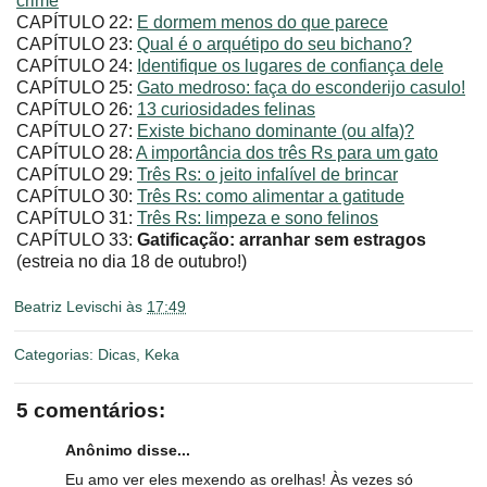
crime
CAPÍTULO 22:
E dormem menos do que parece
CAPÍTULO 23:
Qual é o arquétipo do seu bichano?
CAPÍTULO 24:
Identifique os lugares de confiança dele
CAPÍTULO 25:
Gato medroso: faça do esconderijo casulo!
CAPÍTULO 26:
13 curiosidades felinas
CAPÍTULO 27:
Existe bichano dominante (ou alfa)?
CAPÍTULO 28:
A importância dos três Rs para um gato
CAPÍTULO 29:
Três Rs: o jeito infalível de brincar
CAPÍTULO 30:
Três Rs: como alimentar a gatitude
CAPÍTULO 31:
Três Rs: limpeza e sono felinos
CAPÍTULO 33:
Gatificação: arranhar sem estragos
(estreia no dia 18 de outubro!)
Beatriz Levischi
às
17:49
Categorias:
Dicas
,
Keka
5 comentários:
Anônimo disse...
Eu amo ver eles mexendo as orelhas! Às vezes só