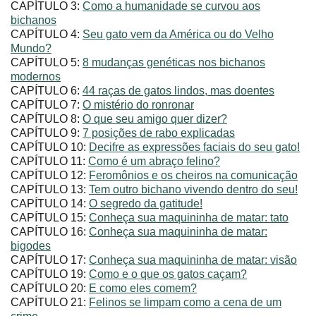
CAPÍTULO 3:
Como a humanidade se curvou aos
bichanos
CAPÍTULO 4:
Seu gato vem da América ou do Velho
Mundo?
CAPÍTULO 5:
8 mudanças genéticas nos bichanos
modernos
CAPÍTULO 6:
44 raças de gatos lindos, mas doentes
CAPÍTULO 7:
O mistério do ronronar
CAPÍTULO 8:
O que seu amigo quer dizer?
CAPÍTULO 9:
7 posições de rabo explicadas
CAPÍTULO 10:
Decifre as expressões faciais do seu gato!
CAPÍTULO 11:
Como é um abraço felino?
CAPÍTULO 12:
Feromônios e os cheiros na comunicação
CAPÍTULO 13:
Tem outro bichano vivendo dentro do seu!
CAPÍTULO 14:
O segredo da gatitude!
CAPÍTULO 15:
Conheça sua maquininha de matar: tato
CAPÍTULO 16:
Conheça sua maquininha de matar:
bigodes
CAPÍTULO 17:
Conheça sua maquininha de matar: visão
CAPÍTULO 19:
Como e o que os gatos caçam?
CAPÍTULO 20:
E como eles comem?
CAPÍTULO 21:
Felinos se limpam como a cena de um