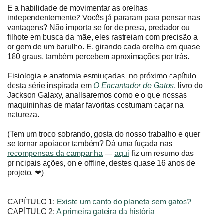
E a habilidade de movimentar as orelhas
independentemente? Vocês já pararam para pensar nas
vantagens? Não importa se for de presa, predador ou
filhote em busca da mãe, eles rastreiam com precisão a
origem de um barulho. E, girando cada orelha em quase
180 graus, também percebem aproximações por trás.
Fisiologia e anatomia esmiuçadas, no próximo capítulo
desta série inspirada em
O Encantador de Gatos
, livro do
Jackson Galaxy, analisaremos como e o que nossas
maquininhas de matar favoritas costumam caçar na
natureza.
(Tem um troco sobrando, gosta do nosso trabalho e quer
se tornar apoiador também? Dá uma fuçada nas
recompensas da campanha
—
aqui
fiz um resumo das
principais ações, on e offline, destes quase 16 anos de
projeto. ❤)
CAPÍTULO 1:
Existe um canto do planeta sem gatos?
CAPÍTULO 2:
A primeira gateira da história