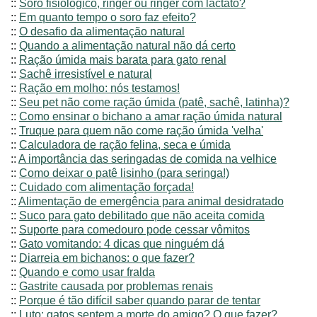
::
Soro fisiológico, ringer ou ringer com lactato?
::
Em quanto tempo o soro faz efeito?
::
O desafio da alimentação natural
::
Quando a alimentação natural não dá certo
::
Ração úmida mais barata para gato renal
::
Sachê irresistível e natural
::
Ração em molho: nós testamos!
::
Seu pet não come ração úmida (patê, sachê, latinha)?
::
Como ensinar o bichano a amar ração úmida natural
::
Truque para quem não come ração úmida 'velha'
::
Calculadora de ração felina, seca e úmida
::
A importância das seringadas de comida na velhice
::
Como deixar o patê lisinho (para seringa!)
::
Cuidado com alimentação forçada!
::
Alimentação de emergência para animal desidratado
::
Suco para gato debilitado que não aceita comida
::
Suporte para comedouro pode cessar vômitos
::
Gato vomitando: 4 dicas que ninguém dá
::
Diarreia em bichanos: o que fazer?
::
Quando e como usar fralda
::
Gastrite causada por problemas renais
::
Porque é tão difícil saber quando parar de tentar
::
Luto: gatos sentem a morte do amigo? O que fazer?