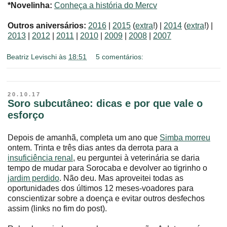
*Novelinha:
Conheça a história do Mercv
Outros aniversários:
2016
|
2015
(
extra
!) |
2014
(
extra
!) |
2013
|
2012
|
2011
|
2010
|
2009
|
2008
|
2007
Beatriz Levischi
às
18:51
5 comentários:
20.10.17
Soro subcutâneo: dicas e por que vale o
esforço
Depois de amanhã, completa um ano que
Simba morreu
ontem. Trinta e três dias antes da derrota para a
insuficiência renal
, eu perguntei à veterinária se daria
tempo de mudar para Sorocaba e devolver ao tigrinho o
jardim perdido
. Não deu. Mas aproveitei todas as
oportunidades dos últimos 12 meses-voadores para
conscientizar sobre a doença e evitar outros desfechos
assim (links no fim do post).