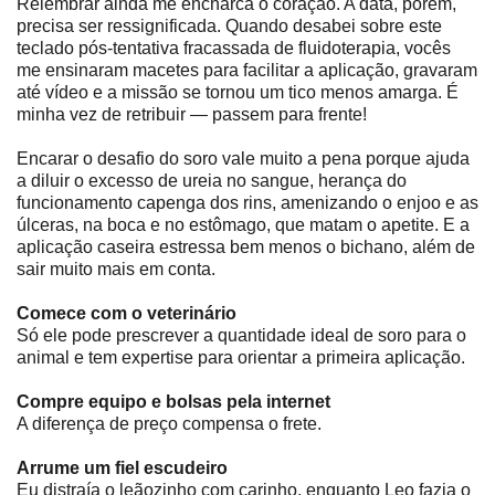
Relembrar ainda me encharca o coração. A data, porém,
precisa ser ressignificada. Quando desabei sobre este
teclado pós-tentativa fracassada de fluidoterapia, vocês
me ensinaram macetes para facilitar a aplicação, gravaram
até vídeo e a missão se tornou um tico menos amarga. É
minha vez de retribuir ― passem para frente!
Encarar o desafio do soro vale muito a pena porque ajuda
a diluir o excesso de ureia no sangue, herança do
funcionamento capenga dos rins, amenizando o enjoo e as
úlceras, na boca e no estômago, que matam o apetite. E a
aplicação caseira estressa bem menos o bichano, além de
sair muito mais em conta.
Comece com o veterinário
Só ele pode prescrever a quantidade ideal de soro para o
animal e tem expertise para orientar a primeira aplicação.
Compre equipo e bolsas pela internet
A diferença de preço compensa o frete.
Arrume um fiel escudeiro
Eu distraía o leãozinho com carinho, enquanto Leo fazia o