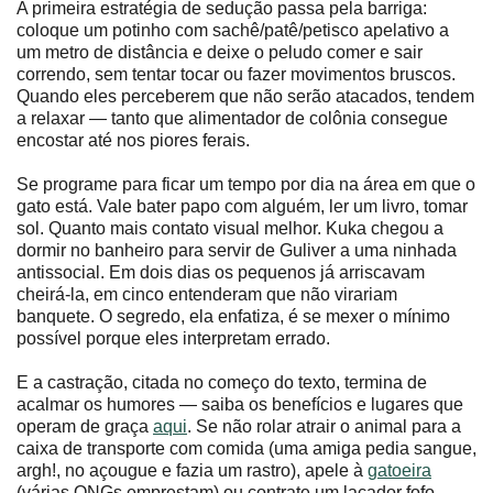
A primeira estratégia de sedução passa pela barriga:
coloque um potinho com sachê/patê/petisco apelativo a
um metro de distância e deixe o peludo comer e sair
correndo, sem tentar tocar ou fazer movimentos bruscos.
Quando eles perceberem que não serão atacados, tendem
a relaxar ― tanto que alimentador de colônia consegue
encostar até nos piores ferais.
Se programe para ficar um tempo por dia na área em que o
gato está. Vale bater papo com alguém, ler um livro, tomar
sol. Quanto mais contato visual melhor. Kuka chegou a
dormir no banheiro para servir de Guliver a uma ninhada
antissocial. Em dois dias os pequenos já arriscavam
cheirá-la, em cinco entenderam que não virariam
banquete. O segredo, ela enfatiza, é se mexer o mínimo
possível porque eles interpretam errado.
E a castração, citada no começo do texto, termina de
acalmar os humores ― saiba os benefícios e lugares que
operam de graça
aqui
. Se não rolar atrair o animal para a
caixa de transporte com comida (uma amiga pedia sangue,
argh!, no açougue e fazia um rastro), apele à
gatoeira
(várias ONGs emprestam) ou contrate um laçador fofo