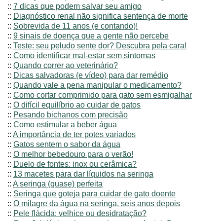
::
7 dicas que podem salvar seu amigo
::
Diagnóstico renal não significa sentença de morte
::
Sobrevida de 11 anos (e contando)!
::
9 sinais de doença que a gente não percebe
::
Teste: seu peludo sente dor? Descubra pela cara!
::
Como identificar mal-estar sem sintomas
::
Quando correr ao veterinário?
::
Dicas salvadoras (e vídeo) para dar remédio
::
Quando vale a pena manipular o medicamento?
::
Como cortar comprimido para gato sem esmigalhar
::
O difícil equilíbrio ao cuidar de gatos
::
Pesando bichanos com precisão
::
Como estimular a beber água
::
A importância de ter potes variados
::
Gatos sentem o sabor da água
::
O melhor bebedouro para o verão!
::
Duelo de fontes: inox ou cerâmica?
::
13 macetes para dar líquidos na seringa
::
A seringa (quase) perfeita
::
Seringa que goteja para cuidar de gato doente
::
O milagre da água na seringa, seis anos depois
::
Pele flácida: velhice ou desidratação?