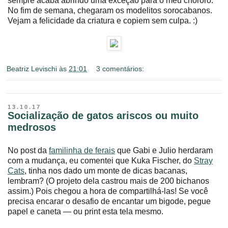
sempre acaba abrindo uma exceção para o meu chororô.
No fim de semana, chegaram os modelitos sorocabanos.
Vejam a felicidade da criatura e copiem sem culpa. :)
Beatriz Levischi
às
21:01
3 comentários:
13.10.17
Socialização de gatos ariscos ou muito
medrosos
No post da
familinha de ferais
que Gabi e Julio herdaram
com a mudança, eu comentei que Kuka Fischer, do
Stray
Cats
, tinha nos dado um monte de dicas bacanas,
lembram? (O projeto dela castrou mais de 200 bichanos
assim.) Pois chegou a hora de compartilhá-las! Se você
precisa encarar o desafio de encantar um bigode, pegue
papel e caneta ― ou print esta tela mesmo.