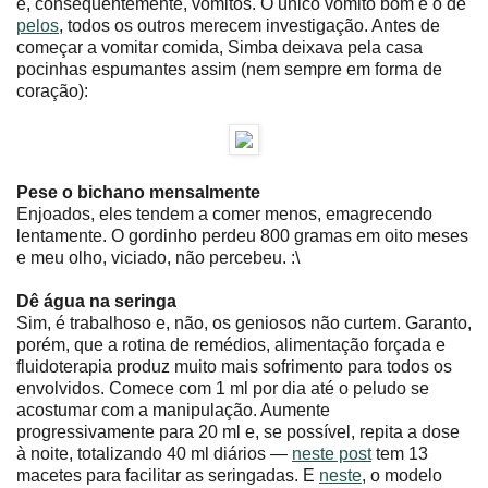
e, consequentemente, vômitos. O único vômito bom é o de
pelos
, todos os outros merecem investigação. Antes de
começar a vomitar comida, Simba deixava pela casa
pocinhas espumantes assim (nem sempre em forma de
coração):
Pese o bichano mensalmente
Enjoados, eles tendem a comer menos, emagrecendo
lentamente. O gordinho perdeu 800 gramas em oito meses
e meu olho, viciado, não percebeu. :\
Dê água na seringa
Sim, é trabalhoso e, não, os geniosos não curtem. Garanto,
porém, que a rotina de remédios, alimentação forçada e
fluidoterapia produz muito mais sofrimento para todos os
envolvidos. Comece com 1 ml por dia até o peludo se
acostumar com a manipulação. Aumente
progressivamente para 20 ml e, se possível, repita a dose
à noite, totalizando 40 ml diários ―
neste post
tem 13
macetes para facilitar as seringadas. E
neste
, o modelo