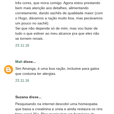
três cores, que mora comigo. Agora estou prestando
bem mais atenção aos detalhes, alimentando
corretamente, dando sachês de qualidade maior (com
o Hugo, dávamos a ração muito boa, mas pecávamos
um pouco no sachê).
Sei que não depende só de mim, mas vou fazer de
tudo o que estiver ao meu alcance pra que eles não
se tornem renais.
23.11.16
Mali
disse...
Sim Amanga, é uma boa ração, inclusive para gatos
que costuma ter alergias.
23.11.16
Suzana disse...
Pesquisando na internet descobri uma homeopatia
que baixa a creatinina e ureia e ainda restaura os rins:
fator renal 26g. Eles manipulam em farmácias de