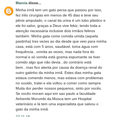
Marcia
disse...
Minha irmã tem um gato persa que passou por isso,
fez três cirurgias em menos de 45 dias e teve seu
pênis amputado, o canal da urina é um tubo plástico e
ele foi salvo, graças a Deus vive fekiz, tendo toda a
atenção necessária inclusive dois irmãos felinos
também. Minha gata come comida umida (aquela
pastinha) tres vezes ao dia desde que veio para minha
casa, está com 5 anos, saudável, toma água com
frequência...vomita as vezes, mas nada fora do
normal e só vomita está gosma espumante se tiver
comido algo que não devia...do contrário está
bem...mas fico atenta por causa da doença renal do
outro gatinho da minha irmã. Estes dias minha gata
estava comendo menos, mas estava com problemas
no ouvido, tratei e ela voltou a comer como sempre.
Muita dor perder nossos pequenos, sinto por vocês.
Se vocês moram aqui em sao paulo a faculdade
Anhembi Morumbi da.Mooca tem um Hospital
veterinário e lá tem uma especialista que salvou o
gato da minha irmã.
22.11.16