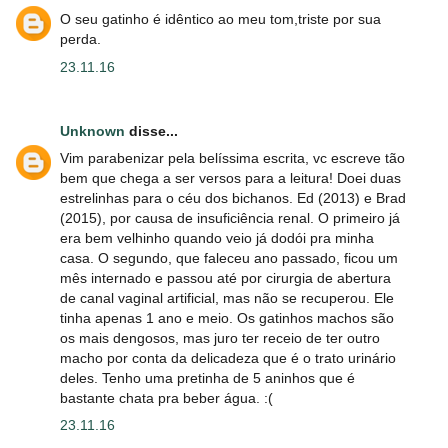
O seu gatinho é idêntico ao meu tom,triste por sua
perda.
23.11.16
Unknown
disse...
Vim parabenizar pela belíssima escrita, vc escreve tão
bem que chega a ser versos para a leitura! Doei duas
estrelinhas para o céu dos bichanos. Ed (2013) e Brad
(2015), por causa de insuficiência renal. O primeiro já
era bem velhinho quando veio já dodói pra minha
casa. O segundo, que faleceu ano passado, ficou um
mês internado e passou até por cirurgia de abertura
de canal vaginal artificial, mas não se recuperou. Ele
tinha apenas 1 ano e meio. Os gatinhos machos são
os mais dengosos, mas juro ter receio de ter outro
macho por conta da delicadeza que é o trato urinário
deles. Tenho uma pretinha de 5 aninhos que é
bastante chata pra beber água. :(
23.11.16