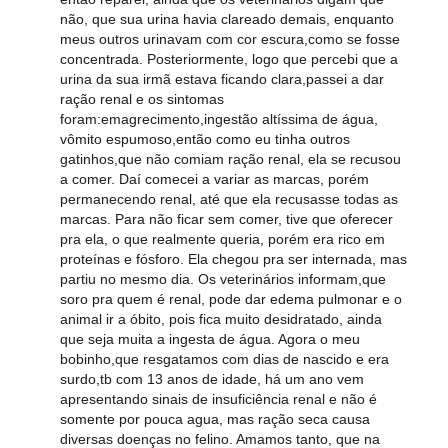
não, que sua urina havia clareado demais, enquanto
meus outros urinavam com cor escura,como se fosse
concentrada. Posteriormente, logo que percebi que a
urina da sua irmã estava ficando clara,passei a dar
ração renal e os sintomas
foram:emagrecimento,ingestão altíssima de água,
vômito espumoso,então como eu tinha outros
gatinhos,que não comiam ração renal, ela se recusou
a comer. Daí comecei a variar as marcas, porém
permanecendo renal, até que ela recusasse todas as
marcas. Para não ficar sem comer, tive que oferecer
pra ela, o que realmente queria, porém era rico em
proteínas e fósforo. Ela chegou pra ser internada, mas
partiu no mesmo dia. Os veterinários informam,que
soro pra quem é renal, pode dar edema pulmonar e o
animal ir a óbito, pois fica muito desidratado, ainda
que seja muita a ingesta de água. Agora o meu
bobinho,que resgatamos com dias de nascido e era
surdo,tb com 13 anos de idade, há um ano vem
apresentando sinais de insuficiência renal e não é
somente por pouca agua, mas ração seca causa
diversas doenças no felino. Amamos tanto, que na