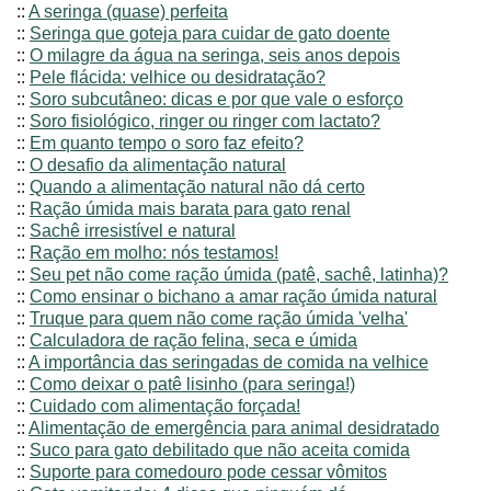
::
A seringa (quase) perfeita
::
Seringa que goteja para cuidar de gato doente
::
O milagre da água na seringa, seis anos depois
::
Pele flácida: velhice ou desidratação?
::
Soro subcutâneo: dicas e por que vale o esforço
::
Soro fisiológico, ringer ou ringer com lactato?
::
Em quanto tempo o soro faz efeito?
::
O desafio da alimentação natural
::
Quando a alimentação natural não dá certo
::
Ração úmida mais barata para gato renal
::
Sachê irresistível e natural
::
Ração em molho: nós testamos!
::
Seu pet não come ração úmida (patê, sachê, latinha)?
::
Como ensinar o bichano a amar ração úmida natural
::
Truque para quem não come ração úmida 'velha'
::
Calculadora de ração felina, seca e úmida
::
A importância das seringadas de comida na velhice
::
Como deixar o patê lisinho (para seringa!)
::
Cuidado com alimentação forçada!
::
Alimentação de emergência para animal desidratado
::
Suco para gato debilitado que não aceita comida
::
Suporte para comedouro pode cessar vômitos