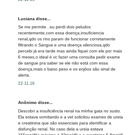
Luciana disse...
Se me permite...eu perdi dois peludos
recentemente,com essa doença,insuficiencia
renal,qdo os rins param de funcionar corretamente
filtrando o Sangue.e uma doença silenciosa,qdo
percebi já era tarde mas ainda fiquei com ele por mais
6 meses,o ideal é vc fazer uma consulta pedir exame
de sangue pra saber se ele não está com essa
doença,mais o baixo peso e os enjôos são sinal de
alerta.
22.11.16
Anônimo disse...
Descobri a insuficiência renal na minha gata no susto.
Ela estava vomitando e a vet solicitou exames de ureia
e creatinina que são essenciais para identificar a
disfunção renal. No caso dela a ureia estava
155mg/dl(o máximo é 32mg/dl) e a creatinina 5,8mg/dl