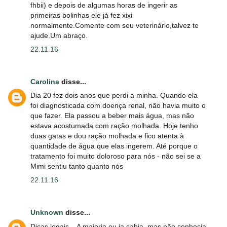
fhbii) e depois de algumas horas de ingerir as
primeiras bolinhas ele já fez xixi
normalmente.Comente com seu veterinário,talvez te
ajude.Um abraço.
22.11.16
Carolina
disse...
Dia 20 fez dois anos que perdi a minha. Quando ela
foi diagnosticada com doença renal, não havia muito o
que fazer. Ela passou a beber mais água, mas não
estava acostumada com ração molhada. Hoje tenho
duas gatas e dou ração molhada e fico atenta à
quantidade de água que elas ingerem. Até porque o
tratamento foi muito doloroso para nós - não sei se a
Mimi sentiu tanto quanto nós
22.11.16
Unknown
disse...
Dicas legais... A maioria eu ja sabia, mas não conhecia