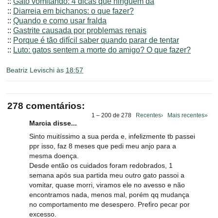
::
Gato vomitando: 4 dicas que ninguém dá
::
Diarreia em bichanos: o que fazer?
::
Quando e como usar fralda
::
Gastrite causada por problemas renais
::
Porque é tão difícil saber quando parar de tentar
::
Luto: gatos sentem a morte do amigo? O que fazer?
Beatriz Levischi
às
18:57
278 comentários:
1 – 200 de 278
Recentes›
Mais recentes»
Marcia disse...
Sinto muitíssimo a sua perda e, infelizmente tb passei
ppr isso, faz 8 meses que pedi meu anjo para a
mesma doença.
Desde então os cuidados foram redobrados, 1
semana após sua partida meu outro gato passoi a
vomitar, quase morri, viramos ele no avesso e não
encontramos nada, menos mal, porém qq mudança
no comportamento me desespero. Prefiro pecar por
excesso.