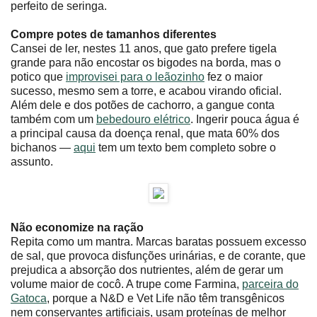
perfeito de seringa.
Compre potes de tamanhos diferentes
Cansei de ler, nestes 11 anos, que gato prefere tigela
grande para não encostar os bigodes na borda, mas o
potico que
improvisei para o leãozinho
fez o maior
sucesso, mesmo sem a torre, e acabou virando oficial.
Além dele e dos potões de cachorro, a gangue conta
também com um
bebedouro elétrico
. Ingerir pouca água é
a principal causa da doença renal, que mata 60% dos
bichanos ―
aqui
tem um texto bem completo sobre o
assunto.
Não economize na ração
Repita como um mantra. Marcas baratas possuem excesso
de sal, que provoca disfunções urinárias, e de corante, que
prejudica a absorção dos nutrientes, além de gerar um
volume maior de cocô. A trupe come Farmina,
parceira do
Gatoca
, porque a N&D e Vet Life não têm transgênicos
nem conservantes artificiais, usam proteínas de melhor