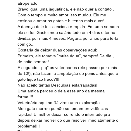
atropelado.
Bravo igual uma jaguatirica, ele não queria contato .
Com o tempo e muito amor isso mudou. Ele me
ensinou a amar os gatos.e hj tenho mais duas!
A doença dele foi silenciosa e rapida. Em uma semana
ele se foi. Gastei meu salário todo em 4 dias e tenho
dívidas por mais 4 meses. Pagaria por anos para tê-lo
comigo...
Gostaria de deixar duas observações aqui:
Primeiro, ele tomava "muita água", sempre! De dia ,
de noite,sempre!
E segundo, "p q" os veterinários (ele passou por mais
de 10!), não fazem a amputação do pênis antes que o
gato fique tão fraco?!!!!
Não aceito tantas Desculpas esfarrapadas!
Uma amiga perdeu o dela esse ano da mesma
forma!!!!
Veterinária aqui no RJ virou uma exploração.
Meu gato morreu pq não se tomam providências
rápidas! É melhor deixar sofrendo e internado pra
depois deixar morrer do que resolver imediatamente o
problema!!!!