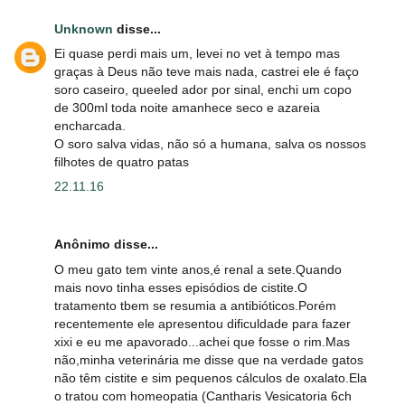
Unknown
disse...
Ei quase perdi mais um, levei no vet à tempo mas
graças à Deus não teve mais nada, castrei ele é faço
soro caseiro, queeled ador por sinal, enchi um copo
de 300ml toda noite amanhece seco e azareia
encharcada.
O soro salva vidas, não só a humana, salva os nossos
filhotes de quatro patas
22.11.16
Anônimo disse...
O meu gato tem vinte anos,é renal a sete.Quando
mais novo tinha esses episódios de cistite.O
tratamento tbem se resumia a antibióticos.Porém
recentemente ele apresentou dificuldade para fazer
xixi e eu me apavorado...achei que fosse o rim.Mas
não,minha veterinária me disse que na verdade gatos
não têm cistite e sim pequenos cálculos de oxalato.Ela
o tratou com homeopatia (Cantharis Vesicatoria 6ch