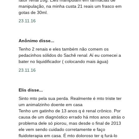
manipulação, na minha custa 21 reais um frasco em
gotas de 30ml.
23.11.16
Anônimo disse...
Tenho 2 renais e eles também não comem os
pedacinhos sólidos do Sachê renal. Aí eu comecei a
bater no liquidificador ( colocando mais água)
23.11.16
Elis disse...
Sinto mto pela sua perda. Realmente é mto triste ter
um animalzinho doente em casa
Tenho um gatinho de 13 anos q é renal crônico. Por
causa de um diagnóstico errado há mtos anos atrás o
problema dele só piorou, mas desde o final de 2013
ele vem sendo cuidado corretamente e faço
fluidoterapia em casa. É mto doloroso ter q furá-lo