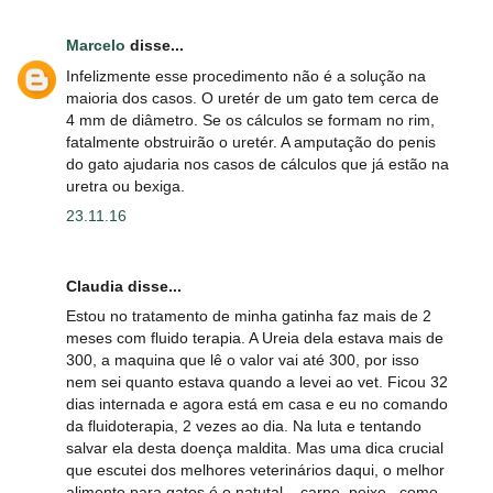
Marcelo
disse...
Infelizmente esse procedimento não é a solução na
maioria dos casos. O uretér de um gato tem cerca de
4 mm de diâmetro. Se os cálculos se formam no rim,
fatalmente obstruirão o uretér. A amputação do penis
do gato ajudaria nos casos de cálculos que já estão na
uretra ou bexiga.
23.11.16
Claudia disse...
Estou no tratamento de minha gatinha faz mais de 2
meses com fluido terapia. A Ureia dela estava mais de
300, a maquina que lê o valor vai até 300, por isso
nem sei quanto estava quando a levei ao vet. Ficou 32
dias internada e agora está em casa e eu no comando
da fluidoterapia, 2 vezes ao dia. Na luta e tentando
salvar ela desta doença maldita. Mas uma dica crucial
que escutei dos melhores veterinários daqui, o melhor
alimento para gatos é o natutal... carne, peixe.. como