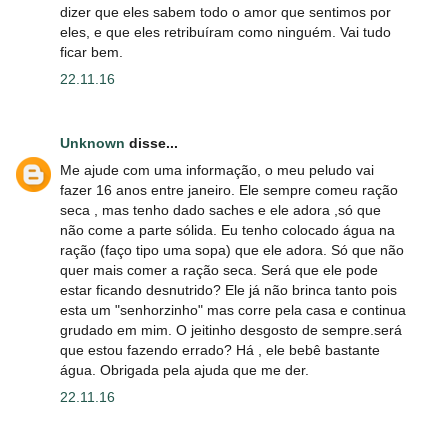
dizer que eles sabem todo o amor que sentimos por
eles, e que eles retribuíram como ninguém. Vai tudo
ficar bem.
22.11.16
Unknown
disse...
Me ajude com uma informação, o meu peludo vai
fazer 16 anos entre janeiro. Ele sempre comeu ração
seca , mas tenho dado saches e ele adora ,só que
não come a parte sólida. Eu tenho colocado água na
ração (faço tipo uma sopa) que ele adora. Só que não
quer mais comer a ração seca. Será que ele pode
estar ficando desnutrido? Ele já não brinca tanto pois
esta um "senhorzinho" mas corre pela casa e continua
grudado em mim. O jeitinho desgosto de sempre.será
que estou fazendo errado? Há , ele bebê bastante
água. Obrigada pela ajuda que me der.
22.11.16