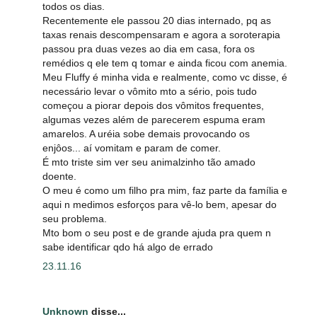
todos os dias.
Recentemente ele passou 20 dias internado, pq as
taxas renais descompensaram e agora a soroterapia
passou pra duas vezes ao dia em casa, fora os
remédios q ele tem q tomar e ainda ficou com anemia.
Meu Fluffy é minha vida e realmente, como vc disse, é
necessário levar o vômito mto a sério, pois tudo
começou a piorar depois dos vômitos frequentes,
algumas vezes além de parecerem espuma eram
amarelos. A uréia sobe demais provocando os
enjôos... aí vomitam e param de comer.
É mto triste sim ver seu animalzinho tão amado
doente.
O meu é como um filho pra mim, faz parte da família e
aqui n medimos esforços para vê-lo bem, apesar do
seu problema.
Mto bom o seu post e de grande ajuda pra quem n
sabe identificar qdo há algo de errado
23.11.16
Unknown
disse...