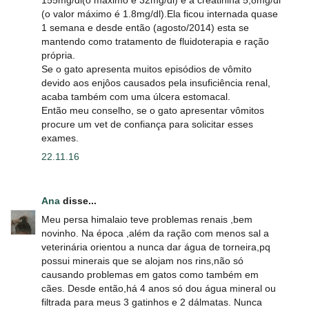
(o valor máximo é 1.8mg/dl).Ela ficou internada quase
1 semana e desde então (agosto/2014) esta se
mantendo como tratamento de fluidoterapia e ração
própria.
Se o gato apresenta muitos episódios de vômito
devido aos enjôos causados pela insuficiência renal,
acaba também com uma úlcera estomacal.
Então meu conselho, se o gato apresentar vômitos
procure um vet de confiança para solicitar esses
exames.
22.11.16
Ana
disse...
Meu persa himalaio teve problemas renais ,bem
novinho. Na época ,além da ração com menos sal a
veterinária orientou a nunca dar água de torneira,pq
possui minerais que se alojam nos rins,não só
causando problemas em gatos como também em
cães. Desde então,há 4 anos só dou água mineral ou
filtrada para meus 3 gatinhos e 2 dálmatas. Nunca