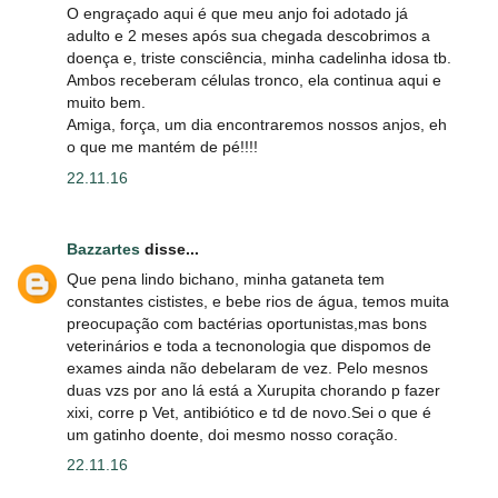
O engraçado aqui é que meu anjo foi adotado já
adulto e 2 meses após sua chegada descobrimos a
doença e, triste consciência, minha cadelinha idosa tb.
Ambos receberam células tronco, ela continua aqui e
muito bem.
Amiga, força, um dia encontraremos nossos anjos, eh
o que me mantém de pé!!!!
22.11.16
Bazzartes
disse...
Que pena lindo bichano, minha gataneta tem
constantes cististes, e bebe rios de água, temos muita
preocupação com bactérias oportunistas,mas bons
veterinários e toda a tecnonologia que dispomos de
exames ainda não debelaram de vez. Pelo mesnos
duas vzs por ano lá está a Xurupita chorando p fazer
xixi, corre p Vet, antibiótico e td de novo.Sei o que é
um gatinho doente, doi mesmo nosso coração.
22.11.16