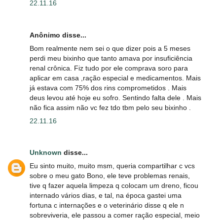
22.11.16
Anônimo disse...
Bom realmente nem sei o que dizer pois a 5 meses
perdi meu bixinho que tanto amava por insuficiência
renal crônica. Fiz tudo por ele comprava soro para
aplicar em casa ,ração especial e medicamentos. Mais
já estava com 75% dos rins comprometidos . Mais
deus levou até hoje eu sofro. Sentindo falta dele . Mais
não fica assim não vc fez tdo tbm pelo seu bixinho .
22.11.16
Unknown
disse...
Eu sinto muito, muito msm, queria compartilhar c vcs
sobre o meu gato Bono, ele teve problemas renais,
tive q fazer aquela limpeza q colocam um dreno, ficou
internado vários dias, e tal, na época gastei uma
fortuna c internações e o veterinário disse q ele n
sobreviveria, ele passou a comer ração especial, meio