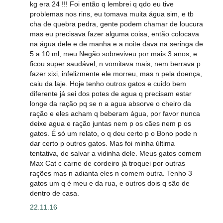
kg era 24 !!! Foi então q lembrei q qdo eu tive
problemas nos rins, eu tomava muita água sim, e tb
cha de quebra pedra, gente podem chamar de loucura
mas eu precisava fazer alguma coisa, então colocava
na água dele e de manha e a noite dava na seringa de
5 a 10 ml, meu Negão sobreviveu por mais 3 anos, e
ficou super saudável, n vomitava mais, nem berrava p
fazer xixi, infelizmente ele morreu, mas n pela doença,
caiu da laje. Hoje tenho outros gatos e cuido bem
diferente já sei dos potes de agua q precisam estar
longe da ração pq se n a agua absorve o cheiro da
ração e eles acham q beberam água, por favor nunca
deixe agua e ração juntas nem p os cães nem p os
gatos. É só um relato, o q deu certo p o Bono pode n
dar certo p outros gatos. Mas foi minha última
tentativa, de salvar a vidinha dele. Meus gatos comem
Max Cat c carne de cordeiro já troquei por outras
rações mas n adianta eles n comem outra. Tenho 3
gatos um q é meu e da rua, e outros dois q são de
dentro de casa.
22.11.16