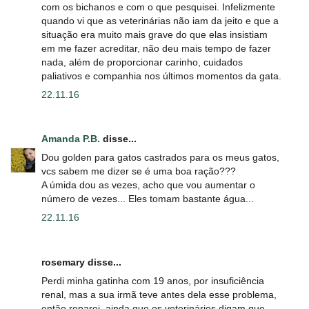
com os bichanos e com o que pesquisei. Infelizmente
quando vi que as veterinárias não iam da jeito e que a
situação era muito mais grave do que elas insistiam
em me fazer acreditar, não deu mais tempo de fazer
nada, além de proporcionar carinho, cuidados
paliativos e companhia nos últimos momentos da gata.
22.11.16
Amanda P.B.
disse...
Dou golden para gatos castrados para os meus gatos,
vcs sabem me dizer se é uma boa ração???
A úmida dou as vezes, acho que vou aumentar o
número de vezes... Eles tomam bastante água...
22.11.16
rosemary disse...
Perdi minha gatinha com 19 anos, por insuficiência
renal, mas a sua irmã teve antes dela esse problema,
então reparei, ainda que os veterinários digam que