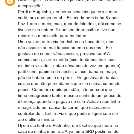
a explicação!
Perdi o Huguinho, um persa himalaio que era o meu
xodó, pra doença renal... Ele ainda nem tinha 8 anos.
Faz 1 ano e meio, mas, quando falo dele, dói como se
tivesse sido ontem. Fiquei em depressão e tive que
recorrer a medicação para melhorar...
Uma vez ou outra via feridinhas na boca dele, mas
não associei ao mal funcionamento dos rins... Ele
gostava de comer várias coisas, provava tudo! A
comida seca, carne moída (sim, tentamos tirar mas
ele tinha viciado... entao dávamos de vez em quando),
patêzinho, papinha da nestle, alface, banana, maça,
pão de batata, peito de peru... Ele gostava de tantas
coisas que não percebíamos que ele estava comendo
pouco. Como era muito peludão, não percebi que
tinha emagrecido tanto, mesmo sentindo um pouco de
diferença quando o pegava no colo. Achava que tinha
emagrecido por causa da carne, que estávamos
controlando... Enfim. Fiz o que pude e fiquei com ele
até o último minuto...
Hj em dia tenho o Pedrinho, um exótico que mora na
casa da minha mãe, e a Arya, uma SRD pestinha, de