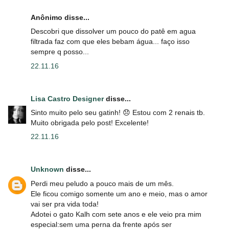
Anônimo disse...
Descobri que dissolver um pouco do patê em agua
filtrada faz com que eles bebam água... faço isso
sempre q posso...
22.11.16
Lisa Castro Designer
disse...
Sinto muito pelo seu gatinh! 😞 Estou com 2 renais tb.
Muito obrigada pelo post! Excelente!
22.11.16
Unknown
disse...
Perdi meu peludo a pouco mais de um mês.
Ele ficou comigo somente um ano e meio, mas o amor
vai ser pra vida toda!
Adotei o gato Kalh com sete anos e ele veio pra mim
especial:sem uma perna da frente após ser