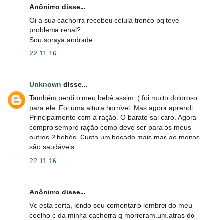
Anônimo disse...
Oi a sua cachorra recebeu celula tronco pq teve
problema renal?
Sou soraya andrade
22.11.16
Unknown
disse...
Também perdi o meu bebé assim :( foi muito doloroso
para ele. Foi uma altura horrível. Mas agora aprendi.
Principalmente com a ração. O barato sai caro. Agora
compro sempre ração como deve ser para os meus
outros 2 bebés. Custa um bocado mais mas ao menos
são saudáveis.
22.11.16
Anônimo disse...
Vc esta certa, lendo seu comentario lembrei do meu
coelho e da minha cachorra q morreram.um.atras do