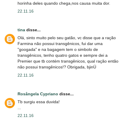
horinha deles quando chega,nos causa muita dor.
22.11.16
tina
disse...
Olá, sinto muito pelo seu gatão, vc disse que a ração
Farmina não possui transgênicos, fui dar uma
"googada" e na bagagem tem o simbolo de
transgênicos, tenho quatro gatos e sempre dei a
Premier que tb contém transgênicos, qual ração então
não possui transgênicos!? Obrigada, bjinÜ
22.11.16
Rosângela Cypriano
disse...
Tb surgiu essa duvida!
...
22.11.16