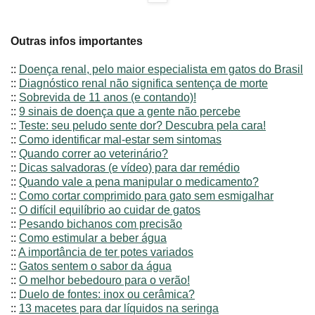
Outras infos importantes
::
Doença renal, pelo maior especialista em gatos do Brasil
::
Diagnóstico renal não significa sentença de morte
::
Sobrevida de 11 anos (e contando)!
::
9 sinais de doença que a gente não percebe
::
Teste: seu peludo sente dor? Descubra pela cara!
::
Como identificar mal-estar sem sintomas
::
Quando correr ao veterinário?
::
Dicas salvadoras (e vídeo) para dar remédio
::
Quando vale a pena manipular o medicamento?
::
Como cortar comprimido para gato sem esmigalhar
::
O difícil equilíbrio ao cuidar de gatos
::
Pesando bichanos com precisão
::
Como estimular a beber água
::
A importância de ter potes variados
::
Gatos sentem o sabor da água
::
O melhor bebedouro para o verão!
::
Duelo de fontes: inox ou cerâmica?
::
13 macetes para dar líquidos na seringa