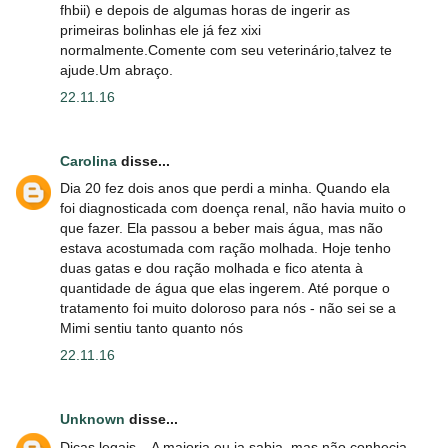
fhbii) e depois de algumas horas de ingerir as
primeiras bolinhas ele já fez xixi
normalmente.Comente com seu veterinário,talvez te
ajude.Um abraço.
22.11.16
Carolina
disse...
Dia 20 fez dois anos que perdi a minha. Quando ela
foi diagnosticada com doença renal, não havia muito o
que fazer. Ela passou a beber mais água, mas não
estava acostumada com ração molhada. Hoje tenho
duas gatas e dou ração molhada e fico atenta à
quantidade de água que elas ingerem. Até porque o
tratamento foi muito doloroso para nós - não sei se a
Mimi sentiu tanto quanto nós
22.11.16
Unknown
disse...
Dicas legais... A maioria eu ja sabia, mas não conhecia