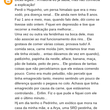
a explicação!
Perdi o Huguinho, um persa himalaio que era o meu
xodó, pra doença renal... Ele ainda nem tinha 8 anos.
Faz 1 ano e meio, mas, quando falo dele, dói como se
tivesse sido ontem. Fiquei em depressão e tive que
recorrer a medicação para melhorar...
Uma vez ou outra via feridinhas na boca dele, mas
não associei ao mal funcionamento dos rins... Ele
gostava de comer várias coisas, provava tudo! A
comida seca, carne moída (sim, tentamos tirar mas
ele tinha viciado... entao dávamos de vez em quando),
patêzinho, papinha da nestle, alface, banana, maça,
pão de batata, peito de peru... Ele gostava de tantas
coisas que não percebíamos que ele estava comendo
pouco. Como era muito peludão, não percebi que
tinha emagrecido tanto, mesmo sentindo um pouco de
diferença quando o pegava no colo. Achava que tinha
emagrecido por causa da carne, que estávamos
controlando... Enfim. Fiz o que pude e fiquei com ele
até o último minuto...
Hj em dia tenho o Pedrinho, um exótico que mora na
casa da minha mãe, e a Arya, uma SRD pestinha, de