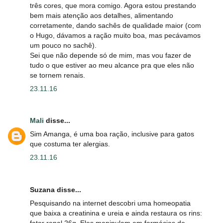
três cores, que mora comigo. Agora estou prestando
bem mais atenção aos detalhes, alimentando
corretamente, dando sachês de qualidade maior (com
o Hugo, dávamos a ração muito boa, mas pecávamos
um pouco no sachê).
Sei que não depende só de mim, mas vou fazer de
tudo o que estiver ao meu alcance pra que eles não
se tornem renais.
23.11.16
Mali
disse...
Sim Amanga, é uma boa ração, inclusive para gatos
que costuma ter alergias.
23.11.16
Suzana disse...
Pesquisando na internet descobri uma homeopatia
que baixa a creatinina e ureia e ainda restaura os rins:
fator renal 26g. Eles manipulam em farmácias de