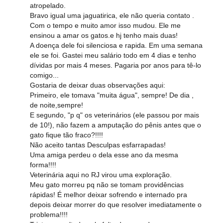
atropelado.
Bravo igual uma jaguatirica, ele não queria contato .
Com o tempo e muito amor isso mudou. Ele me
ensinou a amar os gatos.e hj tenho mais duas!
A doença dele foi silenciosa e rapida. Em uma semana
ele se foi. Gastei meu salário todo em 4 dias e tenho
dívidas por mais 4 meses. Pagaria por anos para tê-lo
comigo...
Gostaria de deixar duas observações aqui:
Primeiro, ele tomava "muita água", sempre! De dia ,
de noite,sempre!
E segundo, "p q" os veterinários (ele passou por mais
de 10!), não fazem a amputação do pênis antes que o
gato fique tão fraco?!!!!
Não aceito tantas Desculpas esfarrapadas!
Uma amiga perdeu o dela esse ano da mesma
forma!!!!
Veterinária aqui no RJ virou uma exploração.
Meu gato morreu pq não se tomam providências
rápidas! É melhor deixar sofrendo e internado pra
depois deixar morrer do que resolver imediatamente o
problema!!!!