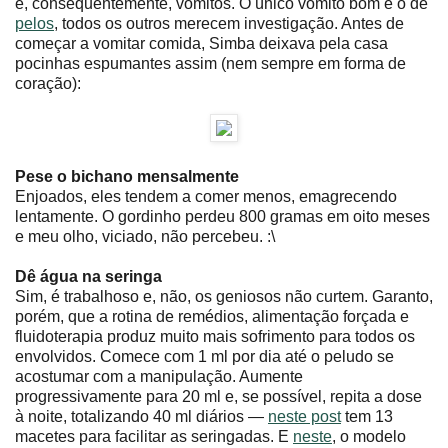
e, consequentemente, vômitos. O único vômito bom é o de
pelos
, todos os outros merecem investigação. Antes de
começar a vomitar comida, Simba deixava pela casa
pocinhas espumantes assim (nem sempre em forma de
coração):
Pese o bichano mensalmente
Enjoados, eles tendem a comer menos, emagrecendo
lentamente. O gordinho perdeu 800 gramas em oito meses
e meu olho, viciado, não percebeu. :\
Dê água na seringa
Sim, é trabalhoso e, não, os geniosos não curtem. Garanto,
porém, que a rotina de remédios, alimentação forçada e
fluidoterapia produz muito mais sofrimento para todos os
envolvidos. Comece com 1 ml por dia até o peludo se
acostumar com a manipulação. Aumente
progressivamente para 20 ml e, se possível, repita a dose
à noite, totalizando 40 ml diários ―
neste post
tem 13
macetes para facilitar as seringadas. E
neste
, o modelo