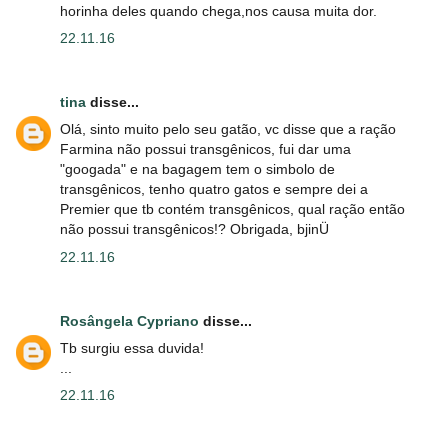
horinha deles quando chega,nos causa muita dor.
22.11.16
tina
disse...
Olá, sinto muito pelo seu gatão, vc disse que a ração
Farmina não possui transgênicos, fui dar uma
"googada" e na bagagem tem o simbolo de
transgênicos, tenho quatro gatos e sempre dei a
Premier que tb contém transgênicos, qual ração então
não possui transgênicos!? Obrigada, bjinÜ
22.11.16
Rosângela Cypriano
disse...
Tb surgiu essa duvida!
...
22.11.16