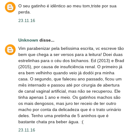
O seu gatinho é idêntico ao meu tom,triste por sua
perda.
23.11.16
Unknown
disse...
Vim parabenizar pela belíssima escrita, vc escreve tão
bem que chega a ser versos para a leitura! Doei duas
estrelinhas para o céu dos bichanos. Ed (2013) e Brad
(2015), por causa de insuficiência renal. O primeiro já
era bem velhinho quando veio já dodói pra minha
casa. O segundo, que faleceu ano passado, ficou um
mês internado e passou até por cirurgia de abertura
de canal vaginal artificial, mas não se recuperou. Ele
tinha apenas 1 ano e meio. Os gatinhos machos são
os mais dengosos, mas juro ter receio de ter outro
macho por conta da delicadeza que é o trato urinário
deles. Tenho uma pretinha de 5 aninhos que é
bastante chata pra beber água. :(
23.11.16