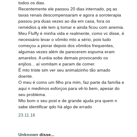
todos os dias.
Recentemente ele passou 20 dias internado, pq as
taxas renais descompensaram e agora a soroterapia
passou pra duas vezes ao dia em casa, fora os
remédios q ele tem q tomar e ainda ficou com anemia.
Meu Fluffy é minha vida e realmente, como vc disse, é
necessário levar o vômito mto a sério, pois tudo
começou a piorar depois dos vômitos frequentes,
algumas vezes além de parecerem espuma eram
amarelos. A uréia sobe demais provocando os
enjôos... aí vomitam e param de comer.
É mto triste sim ver seu animalzinho tão amado
doente.
O meu é como um filho pra mim, faz parte da família e
aqui n medimos esforços para vê-lo bem, apesar do
seu problema.
Mto bom o seu post e de grande ajuda pra quem n
sabe identificar qdo há algo de errado
23.11.16
Unknown
disse...