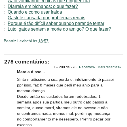
::
Gato vomitando: 4 dicas que ninguém dá
::
Diarreia em bichanos: o que fazer?
::
Quando e como usar fralda
::
Gastrite causada por problemas renais
::
Porque é tão difícil saber quando parar de tentar
::
Luto: gatos sentem a morte do amigo? O que fazer?
Beatriz Levischi
às
18:57
278 comentários:
1 – 200 de 278
Recentes›
Mais recentes»
Marcia disse...
Sinto muitíssimo a sua perda e, infelizmente tb passei
ppr isso, faz 8 meses que pedi meu anjo para a
mesma doença.
Desde então os cuidados foram redobrados, 1
semana após sua partida meu outro gato passoi a
vomitar, quase morri, viramos ele no avesso e não
encontramos nada, menos mal, porém qq mudança
no comportamento me desespero. Prefiro pecar por
excesso.