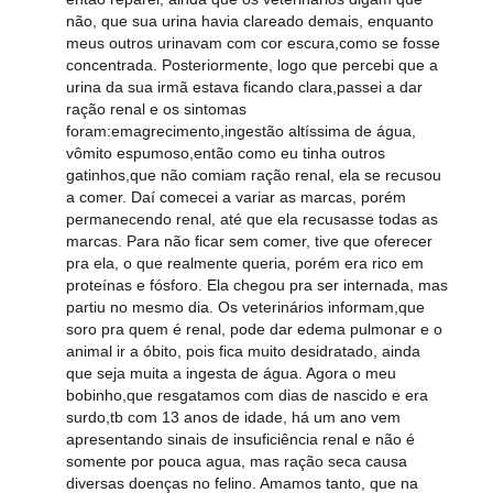
não, que sua urina havia clareado demais, enquanto
meus outros urinavam com cor escura,como se fosse
concentrada. Posteriormente, logo que percebi que a
urina da sua irmã estava ficando clara,passei a dar
ração renal e os sintomas
foram:emagrecimento,ingestão altíssima de água,
vômito espumoso,então como eu tinha outros
gatinhos,que não comiam ração renal, ela se recusou
a comer. Daí comecei a variar as marcas, porém
permanecendo renal, até que ela recusasse todas as
marcas. Para não ficar sem comer, tive que oferecer
pra ela, o que realmente queria, porém era rico em
proteínas e fósforo. Ela chegou pra ser internada, mas
partiu no mesmo dia. Os veterinários informam,que
soro pra quem é renal, pode dar edema pulmonar e o
animal ir a óbito, pois fica muito desidratado, ainda
que seja muita a ingesta de água. Agora o meu
bobinho,que resgatamos com dias de nascido e era
surdo,tb com 13 anos de idade, há um ano vem
apresentando sinais de insuficiência renal e não é
somente por pouca agua, mas ração seca causa
diversas doenças no felino. Amamos tanto, que na