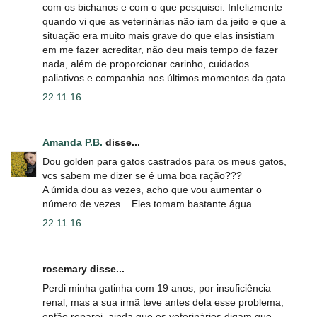
com os bichanos e com o que pesquisei. Infelizmente
quando vi que as veterinárias não iam da jeito e que a
situação era muito mais grave do que elas insistiam
em me fazer acreditar, não deu mais tempo de fazer
nada, além de proporcionar carinho, cuidados
paliativos e companhia nos últimos momentos da gata.
22.11.16
Amanda P.B.
disse...
Dou golden para gatos castrados para os meus gatos,
vcs sabem me dizer se é uma boa ração???
A úmida dou as vezes, acho que vou aumentar o
número de vezes... Eles tomam bastante água...
22.11.16
rosemary disse...
Perdi minha gatinha com 19 anos, por insuficiência
renal, mas a sua irmã teve antes dela esse problema,
então reparei, ainda que os veterinários digam que