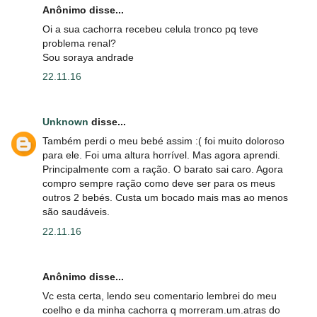
Anônimo disse...
Oi a sua cachorra recebeu celula tronco pq teve
problema renal?
Sou soraya andrade
22.11.16
Unknown
disse...
Também perdi o meu bebé assim :( foi muito doloroso
para ele. Foi uma altura horrível. Mas agora aprendi.
Principalmente com a ração. O barato sai caro. Agora
compro sempre ração como deve ser para os meus
outros 2 bebés. Custa um bocado mais mas ao menos
são saudáveis.
22.11.16
Anônimo disse...
Vc esta certa, lendo seu comentario lembrei do meu
coelho e da minha cachorra q morreram.um.atras do