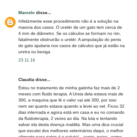
Marcelo
disse...
Infelizmente esse procedimento não é a solução na
maioria dos casos. O uretér de um gato tem cerca de
4 mm de diâmetro. Se os cálculos se formam no rim,
fatalmente obstruirão o uretér. A amputação do penis
do gato ajudaria nos casos de cálculos que já estão na
uretra ou bexiga.
23.11.16
Claudia disse...
Estou no tratamento de minha gatinha faz mais de 2
meses com fluido terapia. A Ureia dela estava mais de
300, a maquina que lê o valor vai até 300, por isso
nem sei quanto estava quando a levei ao vet. Ficou 32
dias internada e agora está em casa e eu no comando
da fluidoterapia, 2 vezes ao dia. Na luta e tentando
salvar ela desta doença maldita. Mas uma dica crucial
que escutei dos melhores veterinários daqui, o melhor
alimento para gatos é o natutal... carne, peixe.. como