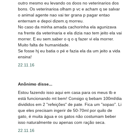
outro mesmo eu levando os doos no veterinarios dos
bons. Os veterinarioa olham p vc e acham q se salvar
o animal agente nao vai ter grana p pagar entao
enternam e depoi dizem.q morreu.
No caso da minha amada cachorinha ela agunizava
na frente da veterinaria e ela dizia nao tem jeito ela vai
morrer. E eu sem.saber o q o q fazer vi ela morrer.
Muito falta de humanidade.
Se fosse hj eu batia o pé e fazia ela da um jeito a vida
ensina!
22.11.16
Anônimo disse...
Estou fazendo isso aqui em casa para os meus tb e
está funcionando mt bem! Consigo q bebam 100ml/dia
divididos em 2 "refeições" de pate. Fica um "sopao". Li
que eles precisam ingerir de 50-70ml por quilo de
gato, é muita água e os gatos não costumam beber
isso naturalmente ou apenas com ração seca.
22.11.16