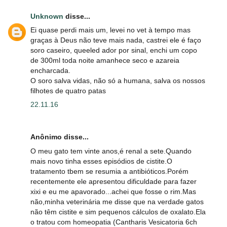
Unknown
disse...
Ei quase perdi mais um, levei no vet à tempo mas
graças à Deus não teve mais nada, castrei ele é faço
soro caseiro, queeled ador por sinal, enchi um copo
de 300ml toda noite amanhece seco e azareia
encharcada.
O soro salva vidas, não só a humana, salva os nossos
filhotes de quatro patas
22.11.16
Anônimo disse...
O meu gato tem vinte anos,é renal a sete.Quando
mais novo tinha esses episódios de cistite.O
tratamento tbem se resumia a antibióticos.Porém
recentemente ele apresentou dificuldade para fazer
xixi e eu me apavorado...achei que fosse o rim.Mas
não,minha veterinária me disse que na verdade gatos
não têm cistite e sim pequenos cálculos de oxalato.Ela
o tratou com homeopatia (Cantharis Vesicatoria 6ch