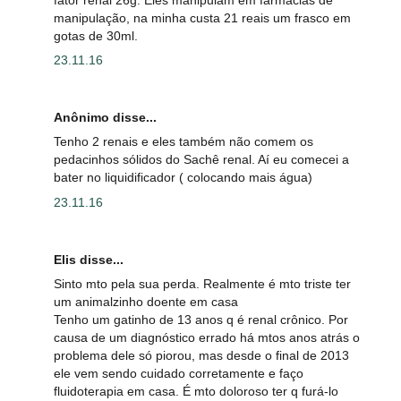
manipulação, na minha custa 21 reais um frasco em
gotas de 30ml.
23.11.16
Anônimo disse...
Tenho 2 renais e eles também não comem os
pedacinhos sólidos do Sachê renal. Aí eu comecei a
bater no liquidificador ( colocando mais água)
23.11.16
Elis disse...
Sinto mto pela sua perda. Realmente é mto triste ter
um animalzinho doente em casa
Tenho um gatinho de 13 anos q é renal crônico. Por
causa de um diagnóstico errado há mtos anos atrás o
problema dele só piorou, mas desde o final de 2013
ele vem sendo cuidado corretamente e faço
fluidoterapia em casa. É mto doloroso ter q furá-lo