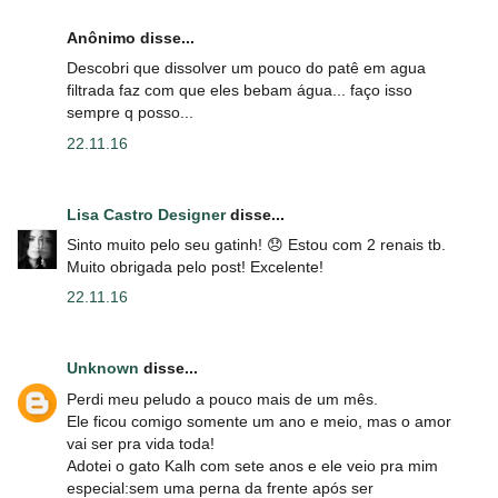
Anônimo disse...
Descobri que dissolver um pouco do patê em agua
filtrada faz com que eles bebam água... faço isso
sempre q posso...
22.11.16
Lisa Castro Designer
disse...
Sinto muito pelo seu gatinh! 😞 Estou com 2 renais tb.
Muito obrigada pelo post! Excelente!
22.11.16
Unknown
disse...
Perdi meu peludo a pouco mais de um mês.
Ele ficou comigo somente um ano e meio, mas o amor
vai ser pra vida toda!
Adotei o gato Kalh com sete anos e ele veio pra mim
especial:sem uma perna da frente após ser