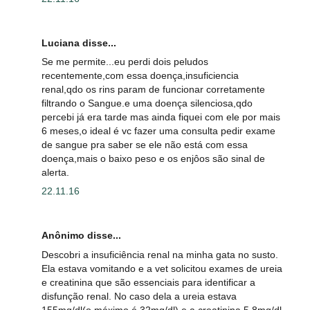
Luciana disse...
Se me permite...eu perdi dois peludos
recentemente,com essa doença,insuficiencia
renal,qdo os rins param de funcionar corretamente
filtrando o Sangue.e uma doença silenciosa,qdo
percebi já era tarde mas ainda fiquei com ele por mais
6 meses,o ideal é vc fazer uma consulta pedir exame
de sangue pra saber se ele não está com essa
doença,mais o baixo peso e os enjôos são sinal de
alerta.
22.11.16
Anônimo disse...
Descobri a insuficiência renal na minha gata no susto.
Ela estava vomitando e a vet solicitou exames de ureia
e creatinina que são essenciais para identificar a
disfunção renal. No caso dela a ureia estava
155mg/dl(o máximo é 32mg/dl) e a creatinina 5,8mg/dl