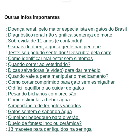
Outras infos importantes
::
Doença renal, pelo maior especialista em gatos do Brasil
::
Diagnóstico renal não significa sentença de morte
::
Sobrevida de 11 anos (e contando)!
::
9 sinais de doença que a gente não percebe
::
Teste: seu peludo sente dor? Descubra pela cara!
::
Como identificar mal-estar sem sintomas
::
Quando correr ao veterinário?
::
Dicas salvadoras (e vídeo) para dar remédio
::
Quando vale a pena manipular o medicamento?
::
Como cortar comprimido para gato sem esmigalhar
::
O difícil equilíbrio ao cuidar de gatos
::
Pesando bichanos com precisão
::
Como estimular a beber água
::
A importância de ter potes variados
::
Gatos sentem o sabor da água
::
O melhor bebedouro para o verão!
::
Duelo de fontes: inox ou cerâmica?
::
13 macetes para dar líquidos na seringa