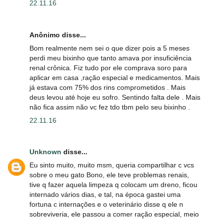
22.11.16
Anônimo disse...
Bom realmente nem sei o que dizer pois a 5 meses
perdi meu bixinho que tanto amava por insuficiência
renal crônica. Fiz tudo por ele comprava soro para
aplicar em casa ,ração especial e medicamentos. Mais
já estava com 75% dos rins comprometidos . Mais
deus levou até hoje eu sofro. Sentindo falta dele . Mais
não fica assim não vc fez tdo tbm pelo seu bixinho .
22.11.16
Unknown
disse...
Eu sinto muito, muito msm, queria compartilhar c vcs
sobre o meu gato Bono, ele teve problemas renais,
tive q fazer aquela limpeza q colocam um dreno, ficou
internado vários dias, e tal, na época gastei uma
fortuna c internações e o veterinário disse q ele n
sobreviveria, ele passou a comer ração especial, meio