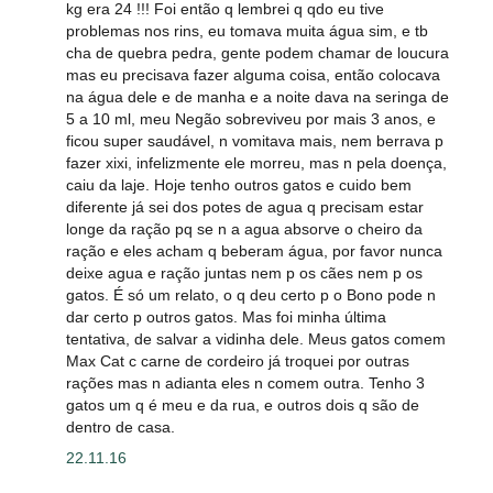
kg era 24 !!! Foi então q lembrei q qdo eu tive
problemas nos rins, eu tomava muita água sim, e tb
cha de quebra pedra, gente podem chamar de loucura
mas eu precisava fazer alguma coisa, então colocava
na água dele e de manha e a noite dava na seringa de
5 a 10 ml, meu Negão sobreviveu por mais 3 anos, e
ficou super saudável, n vomitava mais, nem berrava p
fazer xixi, infelizmente ele morreu, mas n pela doença,
caiu da laje. Hoje tenho outros gatos e cuido bem
diferente já sei dos potes de agua q precisam estar
longe da ração pq se n a agua absorve o cheiro da
ração e eles acham q beberam água, por favor nunca
deixe agua e ração juntas nem p os cães nem p os
gatos. É só um relato, o q deu certo p o Bono pode n
dar certo p outros gatos. Mas foi minha última
tentativa, de salvar a vidinha dele. Meus gatos comem
Max Cat c carne de cordeiro já troquei por outras
rações mas n adianta eles n comem outra. Tenho 3
gatos um q é meu e da rua, e outros dois q são de
dentro de casa.
22.11.16