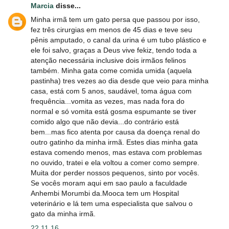
Marcia
disse...
Minha irmã tem um gato persa que passou por isso,
fez três cirurgias em menos de 45 dias e teve seu
pênis amputado, o canal da urina é um tubo plástico e
ele foi salvo, graças a Deus vive fekiz, tendo toda a
atenção necessária inclusive dois irmãos felinos
também. Minha gata come comida umida (aquela
pastinha) tres vezes ao dia desde que veio para minha
casa, está com 5 anos, saudável, toma água com
frequência...vomita as vezes, mas nada fora do
normal e só vomita está gosma espumante se tiver
comido algo que não devia...do contrário está
bem...mas fico atenta por causa da doença renal do
outro gatinho da minha irmã. Estes dias minha gata
estava comendo menos, mas estava com problemas
no ouvido, tratei e ela voltou a comer como sempre.
Muita dor perder nossos pequenos, sinto por vocês.
Se vocês moram aqui em sao paulo a faculdade
Anhembi Morumbi da.Mooca tem um Hospital
veterinário e lá tem uma especialista que salvou o
gato da minha irmã.
22.11.16