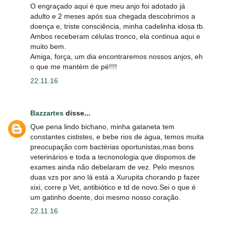
O engraçado aqui é que meu anjo foi adotado já
adulto e 2 meses após sua chegada descobrimos a
doença e, triste consciência, minha cadelinha idosa tb.
Ambos receberam células tronco, ela continua aqui e
muito bem.
Amiga, força, um dia encontraremos nossos anjos, eh
o que me mantém de pé!!!!
22.11.16
Bazzartes
disse...
Que pena lindo bichano, minha gataneta tem
constantes cististes, e bebe rios de água, temos muita
preocupação com bactérias oportunistas,mas bons
veterinários e toda a tecnonologia que dispomos de
exames ainda não debelaram de vez. Pelo mesnos
duas vzs por ano lá está a Xurupita chorando p fazer
xixi, corre p Vet, antibiótico e td de novo.Sei o que é
um gatinho doente, doi mesmo nosso coração.
22.11.16