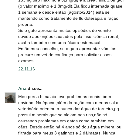
(o valor máximo é 1.8mg/dl).Ela ficou internada quase
1 semana e desde então (agosto/2014) esta se
mantendo como tratamento de fluidoterapia e ração
própria.
Se o gato apresenta muitos episódios de vômito
devido aos enjôos causados pela insuficiência renal,
acaba também com uma úlcera estomacal.
Então meu conselho, se o gato apresentar vômitos
procure um vet de confiança para solicitar esses
exames.
22.11.16
Ana
disse...
Meu persa himalaio teve problemas renais ,bem
novinho. Na época ,além da ração com menos sal a
veterinária orientou a nunca dar água de torneira,pq
possui minerais que se alojam nos rins,não só
causando problemas em gatos como também em
cães. Desde então,há 4 anos só dou água mineral ou
filtrada para meus 3 gatinhos e 2 dálmatas. Nunca