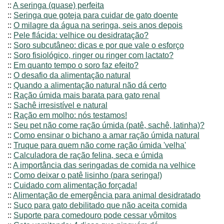
::
A seringa (quase) perfeita
::
Seringa que goteja para cuidar de gato doente
::
O milagre da água na seringa, seis anos depois
::
Pele flácida: velhice ou desidratação?
::
Soro subcutâneo: dicas e por que vale o esforço
::
Soro fisiológico, ringer ou ringer com lactato?
::
Em quanto tempo o soro faz efeito?
::
O desafio da alimentação natural
::
Quando a alimentação natural não dá certo
::
Ração úmida mais barata para gato renal
::
Sachê irresistível e natural
::
Ração em molho: nós testamos!
::
Seu pet não come ração úmida (patê, sachê, latinha)?
::
Como ensinar o bichano a amar ração úmida natural
::
Truque para quem não come ração úmida 'velha'
::
Calculadora de ração felina, seca e úmida
::
A importância das seringadas de comida na velhice
::
Como deixar o patê lisinho (para seringa!)
::
Cuidado com alimentação forçada!
::
Alimentação de emergência para animal desidratado
::
Suco para gato debilitado que não aceita comida
::
Suporte para comedouro pode cessar vômitos