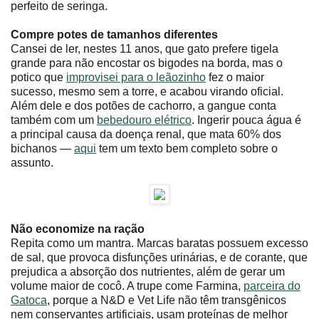
perfeito de seringa.
Compre potes de tamanhos diferentes
Cansei de ler, nestes 11 anos, que gato prefere tigela
grande para não encostar os bigodes na borda, mas o
potico que
improvisei para o leãozinho
fez o maior
sucesso, mesmo sem a torre, e acabou virando oficial.
Além dele e dos potões de cachorro, a gangue conta
também com um
bebedouro elétrico
. Ingerir pouca água é
a principal causa da doença renal, que mata 60% dos
bichanos ―
aqui
tem um texto bem completo sobre o
assunto.
Não economize na ração
Repita como um mantra. Marcas baratas possuem excesso
de sal, que provoca disfunções urinárias, e de corante, que
prejudica a absorção dos nutrientes, além de gerar um
volume maior de cocô. A trupe come Farmina,
parceira do
Gatoca
, porque a N&D e Vet Life não têm transgênicos
nem conservantes artificiais, usam proteínas de melhor