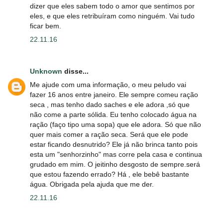
dizer que eles sabem todo o amor que sentimos por
eles, e que eles retribuíram como ninguém. Vai tudo
ficar bem.
22.11.16
Unknown
disse...
Me ajude com uma informação, o meu peludo vai
fazer 16 anos entre janeiro. Ele sempre comeu ração
seca , mas tenho dado saches e ele adora ,só que
não come a parte sólida. Eu tenho colocado água na
ração (faço tipo uma sopa) que ele adora. Só que não
quer mais comer a ração seca. Será que ele pode
estar ficando desnutrido? Ele já não brinca tanto pois
esta um "senhorzinho" mas corre pela casa e continua
grudado em mim. O jeitinho desgosto de sempre.será
que estou fazendo errado? Há , ele bebê bastante
água. Obrigada pela ajuda que me der.
22.11.16