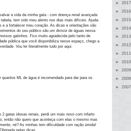
►
201
►
201
 salvar a vida da minha gata - com doença renal avançada
►
201
abela, tem sido meu alento nos dias mais difíceis. Ajuda-
 e a fortalecer meu coração. As dicas e orientações são
►
201
poimentos do seu público são um divisor de águas nessa
 nossos gatinhos. Fico muito agradecida pelo tanto de
►
201
idade pública que você disponibiliza nesse espaço, chego a
►
201
erdade. Vou ler literalmente tudo por aqui.
►
201
►
201
►
200
ar quantos ML de água é recomendado para dar para os
►
200
►
200
nho 2 gatas idosas renais, perdi um mais novo com infarto
nto, então não quero que aconteça com elas o mesmo mas
amente, né? As minhas tem dificuldade com ração úmida!
Obrigada pelas dicas