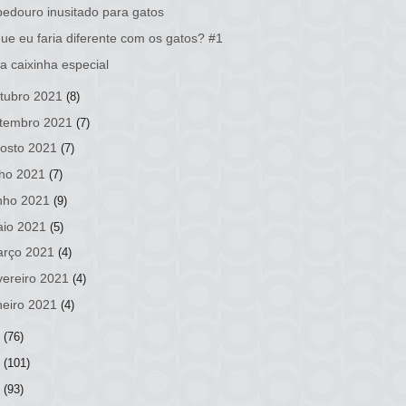
edouro inusitado para gatos
ue eu faria diferente com os gatos? #1
 caixinha especial
tubro 2021
(8)
tembro 2021
(7)
osto 2021
(7)
lho 2021
(7)
nho 2021
(9)
io 2021
(5)
rço 2021
(4)
vereiro 2021
(4)
neiro 2021
(4)
0
(76)
9
(101)
8
(93)