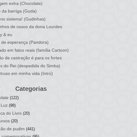
em extra (Chocolate)
 da barriga (Guda)
no sistema! (Gudinhas)
nhos de ossos da dona Lourdes
y & eu
 de esperança (Pandora)
do em fatos reais (família Cartoon)
ão de castração é para os fortes
os do Rei (despedida do Simba)
truso em minha vida (Intrú)
Categorias
late
(122)
 Luz
(98)
ca do Livro
(20)
ursos
(20)
ção de pudim
(441)
s comemorativas
(95)