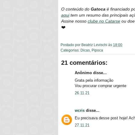
O conteúdo do
Gatoca
é financiado p
aqui
tem um resumo das principais açõ
Assine nosso
clube no Catarse
ou doe
❤️
Postado por
Beatriz Levischi
às
18:00
Categorias:
Dicas
,
Pipoca
21 comentários:
Anônimo disse...
Grata pela informação
Vou procurar comprar urgente
26.11.21
wcris
disse...
Eu precisava desse post hoje! Ache
27.11.21