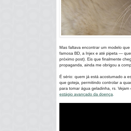
Mas faltava encontrar um modelo que n
famosa BD, a Injex e até pipeta — qu
próximo post). Eis que finalmente ch
propaganda, ainda me obrigou a comp
É sério: quem já está acostumado a es
que goteja, permitindo controlar a qu
para tomar água geladinha, rs. Vejam
estágio avançado da doença
.