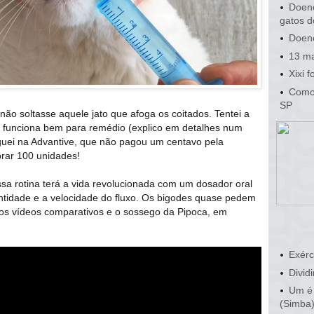
Doenç
gatos d
Doenç
13 ma
Xixi 
Como 
SP
ão soltasse aquele jato que afoga os coitados. Tentei a
e funciona bem para remédio (explico em detalhes num
eguei na Advantive, que não pagou um centavo pela
rar 100 unidades!
sa rotina terá a vida revolucionada com um dosador oral
antidade e a velocidade do fluxo. Os bigodes quase pedem
 os vídeos comparativos e o sossego da Pipoca, em
Exérc
Dividi
Um é 
(Simba