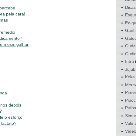
Dicas
 percebe
ra pela cara!
Esque
omas
Ex-qu
Ganh
 remédio
Gato
edicamento?
sem esmigalhar
Guda
Gudi
Intrú
Jujub
Keka
Mercv
Pime
inga
Pipoc
anos depois
Pufo
?
Simb
le o esforço
 lactato?
Vale 
Víde