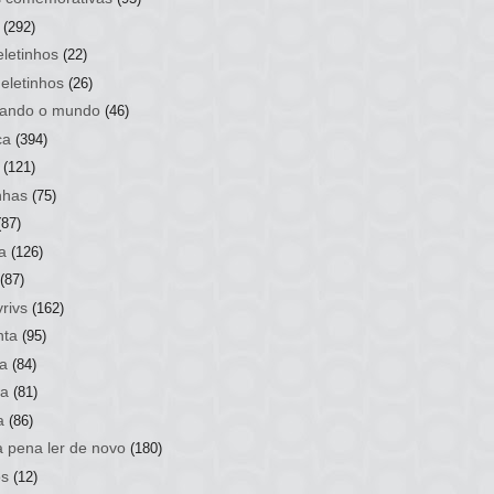
(292)
letinhos
(22)
eletinhos
(26)
ando o mundo
(46)
ca
(394)
(121)
nhas
(75)
(87)
a
(126)
(87)
rivs
(162)
nta
(95)
a
(84)
sa
(81)
a
(86)
a pena ler de novo
(180)
os
(12)