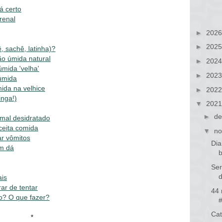
á certo
renal
►
202
►
202
 sachê, latinha)?
o úmida natural
►
202
mida 'velha'
►
202
 úmida
ida na velhice
►
202
inga!)
▼
202
►
de
mal desidratado
ceita comida
▼
no
r vômitos
Dia
ém dá
Ser
ais
rar de tentar
44 
o? O que fazer?
Cat
*