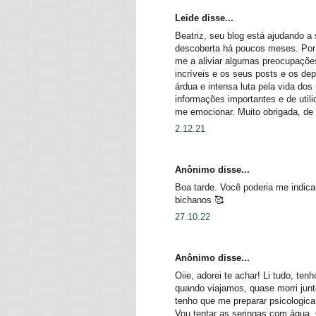
Leide disse...
Beatriz, seu blog está ajudando a
descoberta há poucos meses. Por t
me a aliviar algumas preocupações
incríveis e os seus posts e os de
árdua e intensa luta pela vida dos
informações importantes e de util
me emocionar. Muito obrigada, de v
2.12.21
Anônimo disse...
Boa tarde. Você poderia me indic
bichanos 🥰
27.10.22
Anônimo disse...
Oiie, adorei te achar! Li tudo, te
quando viajamos, quase morri ju
tenho que me preparar psicologic
Vou tentar as seringas com água. 