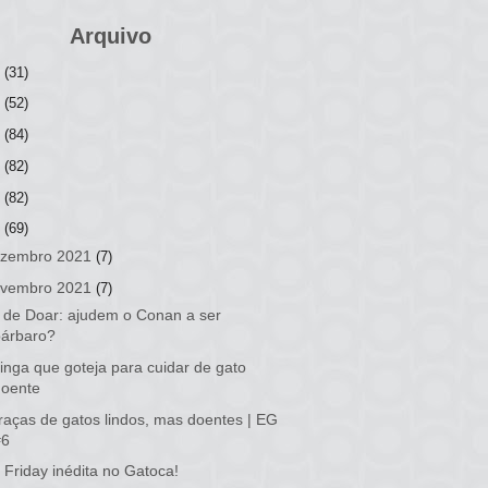
Arquivo
6
(31)
5
(52)
4
(84)
3
(82)
2
(82)
1
(69)
zembro 2021
(7)
vembro 2021
(7)
 de Doar: ajudem o Conan a ser
bárbaro?
inga que goteja para cuidar de gato
doente
raças de gatos lindos, mas doentes | EG
#6
 Friday inédita no Gatoca!