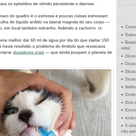
ara os episódios de vômito persistente e diarreia.
ravo do quadro é o estresse e poucas coisas estressam
lha de líquido ardido na lateral magrela do seu corpo —
Como
o, em local também estranho, fedendo a cachorro. rs
Gatoc
ece melhor dar 60 ml de água por dia do que injetar 150
Bolet
á havia resolvido o problema do êmbolo que ressecava
vida!
comprar
dosadores orais
— que ainda poupam o planeta de
Dicas
Dicas
Dicas
Dicas
Melho
Onde 
Dois 
Encon
Incên
9 sin
não pe