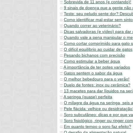
::
Sobrevida de 11 anos (e contando)!
::
9 sinais de doença que a gente não
::
Teste: seu peludo sente dor? Descub
::
Como identificar mal-estar sem sint
::
Quando correr ao veterinário?
::
Dicas salvadoras (e vídeo) para dar
::
Quando vale a pena manipular o m
::
Como cortar comprimido para gato 
::
O difícil equilíbrio ao cuidar de gatos
::
Pesando bichanos com precisão
::
Como estimular a beber água
::
A importância de ter potes variados
::
Gatos sentem o sabor da água
::
O melhor bebedouro para o verão!
::
Duelo de fontes: inox ou cerâmica?
::
13 macetes para dar líquidos na ser
::
A seringa (quase) perfeita
::
O milagre da água na seringa, seis 
::
Pele flácida: velhice ou desidratação
::
Soro subcutâneo: dicas e por que va
::
Soro fisiológico, ringer ou ringer com
::
Em quanto tempo o soro faz efeito?
::
O desafio da alimentação natural