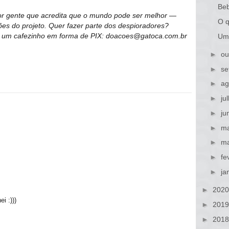
Beb
or gente que acredita que o mundo pode ser melhor —
O q
es do projeto. Quer fazer parte dos despioradores?
 um cafezinho em forma de PIX: doacoes@gatoca.com.br
Uma
►
ou
►
se
►
ag
►
ju
►
ju
►
ma
►
ma
►
fe
►
ja
►
202
i :)))
►
201
►
201