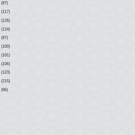
7
(87)
6
(117)
5
(126)
4
(124)
3
(87)
2
(100)
1
(101)
0
(106)
9
(123)
8
(215)
7
(86)