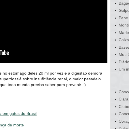
Bagag
Golpe
Pane 
Monti
Marle
Caixa
Basea
Mutir
Diári
Um in
 no estômago deles 20 ml por vez e a digestão demora
superdossiê sobre insuficiência renal, o maior pesadelo
que todo mundo precisa saber para prevenir. :)
Choco
Clara
Clubo
a em gatos do Brasil
Conc
Cora
ença de morte
Data