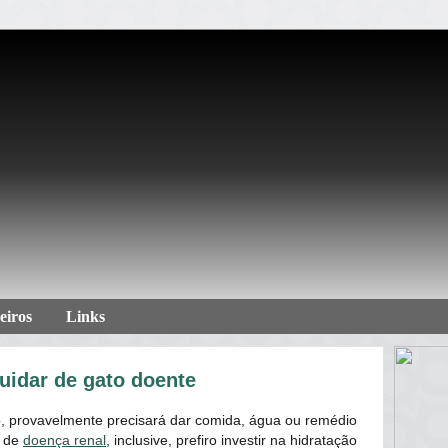
eiros
Links
uidar de gato doente
, provavelmente precisará dar comida, água ou remédio
s de
doença renal
, inclusive, prefiro investir na hidratação