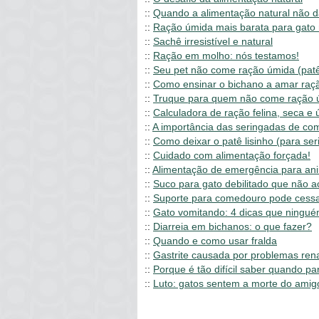
::
Quando a alimentação natural não d
::
Ração úmida mais barata para gato 
::
Sachê irresistível e natural
::
Ração em molho: nós testamos!
::
Seu pet não come ração úmida (patê,
::
Como ensinar o bichano a amar raçã
::
Truque para quem não come ração ú
::
Calculadora de ração felina, seca e
::
A importância das seringadas de com
::
Como deixar o patê lisinho (para ser
::
Cuidado com alimentação forçada!
::
Alimentação de emergência para ani
::
Suco para gato debilitado que não a
::
Suporte para comedouro pode cessa
::
Gato vomitando: 4 dicas que ningu
::
Diarreia em bichanos: o que fazer?
::
Quando e como usar fralda
::
Gastrite causada por problemas ren
::
Porque é tão difícil saber quando pa
::
Luto: gatos sentem a morte do amig