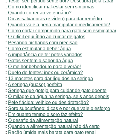
::
Teste: seu peludo sente dor? Descubra pela cara!
::
Como identificar mal-estar sem sintomas
::
Quando correr ao veterinário?
::
Dicas salvadoras (e vídeo) para dar remédio
::
Quando vale a pena manipular o medicamento?
::
Como cortar comprimido para gato sem esmigalhar
::
O difícil equilíbrio ao cuidar de gatos
::
Pesando bichanos com precisão
::
Como estimular a beber água
::
A importância de ter potes variados
::
Gatos sentem o sabor da água
::
O melhor bebedouro para o verão!
::
Duelo de fontes: inox ou cerâmica?
::
13 macetes para dar líquidos na seringa
::
A seringa (quase) perfeita
::
Seringa que goteja para cuidar de gato doente
::
O milagre da água na seringa, seis anos depois
::
Pele flácida: velhice ou desidratação?
::
Soro subcutâneo: dicas e por que vale o esforço
::
Em quanto tempo o soro faz efeito?
::
O desafio da alimentação natural
::
Quando a alimentação natural não dá certo
::
Ração úmida mais barata para gato renal