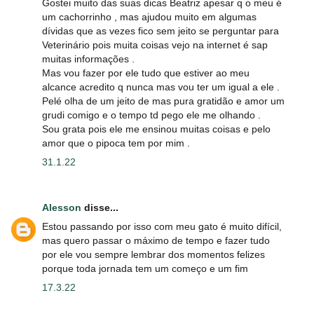
Gostei muito das suas dicas Beatriz apesar q o meu é
um cachorrinho , mas ajudou muito em algumas
dívidas que as vezes fico sem jeito se perguntar para
Veterinário pois muita coisas vejo na internet é sap
muitas informações .
Mas vou fazer por ele tudo que estiver ao meu
alcance acredito q nunca mas vou ter um igual a ele .
Pelé olha de um jeito de mas pura gratidão e amor um
grudi comigo e o tempo td pego ele me olhando .
Sou grata pois ele me ensinou muitas coisas e pelo
amor que o pipoca tem por mim .
31.1.22
Alesson
disse...
Estou passando por isso com meu gato é muito difícil,
mas quero passar o máximo de tempo e fazer tudo
por ele vou sempre lembrar dos momentos felizes
porque toda jornada tem um começo e um fim
17.3.22