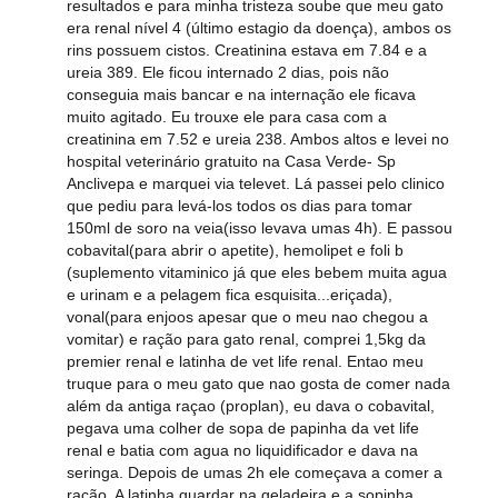
resultados e para minha tristeza soube que meu gato
era renal nível 4 (último estagio da doença), ambos os
rins possuem cistos. Creatinina estava em 7.84 e a
ureia 389. Ele ficou internado 2 dias, pois não
conseguia mais bancar e na internação ele ficava
muito agitado. Eu trouxe ele para casa com a
creatinina em 7.52 e ureia 238. Ambos altos e levei no
hospital veterinário gratuito na Casa Verde- Sp
Anclivepa e marquei via televet. Lá passei pelo clinico
que pediu para levá-los todos os dias para tomar
150ml de soro na veia(isso levava umas 4h). E passou
cobavital(para abrir o apetite), hemolipet e foli b
(suplemento vitaminico já que eles bebem muita agua
e urinam e a pelagem fica esquisita...eriçada),
vonal(para enjoos apesar que o meu nao chegou a
vomitar) e ração para gato renal, comprei 1,5kg da
premier renal e latinha de vet life renal. Entao meu
truque para o meu gato que nao gosta de comer nada
além da antiga raçao (proplan), eu dava o cobavital,
pegava uma colher de sopa de papinha da vet life
renal e batia com agua no liquidificador e dava na
seringa. Depois de umas 2h ele começava a comer a
ração. A latinha guardar na geladeira e a sopinha