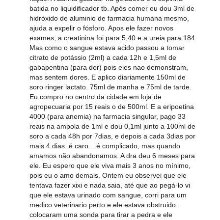
batida no liquidificador tb. Após comer eu dou 3ml de
hidróxido de aluminio de farmacia humana mesmo,
ajuda a expelir o fósforo. Apos ele fazer novos
exames, a creatinina foi para 5,40 e a ureia para 184.
Mas como o sangue estava acido passou a tomar
citrato de potássio (2ml) a cada 12h e 1,5ml de
gabapentina (para dor) pois eles nao demonstram,
mas sentem dores. E aplico diariamente 150ml de
soro ringer lactato. 75ml de manha e 75ml de tarde.
Eu compro no centro da cidade em loja de
agropecuaria por 15 reais o de 500ml. E a eripoetina
4000 (para anemia) na farmacia singular, pago 33
reais na ampola de 1ml e dou 0,1ml junto a 100ml de
soro a cada 48h por 7dias, e depois a cada 3dias por
mais 4 dias. é caro....é complicado, mas quando
amamos não abandonamos. A dra deu 6 meses para
ele. Eu espero que ele viva mais 3 anos no mínimo,
pois eu o amo demais. Ontem eu observei que ele
tentava fazer xixi e nada saia, até que ao pegá-lo vi
que ele estava urinado com sangue, corri para um
medico veterinario perto e ele estava obstruido.
colocaram uma sonda para tirar a pedra e ele