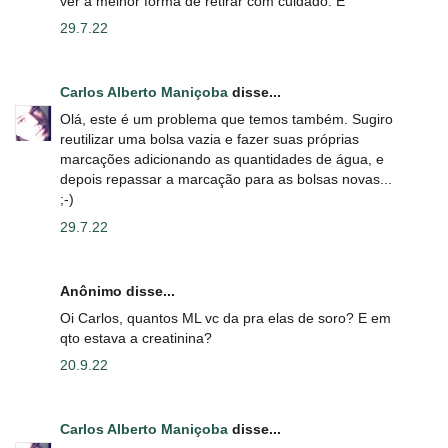
ver a melhor forma de retirar com cuidado. E
29.7.22
Carlos Alberto Maniçoba
disse...
Olá, este é um problema que temos também. Sugiro
reutilizar uma bolsa vazia e fazer suas próprias
marcações adicionando as quantidades de água, e
depois repassar a marcação para as bolsas novas...
;-)
29.7.22
Anônimo disse...
Oi Carlos, quantos ML vc da pra elas de soro? E em
qto estava a creatinina?
20.9.22
Carlos Alberto Maniçoba
disse...