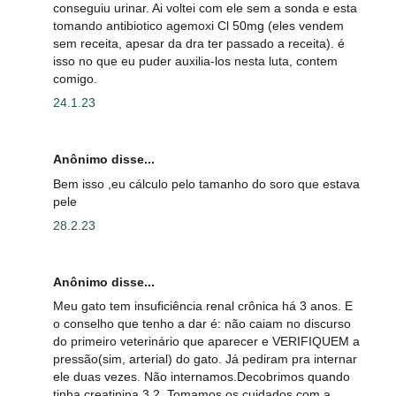
conseguiu urinar. Ai voltei com ele sem a sonda e esta
tomando antibiotico agemoxi Cl 50mg (eles vendem
sem receita, apesar da dra ter passado a receita). é
isso no que eu puder auxilia-los nesta luta, contem
comigo.
24.1.23
Anônimo disse...
Bem isso ,eu cálculo pelo tamanho do soro que estava
pele
28.2.23
Anônimo disse...
Meu gato tem insuficiência renal crônica há 3 anos. E
o conselho que tenho a dar é: não caiam no discurso
do primeiro veterinário que aparecer e VERIFIQUEM a
pressão(sim, arterial) do gato. Já pediram pra internar
ele duas vezes. Não internamos.Decobrimos quando
tinha creatinina 3,2. Tomamos os cuidados com a