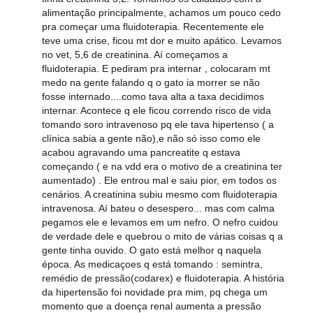
alimentação principalmente, achamos um pouco cedo
pra começar uma fluidoterapia. Recentemente ele
teve uma crise, ficou mt dor e muito apático. Levamos
no vet, 5,6 de creatinina. Aí começamos a
fluidoterapia. E pediram pra internar , colocaram mt
medo na gente falando q o gato ia morrer se não
fosse internado....como tava alta a taxa decidimos
internar. Acontece q ele ficou correndo risco de vida
tomando soro intravenoso pq ele tava hipertenso ( a
clínica sabia a gente não),e não só isso como ele
acabou agravando uma pancreatite q estava
começando ( e na vdd era o motivo de a creatinina ter
aumentado) . Ele entrou mal e saiu pior, em todos os
cenários. A creatinina subiu mesmo com fluidoterapia
intravenosa. Aí bateu o desespero... mas com calma
pegamos ele e levamos em um nefro. O nefro cuidou
de verdade dele e quebrou o mito de várias coisas q a
gente tinha ouvido. O gato está melhor q naquela
época. As medicaçoes q está tomando : semintra,
remédio de pressão(codarex) e fluidoterapia. A história
da hipertensão foi novidade pra mim, pq chega um
momento que a doença renal aumenta a pressão