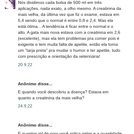
Nós dividimos cada bolsa de 500 ml em três
aplicações, nada exato, a olho mesmo. A creatinina da
mais velha, da última vez que fiz o exame, estava em
5,4 sendo que o normal é entre 0,8 e 2,4. Mas ela
está ótima... A tendência é ficar entre o normal e o
alto. A gata mais nova estava com a creatinina em 2,6
(excelente), mas ela tem problemas pra comer pois é
exigente e tem muita falta de apetite, então ela toma
um "tarja preta" pra mudar o humor e ter apetite, tudo
com prescrição e orientação da veterinária!
20.9.22
Anônimo disse...
E quando você descobriu a doença? Estava em
quanto a creatinina da mais velha?
24.9.22
Anônimo disse...
E quantos ml de soro você aplica nelas e a quantidade