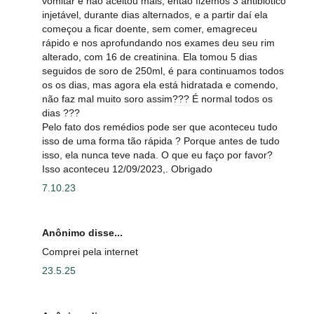
vomitar e não aceitou mais, então fizemos 3 antibiótico
injetável, durante dias alternados, e a partir daí ela
começou a ficar doente, sem comer, emagreceu
rápido e nos aprofundando nos exames deu seu rim
alterado, com 16 de creatinina. Ela tomou 5 dias
seguidos de soro de 250ml, é para continuamos todos
os os dias, mas agora ela está hidratada e comendo,
não faz mal muito soro assim??? É normal todos os
dias ???
Pelo fato dos remédios pode ser que aconteceu tudo
isso de uma forma tão rápida ? Porque antes de tudo
isso, ela nunca teve nada. O que eu faço por favor?
Isso aconteceu 12/09/2023,. Obrigado
7.10.23
Anônimo disse...
Comprei pela internet
23.5.25