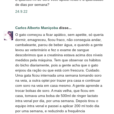
de dias por semana?
24.9.22
Carlos Alberto Maniçoba
disse...
O gato começou a ficar apático, sem apetite, só queria
dormir, emagreceu, ficou fraco, não conseguia andar,
cambaleante, parou de beber água, e quando a gente
levou ao veterinário e fez o exame de sangue
descobrimos que a creatinina estava acima dos níveis
medidos pela máquina. Tem que observar os hábitos
do bicho diariamente, pois a gente acha que o gato
enjoou da ração ou que está com frescura. Cuidado.
Uma gata ficou internada uma semana tomando soro
na veia, a outra optei por trazer pra casa e continuar
com soro na veia em casa mesmo. A gente aprende a
trocar bolsas de soro. A mais velha, que ficou em
casa, tomava uma bolsa de 500ml de ringer lactato
intra venal por dia, por uma semana. Depois tirou o
equipo intra venal e passei a aplicar 200 ml todo dia
por uma semana, e reduzindo a frequência