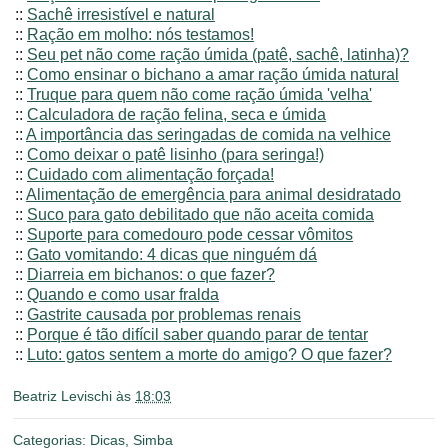
::
Sachê irresistível e natural
::
Ração em molho: nós testamos!
::
Seu pet não come ração úmida (patê, sachê, latinha)?
::
Como ensinar o bichano a amar ração úmida natural
::
Truque para quem não come ração úmida 'velha'
::
Calculadora de ração felina, seca e úmida
::
A importância das seringadas de comida na velhice
::
Como deixar o patê lisinho (para seringa!)
::
Cuidado com alimentação forçada!
::
Alimentação de emergência para animal desidratado
::
Suco para gato debilitado que não aceita comida
::
Suporte para comedouro pode cessar vômitos
::
Gato vomitando: 4 dicas que ninguém dá
::
Diarreia em bichanos: o que fazer?
::
Quando e como usar fralda
::
Gastrite causada por problemas renais
::
Porque é tão difícil saber quando parar de tentar
::
Luto: gatos sentem a morte do amigo? O que fazer?
Beatriz Levischi
às
18:03
Categorias:
Dicas
,
Simba