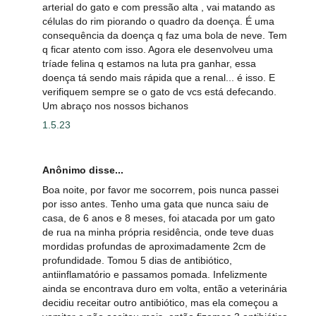
arterial do gato e com pressão alta , vai matando as
células do rim piorando o quadro da doença. É uma
consequência da doença q faz uma bola de neve. Tem
q ficar atento com isso. Agora ele desenvolveu uma
tríade felina q estamos na luta pra ganhar, essa
doença tá sendo mais rápida que a renal... é isso. E
verifiquem sempre se o gato de vcs está defecando.
Um abraço nos nossos bichanos
1.5.23
Anônimo disse...
Boa noite, por favor me socorrem, pois nunca passei
por isso antes. Tenho uma gata que nunca saiu de
casa, de 6 anos e 8 meses, foi atacada por um gato
de rua na minha própria residência, onde teve duas
mordidas profundas de aproximadamente 2cm de
profundidade. Tomou 5 dias de antibiótico,
antiinflamatório e passamos pomada. Infelizmente
ainda se encontrava duro em volta, então a veterinária
decidiu receitar outro antibiótico, mas ela começou a