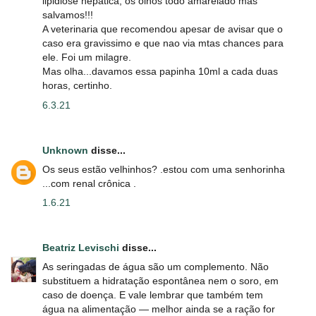
lipidiose hepatica, os olhos todo amarelado mas
salvamos!!!
A veterinaria que recomendou apesar de avisar que o
caso era gravissimo e que nao via mtas chances para
ele. Foi um milagre.
Mas olha...davamos essa papinha 10ml a cada duas
horas, certinho.
6.3.21
Unknown
disse...
Os seus estão velhinhos? .estou com uma senhorinha
...com renal crônica .
1.6.21
Beatriz Levischi
disse...
As seringadas de água são um complemento. Não
substituem a hidratação espontânea nem o soro, em
caso de doença. E vale lembrar que também tem
água na alimentação — melhor ainda se a ração for