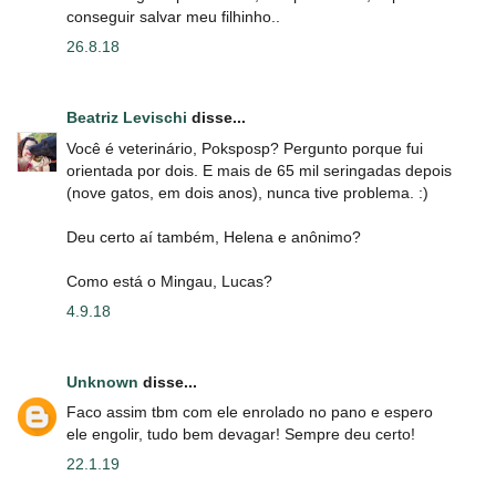
conseguir salvar meu filhinho..
26.8.18
Beatriz Levischi
disse...
Você é veterinário, Poksposp? Pergunto porque fui
orientada por dois. E mais de 65 mil seringadas depois
(nove gatos, em dois anos), nunca tive problema. :)
Deu certo aí também, Helena e anônimo?
Como está o Mingau, Lucas?
4.9.18
Unknown
disse...
Faco assim tbm com ele enrolado no pano e espero
ele engolir, tudo bem devagar! Sempre deu certo!
22.1.19