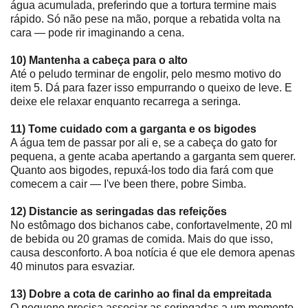
água acumulada, preferindo que a tortura termine mais
rápido. Só não pese na mão, porque a rebatida volta na
cara ― pode rir imaginando a cena.
10) Mantenha a cabeça para o alto
Até o peludo terminar de engolir, pelo mesmo motivo do
item 5. Dá para fazer isso empurrando o queixo de leve. E
deixe ele relaxar enquanto recarrega a seringa.
11) Tome cuidado com a garganta e os bigodes
A água tem de passar por ali e, se a cabeça do gato for
pequena, a gente acaba apertando a garganta sem querer.
Quanto aos bigodes, repuxá-los todo dia fará com que
comecem a cair ― I've been there, pobre Simba.
12) Distancie as seringadas das refeições
No estômago dos bichanos cabe, confortavelmente, 20 ml
de bebida ou 20 gramas de comida. Mais do que isso,
causa desconforto. A boa notícia é que ele demora apenas
40 minutos para esvaziar.
13) Dobre a cota de carinho ao final da empreitada
O pequeno precisa associar as seringadas a um momento