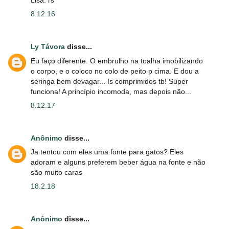
8.12.16
Ly Távora
disse...
Eu faço diferente. O embrulho na toalha imobilizando
o corpo, e o coloco no colo de peito p cima. E dou a
seringa bem devagar... Is comprimidos tb! Super
funciona! A princípio incomoda, mas depois não...
8.12.17
Anônimo
disse...
Ja tentou com eles uma fonte para gatos? Eles
adoram e alguns preferem beber água na fonte e não
são muito caras
18.2.18
Anônimo
disse...