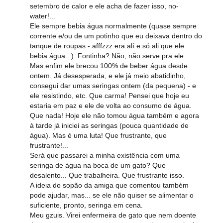
setembro de calor e ele acha de fazer isso, no-
water!...
Ele sempre bebia água normalmente (quase sempre
corrente e/ou de um potinho que eu deixava dentro do
tanque de roupas - afffzzz era alí e só ali que ele
bebia água...). Fontinha? Não, não serve pra ele...
Mas enfim ele brecou 100% de beber água desde
ontem. Já desesperada, e ele já meio abatidinho,
consegui dar umas seringas ontem (da pequena) - e
ele resistindo, etc. Que carma! Pensei que hoje eu
estaria em paz e ele de volta ao consumo de água.
Que nada! Hoje ele não tomou água também e agora
à tarde já iniciei as seringas (pouca quantidade de
água). Mas é uma luta! Que frustrante, que
frustrante!...
Será que passarei a minha existência com uma
seringa de água na boca de um gato? Que
desalento... Que trabalheira. Que frustrante isso.
A ideia do sopão da amiga que comentou também
pode ajudar, mas... se ele não quiser se alimentar o
suficiente, pronto, seringa em cena.
Meu gzuis. Virei enfermeira de gato que nem doente