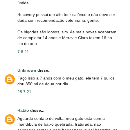
úmida.
Recovery possui um alto teor calórico e não deve ser
dada sem recomendação veterinária, gente.
Os bigodes são idosos, sim. As mais novas acabaram
de completar 14 anos e Mercv e Clara fazem 16 no
fim do ano.
7.6.21
Unknown
disse...
Faço isso a 7 anos com o meu gato, ele tem 7 quilos
dou 350 ml de água por dia
28.7.21
Ratão
disse...
Aguardo contato de volta, meu gato está com a
mandíbula de baixo quebrada, fraturada, não
consegue comer e nem beber porque dói bastante, se