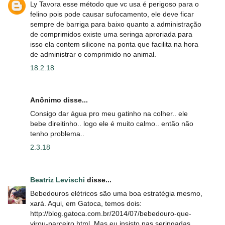
Ly Tavora esse método que vc usa é perigoso para o
felino pois pode causar sufocamento, ele deve ficar
sempre de barriga para baixo quanto a administração
de comprimidos existe uma seringa aproriada para
isso ela contem silicone na ponta que facilita na hora
de administrar o comprimido no animal.
18.2.18
Anônimo disse...
Consigo dar água pro meu gatinho na colher.. ele
bebe direitinho.. logo ele é muito calmo.. então não
tenho problema..
2.3.18
Beatriz Levischi
disse...
Bebedouros elétricos são uma boa estratégia mesmo,
xará. Aqui, em Gatoca, temos dois:
http://blog.gatoca.com.br/2014/07/bebedouro-que-
virou-parceiro.html. Mas eu insisto nas seringadas