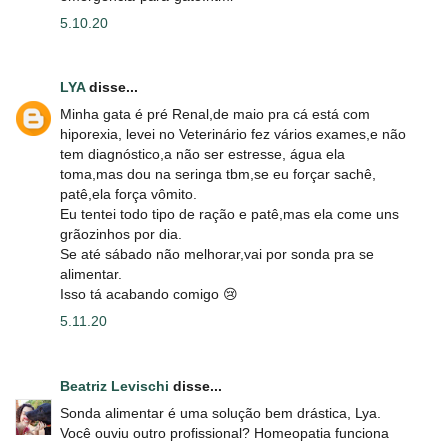
5.10.20
LYA
disse...
Minha gata é pré Renal,de maio pra cá está com
hiporexia, levei no Veterinário fez vários exames,e não
tem diagnóstico,a não ser estresse, água ela
toma,mas dou na seringa tbm,se eu forçar sachê,
patê,ela força vômito.
Eu tentei todo tipo de ração e patê,mas ela come uns
grãozinhos por dia.
Se até sábado não melhorar,vai por sonda pra se
alimentar.
Isso tá acabando comigo 😢
5.11.20
Beatriz Levischi
disse...
Sonda alimentar é uma solução bem drástica, Lya.
Você ouviu outro profissional? Homeopatia funciona