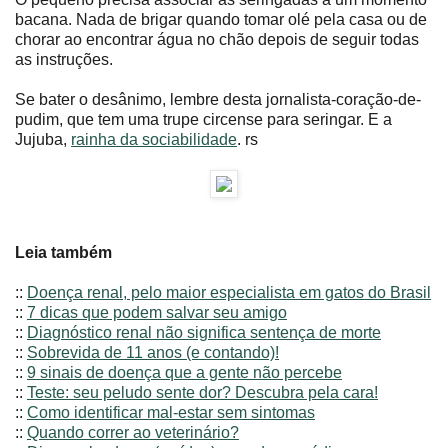
bacana. Nada de brigar quando tomar olé pela casa ou de
chorar ao encontrar água no chão depois de seguir todas
as instruções.
Se bater o desânimo, lembre desta jornalista-coração-de-
pudim, que tem uma trupe circense para seringar. E a
Jujuba,
rainha da sociabilidade
. rs
Leia também
::
Doença renal, pelo maior especialista em gatos do Brasil
::
7 dicas que podem salvar seu amigo
::
Diagnóstico renal não significa sentença de morte
::
Sobrevida de 11 anos (e contando)!
::
9 sinais de doença que a gente não percebe
::
Teste: seu peludo sente dor? Descubra pela cara!
::
Como identificar mal-estar sem sintomas
::
Quando correr ao veterinário?