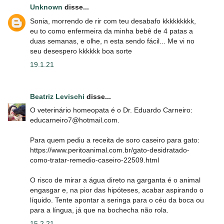
Unknown
disse...
Sonia, morrendo de rir com teu desabafo kkkkkkkkk,
eu to como enfermeira da minha bebê de 4 patas a
duas semanas, e olhe, n esta sendo fácil... Me vi no
seu desespero kkkkkk boa sorte
19.1.21
Beatriz Levischi
disse...
O veterinário homeopata é o Dr. Eduardo Carneiro:
educarneiro7@hotmail.com.
Para quem pediu a receita de soro caseiro para gato:
https://www.peritoanimal.com.br/gato-desidratado-
como-tratar-remedio-caseiro-22509.html
O risco de mirar a água direto na garganta é o animal
engasgar e, na pior das hipóteses, acabar aspirando o
líquido. Tente apontar a seringa para o céu da boca ou
para a língua, já que na bochecha não rola.
15.2.21