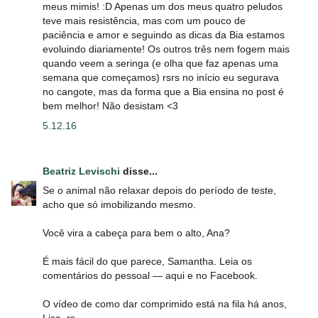
meus mimis! :D Apenas um dos meus quatro peludos
teve mais resistência, mas com um pouco de
paciência e amor e seguindo as dicas da Bia estamos
evoluindo diariamente! Os outros três nem fogem mais
quando veem a seringa (e olha que faz apenas uma
semana que começamos) rsrs no início eu segurava
no cangote, mas da forma que a Bia ensina no post é
bem melhor! Não desistam <3
5.12.16
Beatriz Levischi
disse...
Se o animal não relaxar depois do período de teste,
acho que só imobilizando mesmo.
Você vira a cabeça para bem o alto, Ana?
É mais fácil do que parece, Samantha. Leia os
comentários do pessoal ― aqui e no Facebook.
O vídeo de como dar comprimido está na fila há anos,
Lisa. rs