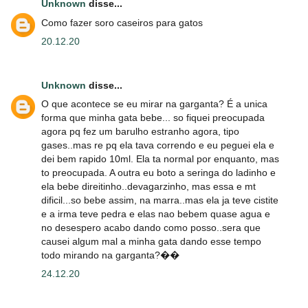
Unknown
disse...
Como fazer soro caseiros para gatos
20.12.20
Unknown
disse...
O que acontece se eu mirar na garganta? É a unica
forma que minha gata bebe... so fiquei preocupada
agora pq fez um barulho estranho agora, tipo
gases..mas re pq ela tava correndo e eu peguei ela e
dei bem rapido 10ml. Ela ta normal por enquanto, mas
to preocupada. A outra eu boto a seringa do ladinho e
ela bebe direitinho..devagarzinho, mas essa e mt
dificil...so bebe assim, na marra..mas ela ja teve cistite
e a irma teve pedra e elas nao bebem quase agua e
no desespero acabo dando como posso..sera que
causei algum mal a minha gata dando esse tempo
todo mirando na garganta?��
24.12.20