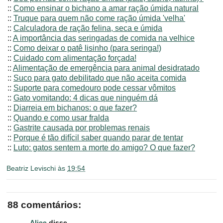
::
Como ensinar o bichano a amar ração úmida natural
::
Truque para quem não come ração úmida 'velha'
::
Calculadora de ração felina, seca e úmida
::
A importância das seringadas de comida na velhice
::
Como deixar o patê lisinho (para seringa!)
::
Cuidado com alimentação forçada!
::
Alimentação de emergência para animal desidratado
::
Suco para gato debilitado que não aceita comida
::
Suporte para comedouro pode cessar vômitos
::
Gato vomitando: 4 dicas que ninguém dá
::
Diarreia em bichanos: o que fazer?
::
Quando e como usar fralda
::
Gastrite causada por problemas renais
::
Porque é tão difícil saber quando parar de tentar
::
Luto: gatos sentem a morte do amigo? O que fazer?
Beatriz Levischi
às
19:54
88 comentários:
Alice
disse...