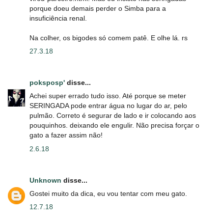
porque doeu demais perder o Simba para a
insuficiência renal.
Na colher, os bigodes só comem patê. E olhe lá. rs
27.3.18
poksposp'
disse...
Achei super errado tudo isso. Até porque se meter
SERINGADA pode entrar água no lugar do ar, pelo
pulmão. Correto é segurar de lado e ir colocando aos
pouquinhos. deixando ele engulir. Não precisa forçar o
gato a fazer assim não!
2.6.18
Unknown
disse...
Gostei muito da dica, eu vou tentar com meu gato.
12.7.18