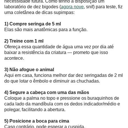
necessidade futura. Como tenho à disposição um
laboratório de dez bigodes (
agora nove
, snif) para teste, fiz
uma coletânea de dicas supimpas:
1) Compre seringa de 5 ml
Elas são mais anatômicas para a função.
2) Treine com 1 ml
Ofereça essa quantidade de água uma vez por dia até
baixar a resistência da criatura ― prometo que isso
acontece.
3) Não afogue o animal
Aqui em casa, funciona melhor dar dez seringadas de 2 ml
do que lotar o êmbolo e diminuir as chuchadas.
4) Segure a cabeça com uma das mãos
Coloque a palma no topo e pressione os buraquinhos de
cada lado da mandíbula com os dedos indicador/médio e
polegar, facilitando a abertura.
5) Posicione a boca para cima
Caso contrário, pode esperar a cuspida.