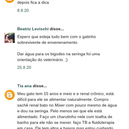
depois fica a dica
8.8.20
Beatriz Levischi
disse...
Espero que esteja tudo bem com o gatinho
sobrevivente de envenenamento.
Dar água para os bigodes na seringa foi uma
orientação do veterinário. ;)
25.8.20
Tia ana
disse...
Meu gato tem 15 anos e meio e e renal crônico, está
difícil para ele se alimentar naturalmente. Compro
sachê renal bato no Mixer com pouco mesmo de água
e dou na seringa. Pelo menos sei que ele está
alimentado. Faço um charutinho nele com toalha de
banho para ele não se mexer. faço TB a fluidoterapia
em casa. Ele tem altos e baixos mas estou cuidando