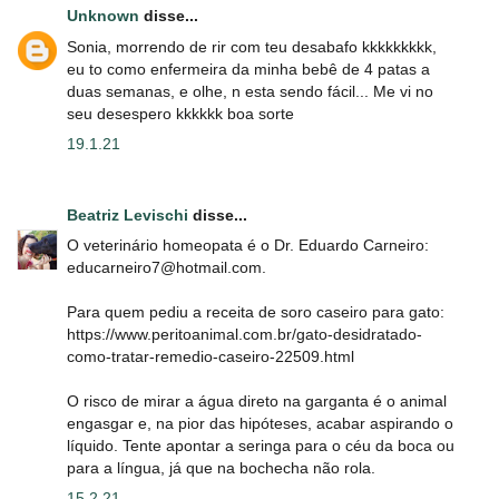
Unknown
disse...
Sonia, morrendo de rir com teu desabafo kkkkkkkkk,
eu to como enfermeira da minha bebê de 4 patas a
duas semanas, e olhe, n esta sendo fácil... Me vi no
seu desespero kkkkkk boa sorte
19.1.21
Beatriz Levischi
disse...
O veterinário homeopata é o Dr. Eduardo Carneiro:
educarneiro7@hotmail.com.
Para quem pediu a receita de soro caseiro para gato:
https://www.peritoanimal.com.br/gato-desidratado-
como-tratar-remedio-caseiro-22509.html
O risco de mirar a água direto na garganta é o animal
engasgar e, na pior das hipóteses, acabar aspirando o
líquido. Tente apontar a seringa para o céu da boca ou
para a língua, já que na bochecha não rola.
15.2.21