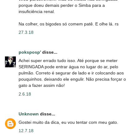
porque doeu demais perder o Simba para a
insuficiência renal.
Na colher, os bigodes só comem patê. E olhe lá. rs
27.3.18
poksposp'
disse...
Achei super errado tudo isso. Até porque se meter
SERINGADA pode entrar água no lugar do ar, pelo
pulmão. Correto é segurar de lado e ir colocando aos
pouquinhos. deixando ele engulir. Não precisa forçar o
gato a fazer assim não!
2.6.18
Unknown
disse...
Gostei muito da dica, eu vou tentar com meu gato.
12.7.18