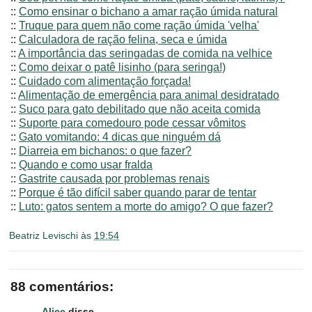
::
Como ensinar o bichano a amar ração úmida natural
::
Truque para quem não come ração úmida 'velha'
::
Calculadora de ração felina, seca e úmida
::
A importância das seringadas de comida na velhice
::
Como deixar o patê lisinho (para seringa!)
::
Cuidado com alimentação forçada!
::
Alimentação de emergência para animal desidratado
::
Suco para gato debilitado que não aceita comida
::
Suporte para comedouro pode cessar vômitos
::
Gato vomitando: 4 dicas que ninguém dá
::
Diarreia em bichanos: o que fazer?
::
Quando e como usar fralda
::
Gastrite causada por problemas renais
::
Porque é tão difícil saber quando parar de tentar
::
Luto: gatos sentem a morte do amigo? O que fazer?
Beatriz Levischi
às
19:54
88 comentários:
Alice
disse...