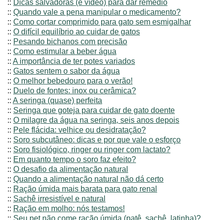
::
Dicas salvadoras (e vídeo) para dar remédio
::
Quando vale a pena manipular o medicamento?
::
Como cortar comprimido para gato sem esmigalhar
::
O difícil equilíbrio ao cuidar de gatos
::
Pesando bichanos com precisão
::
Como estimular a beber água
::
A importância de ter potes variados
::
Gatos sentem o sabor da água
::
O melhor bebedouro para o verão!
::
Duelo de fontes: inox ou cerâmica?
::
A seringa (quase) perfeita
::
Seringa que goteja para cuidar de gato doente
::
O milagre da água na seringa, seis anos depois
::
Pele flácida: velhice ou desidratação?
::
Soro subcutâneo: dicas e por que vale o esforço
::
Soro fisiológico, ringer ou ringer com lactato?
::
Em quanto tempo o soro faz efeito?
::
O desafio da alimentação natural
::
Quando a alimentação natural não dá certo
::
Ração úmida mais barata para gato renal
::
Sachê irresistível e natural
::
Ração em molho: nós testamos!
::
Seu pet não come ração úmida (patê, sachê, latinha)?