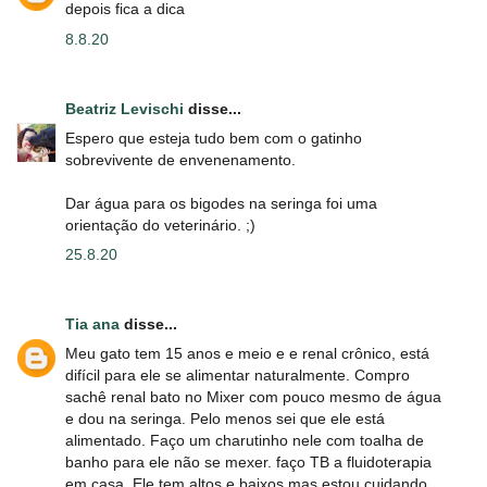
depois fica a dica
8.8.20
Beatriz Levischi
disse...
Espero que esteja tudo bem com o gatinho
sobrevivente de envenenamento.
Dar água para os bigodes na seringa foi uma
orientação do veterinário. ;)
25.8.20
Tia ana
disse...
Meu gato tem 15 anos e meio e e renal crônico, está
difícil para ele se alimentar naturalmente. Compro
sachê renal bato no Mixer com pouco mesmo de água
e dou na seringa. Pelo menos sei que ele está
alimentado. Faço um charutinho nele com toalha de
banho para ele não se mexer. faço TB a fluidoterapia
em casa. Ele tem altos e baixos mas estou cuidando