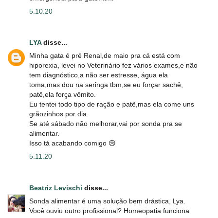
5.10.20
LYA
disse...
Minha gata é pré Renal,de maio pra cá está com
hiporexia, levei no Veterinário fez vários exames,e não
tem diagnóstico,a não ser estresse, água ela
toma,mas dou na seringa tbm,se eu forçar sachê,
patê,ela força vômito.
Eu tentei todo tipo de ração e patê,mas ela come uns
grãozinhos por dia.
Se até sábado não melhorar,vai por sonda pra se
alimentar.
Isso tá acabando comigo 😢
5.11.20
Beatriz Levischi
disse...
Sonda alimentar é uma solução bem drástica, Lya.
Você ouviu outro profissional? Homeopatia funciona