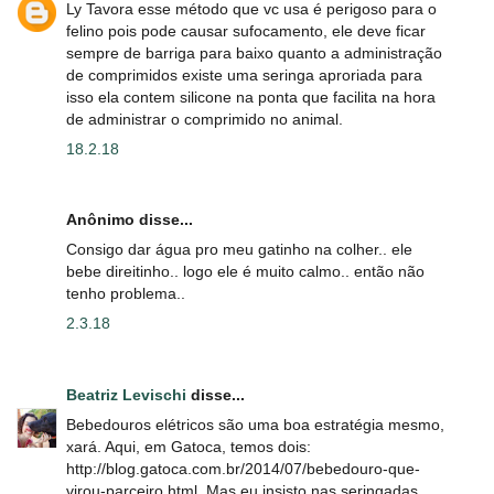
Ly Tavora esse método que vc usa é perigoso para o
felino pois pode causar sufocamento, ele deve ficar
sempre de barriga para baixo quanto a administração
de comprimidos existe uma seringa aproriada para
isso ela contem silicone na ponta que facilita na hora
de administrar o comprimido no animal.
18.2.18
Anônimo disse...
Consigo dar água pro meu gatinho na colher.. ele
bebe direitinho.. logo ele é muito calmo.. então não
tenho problema..
2.3.18
Beatriz Levischi
disse...
Bebedouros elétricos são uma boa estratégia mesmo,
xará. Aqui, em Gatoca, temos dois:
http://blog.gatoca.com.br/2014/07/bebedouro-que-
virou-parceiro.html. Mas eu insisto nas seringadas