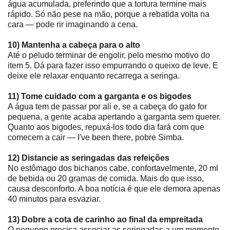
água acumulada, preferindo que a tortura termine mais
rápido. Só não pese na mão, porque a rebatida volta na
cara ― pode rir imaginando a cena.
10) Mantenha a cabeça para o alto
Até o peludo terminar de engolir, pelo mesmo motivo do
item 5. Dá para fazer isso empurrando o queixo de leve. E
deixe ele relaxar enquanto recarrega a seringa.
11) Tome cuidado com a garganta e os bigodes
A água tem de passar por ali e, se a cabeça do gato for
pequena, a gente acaba apertando a garganta sem querer.
Quanto aos bigodes, repuxá-los todo dia fará com que
comecem a cair ― I've been there, pobre Simba.
12) Distancie as seringadas das refeições
No estômago dos bichanos cabe, confortavelmente, 20 ml
de bebida ou 20 gramas de comida. Mais do que isso,
causa desconforto. A boa notícia é que ele demora apenas
40 minutos para esvaziar.
13) Dobre a cota de carinho ao final da empreitada
O pequeno precisa associar as seringadas a um momento