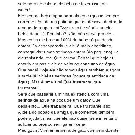
setembro de calor e ele acha de fazer isso, no-
water!...
Ele sempre bebia água normalmente (quase sempre
corrente e/ou de um potinho que eu deixava dentro do
tanque de roupas - afffzzz era alí e só ali que ele
bebia água...). Fontinha? Não, não serve pra ele...
Mas enfim ele brecou 100% de beber água desde
ontem. Já desesperada, e ele já meio abatidinho,
consegui dar umas seringas ontem (da pequena) - e
ele resistindo, etc. Que carma! Pensei que hoje eu
estaria em paz e ele de volta ao consumo de água.
Que nada! Hoje ele não tomou água também e agora
à tarde já iniciei as seringas (pouca quantidade de
água). Mas é uma luta! Que frustrante, que
frustrante!...
Será que passarei a minha existência com uma
seringa de água na boca de um gato? Que
desalento... Que trabalheira. Que frustrante isso.
A ideia do sopão da amiga que comentou também
pode ajudar, mas... se ele não quiser se alimentar o
suficiente, pronto, seringa em cena.
Meu gzuis. Virei enfermeira de gato que nem doente