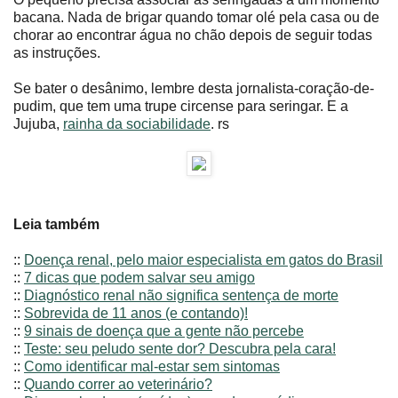
bacana. Nada de brigar quando tomar olé pela casa ou de
chorar ao encontrar água no chão depois de seguir todas
as instruções.
Se bater o desânimo, lembre desta jornalista-coração-de-
pudim, que tem uma trupe circense para seringar. E a
Jujuba,
rainha da sociabilidade
. rs
Leia também
::
Doença renal, pelo maior especialista em gatos do Brasil
::
7 dicas que podem salvar seu amigo
::
Diagnóstico renal não significa sentença de morte
::
Sobrevida de 11 anos (e contando)!
::
9 sinais de doença que a gente não percebe
::
Teste: seu peludo sente dor? Descubra pela cara!
::
Como identificar mal-estar sem sintomas
::
Quando correr ao veterinário?