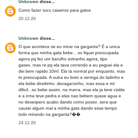
Unknown
disse...
Como fazer soro caseiros para gatos
20.12.20
Unknown
disse...
O que acontece se eu mirar na garganta? É a unica
forma que minha gata bebe... so fiquei preocupada
agora pq fez um barulho estranho agora, tipo
gases..mas re pq ela tava correndo e eu peguei ela e
dei bem rapido 10ml. Ela ta normal por enquanto, mas
to preocupada. A outra eu boto a seringa do ladinho e
ela bebe direitinho..devagarzinho, mas essa e mt
dificil...so bebe assim, na marra..mas ela ja teve cistite
e a irma teve pedra e elas nao bebem quase agua e
no desespero acabo dando como posso..sera que
causei algum mal a minha gata dando esse tempo
todo mirando na garganta?��
24.12.20