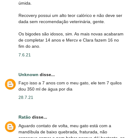
úmida.
Recovery possui um alto teor calórico e não deve ser
dada sem recomendação veterinária, gente.
Os bigodes são idosos, sim. As mais novas acabaram
de completar 14 anos e Mercv e Clara fazem 16 no
fim do ano.
7.6.21
Unknown
disse...
Faço isso a 7 anos com o meu gato, ele tem 7 quilos
dou 350 ml de água por dia
28.7.21
Ratão
disse...
Aguardo contato de volta, meu gato está com a
mandíbula de baixo quebrada, fraturada, não
consegue comer e nem beber porque dói bastante, se