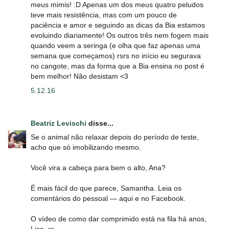
meus mimis! :D Apenas um dos meus quatro peludos
teve mais resistência, mas com um pouco de
paciência e amor e seguindo as dicas da Bia estamos
evoluindo diariamente! Os outros três nem fogem mais
quando veem a seringa (e olha que faz apenas uma
semana que começamos) rsrs no início eu segurava
no cangote, mas da forma que a Bia ensina no post é
bem melhor! Não desistam <3
5.12.16
Beatriz Levischi
disse...
Se o animal não relaxar depois do período de teste,
acho que só imobilizando mesmo.
Você vira a cabeça para bem o alto, Ana?
É mais fácil do que parece, Samantha. Leia os
comentários do pessoal ― aqui e no Facebook.
O vídeo de como dar comprimido está na fila há anos,
Lisa. rs