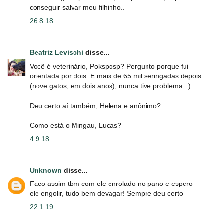
conseguir salvar meu filhinho..
26.8.18
Beatriz Levischi
disse...
Você é veterinário, Poksposp? Pergunto porque fui
orientada por dois. E mais de 65 mil seringadas depois
(nove gatos, em dois anos), nunca tive problema. :)
Deu certo aí também, Helena e anônimo?
Como está o Mingau, Lucas?
4.9.18
Unknown
disse...
Faco assim tbm com ele enrolado no pano e espero
ele engolir, tudo bem devagar! Sempre deu certo!
22.1.19