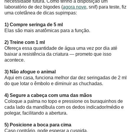
necessidade futura. Como tenho à disposição um
laboratório de dez bigodes (
agora nove
, snif) para teste, fiz
uma coletânea de dicas supimpas:
1) Compre seringa de 5 ml
Elas são mais anatômicas para a função.
2) Treine com 1 ml
Ofereça essa quantidade de água uma vez por dia até
baixar a resistência da criatura ― prometo que isso
acontece.
3) Não afogue o animal
Aqui em casa, funciona melhor dar dez seringadas de 2 ml
do que lotar o êmbolo e diminuir as chuchadas.
4) Segure a cabeça com uma das mãos
Coloque a palma no topo e pressione os buraquinhos de
cada lado da mandíbula com os dedos indicador/médio e
polegar, facilitando a abertura.
5) Posicione a boca para cima
Caso contrário, pode esperar a cuspida.