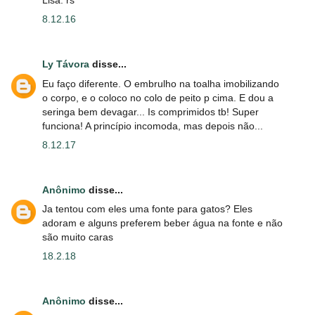
8.12.16
Ly Távora
disse...
Eu faço diferente. O embrulho na toalha imobilizando
o corpo, e o coloco no colo de peito p cima. E dou a
seringa bem devagar... Is comprimidos tb! Super
funciona! A princípio incomoda, mas depois não...
8.12.17
Anônimo
disse...
Ja tentou com eles uma fonte para gatos? Eles
adoram e alguns preferem beber água na fonte e não
são muito caras
18.2.18
Anônimo
disse...