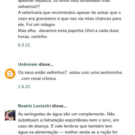
lipidiose hepatica, os olhos todo amarelado mas
salvamos!!!
A veterinaria que recomendou apesar de avisar que o
caso era gravissimo e que nao via mtas chances para
ele. Foi um milagre.
Mas olha...davamos essa papinha 10ml a cada duas
horas, certinho.
6.3.21
Unknown
disse...
Os seus estão velhinhos? .estou com uma senhorinha
...com renal crônica .
1.6.21
Beatriz Levischi
disse...
As seringadas de água são um complemento. Não
substituem a hidratação espontânea nem o soro, em
caso de doença. E vale lembrar que também tem
água na alimentação — melhor ainda se a ração for