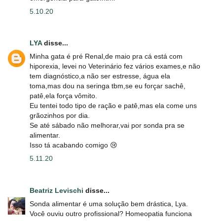
5.10.20
LYA
disse...
Minha gata é pré Renal,de maio pra cá está com
hiporexia, levei no Veterinário fez vários exames,e não
tem diagnóstico,a não ser estresse, água ela
toma,mas dou na seringa tbm,se eu forçar sachê,
patê,ela força vômito.
Eu tentei todo tipo de ração e patê,mas ela come uns
grãozinhos por dia.
Se até sábado não melhorar,vai por sonda pra se
alimentar.
Isso tá acabando comigo 😢
5.11.20
Beatriz Levischi
disse...
Sonda alimentar é uma solução bem drástica, Lya.
Você ouviu outro profissional? Homeopatia funciona