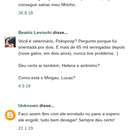
conseguir salvar meu filhinho..
26.8.18
Beatriz Levischi
disse...
Você é veterinário, Poksposp? Pergunto porque fui
orientada por dois. E mais de 65 mil seringadas depois
(nove gatos, em dois anos), nunca tive problema. :)
Deu certo aí também, Helena e anônimo?
Como está o Mingau, Lucas?
4.9.18
Unknown
disse...
Faco assim tbm com ele enrolado no pano e espero
ele engolir, tudo bem devagar! Sempre deu certo!
22.1.19