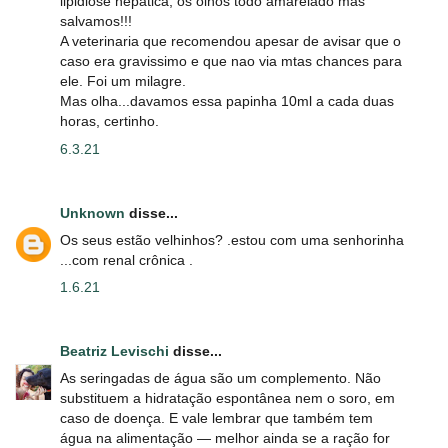
lipidiose hepatica, os olhos todo amarelado mas
salvamos!!!
A veterinaria que recomendou apesar de avisar que o
caso era gravissimo e que nao via mtas chances para
ele. Foi um milagre.
Mas olha...davamos essa papinha 10ml a cada duas
horas, certinho.
6.3.21
Unknown
disse...
Os seus estão velhinhos? .estou com uma senhorinha
...com renal crônica .
1.6.21
Beatriz Levischi
disse...
As seringadas de água são um complemento. Não
substituem a hidratação espontânea nem o soro, em
caso de doença. E vale lembrar que também tem
água na alimentação — melhor ainda se a ração for