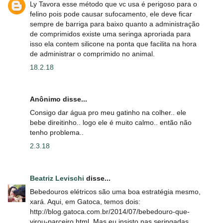
Ly Tavora esse método que vc usa é perigoso para o
felino pois pode causar sufocamento, ele deve ficar
sempre de barriga para baixo quanto a administração
de comprimidos existe uma seringa aproriada para
isso ela contem silicone na ponta que facilita na hora
de administrar o comprimido no animal.
18.2.18
Anônimo disse...
Consigo dar água pro meu gatinho na colher.. ele
bebe direitinho.. logo ele é muito calmo.. então não
tenho problema..
2.3.18
Beatriz Levischi
disse...
Bebedouros elétricos são uma boa estratégia mesmo,
xará. Aqui, em Gatoca, temos dois:
http://blog.gatoca.com.br/2014/07/bebedouro-que-
virou-parceiro.html. Mas eu insisto nas seringadas