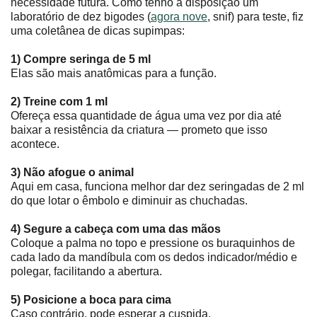
necessidade futura. Como tenho à disposição um
laboratório de dez bigodes (
agora nove
, snif) para teste, fiz
uma coletânea de dicas supimpas:
1) Compre seringa de 5 ml
Elas são mais anatômicas para a função.
2) Treine com 1 ml
Ofereça essa quantidade de água uma vez por dia até
baixar a resistência da criatura ― prometo que isso
acontece.
3) Não afogue o animal
Aqui em casa, funciona melhor dar dez seringadas de 2 ml
do que lotar o êmbolo e diminuir as chuchadas.
4) Segure a cabeça com uma das mãos
Coloque a palma no topo e pressione os buraquinhos de
cada lado da mandíbula com os dedos indicador/médio e
polegar, facilitando a abertura.
5) Posicione a boca para cima
Caso contrário, pode esperar a cuspida.