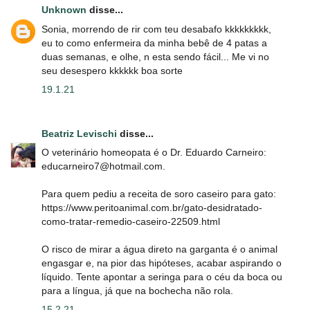
Unknown
disse...
Sonia, morrendo de rir com teu desabafo kkkkkkkkk,
eu to como enfermeira da minha bebê de 4 patas a
duas semanas, e olhe, n esta sendo fácil... Me vi no
seu desespero kkkkkk boa sorte
19.1.21
Beatriz Levischi
disse...
O veterinário homeopata é o Dr. Eduardo Carneiro:
educarneiro7@hotmail.com.
Para quem pediu a receita de soro caseiro para gato:
https://www.peritoanimal.com.br/gato-desidratado-
como-tratar-remedio-caseiro-22509.html
O risco de mirar a água direto na garganta é o animal
engasgar e, na pior das hipóteses, acabar aspirando o
líquido. Tente apontar a seringa para o céu da boca ou
para a língua, já que na bochecha não rola.
15.2.21