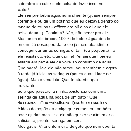
setembro de calor e ele acha de fazer isso, no-
water!...
Ele sempre bebia água normalmente (quase sempre
corrente e/ou de um potinho que eu deixava dentro do
tanque de roupas - afffzzz era alí e só ali que ele
bebia água...). Fontinha? Não, não serve pra ele...
Mas enfim ele brecou 100% de beber água desde
ontem. Já desesperada, e ele já meio abatidinho,
consegui dar umas seringas ontem (da pequena) - e
ele resistindo, etc. Que carma! Pensei que hoje eu
estaria em paz e ele de volta ao consumo de água.
Que nada! Hoje ele não tomou água também e agora
à tarde já iniciei as seringas (pouca quantidade de
água). Mas é uma luta! Que frustrante, que
frustrante!...
Será que passarei a minha existência com uma
seringa de água na boca de um gato? Que
desalento... Que trabalheira. Que frustrante isso.
A ideia do sopão da amiga que comentou também
pode ajudar, mas... se ele não quiser se alimentar o
suficiente, pronto, seringa em cena.
Meu gzuis. Virei enfermeira de gato que nem doente