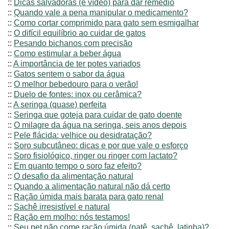
::
Dicas salvadoras (e vídeo) para dar remédio
::
Quando vale a pena manipular o medicamento?
::
Como cortar comprimido para gato sem esmigalhar
::
O difícil equilíbrio ao cuidar de gatos
::
Pesando bichanos com precisão
::
Como estimular a beber água
::
A importância de ter potes variados
::
Gatos sentem o sabor da água
::
O melhor bebedouro para o verão!
::
Duelo de fontes: inox ou cerâmica?
::
A seringa (quase) perfeita
::
Seringa que goteja para cuidar de gato doente
::
O milagre da água na seringa, seis anos depois
::
Pele flácida: velhice ou desidratação?
::
Soro subcutâneo: dicas e por que vale o esforço
::
Soro fisiológico, ringer ou ringer com lactato?
::
Em quanto tempo o soro faz efeito?
::
O desafio da alimentação natural
::
Quando a alimentação natural não dá certo
::
Ração úmida mais barata para gato renal
::
Sachê irresistível e natural
::
Ração em molho: nós testamos!
::
Seu pet não come ração úmida (patê, sachê, latinha)?