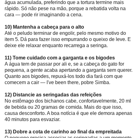
água acumulada, preferindo que a tortura termine mais
rápido. Só não pese na mão, porque a rebatida volta na
cara ― pode rir imaginando a cena.
10) Mantenha a cabeça para o alto
Até o peludo terminar de engolir, pelo mesmo motivo do
item 5. Dá para fazer isso empurrando o queixo de leve. E
deixe ele relaxar enquanto recarrega a seringa.
11) Tome cuidado com a garganta e os bigodes
A água tem de passar por ali e, se a cabeça do gato for
pequena, a gente acaba apertando a garganta sem querer.
Quanto aos bigodes, repuxá-los todo dia fará com que
comecem a cair ― I've been there, pobre Simba.
12) Distancie as seringadas das refeições
No estômago dos bichanos cabe, confortavelmente, 20 ml
de bebida ou 20 gramas de comida. Mais do que isso,
causa desconforto. A boa notícia é que ele demora apenas
40 minutos para esvaziar.
13) Dobre a cota de carinho ao final da empreitada
O pequeno precisa associar as seringadas a um momento