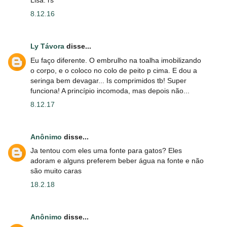
8.12.16
Ly Távora
disse...
Eu faço diferente. O embrulho na toalha imobilizando
o corpo, e o coloco no colo de peito p cima. E dou a
seringa bem devagar... Is comprimidos tb! Super
funciona! A princípio incomoda, mas depois não...
8.12.17
Anônimo
disse...
Ja tentou com eles uma fonte para gatos? Eles
adoram e alguns preferem beber água na fonte e não
são muito caras
18.2.18
Anônimo
disse...