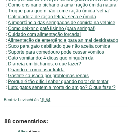
::
Como ensinar o bichano a amar ração úmida natural
::
Truque para quem não come ração úmida 'velha'
::
Calculadora de ração felina, seca e úmida
::
A importância das seringadas de comida na velhice
::
Como deixar o patê lisinho (para seringa!)
::
Cuidado com alimentação forçada!
::
Alimentação de emergência para animal desidratado
::
Suco para gato debilitado que não aceita comida
::
Suporte para comedouro pode cessar vômitos
::
Gato vomitando: 4 dicas que ninguém dá
::
Diarreia em bichanos: o que fazer?
::
Quando e como usar fralda
::
Gastrite causada por problemas renais
::
Porque é tão difícil saber quando parar de tentar
::
Luto: gatos sentem a morte do amigo? O que fazer?
Beatriz Levischi
às
19:54
88 comentários:
Alice
disse...