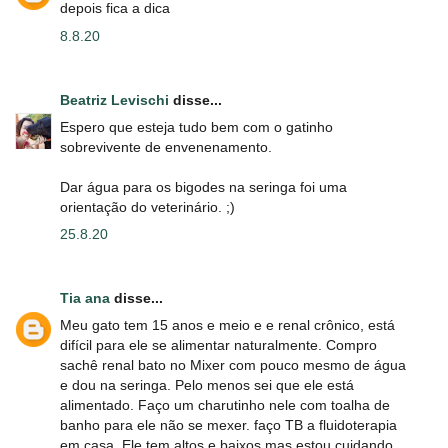
depois fica a dica
8.8.20
Beatriz Levischi
disse...
Espero que esteja tudo bem com o gatinho
sobrevivente de envenenamento.
Dar água para os bigodes na seringa foi uma
orientação do veterinário. ;)
25.8.20
Tia ana
disse...
Meu gato tem 15 anos e meio e e renal crônico, está
difícil para ele se alimentar naturalmente. Compro
sachê renal bato no Mixer com pouco mesmo de água
e dou na seringa. Pelo menos sei que ele está
alimentado. Faço um charutinho nele com toalha de
banho para ele não se mexer. faço TB a fluidoterapia
em casa. Ele tem altos e baixos mas estou cuidando