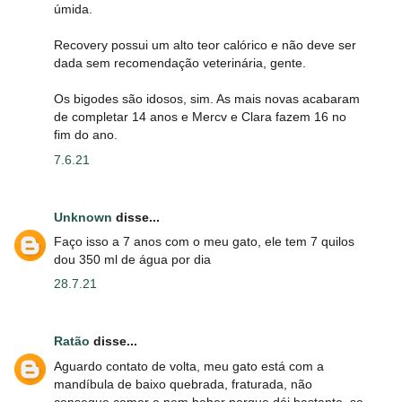
úmida.
Recovery possui um alto teor calórico e não deve ser
dada sem recomendação veterinária, gente.
Os bigodes são idosos, sim. As mais novas acabaram
de completar 14 anos e Mercv e Clara fazem 16 no
fim do ano.
7.6.21
Unknown
disse...
Faço isso a 7 anos com o meu gato, ele tem 7 quilos
dou 350 ml de água por dia
28.7.21
Ratão
disse...
Aguardo contato de volta, meu gato está com a
mandíbula de baixo quebrada, fraturada, não
consegue comer e nem beber porque dói bastante, se