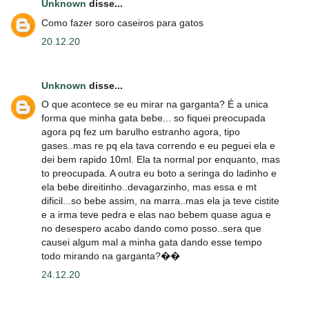
Unknown
disse...
Como fazer soro caseiros para gatos
20.12.20
Unknown
disse...
O que acontece se eu mirar na garganta? É a unica
forma que minha gata bebe... so fiquei preocupada
agora pq fez um barulho estranho agora, tipo
gases..mas re pq ela tava correndo e eu peguei ela e
dei bem rapido 10ml. Ela ta normal por enquanto, mas
to preocupada. A outra eu boto a seringa do ladinho e
ela bebe direitinho..devagarzinho, mas essa e mt
dificil...so bebe assim, na marra..mas ela ja teve cistite
e a irma teve pedra e elas nao bebem quase agua e
no desespero acabo dando como posso..sera que
causei algum mal a minha gata dando esse tempo
todo mirando na garganta?��
24.12.20