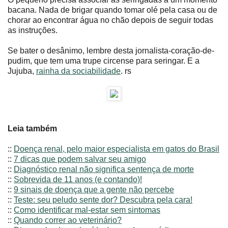
bacana. Nada de brigar quando tomar olé pela casa ou de
chorar ao encontrar água no chão depois de seguir todas
as instruções.
Se bater o desânimo, lembre desta jornalista-coração-de-
pudim, que tem uma trupe circense para seringar. E a
Jujuba,
rainha da sociabilidade
. rs
Leia também
::
Doença renal, pelo maior especialista em gatos do Brasil
::
7 dicas que podem salvar seu amigo
::
Diagnóstico renal não significa sentença de morte
::
Sobrevida de 11 anos (e contando)!
::
9 sinais de doença que a gente não percebe
::
Teste: seu peludo sente dor? Descubra pela cara!
::
Como identificar mal-estar sem sintomas
::
Quando correr ao veterinário?