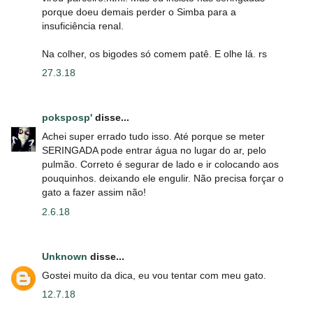
porque doeu demais perder o Simba para a
insuficiência renal.
Na colher, os bigodes só comem patê. E olhe lá. rs
27.3.18
poksposp'
disse...
Achei super errado tudo isso. Até porque se meter
SERINGADA pode entrar água no lugar do ar, pelo
pulmão. Correto é segurar de lado e ir colocando aos
pouquinhos. deixando ele engulir. Não precisa forçar o
gato a fazer assim não!
2.6.18
Unknown
disse...
Gostei muito da dica, eu vou tentar com meu gato.
12.7.18