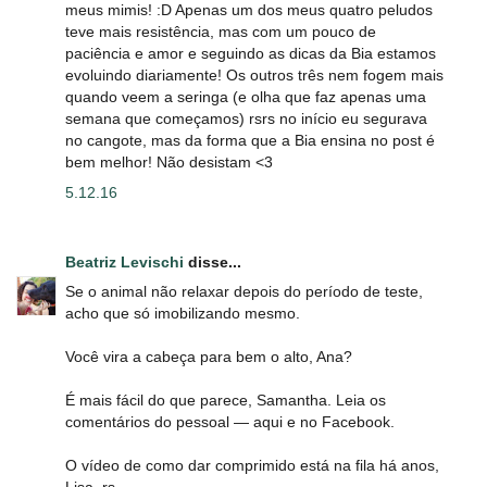
meus mimis! :D Apenas um dos meus quatro peludos
teve mais resistência, mas com um pouco de
paciência e amor e seguindo as dicas da Bia estamos
evoluindo diariamente! Os outros três nem fogem mais
quando veem a seringa (e olha que faz apenas uma
semana que começamos) rsrs no início eu segurava
no cangote, mas da forma que a Bia ensina no post é
bem melhor! Não desistam <3
5.12.16
Beatriz Levischi
disse...
Se o animal não relaxar depois do período de teste,
acho que só imobilizando mesmo.
Você vira a cabeça para bem o alto, Ana?
É mais fácil do que parece, Samantha. Leia os
comentários do pessoal ― aqui e no Facebook.
O vídeo de como dar comprimido está na fila há anos,
Lisa. rs