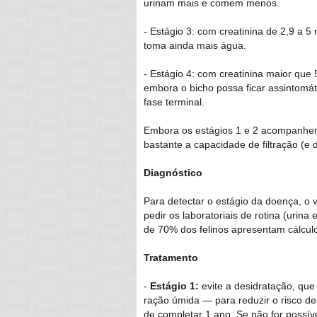
urinam mais e comem menos.
- Estágio 3: com creatinina de 2,9 a 5
toma ainda mais água.
- Estágio 4: com creatinina maior que 
embora o bicho possa ficar assintomát
fase terminal.
Embora os estágios 1 e 2 acompanhem
bastante a capacidade de filtração (e 
Diagnóstico
Para detectar o estágio da doença, o 
pedir os laboratoriais de rotina (uri
de 70% dos felinos apresentam cálculo
Tratamento
-
Estágio 1:
evite a desidratação, que
ração úmida ― para reduzir o risco de
de completar 1 ano. Se não for possív