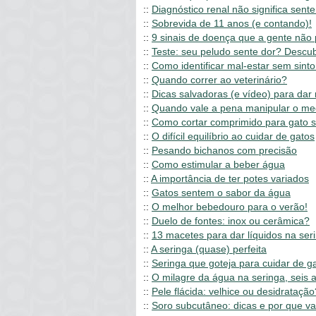
::
Diagnóstico renal não significa sent
::
Sobrevida de 11 anos (e contando)!
::
9 sinais de doença que a gente não
::
Teste: seu peludo sente dor? Descub
::
Como identificar mal-estar sem sint
::
Quando correr ao veterinário?
::
Dicas salvadoras (e vídeo) para dar
::
Quando vale a pena manipular o m
::
Como cortar comprimido para gato 
::
O difícil equilíbrio ao cuidar de gatos
::
Pesando bichanos com precisão
::
Como estimular a beber água
::
A importância de ter potes variados
::
Gatos sentem o sabor da água
::
O melhor bebedouro para o verão!
::
Duelo de fontes: inox ou cerâmica?
::
13 macetes para dar líquidos na ser
::
A seringa (quase) perfeita
::
Seringa que goteja para cuidar de g
::
O milagre da água na seringa, seis 
::
Pele flácida: velhice ou desidratação
::
Soro subcutâneo: dicas e por que va