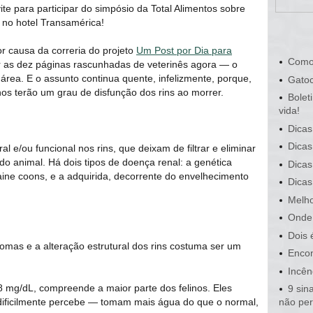
e para participar do simpósio da Total Alimentos sobre
, no hotel Transamérica!
r causa da correria do projeto
Um Post por Dia para
Como
ir as dez páginas rascunhadas de veterinês agora ― o
 área. E o assunto continua quente, infelizmente, porque,
Gatoc
os terão um grau de disfunção dos rins ao morrer.
Bolet
vida!
Dicas
Dicas
l e/ou funcional nos rins, que deixam de filtrar e eliminar
do animal. Há dois tipos de doença renal: a genética
Dicas
ine coons, e a adquirida, decorrente do envelhecimento
Dicas
Melho
Onde 
Dois 
tomas e a alteração estrutural dos rins costuma ser um
Encon
Incên
,8 mg/dL, compreende a maior parte dos felinos. Eles
9 sin
 dificilmente percebe ― tomam mais água do que o normal,
não pe