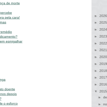
ença de morte
 percebe
►
202
ra pela cara!
omas
►
202
►
202
 remédio
►
202
edicamento?
sem esmigalhar
►
202
►
202
►
202
►
201
►
201
►
201
inga
►
201
ato doente
▼
201
anos depois
►
de
?
le o esforço
►
no