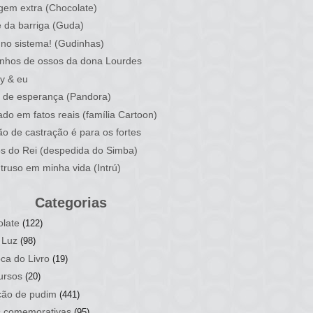
em extra (Chocolate)
 da barriga (Guda)
no sistema! (Gudinhas)
nhos de ossos da dona Lourdes
y & eu
 de esperança (Pandora)
do em fatos reais (família Cartoon)
ão de castração é para os fortes
os do Rei (despedida do Simba)
truso em minha vida (Intrú)
Categorias
late
(122)
 Luz
(98)
ca do Livro
(19)
ursos
(20)
ção de pudim
(441)
s comemorativas
(95)