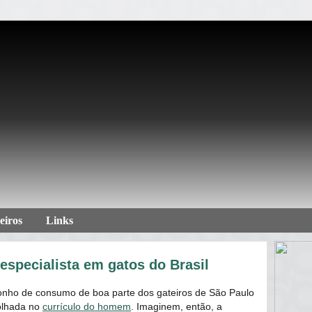
eiros
Links
especialista em gatos do Brasil
onho de consumo de boa parte dos gateiros de São Paulo
olhada no
currículo do homem
. Imaginem, então, a