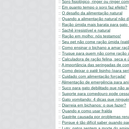
::
Soro fisiológico, ringer ou ringer com
::
Em quanto tempo o soro faz efeito?
::
O desafio da alimentação natural
::
Quando a alimentação natural não d
::
Ração úmida mais barata para gato 
::
Sachê irresistível e natural
::
Ração em molho: nós testamos!
::
Seu pet não come ração úmida (patê,
::
Como ensinar o bichano a amar raçã
::
Truque para quem não come ração ú
::
Calculadora de ração felina, seca e
::
A importância das seringadas de com
::
Como deixar o patê lisinho (para ser
::
Cuidado com alimentação forçada!
::
Alimentação de emergência para ani
::
Suco para gato debilitado que não a
::
Suporte para comedouro pode cessa
::
Gato vomitando: 4 dicas que ningu
::
Diarreia em bichanos: o que fazer?
::
Quando e como usar fralda
::
Gastrite causada por problemas ren
::
Porque é tão difícil saber quando pa
::
Luto: gatos sentem a morte do amig