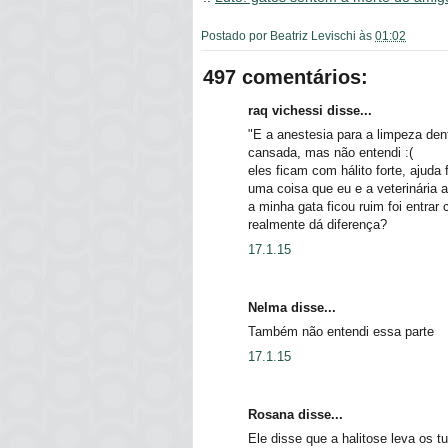
Postado por
Beatriz Levischi
às
01:02
497 comentários:
raq vichessi disse...
"E a anestesia para a limpeza dent
cansada, mas não entendi :(
eles ficam com hálito forte, ajuda 
uma coisa que eu e a veterinária 
a minha gata ficou ruim foi entrar
realmente dá diferença?
17.1.15
Nelma disse...
Também não entendi essa parte
17.1.15
Rosana disse...
Ele disse que a halitose leva os 