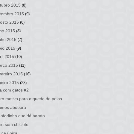
tubro 2015
(8)
tembro 2015
(9)
osto 2015
(8)
lho 2015
(8)
nho 2015
(7)
io 2015
(9)
ril 2015
(10)
rço 2015
(11)
vereiro 2015
(16)
neiro 2015
(23)
a com gatos #2
ro motivo para a queda de pelos
ramos abóbora
ofadinha que dá barato
ie sem chiclete
ica única