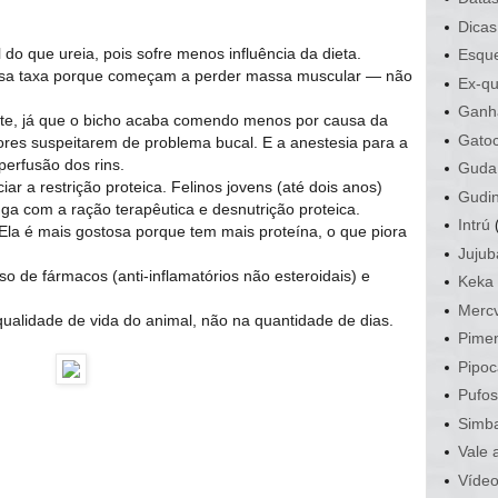
Dicas
 do que ureia, pois sofre menos influência da dieta.
Esque
ssa taxa porque começam a perder massa muscular ― não
Ex-qu
Ganh
rite, já que o bicho acaba comendo menos por causa da
Gato
tores suspeitarem de problema bucal. E a anestesia para a
perfusão dos rins.
Guda
ar a restrição proteica. Felinos jovens (até dois anos)
Gudi
ga com a ração terapêutica e desnutrição proteica.
Intrú
 Ela é mais gostosa porque tem mais proteína, o que piora
Jujub
o de fármacos (anti-inflamatórios não esteroidais) e
Keka
Mercv
ualidade de vida do animal, não na quantidade de dias.
Pime
Pipoc
Pufo
Simb
Vale 
Víde