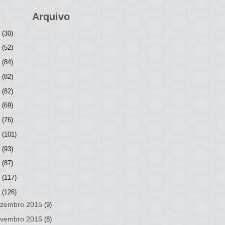
Arquivo
6
(30)
5
(52)
4
(84)
3
(82)
2
(82)
1
(69)
0
(76)
9
(101)
8
(93)
7
(87)
6
(117)
5
(126)
zembro 2015
(9)
vembro 2015
(8)