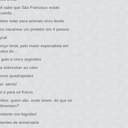
ê sabe que São Francisco existe
quando...
tetor solar para animais virou lenda
o sacanear um protetor em 4 passos
ycat
nça renal, pelo maior especialista em
atos do ...
gato e cinco segredos
a sobreviver ao calor
tores quadrúpedes
as: alerta!
o é para os fracos
itos: quem são, onde vivem, do que se
alimentam?
ratante nos bigodes!
sentes de aniversário