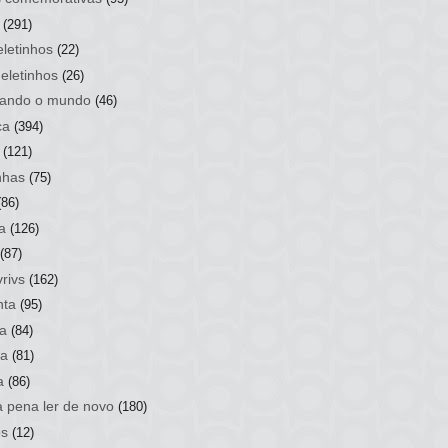
(291)
letinhos
(22)
eletinhos
(26)
ando o mundo
(46)
ca
(394)
(121)
nhas
(75)
(86)
a
(126)
(87)
rivs
(162)
nta
(95)
a
(84)
sa
(81)
a
(86)
a pena ler de novo
(180)
os
(12)