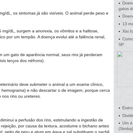
Doenç
gatos d
 mg/dL, os sintomas já são visíveis. O animal perde peso e
Doenç
13 ma
5 mg/dL, surgem a anorexia, os vômitos e a halitose,
Xixi 
ico por um tempão. A doença evolui até a falência renal,
Como 
SP
 um gato de aparência normal, seus rins já perderam
dois terços dos néfrons).
veterinário deve submeter o animal a um exame clínico,
na e hemograma) e não descartar o de imagem, porque cerca
 nos rins ou ureteres.
Exérc
Dividi
 diminui a perfusão dos rins, estimulando a ingestão de
Um é 
 rejeição, por causa da textura, acostume o bichano antes
(Simba
el, peito de peru e atum em água e sal substituem o sachê.