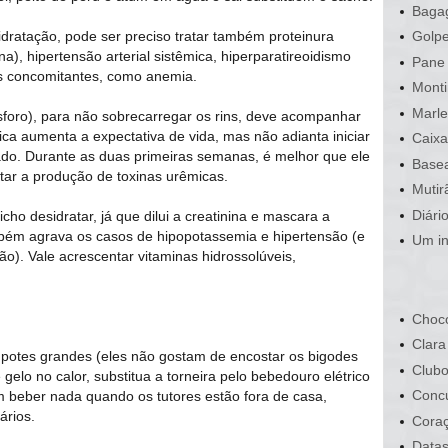
Bagag
idratação, pode ser preciso tratar também proteinura
Golpe
a), hipertensão arterial sistêmica, hiperparatireoidismo
Pane 
s concomitantes, como anemia.
Monti
Marle
ósforo), para não sobrecarregar os rins, deve acompanhar
ica aumenta a expectativa de vida, mas não adianta iniciar
Caixa
ado. Durante as duas primeiras semanas, é melhor que ele
Basea
ar a produção de toxinas urêmicas.
Mutir
Diári
icho desidratar, já que dilui a creatinina e mascara a
ém agrava os casos de hipopotassemia e hipertensão (e
Um in
o). Vale acrescentar vitaminas hidrossolúveis,
Choco
Clara
 potes grandes (eles não gostam de encostar os bigodes
Clubo
elo no calor, substitua a torneira pelo bebedouro elétrico
Conc
m beber nada quando os tutores estão fora de casa,
ários.
Cora
Data