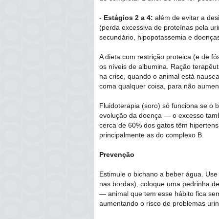
-
Estágios 2 a 4:
além de evitar a des
(perda excessiva de proteínas pela urin
secundário, hipopotassemia e doença
A dieta com restrição proteica (e de f
os níveis de albumina. Ração terapêut
na crise, quando o animal está nause
coma qualquer coisa, para não aument
Fluidoterapia (soro) só funciona se o b
evolução da doença ― o excesso tamb
cerca de 60% dos gatos têm hipertensã
principalmente as do complexo B.
Prevenção
Estimule o bichano a beber água. Use
nas bordas), coloque uma pedrinha de g
― animal que tem esse hábito fica se
aumentando o risco de problemas urin