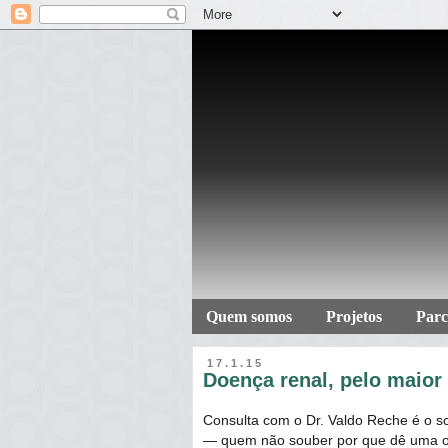
Quem somos
Projetos
Parc
17.1.15
Doença renal, pelo maior 
Consulta com o Dr. Valdo Reche é o s
― quem não souber por que dê uma 