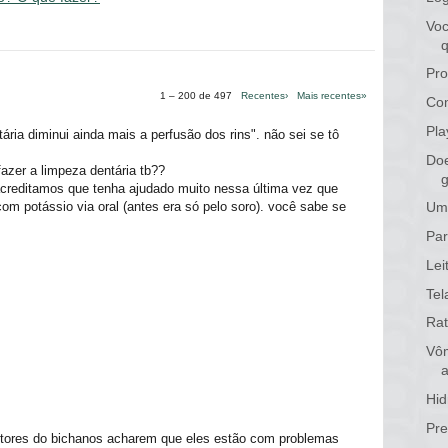
Voc
Pro
1 – 200 de 497
Recentes›
Mais recentes»
Com
Pla
ária diminui ainda mais a perfusão dos rins". não sei se tô
Doe
fazer a limpeza dentária tb??
g
acreditamos que tenha ajudado muito nessa última vez que
 com potássio via oral (antes era só pelo soro). você sabe se
Um 
Par
Lei
Tel
Rat
Vôm
Hid
Pre
tutores do bichanos acharem que eles estão com problemas