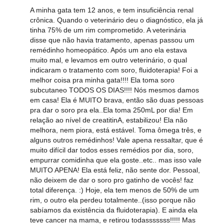
A minha gata tem 12 anos, e tem insuficiência renal
crônica. Quando o veterinário deu o diagnóstico, ela já
tinha 75% de um rim comprometido. A veterinária
disse que não havia tratamento, apenas passou um
remédinho homeopático. Após um ano ela estava
muito mal, e levamos em outro veterinário, o qual
indicaram o tratamento com soro, fluidoterapia! Foi a
melhor coisa pra minha gata!!!! Ela toma soro
subcutaneo TODOS OS DIAS!!!! Nós mesmos damos
em casa! Ela é MUITO brava, então são duas pessoas
pra dar o soro pra ela..Ela toma 250mL por dia! Em
relação ao nível de creatitinA, estabilizou! Ela não
melhora, nem piora, está estável. Toma ômega três, e
alguns outros remédinhos! Vale apena ressaltar, que é
muito difícil dar todos esses remédios por dia, soro,
empurrar comidinha que ela goste..etc.. mas isso vale
MUITO APENA! Ela está feliz, não sente dor. Pessoal,
não deixem de dar o soro pro gatinho de vocês! faz
total diferença. :) Hoje, ela tem menos de 50% de um
rim, o outro ela perdeu totalmente..(isso porque não
sabíamos da existência da fluidoterapia). E ainda ela
teve cancer na mama, e retirou todasssssss!!!!! Mas