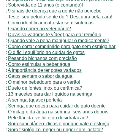
::
Sobrevida de 11 anos (e contando)!
::
9 sinais de doença que a gente não percebe
::
Teste: seu peludo sente dor? Descubra pela cara!
::
Como identificar mal-estar sem sintomas
::
Quando correr ao veterinário?
::
Dicas salvadoras (e vídeo) para dar remédio
::
Quando vale a pena manipular o medicamento?
::
Como cortar comprimido para gato sem esmigalhar
::
O difícil equilíbrio ao cuidar de gatos
::
Pesando bichanos com precisão
::
Como estimular a beber água
::
A importância de ter potes variados
::
Gatos sentem o sabor da água
::
O melhor bebedouro para o verão!
::
Duelo de fontes: inox ou cerâmica?
::
13 macetes para dar líquidos na seringa
::
A seringa (quase) perfeita
::
Seringa que goteja para cuidar de gato doente
::
O milagre da água na seringa, seis anos depois
::
Pele flácida: velhice ou desidratação?
::
Soro subcutâneo: dicas e por que vale o esforço
::
Soro fisiológico, ringer ou ringer com lactato?