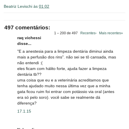
Beatriz Levischi
às
01:02
497 comentários:
1 – 200 de 497
Recentes›
Mais recentes»
raq vichessi
disse...
"E a anestesia para a limpeza dentária diminui ainda
mais a perfusão dos rins". não sei se tô cansada, mas
não entendi :(
eles ficam com hálito forte, ajuda fazer a limpeza
dentária tb??
uma coisa que eu e a veterinária acreditamos que
tenha ajudado muito nessa última vez que a minha
gata ficou ruim foi entrar com potássio via oral (antes
era só pelo soro). você sabe se realmente dá
diferença?
17.1.15