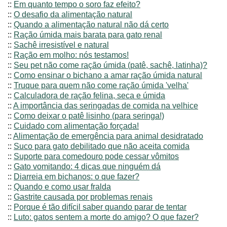
::
Em quanto tempo o soro faz efeito?
::
O desafio da alimentação natural
::
Quando a alimentação natural não dá certo
::
Ração úmida mais barata para gato renal
::
Sachê irresistível e natural
::
Ração em molho: nós testamos!
::
Seu pet não come ração úmida (patê, sachê, latinha)?
::
Como ensinar o bichano a amar ração úmida natural
::
Truque para quem não come ração úmida 'velha'
::
Calculadora de ração felina, seca e úmida
::
A importância das seringadas de comida na velhice
::
Como deixar o patê lisinho (para seringa!)
::
Cuidado com alimentação forçada!
::
Alimentação de emergência para animal desidratado
::
Suco para gato debilitado que não aceita comida
::
Suporte para comedouro pode cessar vômitos
::
Gato vomitando: 4 dicas que ninguém dá
::
Diarreia em bichanos: o que fazer?
::
Quando e como usar fralda
::
Gastrite causada por problemas renais
::
Porque é tão difícil saber quando parar de tentar
::
Luto: gatos sentem a morte do amigo? O que fazer?