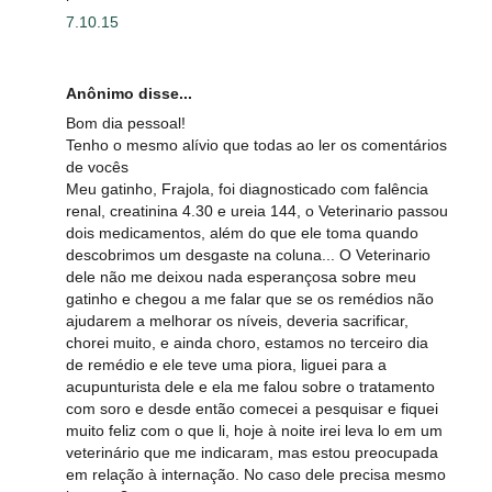
7.10.15
Anônimo disse...
Bom dia pessoal!
Tenho o mesmo alívio que todas ao ler os comentários
de vocês
Meu gatinho, Frajola, foi diagnosticado com falência
renal, creatinina 4.30 e ureia 144, o Veterinario passou
dois medicamentos, além do que ele toma quando
descobrimos um desgaste na coluna... O Veterinario
dele não me deixou nada esperançosa sobre meu
gatinho e chegou a me falar que se os remédios não
ajudarem a melhorar os níveis, deveria sacrificar,
chorei muito, e ainda choro, estamos no terceiro dia
de remédio e ele teve uma piora, liguei para a
acupunturista dele e ela me falou sobre o tratamento
com soro e desde então comecei a pesquisar e fiquei
muito feliz com o que li, hoje à noite irei leva lo em um
veterinário que me indicaram, mas estou preocupada
em relação à internação. No caso dele precisa mesmo