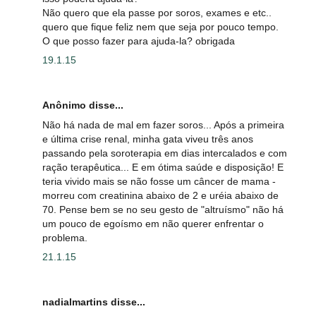
Não quero que ela passe por soros, exames e etc..
quero que fique feliz nem que seja por pouco tempo.
O que posso fazer para ajuda-la? obrigada
19.1.15
Anônimo disse...
Não há nada de mal em fazer soros... Após a primeira
e última crise renal, minha gata viveu três anos
passando pela soroterapia em dias intercalados e com
ração terapêutica... E em ótima saúde e disposição! E
teria vivido mais se não fosse um câncer de mama -
morreu com creatinina abaixo de 2 e uréia abaixo de
70. Pense bem se no seu gesto de "altruísmo" não há
um pouco de egoísmo em não querer enfrentar o
problema.
21.1.15
nadialmartins disse...