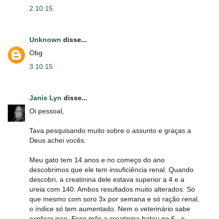
2.10.15
Unknown
disse...
Obg
3.10.15
Janis Lyn
disse...
Oi pessoal,
Tava pesquisando muito sobre o assunto e graças a
Deus achei vocês.
Meu gato tem 14 anos e no começo do ano
descobrimos que ele tem insuficiência renal. Quando
descobri, a creatinina dele estava superior a 4 e a
ureia com 140. Ambos resultados muito alterados. Só
que mesmo com soro 3x por semana e só ração renal,
o índice só tem aumentado. Nem o veterinário sabe
explicar isso. Esse mês a creatinina bateu no 6...e