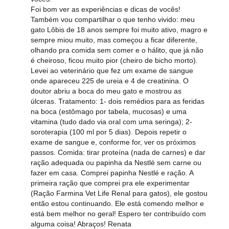
Foi bom ver as experiências e dicas de vocês!
Também vou compartilhar o que tenho vivido: meu
gato Lôbis de 18 anos sempre foi muito ativo, magro e
sempre miou muito, mas começou a ficar diferente,
olhando pra comida sem comer e o hálito, que já não
é cheiroso, ficou muito pior (cheiro de bicho morto).
Levei ao veterinário que fez um exame de sangue
onde apareceu 225 de ureia e 4 de creatinina. O
doutor abriu a boca do meu gato e mostrou as
úlceras. Tratamento: 1- dois remédios para as feridas
na boca (estômago por tabela, mucosas) e uma
vitamina (tudo dado via oral com uma seringa); 2-
soroterapia (100 ml por 5 dias). Depois repetir o
exame de sangue e, conforme for, ver os próximos
passos. Comida: tirar proteína (nada de carnes) e dar
ração adequada ou papinha da Nestlé sem carne ou
fazer em casa. Comprei papinha Nestlé e ração. A
primeira ração que comprei pra ele experimentar
(Ração Farmina Vet Life Renal para gatos), ele gostou
então estou continuando. Ele está comendo melhor e
está bem melhor no geral! Espero ter contribuído com
alguma coisa! Abraços! Renata