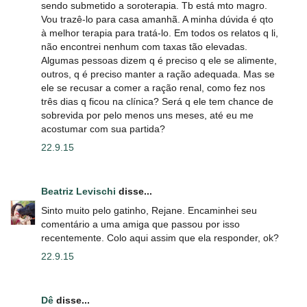
sendo submetido a soroterapia. Tb está mto magro.
Vou trazê-lo para casa amanhã. A minha dúvida é qto
à melhor terapia para tratá-lo. Em todos os relatos q li,
não encontrei nenhum com taxas tão elevadas.
Algumas pessoas dizem q é preciso q ele se alimente,
outros, q é preciso manter a ração adequada. Mas se
ele se recusar a comer a ração renal, como fez nos
três dias q ficou na clínica? Será q ele tem chance de
sobrevida por pelo menos uns meses, até eu me
acostumar com sua partida?
22.9.15
Beatriz Levischi
disse...
Sinto muito pelo gatinho, Rejane. Encaminhei seu
comentário a uma amiga que passou por isso
recentemente. Colo aqui assim que ela responder, ok?
22.9.15
Dê
disse...