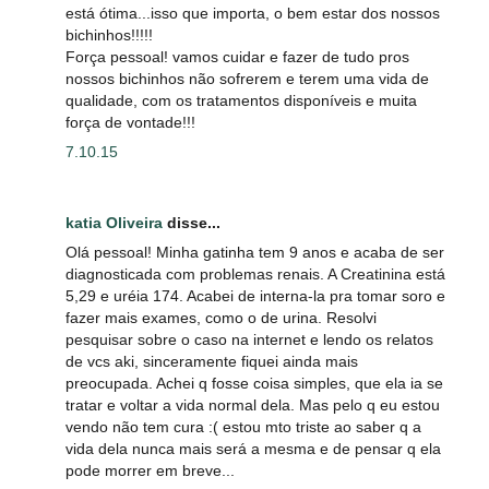
está ótima...isso que importa, o bem estar dos nossos
bichinhos!!!!!
Força pessoal! vamos cuidar e fazer de tudo pros
nossos bichinhos não sofrerem e terem uma vida de
qualidade, com os tratamentos disponíveis e muita
força de vontade!!!
7.10.15
katia Oliveira
disse...
Olá pessoal! Minha gatinha tem 9 anos e acaba de ser
diagnosticada com problemas renais. A Creatinina está
5,29 e uréia 174. Acabei de interna-la pra tomar soro e
fazer mais exames, como o de urina. Resolvi
pesquisar sobre o caso na internet e lendo os relatos
de vcs aki, sinceramente fiquei ainda mais
preocupada. Achei q fosse coisa simples, que ela ia se
tratar e voltar a vida normal dela. Mas pelo q eu estou
vendo não tem cura :( estou mto triste ao saber q a
vida dela nunca mais será a mesma e de pensar q ela
pode morrer em breve...