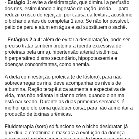
-
Estágio 1:
evite a desidratação, que diminui a perfusão
dos rins, estimulando a ingestão de ração úmida ― para
reduzir o risco de rejeição, por causa da textura, acostume
o bichano antes de completar 1 ano. Se não for possível,
peito de peru e atum em água e sal substituem o sachê.
-
Estágios 2 a 4:
além de evitar a desidratação, pode ser
preciso tratar também proteinura (perda excessiva de
proteínas pela urina), hipertensão arterial sistêmica,
hiperparatireoidismo secundário, hipopotassemia e
doenças concomitantes, como anemia.
A dieta com restrição proteica (e de fósforo), para não
sobrecarregar os rins, deve acompanhar os níveis de
albumina. Ração terapêutica aumenta a expectativa de
vida, mas não adianta iniciar na crise, quando o animal
está nauseado. Durante as duas primeiras semanas, é
melhor que ele coma qualquer coisa, para não aumentar a
produção de toxinas urêmicas.
Fluidoterapia (soro) só funciona se o bicho desidratar, já
que dilui a creatinina e mascara a evolução da doença ―
o excesso também agrava os casos de hipopotassemia e