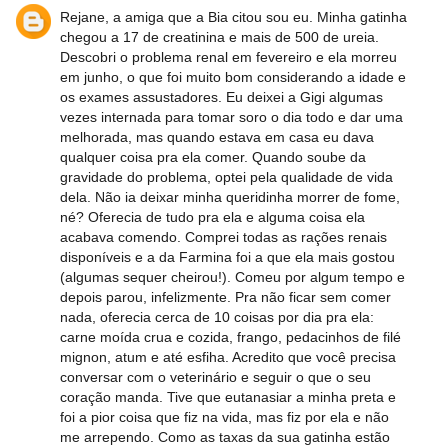
Rejane, a amiga que a Bia citou sou eu. Minha gatinha
chegou a 17 de creatinina e mais de 500 de ureia.
Descobri o problema renal em fevereiro e ela morreu
em junho, o que foi muito bom considerando a idade e
os exames assustadores. Eu deixei a Gigi algumas
vezes internada para tomar soro o dia todo e dar uma
melhorada, mas quando estava em casa eu dava
qualquer coisa pra ela comer. Quando soube da
gravidade do problema, optei pela qualidade de vida
dela. Não ia deixar minha queridinha morrer de fome,
né? Oferecia de tudo pra ela e alguma coisa ela
acabava comendo. Comprei todas as rações renais
disponíveis e a da Farmina foi a que ela mais gostou
(algumas sequer cheirou!). Comeu por algum tempo e
depois parou, infelizmente. Pra não ficar sem comer
nada, oferecia cerca de 10 coisas por dia pra ela:
carne moída crua e cozida, frango, pedacinhos de filé
mignon, atum e até esfiha. Acredito que você precisa
conversar com o veterinário e seguir o que o seu
coração manda. Tive que eutanasiar a minha preta e
foi a pior coisa que fiz na vida, mas fiz por ela e não
me arrependo. Como as taxas da sua gatinha estão