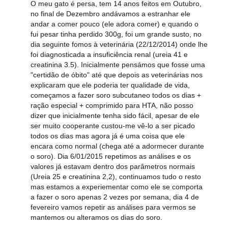
O meu gato é persa, tem 14 anos feitos em Outubro,
no final de Dezembro andávamos a estranhar ele
andar a comer pouco (ele adora comer) e quando o
fui pesar tinha perdido 300g, foi um grande susto, no
dia seguinte fomos à veterinária (22/12/2014) onde lhe
foi diagnosticada a insuficiência renal (ureia 41 e
creatinina 3.5). Inicialmente pensámos que fosse uma
"certidão de óbito" até que depois as veterinárias nos
explicaram que ele poderia ter qualidade de vida,
começamos a fazer soro subcutaneo todos os dias +
ração especial + comprimido para HTA, não posso
dizer que inicialmente tenha sido fácil, apesar de ele
ser muito cooperante custou-me vê-lo a ser picado
todos os dias mas agora já é uma coisa que ele
encara como normal (chega até a adormecer durante
o soro). Dia 6/01/2015 repetimos as análises e os
valores já estavam dentro dos parâmetros normais
(Ureia 25 e creatinina 2,2), continuamos tudo o resto
mas estamos a experiementar como ele se comporta
a fazer o soro apenas 2 vezes por semana, dia 4 de
fevereiro vamos repetir as análises para vermos se
mantemos ou alteramos os dias do soro.