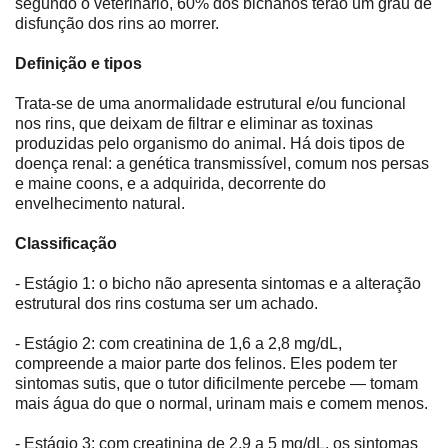
segundo o veterinário, 60% dos bichanos terão um grau de
disfunção dos rins ao morrer.
Definição e tipos
Trata-se de uma anormalidade estrutural e/ou funcional
nos rins, que deixam de filtrar e eliminar as toxinas
produzidas pelo organismo do animal. Há dois tipos de
doença renal: a genética transmissível, comum nos persas
e maine coons, e a adquirida, decorrente do
envelhecimento natural.
Classificação
- Estágio 1: o bicho não apresenta sintomas e a alteração
estrutural dos rins costuma ser um achado.
- Estágio 2: com creatinina de 1,6 a 2,8 mg/dL,
compreende a maior parte dos felinos. Eles podem ter
sintomas sutis, que o tutor dificilmente percebe ― tomam
mais água do que o normal, urinam mais e comem menos.
- Estágio 3: com creatinina de 2,9 a 5 mg/dL, os sintomas