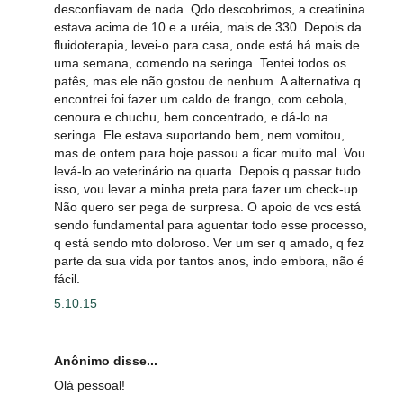
desconfiavam de nada. Qdo descobrimos, a creatinina
estava acima de 10 e a uréia, mais de 330. Depois da
fluidoterapia, levei-o para casa, onde está há mais de
uma semana, comendo na seringa. Tentei todos os
patês, mas ele não gostou de nenhum. A alternativa q
encontrei foi fazer um caldo de frango, com cebola,
cenoura e chuchu, bem concentrado, e dá-lo na
seringa. Ele estava suportando bem, nem vomitou,
mas de ontem para hoje passou a ficar muito mal. Vou
levá-lo ao veterinário na quarta. Depois q passar tudo
isso, vou levar a minha preta para fazer um check-up.
Não quero ser pega de surpresa. O apoio de vcs está
sendo fundamental para aguentar todo esse processo,
q está sendo mto doloroso. Ver um ser q amado, q fez
parte da sua vida por tantos anos, indo embora, não é
fácil.
5.10.15
Anônimo disse...
Olá pessoal!