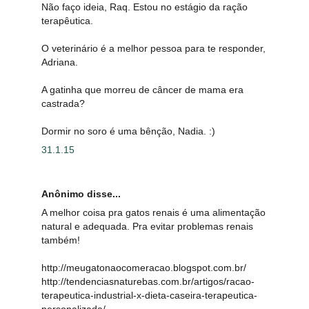
Não faço ideia, Raq. Estou no estágio da ração
terapêutica.
O veterinário é a melhor pessoa para te responder,
Adriana.
A gatinha que morreu de câncer de mama era
castrada?
Dormir no soro é uma bênção, Nadia. :)
31.1.15
Anônimo disse...
A melhor coisa pra gatos renais é uma alimentação
natural e adequada. Pra evitar problemas renais
também!
http://meugatonaocomeracao.blogspot.com.br/
http://tendenciasnaturebas.com.br/artigos/racao-
terapeutica-industrial-x-dieta-caseira-terapeutica-