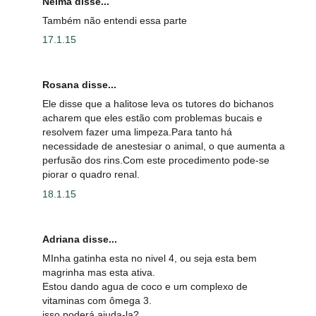
Nelma disse...
Também não entendi essa parte
17.1.15
Rosana disse...
Ele disse que a halitose leva os tutores do bichanos
acharem que eles estão com problemas bucais e
resolvem fazer uma limpeza.Para tanto há
necessidade de anestesiar o animal, o que aumenta a
perfusão dos rins.Com este procedimento pode-se
piorar o quadro renal.
18.1.15
Adriana disse...
MInha gatinha esta no nivel 4, ou seja esta bem
magrinha mas esta ativa.
Estou dando agua de coco e um complexo de
vitaminas com ômega 3.
isso poderá ajuda-la?