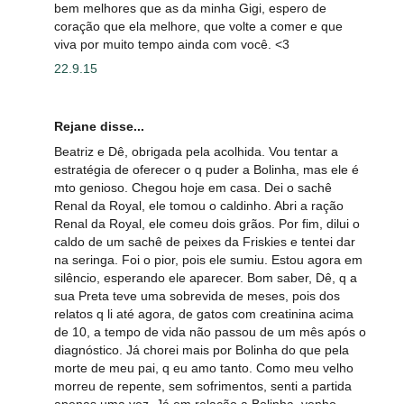
bem melhores que as da minha Gigi, espero de
coração que ela melhore, que volte a comer e que
viva por muito tempo ainda com você. <3
22.9.15
Rejane disse...
Beatriz e Dê, obrigada pela acolhida. Vou tentar a
estratégia de oferecer o q puder a Bolinha, mas ele é
mto genioso. Chegou hoje em casa. Dei o sachê
Renal da Royal, ele tomou o caldinho. Abri a ração
Renal da Royal, ele comeu dois grãos. Por fim, dilui o
caldo de um sachê de peixes da Friskies e tentei dar
na seringa. Foi o pior, pois ele sumiu. Estou agora em
silêncio, esperando ele aparecer. Bom saber, Dê, q a
sua Preta teve uma sobrevida de meses, pois dos
relatos q li até agora, de gatos com creatinina acima
de 10, a tempo de vida não passou de um mês após o
diagnóstico. Já chorei mais por Bolinha do que pela
morte de meu pai, q eu amo tanto. Como meu velho
morreu de repente, sem sofrimentos, senti a partida
apenas uma vez. Já em relação a Bolinha, venho