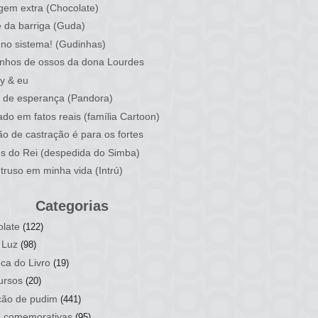
em extra (Chocolate)
 da barriga (Guda)
no sistema! (Gudinhas)
nhos de ossos da dona Lourdes
y & eu
 de esperança (Pandora)
do em fatos reais (família Cartoon)
ão de castração é para os fortes
os do Rei (despedida do Simba)
truso em minha vida (Intrú)
Categorias
late
(122)
 Luz
(98)
ca do Livro
(19)
ursos
(20)
ção de pudim
(441)
s comemorativas
(95)