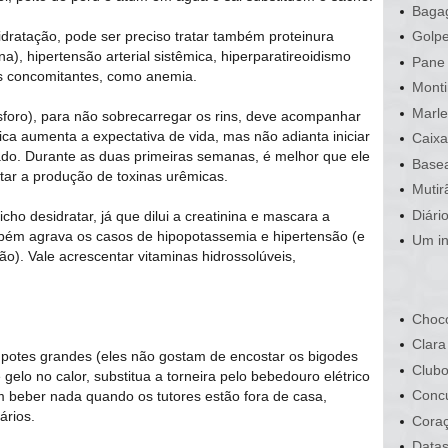
Bagag
idratação, pode ser preciso tratar também proteinura
Golpe
a), hipertensão arterial sistêmica, hiperparatireoidismo
Pane 
s concomitantes, como anemia.
Monti
Marle
ósforo), para não sobrecarregar os rins, deve acompanhar
ica aumenta a expectativa de vida, mas não adianta iniciar
Caixa
ado. Durante as duas primeiras semanas, é melhor que ele
Basea
ar a produção de toxinas urêmicas.
Mutir
Diári
icho desidratar, já que dilui a creatinina e mascara a
ém agrava os casos de hipopotassemia e hipertensão (e
Um in
o). Vale acrescentar vitaminas hidrossolúveis,
Choco
Clara
 potes grandes (eles não gostam de encostar os bigodes
Clubo
elo no calor, substitua a torneira pelo bebedouro elétrico
Conc
m beber nada quando os tutores estão fora de casa,
ários.
Cora
Data