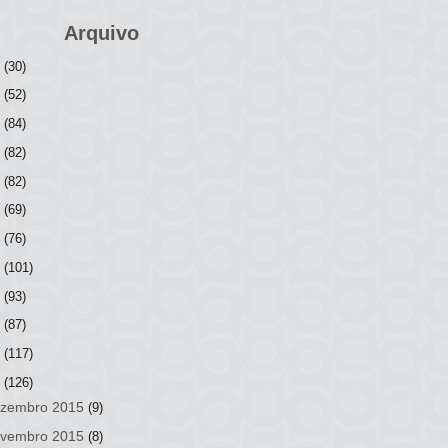
Arquivo
6
(30)
5
(52)
4
(84)
3
(82)
2
(82)
1
(69)
0
(76)
9
(101)
8
(93)
7
(87)
6
(117)
5
(126)
zembro 2015
(9)
vembro 2015
(8)