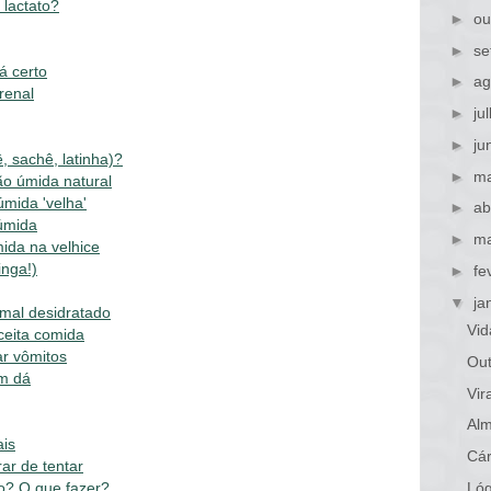
 lactato?
►
ou
►
se
á certo
►
ag
renal
►
ju
►
ju
 sachê, latinha)?
►
ma
o úmida natural
mida 'velha'
►
ab
 úmida
►
ma
ida na velhice
inga!)
►
fe
▼
ja
mal desidratado
Vid
ceita comida
r vômitos
Out
ém dá
Vi
Alm
ais
Cár
rar de tentar
o? O que fazer?
Lóg