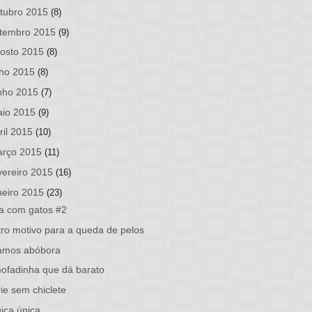
tubro 2015
(8)
tembro 2015
(9)
osto 2015
(8)
lho 2015
(8)
nho 2015
(7)
io 2015
(9)
ril 2015
(10)
rço 2015
(11)
vereiro 2015
(16)
neiro 2015
(23)
a com gatos #2
ro motivo para a queda de pelos
ramos abóbora
ofadinha que dá barato
ie sem chiclete
ica única