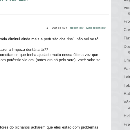
Voc
Pro
1 – 200 de 497
Recentes›
Mais recentes»
Com
Pla
ária diminui ainda mais a perfusão dos rins". não sei se tô
Doe
fazer a limpeza dentária tb??
g
acreditamos que tenha ajudado muito nessa última vez que
 com potássio via oral (antes era só pelo soro). você sabe se
Um 
Par
Lei
Tel
Rat
Vôm
Hid
Pre
tutores do bichanos acharem que eles estão com problemas