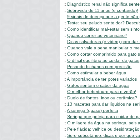
::
Diagnóstico renal não significa sent
::
Sobrevida de 11 anos (e contando)!
::
9 sinais de doença que a gente não
::
Teste: seu peludo sente dor? Descub
::
Como identificar mal-estar sem sint
::
Quando correr ao veterinário?
::
Dicas salvadoras (e vídeo) para dar
::
Quando vale a pena manipular o m
::
Como cortar comprimido para gato 
::
O difícil equilíbrio ao cuidar de gatos
::
Pesando bichanos com precisão
::
Como estimular a beber água
::
A importância de ter potes variados
::
Gatos sentem o sabor da água
::
O melhor bebedouro para o verão!
::
Duelo de fontes: inox ou cerâmica?
::
13 macetes para dar líquidos na ser
::
A seringa (quase) perfeita
::
Seringa que goteja para cuidar de g
::
O milagre da água na seringa, seis 
::
Pele flácida: velhice ou desidratação
::
Soro subcutâneo: dicas e por que va