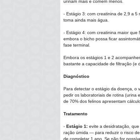
urinam mais e comem menos.
- Estágio 3: com creatinina de 2,9 a 5
toma ainda mais água.
- Estágio 4: com creatinina maior que 
embora o bicho possa ficar assintomát
fase terminal.
Embora os estágios 1 e 2 acompanhem
bastante a capacidade de filtração (e 
Diagnóstico
Para detectar o estágio da doença, o 
pedir os laboratoriais de rotina (uri
de 70% dos felinos apresentam cálculo
Tratamento
-
Estágio 1:
evite a desidratação, que
ração úmida ― para reduzir o risco de
de completar 1 ano. Se não for possív