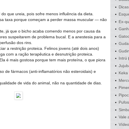
Dicas
 do que ureia, pois sofre menos influência da dieta.
Esque
ssa taxa porque começam a perder massa muscular ― não
Ex-qu
Ganh
rite, já que o bicho acaba comendo menos por causa da
Gato
tores suspeitarem de problema bucal. E a anestesia para a
perfusão dos rins.
Guda
ar a restrição proteica. Felinos jovens (até dois anos)
Gudi
ga com a ração terapêutica e desnutrição proteica.
Intrú
 Ela é mais gostosa porque tem mais proteína, o que piora
Jujub
o de fármacos (anti-inflamatórios não esteroidais) e
Keka
Mercv
ualidade de vida do animal, não na quantidade de dias.
Pime
Pipoc
Pufo
Simb
Vale 
Víde