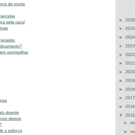
ença de morte
 percebe
►
202
ra pela cara!
omas
►
202
►
202
 remédio
►
202
edicamento?
sem esmigalhar
►
202
►
202
►
202
►
201
►
201
►
201
inga
►
201
ato doente
▼
201
anos depois
►
de
?
le o esforço
►
no