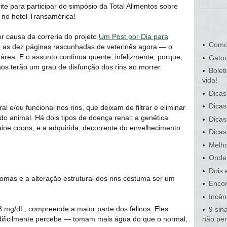
e para participar do simpósio da Total Alimentos sobre
, no hotel Transamérica!
r causa da correria do projeto
Um Post por Dia para
Como
ir as dez páginas rascunhadas de veterinês agora ― o
 área. E o assunto continua quente, infelizmente, porque,
Gatoc
os terão um grau de disfunção dos rins ao morrer.
Bolet
vida!
Dicas
Dicas
l e/ou funcional nos rins, que deixam de filtrar e eliminar
do animal. Há dois tipos de doença renal: a genética
Dicas
ine coons, e a adquirida, decorrente do envelhecimento
Dicas
Melho
Onde 
Dois 
tomas e a alteração estrutural dos rins costuma ser um
Encon
Incên
,8 mg/dL, compreende a maior parte dos felinos. Eles
9 sin
 dificilmente percebe ― tomam mais água do que o normal,
não pe