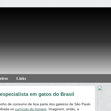
eiros
Links
especialista em gatos do Brasil
onho de consumo de boa parte dos gateiros de São Paulo
olhada no
currículo do homem
. Imaginem, então, a