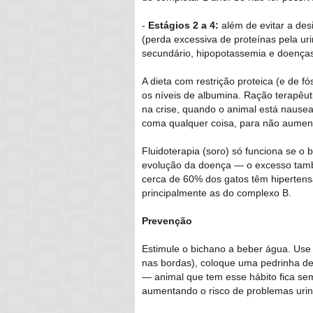
-
Estágios 2 a 4:
além de evitar a des
(perda excessiva de proteínas pela urin
secundário, hipopotassemia e doença
A dieta com restrição proteica (e de f
os níveis de albumina. Ração terapêut
na crise, quando o animal está nause
coma qualquer coisa, para não aument
Fluidoterapia (soro) só funciona se o b
evolução da doença ― o excesso tamb
cerca de 60% dos gatos têm hipertensã
principalmente as do complexo B.
Prevenção
Estimule o bichano a beber água. Use
nas bordas), coloque uma pedrinha de g
― animal que tem esse hábito fica se
aumentando o risco de problemas urin