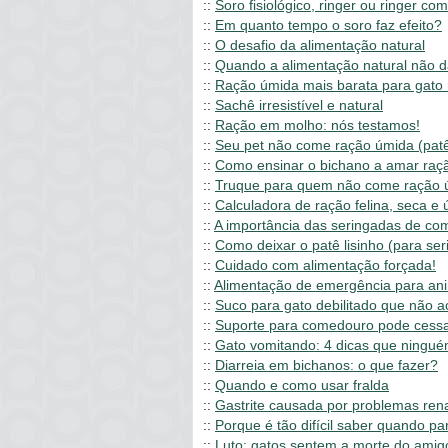
::
Soro fisiológico, ringer ou ringer com
::
Em quanto tempo o soro faz efeito?
::
O desafio da alimentação natural
::
Quando a alimentação natural não d
::
Ração úmida mais barata para gato 
::
Sachê irresistível e natural
::
Ração em molho: nós testamos!
::
Seu pet não come ração úmida (patê,
::
Como ensinar o bichano a amar raçã
::
Truque para quem não come ração ú
::
Calculadora de ração felina, seca e
::
A importância das seringadas de com
::
Como deixar o patê lisinho (para ser
::
Cuidado com alimentação forçada!
::
Alimentação de emergência para ani
::
Suco para gato debilitado que não a
::
Suporte para comedouro pode cessa
::
Gato vomitando: 4 dicas que ningu
::
Diarreia em bichanos: o que fazer?
::
Quando e como usar fralda
::
Gastrite causada por problemas ren
::
Porque é tão difícil saber quando pa
::
Luto: gatos sentem a morte do amig