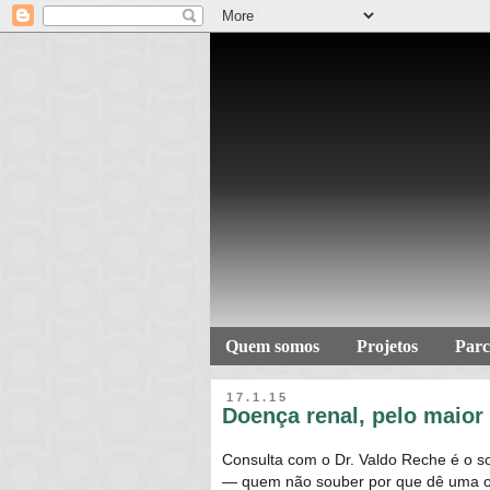
Quem somos
Projetos
Parc
17.1.15
Doença renal, pelo maior 
Consulta com o Dr. Valdo Reche é o s
― quem não souber por que dê uma 