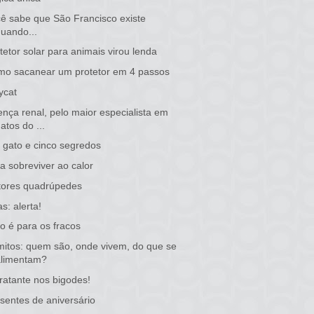
ê sabe que São Francisco existe
quando...
tetor solar para animais virou lenda
o sacanear um protetor em 4 passos
ycat
nça renal, pelo maior especialista em
atos do ...
gato e cinco segredos
a sobreviver ao calor
tores quadrúpedes
as: alerta!
o é para os fracos
itos: quem são, onde vivem, do que se
alimentam?
ratante nos bigodes!
sentes de aniversário