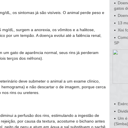
Doenç
gatos d
 mg/dL, os sintomas já são visíveis. O animal perde peso e
Doenç
13 ma
5 mg/dL, surgem a anorexia, os vômitos e a halitose,
Xixi 
ico por um tempão. A doença evolui até a falência renal,
Como 
SP
 um gato de aparência normal, seus rins já perderam
dois terços dos néfrons).
veterinário deve submeter o animal a um exame clínico,
na e hemograma) e não descartar o de imagem, porque cerca
 nos rins ou ureteres.
Exérc
Dividi
 diminui a perfusão dos rins, estimulando a ingestão de
Um é 
 rejeição, por causa da textura, acostume o bichano antes
(Simba
el, peito de peru e atum em água e sal substituem o sachê.