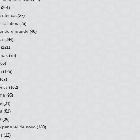
(291)
letinhos
(22)
eletinhos
(26)
ando o mundo
(46)
ca
(394)
(121)
nhas
(75)
(86)
a
(126)
(87)
rivs
(162)
nta
(95)
a
(84)
sa
(81)
a
(86)
a pena ler de novo
(180)
os
(12)