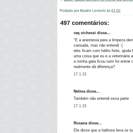
Postado por
Beatriz Levischi
às
01:02
497 comentários:
raq vichessi disse...
"E a anestesia para a limpeza dent
cansada, mas não entendi :(
eles ficam com hálito forte, ajuda 
uma coisa que eu e a veterinária 
a minha gata ficou ruim foi entrar
realmente dá diferença?
17.1.15
Nelma disse...
Também não entendi essa parte
17.1.15
Rosana disse...
Ele disse que a halitose leva os 