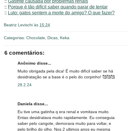
::
Gastrite causada por problemas renais
::
Porque é tão difícil saber quando parar de tentar
::
Luto: gatos sentem a morte do amigo? O que fazer?
Beatriz Levischi
às
15:24
Categorias:
Chocolate
,
Dicas
,
Keka
6 comentários:
Anônimo disse...
Muito obrigada pela dica! É muito difícil saber se há
desidratação se a base é o pelo do corpinho! 🥰🥰🥰
28.2.24
Daniela disse...
Eu tive uma gatinha q era renal e vomitava muito.
Entao desidratava muito rapidamente. Eu conseguia
saber pelo cangote, demorava muito para voltar, e
pelo brilho do olho. Nos 2 ultimos anos eu mesma