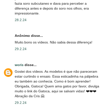
fazia soro subcutaneo e dava para perceber a
diferença antes e depois do soro nos olhos, era
impressionante.
28.2.24
Anônimo disse...
Muito.bons os vídeos. Não sabia dessa diferença!
29.2.24
wcris
disse...
Gostei dos vídeos. As modelos é que não pareceram
estar curtindo o ensaio. Essa esticadinha na pálpebra
eu também ao conhecia. Como é bom aprender!
Obrigada, Gatoca! Quem ama gatos por favor, divulga
muito o link do Gatoca, aqui se salvam vidas! ❤️❤️❤️
Abração da Cris 🤗
29.2.24