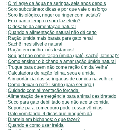
::
O milagre da água na seringa, seis anos depois
::
Soro subcutâneo: dicas e por que vale o esforço
::
Soro fisiológico, ringer ou ringer com lactato?
::
Em quanto tempo o soro faz efeito?
::
O desafio da alimentação natural
::
Quando a alimentação natural não dá certo
::
Ração úmida mais barata para gato renal
::
Sachê irresistível e natural
::
Ração em molho: nós testamos!
::
Seu pet não come ração úmida (patê, sachê, latinha)?
::
Como ensinar o bichano a amar ração úmida natural
::
Truque para quem não come ração úmida 'velha'
::
Calculadora de ração felina, seca e úmida
::
A importância das seringadas de comida na velhice
::
Como deixar o patê lisinho (para seringa!)
::
Cuidado com alimentação forçada!
::
Alimentação de emergência para animal desidratado
::
Suco para gato debilitado que não aceita comida
::
Suporte para comedouro pode cessar vômitos
::
Gato vomitando: 4 dicas que ninguém dá
::
Diarreia em bichanos: o que fazer?
::
Quando e como usar fralda