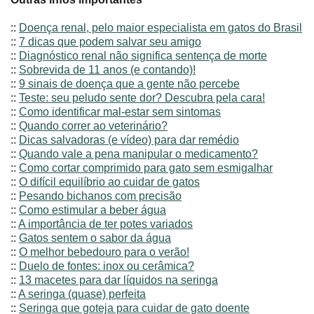
::
Doença renal, pelo maior especialista em gatos do Brasil
::
7 dicas que podem salvar seu amigo
::
Diagnóstico renal não significa sentença de morte
::
Sobrevida de 11 anos (e contando)!
::
9 sinais de doença que a gente não percebe
::
Teste: seu peludo sente dor? Descubra pela cara!
::
Como identificar mal-estar sem sintomas
::
Quando correr ao veterinário?
::
Dicas salvadoras (e vídeo) para dar remédio
::
Quando vale a pena manipular o medicamento?
::
Como cortar comprimido para gato sem esmigalhar
::
O difícil equilíbrio ao cuidar de gatos
::
Pesando bichanos com precisão
::
Como estimular a beber água
::
A importância de ter potes variados
::
Gatos sentem o sabor da água
::
O melhor bebedouro para o verão!
::
Duelo de fontes: inox ou cerâmica?
::
13 macetes para dar líquidos na seringa
::
A seringa (quase) perfeita
::
Seringa que goteja para cuidar de gato doente