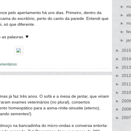
►
ma
nce pelo apertamento há uns dias. Primeiro, dentro da
►
ab
 cama do escritório, perto do canto da parede. Entendi que
►
ma
i, só que diferente.
►
fe
♥
o as palavras.
►
ja
►
201
►
201
omentários:
►
201
►
201
►
201
►
201
as já faz três anos. O sofá e a mesa de jantar, que viriam
►
200
iraram exames veterinários (no plural), consertos
nto homeopático para a asma-rinite-sinusite (eterno),
►
200
tando sementes!).
►
200
almoço na bancadinha do micro-ondas e conversa entorta-