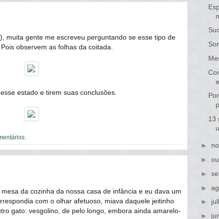
Esp
Suc
), muita gente me escreveu perguntando se esse tipo de
Son
 Pois observem as folhas da coitada.
Me
Com
nesse estado e tirem suas conclusões.
Por
p
13 
mentários:
►
no
►
ou
►
se
►
ag
 mesa da cozinha da nossa casa de infância e eu dava um
correspondia com o olhar afetuoso, miava daquele jeitinho
►
ju
tro gato: vesgolino, de pelo longo, embora ainda amarelo-
►
ju