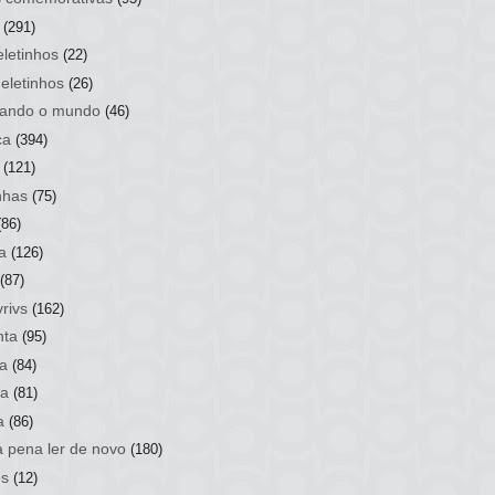
(291)
letinhos
(22)
eletinhos
(26)
ando o mundo
(46)
ca
(394)
(121)
nhas
(75)
(86)
a
(126)
(87)
rivs
(162)
nta
(95)
a
(84)
sa
(81)
a
(86)
a pena ler de novo
(180)
os
(12)