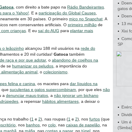
Doenç
Gatoca
, com direito a bate papo na
Rádio Bandeirantes
.
gatos d
s para o Yahoo!
. E a
participação do Global Causes
,
Doenç
ltaneamente em 30 países. O primeiro
mico no Snapchat
. A
13 ma
icos nem conservantes artificiais. O
primeiro milhão
de
o com crianças
. E eu
saí do AUG
para
plantar mais
Xixi 
Como 
SP
 o leãozinho
alcançou 188 mil usuários na
rede do
lhamentos e 20 mil curtidas!
Gatoca
também
de raça e por que adotar
, o
abandono de coelhos na
 de se
humanizar os peludos
, a importância do
 alimentação animal
, o
colecionismo
.
ipes felina e canina
, os macetes para
dar líquidos na
, que
suculentas e gatos supercombinam
, por que eles
não
ou a
denunciar maus-tratos
, a
não ignorar um bichano
adrúpedes
, a repensar
hábitos alimentares
, a deixar o
Exérc
Dividi
ça no trabalho (
1
e
2
), nas roupas (
1
e
2
), nos
furtos
(que
Um é 
scritório
, nos
banhos
, no
colo
, nas
caixas de papelão
, na
(Simba
da manhã
, na
máfia
, nas
contas a pagar
, no
túnel
, nos