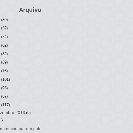
Arquivo
6
(30)
5
(52)
4
(84)
3
(82)
2
(82)
1
(69)
0
(76)
9
(101)
8
(93)
7
(87)
6
(117)
zembro 2016
(9)
16
mo nocautear um gato