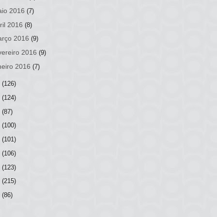
io 2016
(7)
ril 2016
(8)
rço 2016
(9)
vereiro 2016
(9)
neiro 2016
(7)
5
(126)
4
(124)
3
(87)
2
(100)
1
(101)
0
(106)
9
(123)
8
(215)
7
(86)