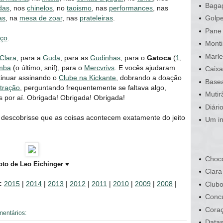
Bagag
das
, nos
chinelos
, no
taoismo
, nas
performances
, nas
as
, na
mesa de zoar
, nas
prateleiras
.
Golpe
Pane 
ço
.
Monti
Marle
Clara
, para a
Guda
, para as
Gudinhas
, para o
Gatoca
(
1
,
mba
(o último, snif), para o
Mercvrivs
. E vocês ajudaram
Caixa
tinuar assinando o
Clube na Kickante
, dobrando a doação
Basea
stração
, perguntando frequentemente se faltava algo,
Mutir
 por aí. Obrigada! Obrigada! Obrigada!
Diári
z descobrisse que as coisas acontecem exatamente do jeito
Um in
Choco
oto de Leo Eichinger ♥
Clara
:
2015
|
2014
|
2013
|
2012
|
2011
|
2010
|
2009
|
2008
|
Clubo
Conc
Cora
mentários:
Data