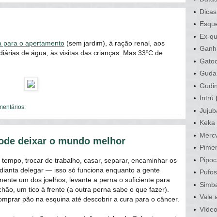
Dicas
Esque
Ex-qu
 para o apertamento
(sem jardim), à ração renal, aos
Ganh
diárias de água, às visitas das crianças. Mas 33ºC de
Gato
Guda
Gudi
Intrú
mentários:
Jujub
Keka
Mercv
pode deixar o mundo melhor
Pime
Pipoc
 tempo, trocar de trabalho, casar, separar, encaminhar os
adianta delegar ― isso só funciona enquanto a gente
Pufo
mente um dos joelhos, levante a perna o suficiente para
Simb
hão, um tico à frente (a outra perna sabe o que fazer).
Vale 
prar pão na esquina até descobrir a cura para o câncer.
Víde