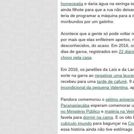
homeopatia
e daria água na seringa t
ainda filhote para que a rua não dei
teria de programar a máquina para a 
moribundos por um gatinho.
Acontece que a gente só pode voltar 
por mais que elas enfileirem apertos,
desconhecidos, do acaso. Em 2016, o
dias de garoa, registrados em
22 diári
chovo pela casa
.
Em 2016, os janelões da Laís e da L
sorte na garra ao
negativar uma leuce
recebeu para uma
tarde de cafuné
, 9
incondicional da pequena Valentina
, a
Pandora comemorou o
sétimo anivers
Paranapiacaba
esperam comemorar uma
no Ministério Público
e
matéria na Vej
favela para
dormir na cama
. E os oit
cubículo imundo
para bagunçar na
Con
essa história ainda não tive estômago 