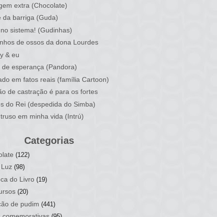
em extra (Chocolate)
 da barriga (Guda)
no sistema! (Gudinhas)
nhos de ossos da dona Lourdes
y & eu
 de esperança (Pandora)
do em fatos reais (família Cartoon)
ão de castração é para os fortes
os do Rei (despedida do Simba)
truso em minha vida (Intrú)
Categorias
late
(122)
 Luz
(98)
ca do Livro
(19)
ursos
(20)
ção de pudim
(441)
s comemorativas
(95)