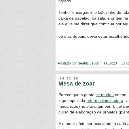
tigrado.
Tenho "enxergado" o leãozinho de rela
caixa de papelão, na sala, e ontem na
ele quis me dizer que continua por aqu
55 dias depois, devia estar escolhend
Postado por
Beatriz Levischi
às
14:23
13 c
14.12.16
Mesa de zoar
Parece que a gente
se mudou
ontem, m
logo depois da
reforma iluminadora
, v
mecânicos (no plural também), tratame
curso de elaboração de projetos (plan
E o amor pôde ser exercitado a cada 