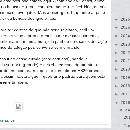
o este post não estaria aqui. A caminho da Cobasi, cruzei
na banca de jornal, completamente invisível. Não, eu não
com mais nove gatos. Mas a enxerguei. E, quando a gente
ler da bênção dos ignorantes.
►
202
►
202
ra ter certeza de que não seria rejeitada, pedi um
do pet shop e atraí a pretolina até o estacionamento,
►
202
bilizariam. Em meia hora, ela ganhou dois sacos de ração
►
202
nce de adoção pós-conversa com o marido.
►
202
caso tudo desse errado (capricorniana), sondei a
►
202
ria solidária (grande) e deixei-a cercada de um afeto
►
202
À tarde, me contaram depois, o dono de um HB20 branco
ona assim: basta alguém quebrar o padrão para quem está
►
201
iferente também.
►
201
►
201
▼
201
▼
de
20
mentários:
Co