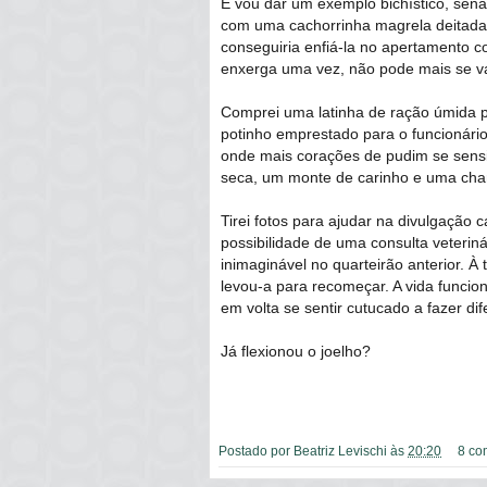
E vou dar um exemplo bichístico, senã
com uma cachorrinha magrela deitada 
conseguiria enfiá-la no apertamento 
enxerga uma vez, não pode mais se va
Comprei uma latinha de ração úmida pa
potinho emprestado para o funcionário 
onde mais corações de pudim se sensi
seca, um monte de carinho e uma cha
Tirei fotos para ajudar na divulgação 
possibilidade de uma consulta veteriná
inimaginável no quarteirão anterior. 
levou-a para recomeçar. A vida funci
em volta se sentir cutucado a fazer d
Já flexionou o joelho?
Postado por
Beatriz Levischi
às
20:20
8 co