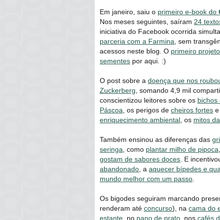
Em janeiro, saiu o
primeiro e-book do
Nos meses seguintes, saíram
24 texto
iniciativa do Facebook ocorrida simu
parceria com a Farmina
, sem transgên
acessos neste blog. O
primeiro projet
sementes
por aqui. :)
O post sobre a
doença que nos roubou
Zuckerberg
, somando 4,9 mil comparti
conscientizou leitores sobre os
bichos 
Páscoa
, os perigos de
cheiros fortes
e
enriquecimento ambiental
, os
mitos da
Também ensinou as diferenças das
gr
seringa
, como
plantar milho de pipoca
gostam de sabores doces
. E incentiv
abandonado
, a
aquecer bípedes e qu
mundo melhor com um passo
.
Os bigodes seguiram marcando presen
renderam até
concurso
), na
cama do e
estante
, no
pano de prato
, nos
cafés 