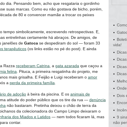
odo dia. Pensando bem, acho que resgataria o gordinho
xasse suas marcas. Como eu não gostava de bicho, porém,
década de 80 e convencer mamãe a trocar os peixes
Como
no tempo simbolicamente, escrevendo retrospectivas. E,
Gatoc
 nas entrelinhas certamente há abraços. De amigos, de
Bolet
s janelões de
Gatoca
se despediram do sol ― foram 33
vida!
os terapêuticos
(os links estão no pé do post). E ainda
Dicas
Dicas
ara Razza
receberam Catrina
, a
gata azarada
que caçou a
Dicas
mia felina
. Pituca, a primeira resgatinha do projeto, me
Dicas
 anos mais grisalha. E Feijão e Luigi receberam o
amor
Melho
pós a
perda da primeira família
.
Onde 
ário de adoção
à beira da piscina. E os
animais de
Dois 
 atitude do poder público que os tire da rua ―
denúncia
Encon
inha
não bastaram. Pretinha deixou o chão de terra da
Incên
o bichanos da colecionadora do Campo Limpo deixaram o
fraria dos Miados e Latidos
― nem todos ficaram lá, mas
9 sin
para contar.
não pe