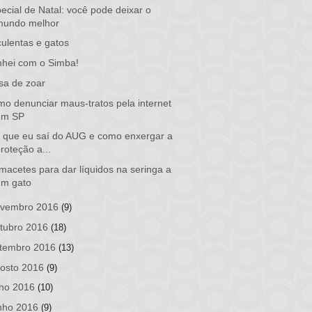
ecial de Natal: você pode deixar o
mundo melhor
ulentas e gatos
hei com o Simba!
sa de zoar
o denunciar maus-tratos pela internet
em SP
 que eu saí do AUG e como enxergar a
roteção a...
macetes para dar líquidos na seringa a
um gato
vembro 2016
(9)
tubro 2016
(18)
tembro 2016
(13)
osto 2016
(9)
lho 2016
(10)
nho 2016
(9)