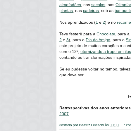
almofadões
, nas
sacolas
, nas
Olimpía
plantas
, nas
cadeiras
, sob as
banquet
Nos aprendizados (
1
e
2
) e no
recome
Teve festerê para a
Chocolate
, para a
2
e
3
), para o
Dia do Amigo
, para o
Si
este projeto de muitos corações a con
com o 13º,
eternizando a trupe em ilu
contando as transformações inspiradas
Se eu pudesse voltar no tempo, talve
que deve ser.
F
Retrospectivas dos anos anteriores
2007
Postado por
Beatriz Levischi
às
00:00
7 co