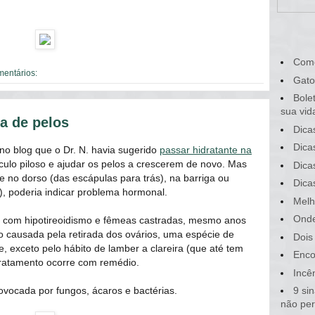
Com
mentários:
Gato
Bole
sua vid
a de pelos
Dica
Dica
o blog que o Dr. N. havia sugerido
passar hidratante na
lículo piloso e ajudar os pelos a crescerem de novo. Mas
Dica
e no dorso (das escápulas para trás), na barriga ou
Dica
o), poderia indicar problema hormonal.
Melh
Onde
s com hipotireoidismo e fêmeas castradas, mesmo anos
ão causada pela retirada dos ovários, uma espécie de
Dois
 exceto pelo hábito de lamber a clareira (que até tem
Enco
tratamento ocorre com remédio.
Incê
rovocada por fungos, ácaros e bactérias.
9 si
não pe