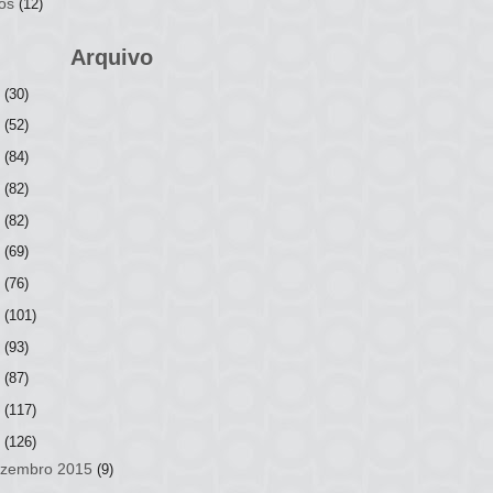
os
(12)
Arquivo
6
(30)
5
(52)
4
(84)
3
(82)
2
(82)
1
(69)
0
(76)
9
(101)
8
(93)
7
(87)
6
(117)
5
(126)
zembro 2015
(9)