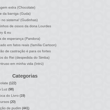
)
gem extra (Chocolate)
e da barriga (Guda)
 no sistema! (Gudinhas)
inhos de ossos da dona Lourdes
ey & eu
a de esperança (Pandora)
ado em fatos reais (família Cartoon)
rão de castração é para os fortes
ios do Rei (despedida do Simba)
ntruso em minha vida (Intrú)
Categorias
olate
(122)
a Luz
(98)
oca do Livro
(19)
ursos
(20)
ção de pudim
(441)