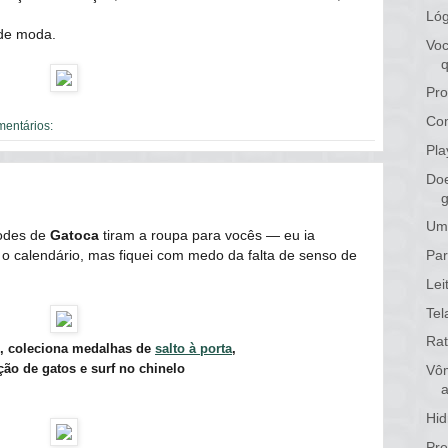
Lóg
 de moda.
Voc
Pro
Com
mentários:
Pla
Doe
g
Um 
godes de
Gatoca
tiram a roupa para vocês ― eu ia
Par
 o calendário, mas fiquei com medo da falta de senso de
Lei
Tel
Rat
s, coleciona medalhas de
salto à porta
,
ção de gatos e surf no chinelo
Vôm
Hid
Pre