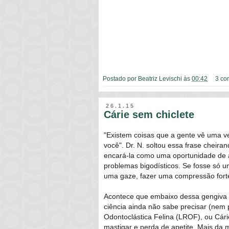
Postado por
Beatriz Levischi
às
00:42
3 co
26.1.15
Cárie sem chiclete
"Existem coisas que a gente vê uma ve
você". Dr. N. soltou essa frase cheira
encará-la como uma oportunidade de a
problemas bigodísticos. Se fosse só u
uma gaze, fazer uma compressão forte 
Acontece que embaixo dessa gengiva 
ciência ainda não sabe precisar (nem
Odontoclástica Felina (LROF), ou Cári
mastigar e perda de apetite. Mais da 