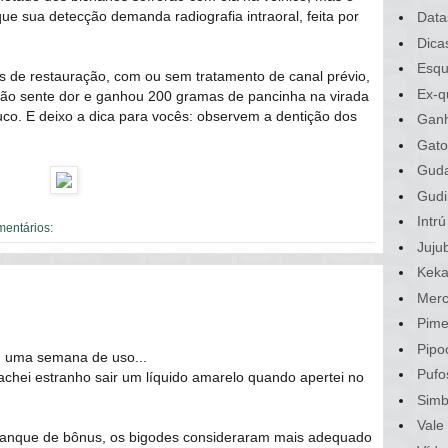
e sua detecção demanda radiografia intraoral, feita por
Data
Dica
Esqu
os de restauração, com ou sem tratamento de canal prévio,
Ex-q
ão sente dor e ganhou 200 gramas de pancinha na virada
co. E deixo a dica para vocês: observem a dentição dos
Gan
Gato
Gud
Gudi
Intrú
mentários:
Juju
Kek
Merc
Pime
Pipo
 uma semana de uso...
Pufo
chei estranho sair um líquido amarelo quando apertei no
Sim
Vale
tanque de bônus, os bigodes consideraram mais adequado