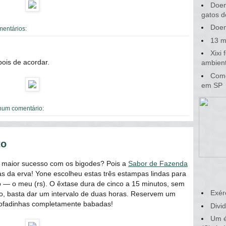
Doen
gatos d
Doen
mentários:
13 m
Xixi
ois de acordar.
ambient
Como
em SP
um comentário:
to
 maior sucesso com os bigodes? Pois a
Sabor de Fazenda
 da erva! Yone escolheu estas três estampas lindas para
o ― o meu (rs). O êxtase dura de cinco a 15 minutos, sem
Exér
feito, basta dar um intervalo de duas horas. Reservem um
mofadinhas completamente babadas!
Divid
Um é