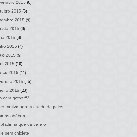
vembro 2015
(8)
tubro 2015
(8)
tembro 2015
(9)
osto 2015
(8)
lho 2015
(8)
nho 2015
(7)
io 2015
(9)
ril 2015
(10)
rço 2015
(11)
vereiro 2015
(16)
neiro 2015
(23)
a com gatos #2
ro motivo para a queda de pelos
ramos abóbora
ofadinha que dá barato
ie sem chiclete