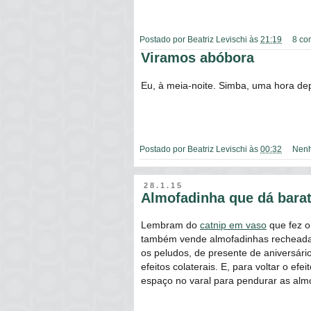
Postado por
Beatriz Levischi
às
21:19
8 co
Viramos abóbora
Eu, à meia-noite. Simba, uma hora dep
Postado por
Beatriz Levischi
às
00:32
Nenh
28.1.15
Almofadinha que dá bara
Lembram do
catnip em vaso
que fez o
também vende almofadinhas recheadas
os peludos, de presente de aniversári
efeitos colaterais. E, para voltar o e
espaço no varal para pendurar as al