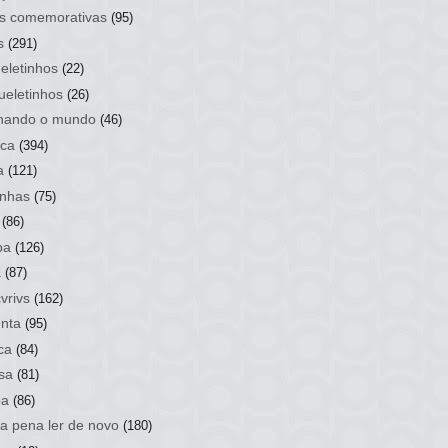
s comemorativas
(95)
s
(291)
eletinhos
(22)
ueletinhos
(26)
hando o mundo
(46)
ca
(394)
a
(121)
nhas
(75)
(86)
ba
(126)
a
(87)
vrivs
(162)
nta
(95)
ca
(84)
sa
(81)
ba
(86)
 a pena ler de novo
(180)