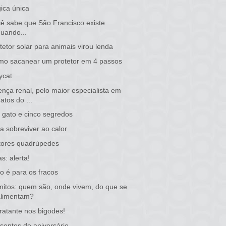
ica única
ê sabe que São Francisco existe
quando...
tetor solar para animais virou lenda
o sacanear um protetor em 4 passos
ycat
nça renal, pelo maior especialista em
atos do ...
gato e cinco segredos
a sobreviver ao calor
tores quadrúpedes
as: alerta!
o é para os fracos
itos: quem são, onde vivem, do que se
alimentam?
ratante nos bigodes!
sentes de aniversário