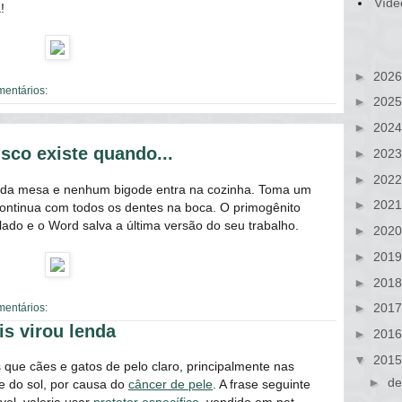
Víde
!
►
202
mentários:
►
202
►
202
sco existe quando...
►
202
►
202
 da mesa e nenhum bigode entra na cozinha. Toma um
►
202
continua com todos os dentes na boca. O primogênito
lado e o Word salva a última versão do seu trabalho.
►
202
►
201
►
201
►
201
mentários:
is virou lenda
►
201
▼
201
s que cães e gatos de pelo claro, principalmente nas
►
de
e do sol, por causa do
câncer de pele
. A frase seguinte