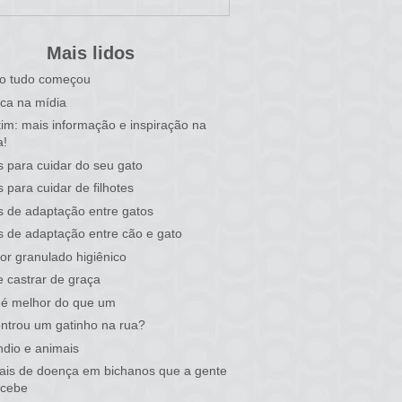
Mais lidos
o tudo começou
ca na mídia
tim: mais informação e inspiração na
a!
s para cuidar do seu gato
s para cuidar de filhotes
s de adaptação entre gatos
s de adaptação entre cão e gato
or granulado higiênico
 castrar de graça
 é melhor do que um
ntrou um gatinho na rua?
ndio e animais
nais de doença em bichanos que a gente
rcebe