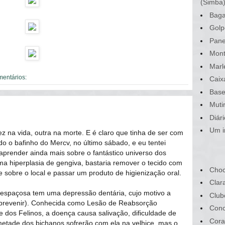
(Simba
Baga
Golp
Pane
Mont
Marl
mentários:
Caix
Base
Muti
Diár
Um i
z na vida, outra na morte. E é claro que tinha de ser com
ndo o bafinho do Mercv, no último sábado, e eu tentei
prender ainda mais sobre o fantástico universo dos
ma hiperplasia de gengiva, bastaria remover o tecido com
Choc
sobre o local e passar um produto de higienização oral.
Clar
espaçosa tem uma depressão dentária, cujo motivo a
Club
 prevenir). Conhecida como Lesão de Reabsorção
Conc
e dos Felinos, a doença causa salivação, dificuldade de
Cora
metade dos bichanos sofrerão com ela na velhice, mas o