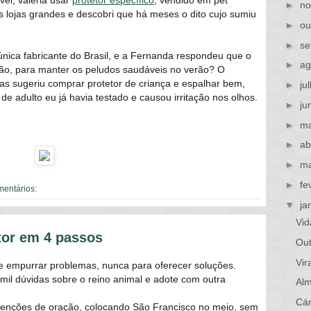
vel, valeria usar
protetor específico
, vendido em pet
►
no
 lojas grandes e descobri que há meses o dito cujo sumiu
►
ou
►
se
única fabricante do Brasil, e a Fernanda respondeu que o
►
ag
ntão, para manter os peludos saudáveis no verão? O
das sugeriu comprar protetor de criança e espalhar bem,
►
ju
e adulto eu já havia testado e causou irritação nos olhos.
►
ju
►
ma
►
ab
►
ma
►
fe
mentários:
▼
ja
Vid
or em 4 passos
Out
Vi
de empurrar problemas, nunca para oferecer soluções.
mil dúvidas sobre o reino animal e adote com outra
Alm
Cár
tenções de oração, colocando São Francisco no meio, sem