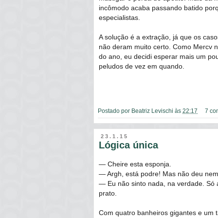
incômodo acaba passando batido porqu
especialistas.
A solução é a extração, já que os cas
não deram muito certo. Como Mercv n
do ano, eu decidi esperar mais um pou
peludos de vez em quando.
Postado por
Beatriz Levischi
às
22:17
7 co
23.1.15
Lógica única
― Cheire esta esponja.
― Argh, está podre! Mas não deu nem
― Eu não sinto nada, na verdade. Só a
prato.
Com quatro banheiros gigantes e um 