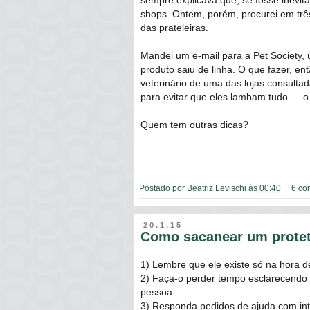
sempre explicava que, se fosse inevitá
shops. Ontem, porém, procurei em três
das prateleiras.
Mandei um e-mail para a Pet Society, 
produto saiu de linha. O que fazer, e
veterinário de uma das lojas consulta
para evitar que eles lambam tudo ― o d
Quem tem outras dicas?
Postado por
Beatriz Levischi
às
00:40
6 co
20.1.15
Como sacanear um protet
1) Lembre que ele existe só na hora 
2) Faça-o perder tempo esclarecendo 
pessoa.
3) Responda pedidos de ajuda com in