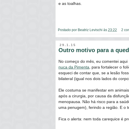
e as toalhas.
Postado por
Beatriz Levischi
às
23:22
2 co
29.1.15
Outro motivo para a qued
No começo do mês, eu comentei aqui n
nuca da Pimenta
, para fortalecer o fo
esqueci de contar que, se a lesão foss
bilateral (igual nos dois lados do corp
Ele costuma se manifestar em animai
após a cirurgia, por causa da disfunç
menopausa. Não há risco para a saúde,
uma penugem), ferindo a região. E o 
Fica o alerta: nem toda carequice é p