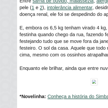
Entre
sarna de ouvido, malassezia
,
alerg
pele (
1
e
2
),
intolerância alimentar
, desid
doença renal, ele foi se despedindo do a
E, embora os 6,5 kg tenham virado 4 k
festinha quando chego da rua, fazendo f
festejando tudo que se move fora da jan
festeiro. O sol da casa. Aquele que tod
cima, mesmo com os ossinhos atrapalhan
Enquanto ele brilhar, ainda que entre nu
*Novelinha:
Conheça a história do Simb