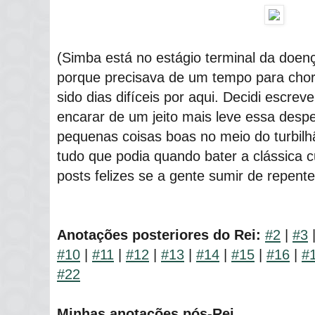
(Simba está no estágio terminal da doenç
porque precisava de um tempo para chor
sido dias difíceis por aqui. Decidi escrev
encarar de um jeito mais leve essa desp
pequenas coisas boas no meio do turbilhã
tudo que podia quando bater a clássica c
posts felizes se a gente sumir de repente
Anotações posteriores do Rei:
#2
|
#3
#10
|
#11
|
#12
|
#13
|
#14
|
#15
|
#16
|
#
#22
Minhas anotações pós-Rei