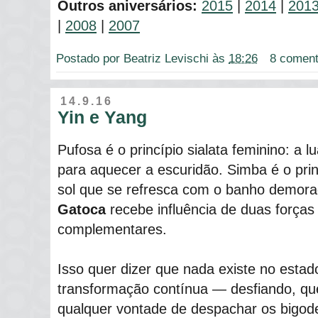
Outros aniversários:
2015
|
2014
|
201
|
2008
|
2007
Postado por
Beatriz Levischi
às
18:26
8 coment
14.9.16
Yin e Yang
Pufosa é o princípio sialata feminino: a 
para aquecer a escuridão. Simba é o prin
sol que se refresca com o banho demor
Gatoca
recebe influência de duas forças
complementares.
Isso quer dizer que nada existe no esta
transformação contínua ― desfiando, qu
qualquer vontade de despachar os bigod