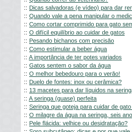
::
Dicas salvadoras (e vídeo) para dar r
::
Quando vale a pena manipular o medi
::
Como cortar comprimido para gato se
::
O difícil equilíbrio ao cuidar de gatos
::
Pesando bichanos com precisão
::
Como estimular a beber água
::
A importância de ter potes variados
::
Gatos sentem o sabor da água
::
O melhor bebedouro para o verão!
::
Duelo de fontes: inox ou cerâmica?
::
13 macetes para dar líquidos na sering
::
A seringa (quase) perfeita
::
Seringa que goteja para cuidar de gato
::
O milagre da água na seringa, seis an
::
Pele flácida: velhice ou desidratação?
::
Soro subcutâneo: dicas e por que vale 