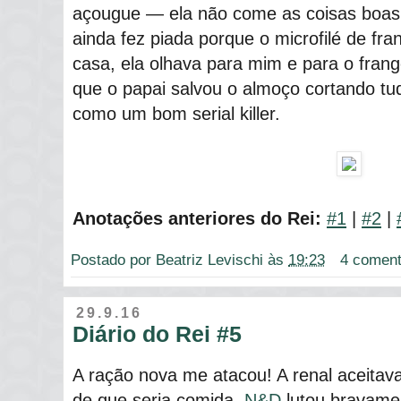
açougue ― ela não come as coisas boas
ainda fez piada porque o microfilé de fr
casa, ela olhava para mim e para o fran
que o papai salvou o almoço cortando t
como um bom serial killer.
Anotações anteriores do Rei:
#1
|
#2
|
Postado por
Beatriz Levischi
às
19:23
4 coment
29.9.16
Diário do Rei #5
A ração nova me atacou! A renal aceitav
de que seria comida,
N&D
lutou bravamen