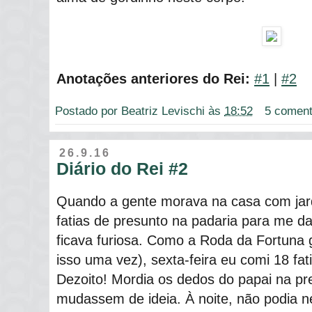
Anotações anteriores do Rei:
#1
|
#2
Postado por
Beatriz Levischi
às
18:52
5 coment
26.9.16
Diário do Rei #2
Quando a gente morava na casa com jard
fatias de presunto na padaria para me 
ficava furiosa. Como a Roda da Fortuna g
isso uma vez), sexta-feira eu comi 18 fat
Dezoito! Mordia os dedos do papai na p
mudassem de ideia. À noite, não podia n