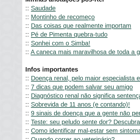
::
Saudade
::
Montinho de recomeço
::
Das coisas que realmente importam
::
Pé de Pimenta quebra-tudo
::
Sonhei com o Simba!
::
A caneca mais maravilhosa de toda a g
Infos importantes
::
Doença renal, pelo maior especialista 
::
7 dicas que podem salvar seu amigo
::
Diagnóstico renal não significa senten
::
Sobrevida de 11 anos (e contando)!
::
9 sinais de doença que a gente não pe
::
Teste: seu peludo sente dor? Descubra
::
Como identificar mal-estar sem sintom
::
Quando correr ao veterinário?