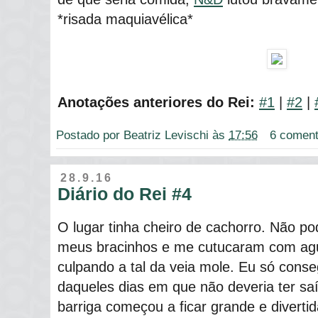
*risada maquiavélica*
Anotações anteriores do Rei:
#1
|
#2
|
Postado por
Beatriz Levischi
às
17:56
6 coment
28.9.16
Diário do Rei #4
O lugar tinha cheiro de cachorro. Não po
meus bracinhos e me cutucaram com ag
culpando a tal da veia mole. Eu só cons
daqueles dias em que não deveria ter sa
barriga começou a ficar grande e diverti