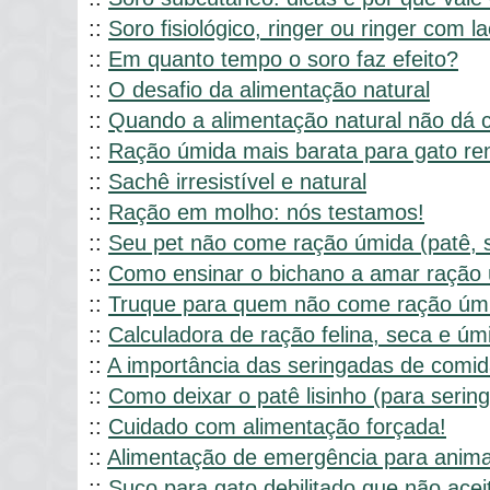
::
Soro fisiológico, ringer ou ringer com l
::
Em quanto tempo o soro faz efeito?
::
O desafio da alimentação natural
::
Quando a alimentação natural não dá c
::
Ração úmida mais barata para gato re
::
Sachê irresistível e natural
::
Ração em molho: nós testamos!
::
Seu pet não come ração úmida (patê, s
::
Como ensinar o bichano a amar ração 
::
Truque para quem não come ração úmid
::
Calculadora de ração felina, seca e úm
::
A importância das seringadas de comid
::
Como deixar o patê lisinho (para sering
::
Cuidado com alimentação forçada!
::
Alimentação de emergência para anima
::
Suco para gato debilitado que não ace