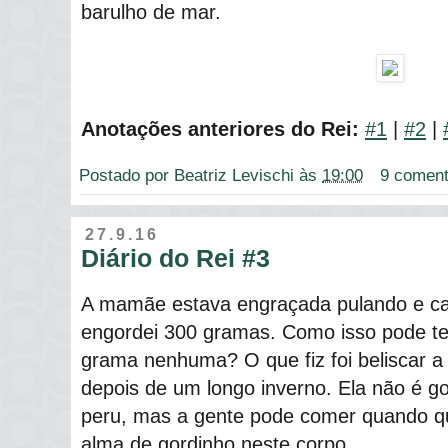
barulho de mar.
Anotações anteriores do Rei:
#1
|
#2
|
Postado por
Beatriz Levischi
às
19:00
9 coment
27.9.16
Diário do Rei #3
A mamãe estava engraçada pulando e ca
engordei 300 gramas. Como isso pode te
grama nenhuma? O que fiz foi beliscar a
depois de um longo inverno. Ela não é 
peru, mas a gente pode comer quando q
alma de gordinho neste corpo.