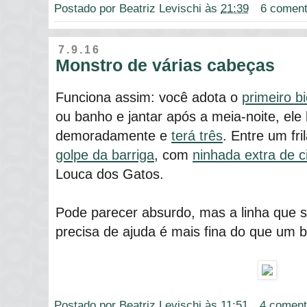
Postado por
Beatriz Levischi
às
21:39
6 coment
7.9.16
Monstro de várias cabeças
Funciona assim: você adota o
primeiro b
ou banho e jantar após a meia-noite, ele
demoradamente e
terá três
. Entre um fri
golpe da barriga
, com
ninhada extra de c
Louca dos Gatos.
Pode parecer absurdo, mas a linha que
precisa de ajuda é mais fina do que um bi
Postado por
Beatriz Levischi
às
11:51
4 coment