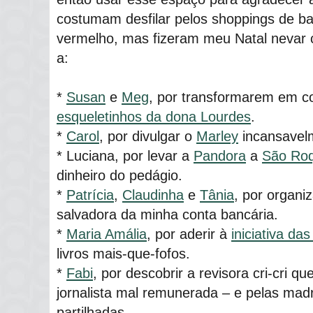
costumam desfilar pelos shoppings de ba
vermelho, mas fizeram meu Natal nevar 
a:
*
Susan
e
Meg
, por transformarem em co
esqueletinhos da dona Lourdes
.
*
Carol
, por divulgar o
Marley
incansavelm
* Luciana, por levar a
Pandora
a
São Ro
dinheiro do pedágio.
*
Patrícia
,
Claudinha
e
Tânia
, por organ
salvadora da minha conta bancária.
*
Maria Amália
, por aderir à
iniciativa da
livros mais-que-fofos.
*
Fabi
, por descobrir a revisora cri-cri 
jornalista mal remunerada – e pelas mad
partilhadas.