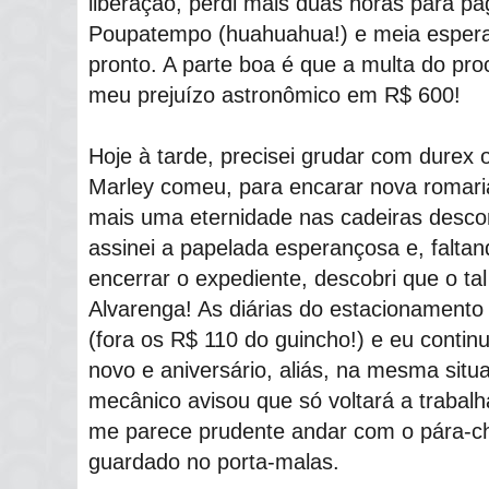
liberação, perdi mais duas horas para pa
Poupatempo (huahuahua!) e meia espera
pronto. A parte boa é que a multa do p
meu prejuízo astronômico em R$ 600!
Hoje à tarde, precisei grudar com durex
Marley comeu, para encarar nova romari
mais uma eternidade nas cadeiras desco
assinei a papelada esperançosa e, falta
encerrar o expediente, descobri que o tal
Alvarenga! As diárias do estacionament
(fora os R$ 110 do guincho!) e eu continu
novo e aniversário, aliás, na mesma situ
mecânico avisou que só voltará a trabalh
me parece prudente andar com o pára-cho
guardado no porta-malas.