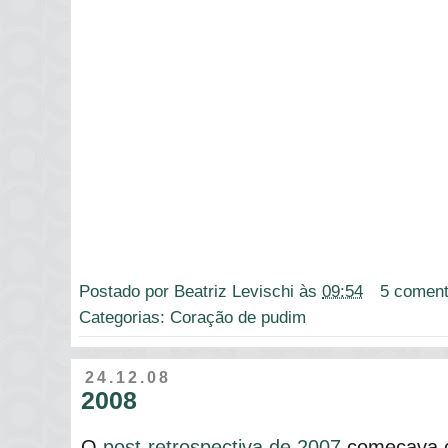
Postado por
Beatriz Levischi
às
09:54
5 coment
Categorias:
Coração de pudim
24.12.08
2008
O
post-retrospectiva de 2007
começava co