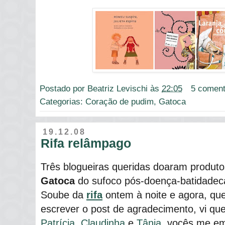
Postado por
Beatriz Levischi
às
22:05
5 coment
Categorias:
Coração de pudim
,
Gatoca
19.12.08
Rifa relâmpago
Três blogueiras queridas doaram produtos
Gatoca
do sufoco pós-doença-batidadeca
Soube da
rifa
ontem à noite e agora, qu
escrever o post de agradecimento, vi qu
Patrícia
,
Claudinha
e
Tânia
, vocês me em