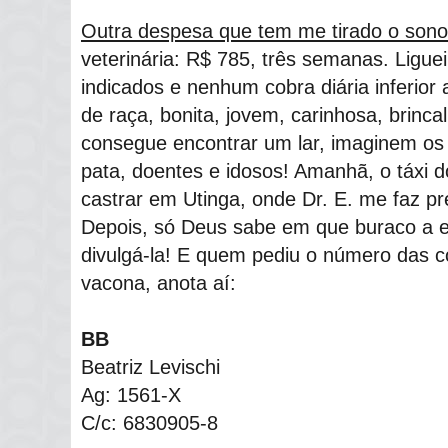
Outra despesa que tem me tirado o son
veterinária: R$ 785, três semanas. Ligue
indicados e nenhum cobra diária inferior
de raça, bonita, jovem, carinhosa, brinc
consegue encontrar um lar, imaginem os 
pata, doentes e idosos! Amanhã, o táxi d
castrar em Utinga, onde Dr. E. me faz pr
Depois, só Deus sabe em que buraco a e
divulgá-la! E quem pediu o número das c
vacona, anota aí:
BB
Beatriz Levischi
Ag: 1561-X
C/c: 6830905-8