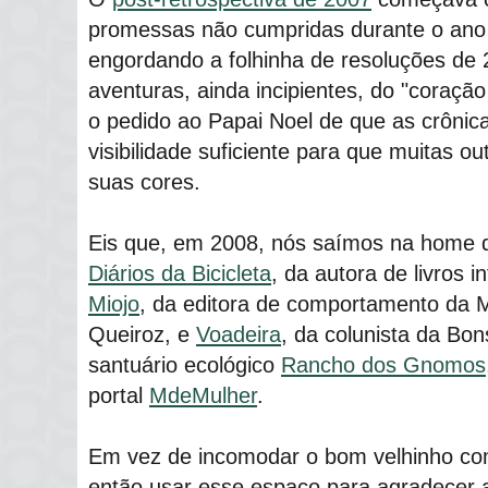
promessas não cumpridas durante o ano 
engordando a folhinha de resoluções de 
aventuras, ainda incipientes, do "coraç
o pedido ao Papai Noel de que as crônic
visibilidade suficiente para que muitas 
suas cores.
Eis que, em 2008, nós saímos na home
Diários da Bicicleta
, da autora de livros i
Miojo
, da editora de comportamento da 
Queiroz, e
Voadeira
, da colunista da Bon
santuário ecológico
Rancho dos Gnomos
portal
MdeMulher
.
Em vez de incomodar o bom velhinho com
então usar esse espaço para agradecer 