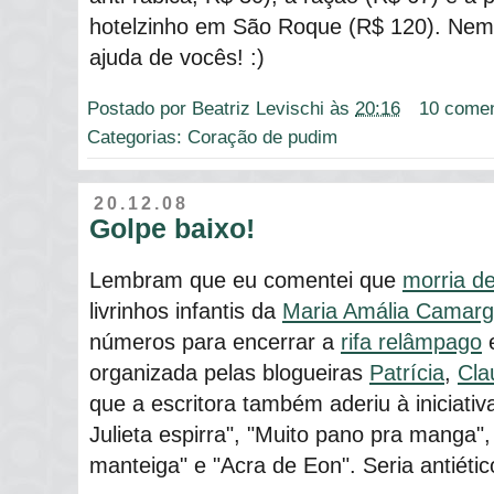
hotelzinho em São Roque (R$ 120). Nem
ajuda de vocês! :)
Postado por
Beatriz Levischi
às
20:16
10 comen
Categorias:
Coração de pudim
20.12.08
Golpe baixo!
Lembram que eu comentei que
morria de
livrinhos infantis da
Maria Amália Camar
números para encerrar a
rifa relâmpago
e
organizada pelas blogueiras
Patrícia
,
Cla
que a escritora também aderiu à iniciati
Julieta espirra", "Muito pano pra manga"
manteiga" e "Acra de Eon". Seria antiétic