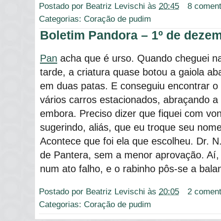
Postado por
Beatriz Levischi
às
20:45
8 coment
Categorias:
Coração de pudim
Boletim Pandora – 1º de deze
Pan
acha que é urso. Quando cheguei na c
tarde, a criatura quase botou a gaiola ab
em duas patas. E conseguiu encontrar o
vários carros estacionados, abraçando a 
embora. Preciso dizer que fiquei com v
sugerindo, aliás, que eu troque seu nome
Acontece que foi ela que escolheu. Dr. N
de Pantera, sem a menor aprovação. Aí, 
num ato falho, e o rabinho pôs-se a bala
Postado por
Beatriz Levischi
às
20:05
2 coment
Categorias:
Coração de pudim