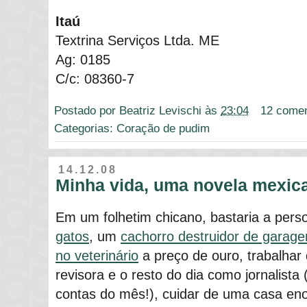
Itaú
Textrina Serviços Ltda. ME
Ag: 0185
C/c: 08360-7
Postado por
Beatriz Levischi
às
23:04
12 comen
Categorias:
Coração de pudim
14.12.08
Minha vida, uma novela mexic
Em um folhetim chicano, bastaria a pers
gatos
, um
cachorro destruidor de garag
no veterinário
a preço de ouro, trabalhar
revisora e o resto do dia como jornalist
contas do mês!), cuidar de uma casa en