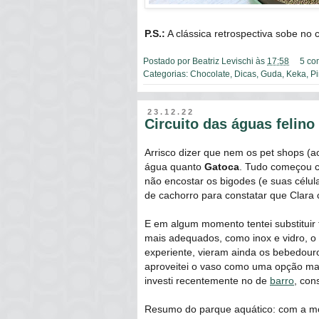
P.S.:
A clássica retrospectiva sobe no 
Postado por
Beatriz Levischi
às
17:58
5 co
Categorias:
Chocolate
,
Dicas
,
Guda
,
Keka
,
P
23.12.22
Circuito das águas felino
Arrisco dizer que nem os pet shops (a
água quanto
Gatoca
. Tudo começou c
não encostar os bigodes (e suas célul
de cachorro para constatar que Clara
E em algum momento tentei substituir 
mais adequados, como inox e vidro, o
experiente, vieram ainda os bebedouros
aproveitei o vaso como uma opção mais
investi recentemente no de
barro
, con
Resumo do parque aquático: com a m