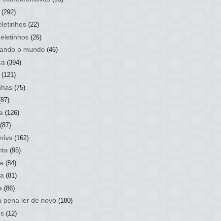
(292)
letinhos
(22)
eletinhos
(26)
ando o mundo
(46)
ca
(394)
(121)
nhas
(75)
(87)
a
(126)
(87)
rivs
(162)
nta
(95)
a
(84)
sa
(81)
a
(86)
a pena ler de novo
(180)
os
(12)