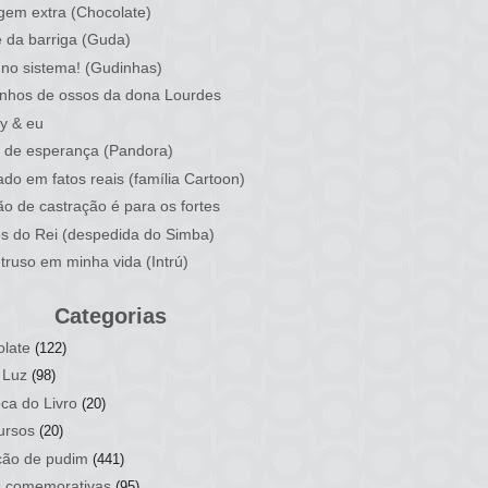
em extra (Chocolate)
 da barriga (Guda)
no sistema! (Gudinhas)
nhos de ossos da dona Lourdes
y & eu
 de esperança (Pandora)
do em fatos reais (família Cartoon)
ão de castração é para os fortes
os do Rei (despedida do Simba)
truso em minha vida (Intrú)
Categorias
late
(122)
 Luz
(98)
ca do Livro
(20)
ursos
(20)
ção de pudim
(441)
s comemorativas
(95)