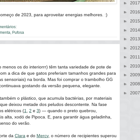
►
201
►
201
começo de 2023, para aproveitar energias melhores. :)
►
201
mentários:
►
201
imenta
,
Pufosa
►
201
►
201
►
201
►
201
o menos os do interiorrr) têm tanta variedade de pote de
om a dica de que gatos preferiam tamanhos grandes para
►
200
as sensoriais) na borda. Mas foi comprar o trambolho GG
►
200
 continuava gostando da versão pequena, elegante.
►
200
também o plástico, que acumula bactérias, por materiais
 que deixou metade dos peludos descontente. Na fase
 elétricos (
1
,
2
e
3
) — quando o preto quebrou,
 alta, xodó de Pipoca. E, para garantir água geladinha,
senso do verão.
orte da
Clara
e do
Mercv
, o número de recipientes superou