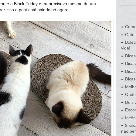
rante a Black Friday e eu precisava mesmo de um
or isso o post está saindo só agora.
Como
Gatoc
Bolet
vida!
Dicas
Dicas
Dicas
Dicas
Melho
Onde 
Dois 
Encon
Incên
9 sin
não pe