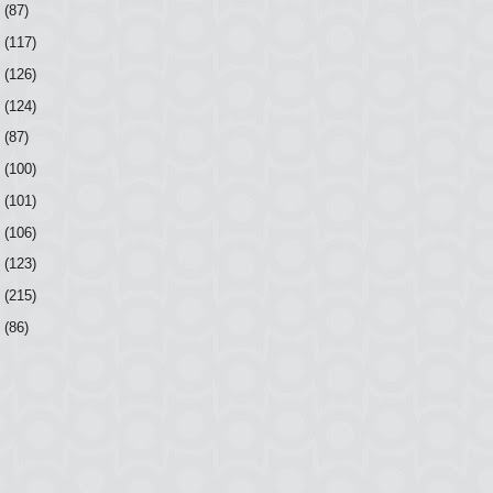
7
(87)
6
(117)
5
(126)
4
(124)
3
(87)
2
(100)
1
(101)
0
(106)
9
(123)
8
(215)
7
(86)