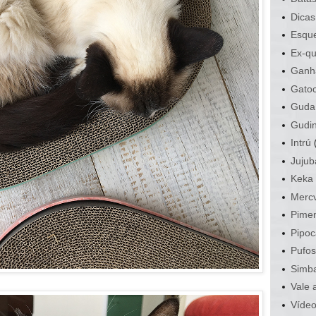
Dicas
Esque
Ex-qu
Ganh
Gato
Guda
Gudi
Intrú
Jujub
Keka
Mercv
Pime
Pipoc
Pufo
Simb
Vale 
Víde