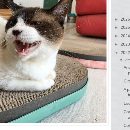
►
202
►
202
►
202
►
202
▼
202
▼
de
Arr
Cir
A p
Esc
Com
Col