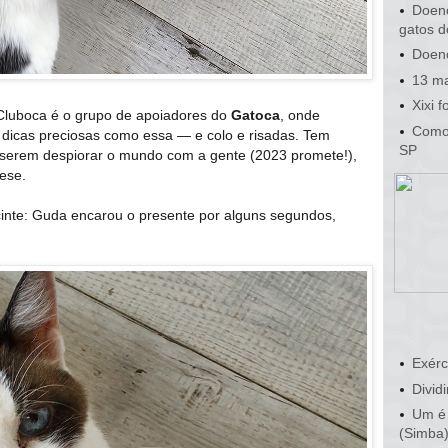
Doenç
gatos d
Doenç
13 ma
Xixi 
Cluboca é o grupo de apoiadores do
Gatoca
, onde
Como 
am dicas preciosas como essa — e colo e risadas. Tem
SP
iserem despiorar o mundo com a gente (2023 promete!),
ese.
cinte: Guda encarou o presente por alguns segundos,
Exérc
Dividi
Um é 
(Simba