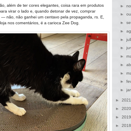
o, além de ter cores elegantes, coisa rara em produtos
►
no
para virar o lado e, quando detonar de vez, comprar
►
ou
a — não, não ganhei um centavo pela propaganda, rs. E,
►
se
oja nos comentários, é a carioca Zee Dog.
►
ag
►
ju
►
ju
►
ma
►
ab
►
ma
►
fe
►
ja
►
202
►
202
►
201
►
201