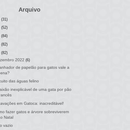
Arquivo
6
(31)
5
(52)
4
(84)
3
(82)
2
(82)
zembro 2022
(6)
anhador de papelão para gatos vale a
pena?
cuito das águas felino
aixão inexplicável de uma gata por pão
francês
avações em Gatoca: inacreditável!
o fazer gatos e árvore sobreviverem
ao Natal
o vazio