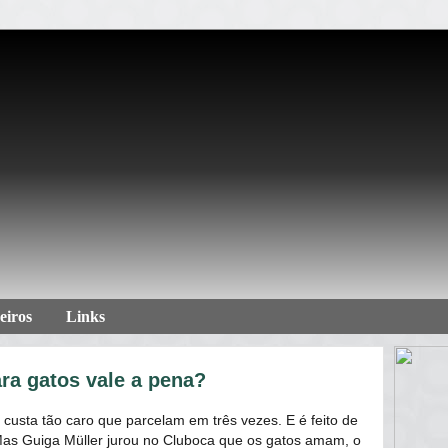
eiros
Links
ra gatos vale a pena?
 custa tão caro que parcelam em três vezes. E é feito de
 Mas Guiga Müller jurou no Cluboca que os gatos amam, o