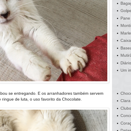
Bagag
Golpe
Pane 
Monti
Marle
Caixa
Basea
Mutir
Diári
Um in
bou se entregando. E os arranhadores também servem
Choco
 ringue de luta, o uso favorito da Chocolate.
Clara
Clubo
Conc
Cora
Data