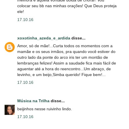
melhora é aquela vontade doida de chorar! Vou
colocar seu bb nas minhas orações! Que Deus proteja
ele!
17.10.16
xoxotinha_azeda_e_ardida
disse...
Amor, só de mãe!...Curta todos os momentos com a
mamãe e os seus irmãos, pra quando você estiver do
outro lado da ponte do arco iris ter um montão de
lembranças felizes! Assim a saudade fica mais fácil de
aguentar até a hora do reencontro...Um abraço, de
levinho, e um beijo,Simba querido! Fique bem!...
17.10.16
Música na Trilha
disse...
beijinhos nesse ruivinho lindo.
17.10.16