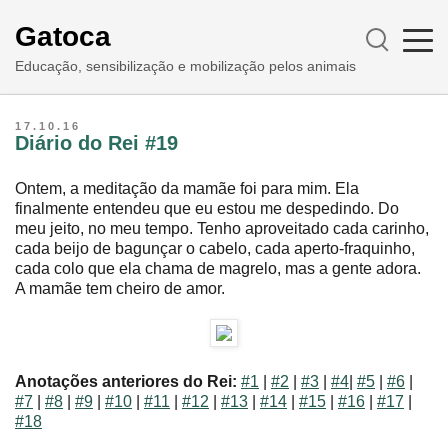
Gatoca
Educação, sensibilização e mobilização pelos animais
17.10.16
Diário do Rei #19
Ontem, a meditação da mamãe foi para mim. Ela
finalmente entendeu que eu estou me despedindo. Do
meu jeito, no meu tempo. Tenho aproveitado cada carinho,
cada beijo de bagunçar o cabelo, cada aperto-fraquinho,
cada colo que ela chama de magrelo, mas a gente adora.
A mamãe tem cheiro de amor.
Anotações anteriores do Rei:
#1
|
#2
|
#3
|
#4
|
#5
|
#6
|
#7
|
#8
|
#9
|
#10
|
#11
|
#12
|
#13
|
#14
|
#15
|
#16
|
#17
|
#18