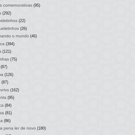
s comemorativas
(95)
s
(292)
eletinhos
(22)
ueletinhos
(26)
hando o mundo
(46)
ca
(394)
a
(121)
nhas
(75)
(87)
ba
(126)
a
(87)
vrivs
(162)
nta
(95)
ca
(84)
sa
(81)
ba
(86)
 a pena ler de novo
(180)