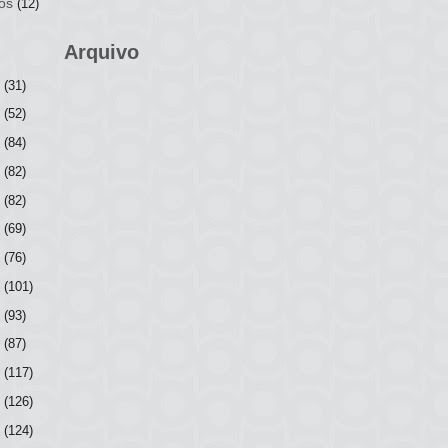
os
(12)
Arquivo
6
(31)
5
(52)
4
(84)
3
(82)
2
(82)
1
(69)
0
(76)
9
(101)
8
(93)
7
(87)
6
(117)
5
(126)
4
(124)