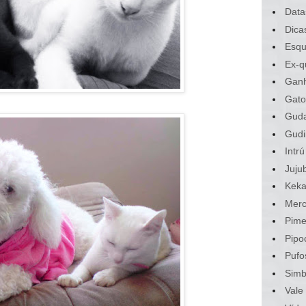
Data
Dica
Esqu
Ex-q
Gan
Gato
Gud
Gudi
Intrú
Juju
Kek
Merc
Pime
Pipo
Pufo
Sim
Vale