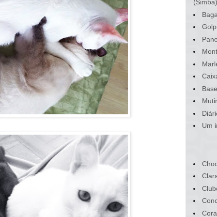
(Simba
Baga
Golp
Pane
Mont
Marl
Caix
Base
Muti
Diár
Um i
Choc
Clar
Club
Conc
Cora