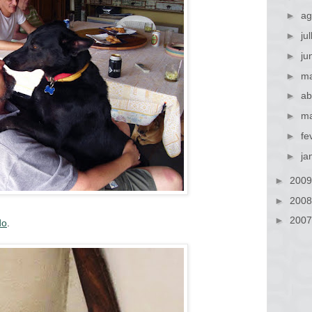
►
ag
►
ju
►
ju
►
ma
►
ab
►
ma
►
fe
►
ja
►
200
►
200
►
200
do
.