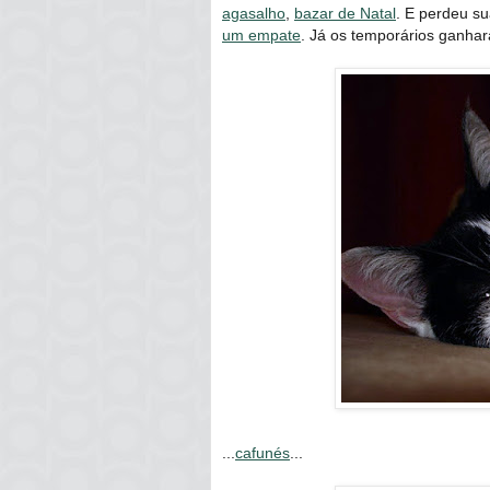
agasalho
,
bazar de Natal
. E perdeu s
um empate
. Já os temporários ganh
...
cafunés
...