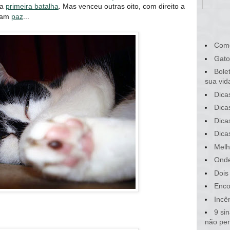
ua
primeira batalha
. Mas venceu outras oito, com direito a
aram
paz
...
Com
Gato
Bole
sua vid
Dica
Dica
Dica
Dica
Melh
Onde
Dois
Enco
Incê
9 si
não pe