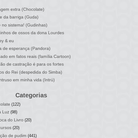
)
gem extra (Chocolate)
e da barriga (Guda)
 no sistema! (Gudinhas)
inhos de ossos da dona Lourdes
ey & eu
a de esperança (Pandora)
ado em fatos reais (família Cartoon)
rão de castração é para os fortes
ios do Rei (despedida do Simba)
ntruso em minha vida (Intrú)
Categorias
olate
(122)
a Luz
(98)
oca do Livro
(20)
ursos
(20)
ção de pudim
(441)