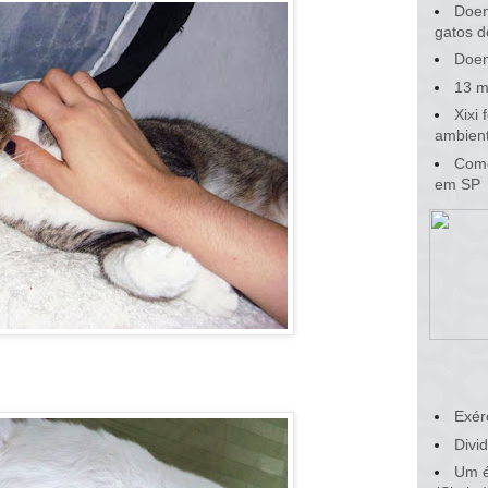
Doen
gatos d
Doen
13 m
Xixi
ambient
Como
em SP
Exér
Divid
Um é