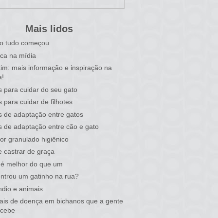
Mais lidos
o tudo começou
ca na mídia
tim: mais informação e inspiração na
a!
s para cuidar do seu gato
s para cuidar de filhotes
s de adaptação entre gatos
s de adaptação entre cão e gato
or granulado higiênico
 castrar de graça
 é melhor do que um
ntrou um gatinho na rua?
ndio e animais
nais de doença em bichanos que a gente
rcebe