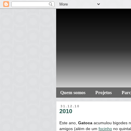
Quem somos
Projetos
Parc
31.12.10
2010
Este ano,
Gatoca
acumulou bigodes na 
amigos (além de um
focinho
no quintal