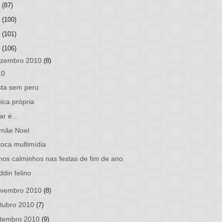
3
(87)
2
(100)
1
(101)
0
(106)
zembro 2010
(8)
10
ta sem peru
ica própria
r é...
mãe Noel
oca multimídia
hos calminhos nas festas de fim de ano
ddin felino
vembro 2010
(8)
tubro 2010
(7)
tembro 2010
(9)