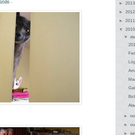
conde
...
►
201
►
201
►
201
▼
201
▼
de
20
Fes
Lóg
Ama
Ma
Gat
Bic
Ala
►
no
►
ou
►
se