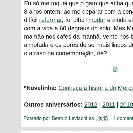
Eu só me toquei que o gato que acha qu
8 anos ontem, ao me deparar com a cena 
difícil
reformar
, foi difícil
mudar
e ainda es
com a vida a 60 degraus do solo. Mas M
mamão nos cafés da manhã, vento nos b
almofada e os pores de sol mais lindos
o atraso na comemoração, né?
*Novelinha:
Conheça a história do Merc
Outros aniversários:
2012
|
2011
|
2010
Postado por
Beatriz Levischi
às
19:45
4 coment