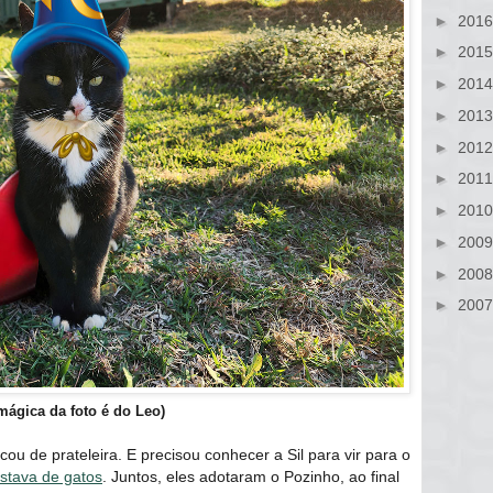
►
201
►
201
►
201
►
201
►
201
►
201
►
201
►
200
►
200
►
200
mágica da foto é do Leo)
u de prateleira. E precisou conhecer a Sil para vir para o
stava de gatos
. Juntos, eles adotaram o Pozinho, ao final