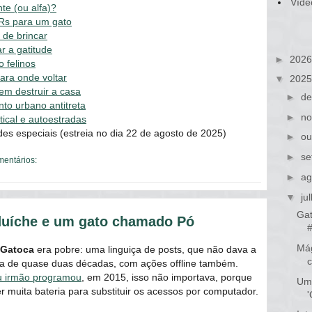
Víde
te (ou alfa)?
 Rs para um gato
l de brincar
r a gatitude
►
202
 felinos
para onde voltar
▼
202
sem destruir a casa
►
de
nto urbano antitreta
►
no
tical e autoestradas
es especiais (estreia no dia 22 de agosto de 2025)
►
ou
►
se
mentários:
►
ag
▼
ju
Gat
duíche e um gato chamado Pó
Mág
Gatoca
era pobre: uma linguiça de posts, que não dava a
 de quase duas décadas, com ações offline também.
eu irmão programou
, em 2015, isso não importava, porque
Um 
 muita bateria para substituir os acessos por computador.
'