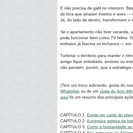
E não precisa de gatil no interiorrr. B
de fora que atraiam insetos e aves ― 
Já, do lado de dentro, transformem o
Se o apartamento não tiver varanda, 
pode funcionar bem como TV felina. O 
embaixo já fascina os bichanos ― em
Turbinar o território para manter o rit
amigo fique entediado, ansioso ou es
não pensem, porém, que a estratégia 
(Tem um troco sobrando, gosta do noss
WhatsApp
ou de um
clube do livro dif
aqui
fiz um resumo das principais açõe
CAPÍTULO 1:
Existe um canto do pla
CAPÍTULO 2:
A primeira gateira da his
CAPÍTULO 3:
Como a humanidade se 
CAPÍTULO 4:
Seu gato vem da Améri