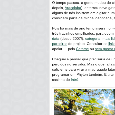
O tempo passou, a gente mudou de c
depois,
Araçoiaba
), enterrou nove gat
alguns de nós insistem em digitar n
considero parte da minha identidade, 
Pois há mais de ano tento inserir no
m
três tracinhos empilhados, para quem
data
(desde 2007!),
categoria
,
mais li
parceiros
do projeto. Consultar os
link
apoiar ― pelo
Catarse
ou
sem gastar
Cheguei a pensar que precisaria de 
perdidos no servidor. Mas o que falt
suficiente para virar a madrugada luta
programar em Phyton também. E tirar
casinha do
Intrú
.