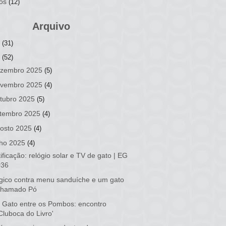
os
(12)
Arquivo
6
(31)
5
(52)
zembro 2025
(5)
vembro 2025
(4)
tubro 2025
(5)
tembro 2025
(4)
osto 2025
(4)
lho 2025
(4)
ificação: relógio solar e TV de gato | EG
#36
ico contra menu sanduíche e um gato
chamado Pó
Gato entre os Pombos: encontro
Cluboca do Livro'