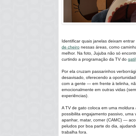
Identificar quais janelas deixam entra
de cheiro
nessas áreas, como caminhas,
melhor. Na foto, Jujuba não só encont
curtindo a programação da TV do
gatil
Por ela cruzam passarinhos verborrágic
desavisado, oferecendo a oportunidad
com a gente ― em frente à telinha, 
emocionalmente em outras vidas (sem
experiências).
A TV de gato coloca em uma moldura a
possibilita engajamento passivo, uma 
apanhar, matar, comer (CAMC) ― acomp
peludos por boa parte do dia, ajudan
trabalha fora.