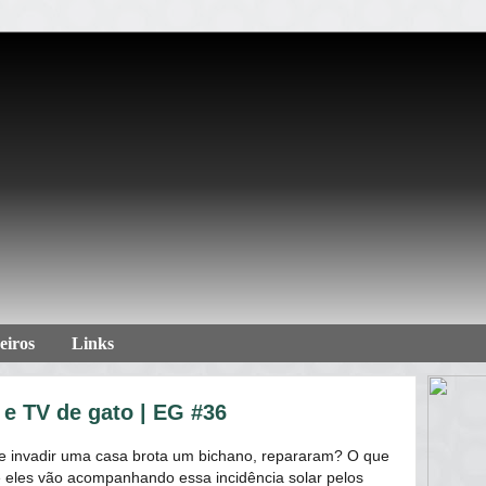
eiros
Links
r e TV de gato | EG #36
e invadir uma casa brota um bichano, repararam? O que
 eles vão acompanhando essa incidência solar pelos