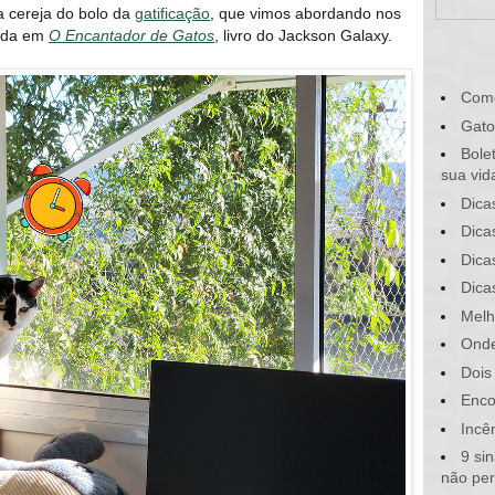
a cereja do bolo da
gatificação
, que vimos abordando nos
rada em
O Encantador de Gatos
, livro do Jackson Galaxy.
Com
Gato
Bole
sua vid
Dica
Dica
Dica
Dica
Melh
Onde
Dois
Enco
Incê
9 si
não pe