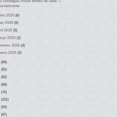
rú conseguiu morar dentro de casa ―
parcialmente
nho 2025
(6)
io 2025
(6)
ril 2025
(5)
rço 2025
(2)
vereiro 2025
(4)
neiro 2025
(3)
4
(84)
3
(82)
2
(82)
1
(69)
0
(76)
9
(101)
8
(93)
7
(87)