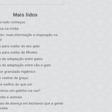
Mais lidos
o tudo começou
ca na mídia
tim: mais informação e inspiração na
a!
s para cuidar do seu gato
s para cuidar de filhotes
s de adaptação entre gatos
s de adaptação entre cão e gato
or granulado higiênico
 castrar de graça
 é melhor do que um
ntrou um gatinho na rua?
ndio e animais
nais de doença em bichanos que a gente
rcebe