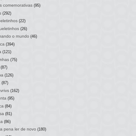
s comemorativas
(95)
s
(292)
eletinhos
(22)
ueletinhos
(26)
hando o mundo
(46)
ca
(394)
a
(121)
nhas
(75)
(87)
ba
(126)
a
(87)
vrivs
(162)
nta
(95)
ca
(84)
sa
(81)
ba
(86)
 a pena ler de novo
(180)