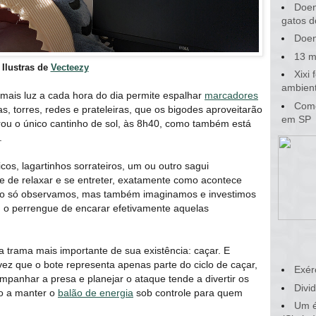
Doen
gatos d
Doen
13 m
Ilustras de
Vecteezy
Xixi
ambient
r mais luz a cada hora do dia permite espalhar
marcadores
Como
 torres, redes e prateleiras, que os bigodes aproveitarão
em SP
rou o único cantinho de sol, às 8h40, como também está
.
os, lagartinhos sorrateiros, um ou outro sagui
e de relaxar e se entreter, exatamente como acontece
não só observamos, mas também imaginamos e investimos
 o perrengue de encarar efetivamente aquelas
 trama mais importante de sua existência: caçar. E
vez que o bote representa apenas parte do ciclo de caçar,
Exér
anhar a presa e planejar o ataque tende a divertir os
Divid
do a manter o
balão de energia
sob controle para quem
Um é