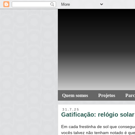
Quem somos
Projetos
Parc
31.7.25
Gatificação: relógio sola
Em cada frestinha de sol que consegu
vocês talvez não tenham notado é que