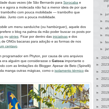
Int
idade duas vezes (de São Bernardo para
Sorocaba
e
os e agora a molecada não faz a menor ideia de por que
um trambolho com pouca mobilidade ― trambolho que
►
ju
aliás. Junto com a pouca mobilidade.
►
ma
obile
um menu sanduíche (ou hambúrguer), aquele dos
►
ab
 prefere o blog na palma da mão poder buscar os posts por
►
ma
dos
ou
séries
. Ficar por dentro das
iniciativas
e dos
s
de ONGs bacanas para adoção e as formas de nos
►
fe
 um centavo
.
►
ja
um programador em Phyton, por causa de uns arquivos
►
202
ava era alguém que considerasse o
Gatoca
importante o
►
202
ndo com as limitações do Blogger. Apesar de Beto (Spinelli)
 da manga outras mágicas, como o
isolamento térmico
da
►
202
►
202
►
202
►
201
►
201
►
201