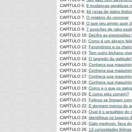
CAPÍTULO 5:
8 mudanças genéticas 
CAPÍTULO 6:
44 raças de gatos lindo
CAPÍTULO 7:
O mistério do ronronar
CAPÍTULO 8:
O que seu amigo quer d
CAPÍTULO 9:
7 posições de rabo expl
CAPÍTULO 10:
Decifre as expressões f
CAPÍTULO 11:
Como é um abraço feli
CAPÍTULO 12:
Feromônios e os cheir
CAPÍTULO 13:
Tem outro bichano vive
CAPÍTULO 14:
O segredo da gatitude!
CAPÍTULO 15:
Conheça sua maquininh
CAPÍTULO 16:
Conheça sua maquinin
CAPÍTULO 17:
Conheça sua maquininh
CAPÍTULO 18:
Conheça sua maquinin
CAPÍTULO 19:
Como e o que os gato
CAPÍTULO 20:
E como eles comem?
CAPÍTULO 21:
Felinos se limpam com
CAPÍTULO 22:
E dormem menos do q
CAPÍTULO 23:
Qual é o arquétipo do 
CAPÍTULO 24:
Identifique os lugares 
CAPÍTULO 25:
Gato medroso: faça do 
CAPÍTULO 26:
13 curiosidades felinas