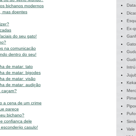
Data
nos bichanos modernos
s, mas doentes
Dica
Esqu
izer?
Ex-q
icadas
aciais do seu gato!
Gan
no?
Gato
os na comunicação
Gud
ndo dentro do seu!
Gudi
a de matar: tato
Intrú
ha de matar: bigodes
Juju
a de matar: visão
Kek
ha de matar: audição
Merc
s caçam?
Pime
o a cena de um crime
Pipo
ue parece
Pufo
seu bichano?
de confiança dele
Sim
esconderijo casulo!
Vale