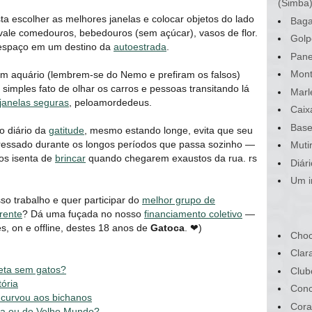
(Simba
asta escolher as melhores janelas e colocar objetos do lado
Baga
vale comedouros, bebedouros (sem açúcar), vasos de flor.
Golp
 espaço em um destino da
autoestrada
.
Pane
Mont
um aquário (lembrem-se do Nemo e prefiram os falsos)
simples fato de olhar os carros e pessoas transitando lá
Marl
janelas seguras
, peloamordedeus.
Caix
Base
mo diário da
gatitude
, mesmo estando longe, evita que seu
tressado durante os longos períodos que passa sozinho ―
Muti
os isenta de
brincar
quando chegarem exaustos da rua. rs
Diár
Um i
o trabalho e quer participar do
melhor grupo de
erente
? Dá uma fuçada no nosso
financiamento coletivo
—
s, on e offline, destes 18 anos de
Gatoca
. ❤)
Choc
Clar
neta sem gatos?
Club
tória
Conc
curvou aos bichanos
Cora
ca ou do Velho Mundo?