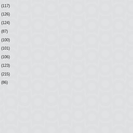
6
(117)
5
(126)
4
(124)
3
(87)
2
(100)
1
(101)
0
(106)
9
(123)
8
(215)
7
(86)