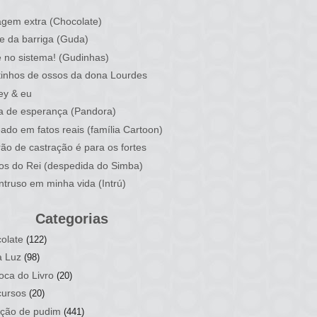
)
gem extra (Chocolate)
e da barriga (Guda)
 no sistema! (Gudinhas)
inhos de ossos da dona Lourdes
ey & eu
a de esperança (Pandora)
ado em fatos reais (família Cartoon)
rão de castração é para os fortes
ios do Rei (despedida do Simba)
ntruso em minha vida (Intrú)
Categorias
olate
(122)
a Luz
(98)
oca do Livro
(20)
ursos
(20)
ção de pudim
(441)