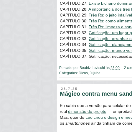
CAPÍTULO 27:
Existe bichano dominan
CAPÍTULO 28:
A importância dos três
CAPÍTULO 29:
Três Rs: o jeito infalíve
CAPÍTULO 30:
Três Rs: como alimenta
CAPÍTULO 31:
Três Rs: limpeza e sono
CAPÍTULO 32:
Gatificação: um lugar 
CAPÍTULO 33:
Gatificação: arranhar 
CAPÍTULO 34:
Gatificação: planejame
CAPÍTULO 35:
Gatificação: mundo ver
CAPÍTULO 37: Gatificação: necessidad
Postado por
Beatriz Levischi
às
23:00
2 co
Categorias:
Dicas
,
Jujuba
23.7.25
Mágico contra menu san
Eu sabia que a versão para celular do
real
dimensão do projeto
― empreitada
Mas, quando
Leo criou o design e m
os
smartphones
ainda tinham de comer