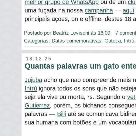
melhor grupo de WhatsApp
ou de um
clu
uma fuçada na nossa
campanha
—
aqui
principais ações, on e offline, destes 18
Postado por
Beatriz Levischi
às
16:09
7 coment
Categorias:
Datas comemorativas
,
Gatoca
,
Intrú
18.12.25
Quantas palavras um gato ent
Jujuba
acho que não compreende mais na
Intrú
ignora todos os sons que não este
seja ela viva ou morta, rs. Segundo o
vet
Gutierrez
, porém, os bichanos conseguem 
palavras —
Billi
até se comunicava bidir
sua humana com botões e um vocabulário