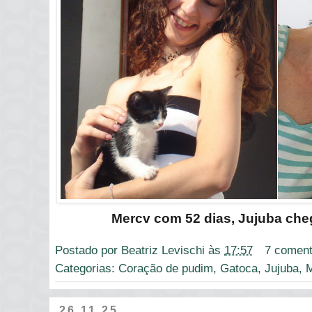
Mercv com 52 dias, Jujuba ch
Postado por
Beatriz Levischi
às
17:57
7 coment
Categorias:
Coração de pudim
,
Gatoca
,
Jujuba
,
M
26.11.25