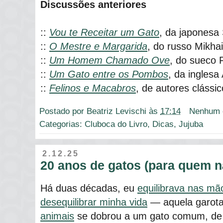
Discussões anteriores
::
Vou te Receitar um Gato
, da japonesa
::
O Mestre e Margarida
, do russo Mikha
::
Um Homem Chamado Ove
, do sueco 
::
Um Gato entre os Pombos
, da inglesa
::
Felinos e Macabros
, de autores clássi
Postado por
Beatriz Levischi
às
17:14
Nenhum 
Categorias:
Cluboca do Livro
,
Dicas
,
Jujuba
2.12.25
20 anos de gatos (para quem n
Há duas décadas, eu
equilibrava nas mã
desequilibrar minha vida
― aquela garota
animais
se dobrou a um gato comum, de 