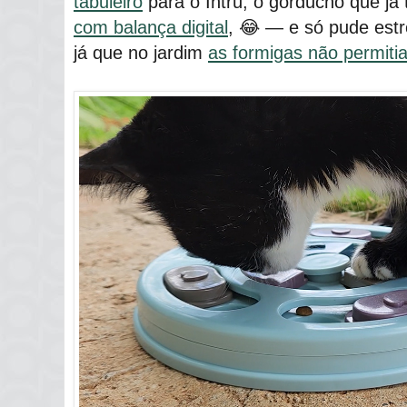
tabuleiro
para o Intrú, o gorducho que j
com balança digital
, 😂 ― e só pude est
já que no jardim
as formigas não permiti