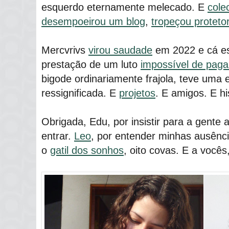
esquerdo eternamente melecado. E
cole
desempoeirou um blog
,
tropeçou proteto
Mercvrivs
virou saudade
em 2022 e cá es
prestação de um luto
impossível de pagar
bigode ordinariamente frajola, teve uma e
ressignificada. E
projetos
. E amigos. E hi
Obrigada, Edu, por insistir para a gente ab
entrar.
Leo
, por entender minhas ausênci
o
gatil dos sonhos
, oito covas. E a vocês