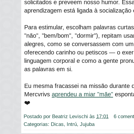
solicitados e preveem nosso humor. Ess
aprendizagem está ligada à socialização 
Para estimular, escolham palavras curtas
"não", "bem/bom", "dormir"), repitam us
alegres, como se conversassem com um
oferecendo carinho ou petiscos ― o exer
linguagem corporal e como a gente pron
as palavras em si.
Eu mesma fracassei na missão durante 
Mercvrivs
aprendeu a miar "mãe"
espont
❤️
Postado por
Beatriz Levischi
às
17:01
6 coment
Categorias:
Dicas
,
Intrú
,
Jujuba