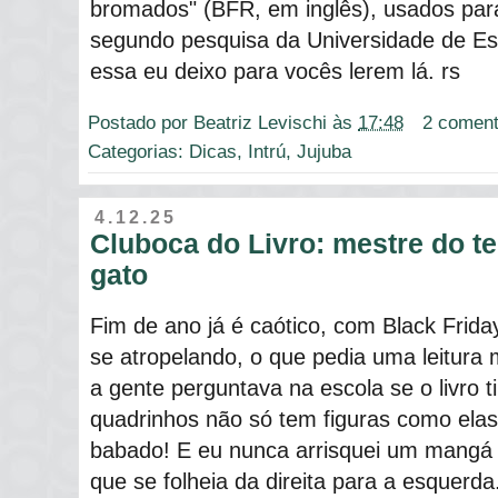
bromados" (BFR, em inglês), usados par
segundo pesquisa da Universidade de Es
essa eu deixo para vocês lerem lá. rs
Postado por
Beatriz Levischi
às
17:48
2 coment
Categorias:
Dicas
,
Intrú
,
Jujuba
4.12.25
Cluboca do Livro: mestre do t
gato
Fim de ano já é caótico, com Black Friday
se atropelando, o que pedia uma leitur
a gente perguntava na escola se o livro t
quadrinhos não só tem figuras como elas
babado! E eu nunca arrisquei um mang
que se folheia da direita para a esquerda