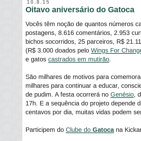
10.8.15
Oitavo aniversário do Gatoca
Vocês têm noção de quantos números c
postagens, 8.616 comentários, 2.953 cur
bichos socorridos, 25 parceiros, R$ 21.1
(R$ 3.000 doados pelo
Wings For Chang
e gatos
castrados em mutirão
.
São milhares de motivos para comemorar 
milhares para continuar a educar, consci
de pudim. A festa ocorrerá no
Genésio
, 
17h. E a sequência do projeto depende 
centavos por dia, muitas vidas podem ser
Participem do
Clube do
Gatoca
na Kicka