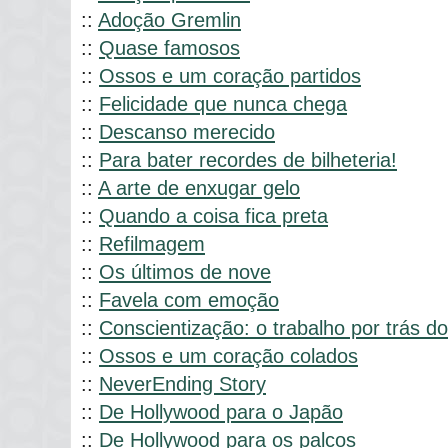
::
Adoção Gremlin
::
Quase famosos
::
Ossos e um coração partidos
::
Felicidade que nunca chega
::
Descanso merecido
::
Para bater recordes de bilheteria!
::
A arte de enxugar gelo
::
Quando a coisa fica preta
::
Refilmagem
::
Os últimos de nove
::
Favela com emoção
::
Conscientização: o trabalho por trás do
::
Ossos e um coração colados
::
NeverEnding Story
::
De Hollywood para o Japão
::
De Hollywood para os palcos