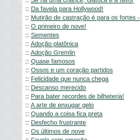
::
Se há uma chance, Gatoca é a favor
::
Da favela para Hollywood!
::
Mutirão de castração é para os fortes -
::
O primeiro de nove!
::
Sementes
::
Adoção platônica
::
Adoção Gremlin
::
Quase famosos
::
Ossos e um coração partidos
::
Felicidade que nunca chega
::
Descanso merecido
::
Para bater recordes de bilheteria!
::
A arte de enxugar gelo
::
Quando a coisa fica preta
::
Desfecho frustrante
::
Os últimos de nove