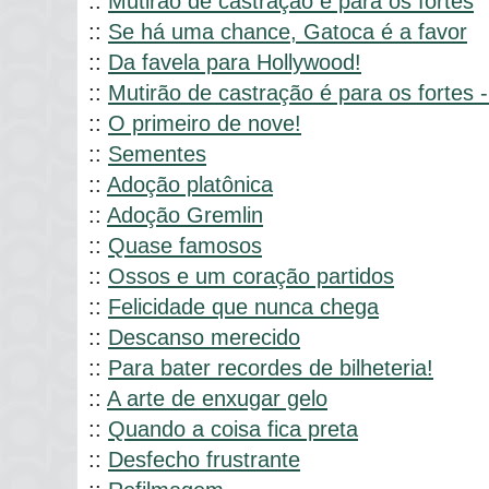
::
Mutirão de castração é para os fortes
::
Se há uma chance, Gatoca é a favor
::
Da favela para Hollywood!
::
Mutirão de castração é para os fortes -
::
O primeiro de nove!
::
Sementes
::
Adoção platônica
::
Adoção Gremlin
::
Quase famosos
::
Ossos e um coração partidos
::
Felicidade que nunca chega
::
Descanso merecido
::
Para bater recordes de bilheteria!
::
A arte de enxugar gelo
::
Quando a coisa fica preta
::
Desfecho frustrante