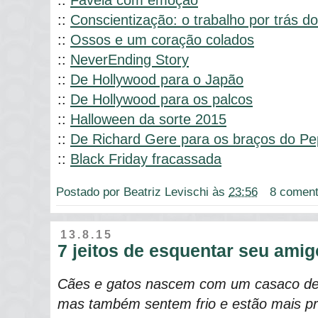
::
Favela com emoção
::
Conscientização: o trabalho por trás do
::
Ossos e um coração colados
::
NeverEnding Story
::
De Hollywood para o Japão
::
De Hollywood para os palcos
::
Halloween da sorte 2015
::
De Richard Gere para os braços do P
::
Black Friday fracassada
Postado por
Beatriz Levischi
às
23:56
8 coment
13.8.15
7 jeitos de esquentar seu amig
Cães e gatos nascem com um casaco de p
mas também sentem frio e estão mais p