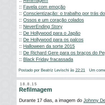
::
Refilmagem
::
Favela com emoção
::
Conscientização: o trabalho por trás do
::
Ossos e um coração colados
::
NeverEnding Story
::
De Hollywood para o Japão
::
De Hollywood para os palcos
::
Halloween da sorte 2015
::
De Richard Gere para os braços do P
::
Black Friday fracassada
Postado por
Beatriz Levischi
às
22:21
Um come
18.8.15
Refilmagem
Durante 17 dias, a imagem do
Johnny De