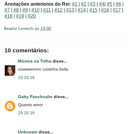
Anotações anteriores do Rei:
#1
|
#2
|
#3
|
#4
|
#5
|
#6
|
#7
|
#8
|
#9
|
#10
|
#11
|
#12
|
#13
|
#14
|
#15
|
#16
|
#17
|
#18
|
#19
|
#20
Beatriz Levischi
às
19:00
10 comentários:
Música na Trilha
disse...
oowwwnnnn coisinha linda
19.10.16
Gaby Paschoalin
disse...
Quanto amor
19.10.16
Unknown
disse...