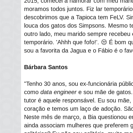
2015, comecei a namorar com meu marid
moramos todos juntos. Fiz lar temporári
descobrimos que a Tapioca tem FeLV. Si
louca dos gatos dos Simpsons. Mesmo te
outro lado, meu marido sempre recebeu e
temporário. 'Ahhh que fofo!'. 😒 É bom 
sou a favorita da Jagua e o Fábio é o favo
Bárbara Santos
"Tenho 30 anos, sou ex-funcionária públi
como
data engineer
e sou mãe de gatos. 
tutor é aquele responsável. Eu sou mãe
coração e temos um laço de adoção. São o
Neste mês de março, a Bia questionou e
ainda associam mulheres que preferem ga