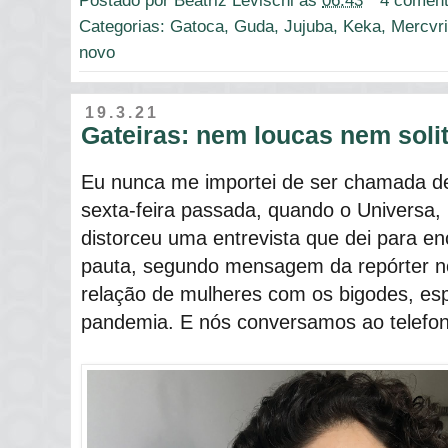
Postado por
Beatriz Levischi
às
06:43
4 coment
Categorias:
Gatoca
,
Guda
,
Jujuba
,
Keka
,
Mercvr
novo
19.3.21
Gateiras: nem loucas nem solit
Eu nunca me importei de ser chamada de 
sexta-feira passada, quando o Universa, 
distorceu uma entrevista que dei para en
pauta, segundo mensagem da repórter no
relação de mulheres com os bigodes, es
pandemia. E nós conversamos ao telefo