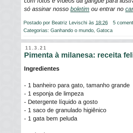
com fotos e vídeos da gangue para ilustra
só assinar nosso
boletim
ou entrar no
ca
Postado por
Beatriz Levischi
às
18:26
5 coment
Categorias:
Ganhando o mundo
,
Gatoca
11.3.21
Pimenta à milanesa: receita fel
Ingredientes
- 1 banheiro para gato, tamanho grande
- 1 esponja de limpeza
- Detergente líquido a gosto
- 1 saco de granulado higiênico
- 1 gata bem peluda