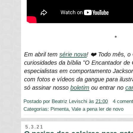
*
Em abril tem
série nova
! ❤️ Todo mês, o
curiosidades da bíblia "O Encantador de 
especialistas em comportamento Jackson
com fotos e vídeos da gangue para ilustra
só assinar nosso
boletim
ou entrar no
ca
Postado por
Beatriz Levischi
às
21:00
4 coment
Categorias:
Pimenta
,
Vale a pena ler de novo
5.3.21