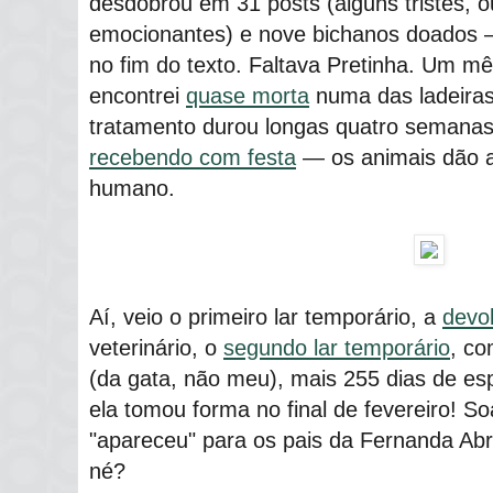
desdobrou em 31 posts (alguns tristes, o
emocionantes) e nove bichanos doados ―
no fim do texto. Faltava Pretinha. Um mê
encontrei
quase morta
numa das ladeiras 
tratamento durou longas quatro semanas 
recebendo com festa
― os animais dão a
humano.
Aí, veio o primeiro lar temporário, a
devo
veterinário, o
segundo lar temporário
, co
(da gata, não meu), mais 255 dias de espe
ela tomou forma no final de fevereiro! So
"apareceu" para os pais da Fernanda Ab
né?