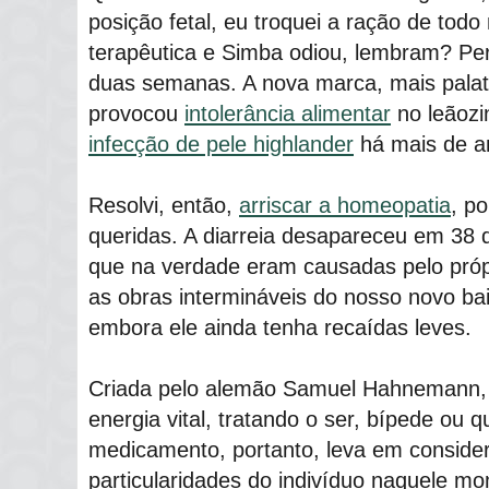
posição fetal, eu troquei a ração de tod
terapêutica e Simba odiou, lembram? Pe
duas semanas. A nova marca, mais palat
provocou
intolerância alimentar
no leãozin
infecção de pele highlander
há mais de a
Resolvi, então,
arriscar a homeopatia
, p
queridas. A diarreia desapareceu em 38 d
que na verdade eram causadas pelo próp
as obras intermináveis do nosso novo ba
embora ele ainda tenha recaídas leves.
Criada pelo alemão Samuel Hahnemann, 
energia vital, tratando o ser, bípede ou
medicamento, portanto, leva em conside
particularidades do indivíduo naquele m