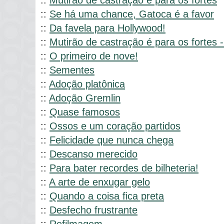
::
Mutirão de castração é para os fortes
::
Se há uma chance, Gatoca é a favor
::
Da favela para Hollywood!
::
Mutirão de castração é para os fortes -
::
O primeiro de nove!
::
Sementes
::
Adoção platônica
::
Adoção Gremlin
::
Quase famosos
::
Ossos e um coração partidos
::
Felicidade que nunca chega
::
Descanso merecido
::
Para bater recordes de bilheteria!
::
A arte de enxugar gelo
::
Quando a coisa fica preta
::
Desfecho frustrante