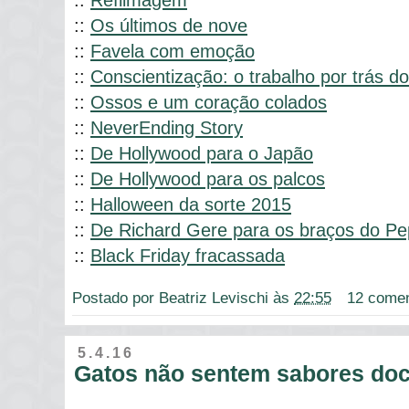
::
Refilmagem
::
Os últimos de nove
::
Favela com emoção
::
Conscientização: o trabalho por trás do
::
Ossos e um coração colados
::
NeverEnding Story
::
De Hollywood para o Japão
::
De Hollywood para os palcos
::
Halloween da sorte 2015
::
De Richard Gere para os braços do P
::
Black Friday fracassada
Postado por
Beatriz Levischi
às
22:55
12 comen
5.4.16
Gatos não sentem sabores doc