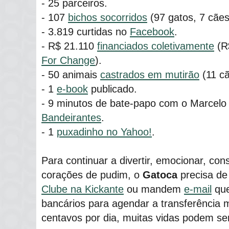
- 25 parceiros.
- 107
bichos socorridos
(97 gatos, 7 cães
- 3.819 curtidas no
Facebook
.
- R$ 21.110
financiados coletivamente
(R
For Change
).
- 50 animais
castrados em mutirão
(11 cã
- 1
e-book
publicado.
- 9 minutos de bate-papo com o Marcelo
Bandeirantes
.
- 1
puxadinho no Yahoo!
.
Para continuar a divertir, emocionar, cons
corações de pudim, o
Gatoca
precisa de
Clube na Kickante
ou mandem
e-mail
que
bancários para agendar a transferência
centavos por dia, muitas vidas podem ser