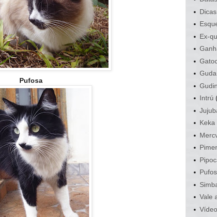
Dicas
Esque
Ex-qu
Ganh
Gato
Guda
Pufosa
Gudi
Intrú
Jujub
Keka
Mercv
Pime
Pipoc
Pufo
Simb
Vale 
Víde