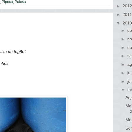
,
Pipoca
,
Pufosa
►
201
►
201
▼
201
►
de
►
no
►
ou
aixo do fogão!
►
se
inhos
►
ag
►
ju
►
ju
▼
ma
Anj
Mai
Meu
Sor