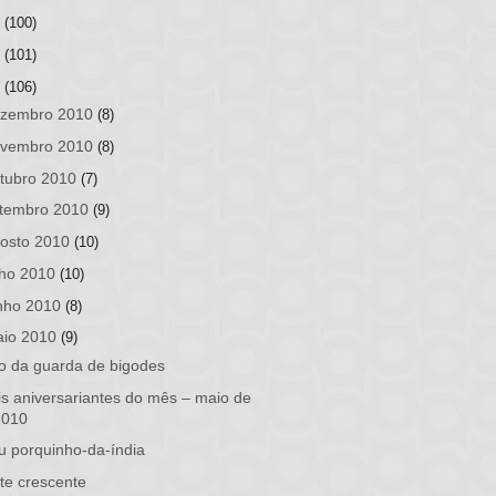
2
(100)
1
(101)
0
(106)
zembro 2010
(8)
vembro 2010
(8)
tubro 2010
(7)
tembro 2010
(9)
osto 2010
(10)
lho 2010
(10)
nho 2010
(8)
io 2010
(9)
o da guarda de bigodes
s aniversariantes do mês – maio de
2010
 porquinho-da-índia
te crescente