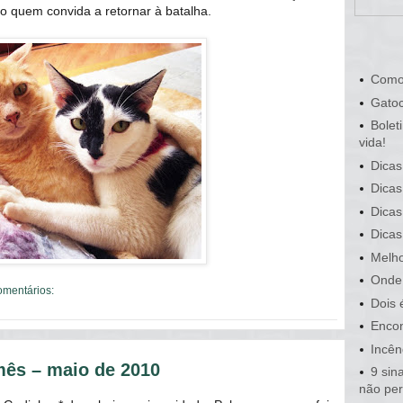
o quem convida a retornar à batalha.
Como
Gatoc
Bolet
vida!
Dicas
Dicas
Dicas
Dicas
Melho
Onde 
omentários:
Dois 
Encon
Incên
mês – maio de 2010
9 sin
não pe