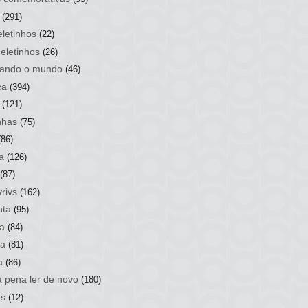
(291)
letinhos
(22)
eletinhos
(26)
ando o mundo
(46)
ca
(394)
(121)
nhas
(75)
(86)
a
(126)
(87)
rivs
(162)
nta
(95)
a
(84)
sa
(81)
a
(86)
a pena ler de novo
(180)
os
(12)