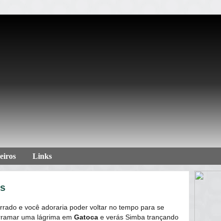
eiros
Links
es
rado e você adoraria poder voltar no tempo para se
derramar uma lágrima em
Gatoca
e verás Simba trançando