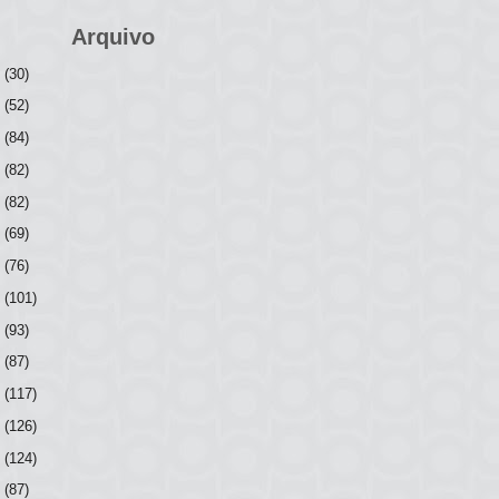
Arquivo
6
(30)
5
(52)
4
(84)
3
(82)
2
(82)
1
(69)
0
(76)
9
(101)
8
(93)
7
(87)
6
(117)
5
(126)
4
(124)
3
(87)