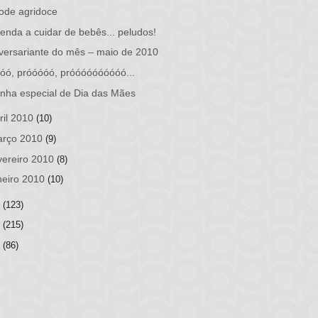
ode agridoce
enda a cuidar de bebês... peludos!
versariante do mês – maio de 2010
óó, próóóóó, próóóóóóóóóó...
inha especial de Dia das Mães
ril 2010
(10)
rço 2010
(9)
vereiro 2010
(8)
neiro 2010
(10)
9
(123)
8
(215)
7
(86)