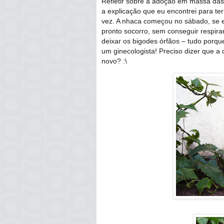
Refletir sobre a adoção em massa das
a explicação que eu encontrei para te
vez. A nhaca começou no sábado, se 
pronto socorro, sem conseguir respir
deixar os bigodes órfãos – tudo porque
um ginecologista! Preciso dizer que 
novo? :\