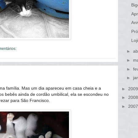
Big
Apr
Ani
Pró
Loj
mentários:
►
ab
►
ma
►
fe
►
ja
ma família. Mas um dia apareceu em casa cheia e a
►
200
os bebês ainda de cordão umbilical, ela se escondeu no
►
200
rezar para São Francisco.
►
200