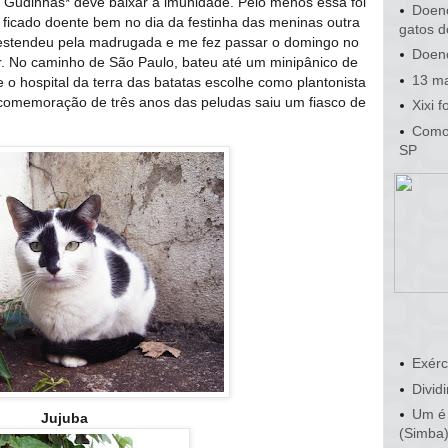
 Gudinhas* deve baixar a imunidade. Pelo menos essa foi
Doenç
r ficado doente bem no dia da festinha das meninas outra
gatos d
estendeu pela madrugada e me fez passar o domingo no
Doenç
ar. No caminho de São Paulo, bateu até um minipânico de
13 ma
 o hospital da terra das batatas escolhe como plantonista
a comemoração de três anos das peludas saiu um fiasco de
Xixi 
Como 
SP
Exérc
Dividi
Um é 
Jujuba
(Simba