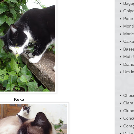
Bagag
Golpe
Pane 
Monti
Marle
Caixa
Basea
Mutir
Diári
Um in
Choco
Keka
Clara
Clubo
Conc
Cora
Data