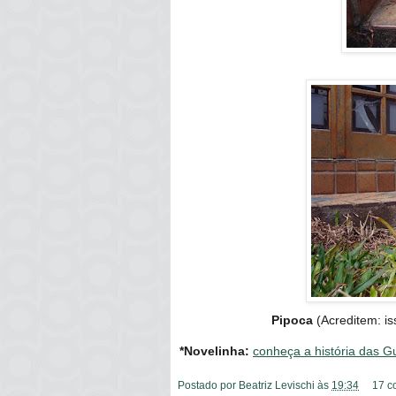
Pipoca
(Acreditem: is
*Novelinha:
conheça a história das G
Postado por
Beatriz Levischi
às
19:34
17 c