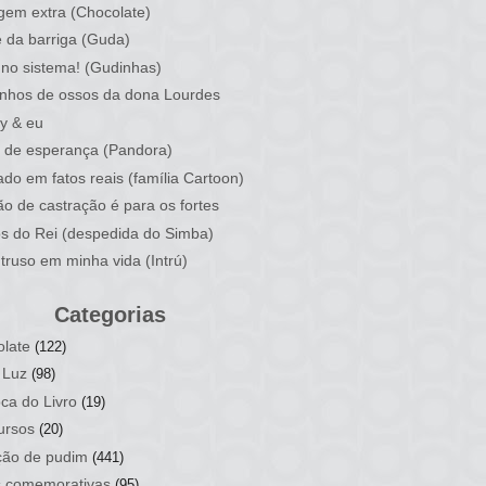
em extra (Chocolate)
 da barriga (Guda)
no sistema! (Gudinhas)
nhos de ossos da dona Lourdes
y & eu
 de esperança (Pandora)
do em fatos reais (família Cartoon)
ão de castração é para os fortes
os do Rei (despedida do Simba)
truso em minha vida (Intrú)
Categorias
late
(122)
 Luz
(98)
ca do Livro
(19)
ursos
(20)
ção de pudim
(441)
s comemorativas
(95)