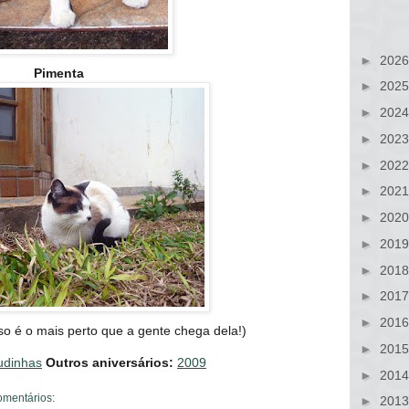
►
202
Pimenta
►
202
►
202
►
202
►
202
►
202
►
202
►
201
►
201
►
201
►
201
so é o mais perto que a gente chega dela!)
►
201
udinhas
Outros aniversários:
2009
►
201
omentários:
►
201