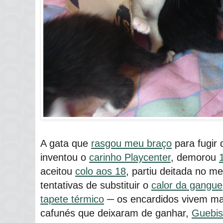
A gata que
rasgou meu braço
para fugir 
inventou o
carinho Playcenter
, demorou
aceitou
colo aos 18
, partiu deitada no m
tentativas de substituir o
calor da gangue
tapete térmico
─ os encardidos vivem ma
cafunés que deixaram de ganhar,
Guebis