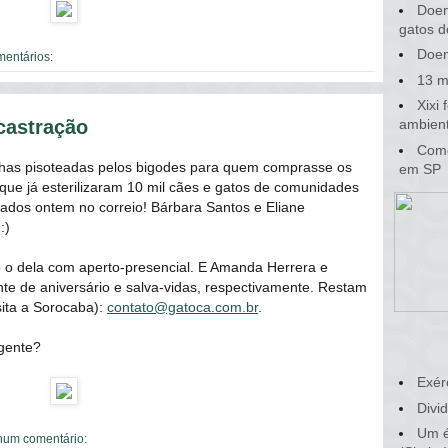
Doen
gatos d
Doen
mentários:
13 m
Xixi
castração
ambient
Como
nhas pisoteadas pelos bigodes para quem comprasse os
em SP
 que já esterilizaram 10 mil cães e gatos de comunidades
tados ontem no correio! Bárbara Santos e Eliane
:)
o o dela com aperto-presencial. E Amanda Herrera e
 de aniversário e salva-vidas, respectivamente. Restam
sita a Sorocaba):
contato@gatoca.com.br
.
gente?
Exér
Divid
Um é
um comentário: