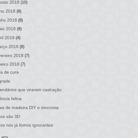
osto 2018
(10)
lho 2018
(8)
nho 2018
(8)
io 2018
(8)
ril 2018
(4)
rço 2018
(8)
vereiro 2018
(7)
neiro 2018
(7)
a de cura
grade
endários que viraram castração
ência felina
xa de madeira DIY e sincronia
tos são 3D
os nós já fomos ignorantes