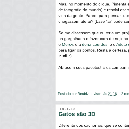
Mas, no momento do clique, Pimenta
de fotografia do mundo) e resolvi esc
vida da gente. Parem para pensar: qu
chegassem até aí? (Esse "aí" pode ser 
Se me dissessem que eu teria um projet
na gargalhada e fazer cara de nojinho
o
Mercv
, e a
dona Lourdes
, e o
Adote 
para ligar os pontos. Resta a certeza
inútil. :)
Abracem seus pacotes! E os companh
Postado por
Beatriz Levischi
às
21:16
2 co
10.1.18
Gatos são 3D
Diferente dos cachorros, que se cont