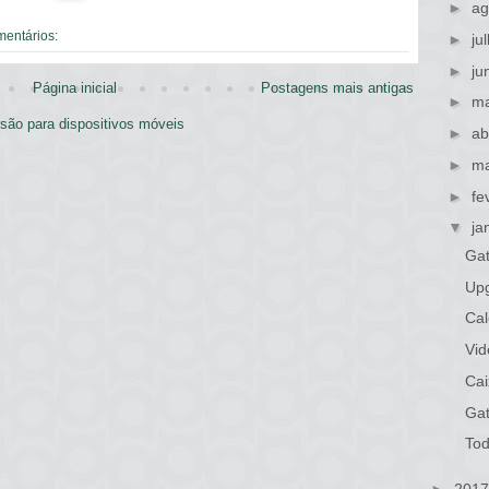
►
ag
mentários:
►
ju
►
ju
Página inicial
Postagens mais antigas
►
ma
rsão para dispositivos móveis
►
ab
►
ma
►
fe
▼
ja
Gat
Up
Cal
Vid
Cai
Ga
Tod