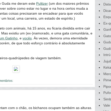
 e Guda me deram este
Pulitzer
(um dos maiores prêmios
Data
rever sobre como estar no lugar e na hora certos muda a
Dica
antas coisas precisaram se encadear para que vocês
Esqu
um local, uma carreira, um estado de espírito.)
Ex-q
o com animais, há 15 anos, eu ficaria dividida entre cair
Gan
. Mas existiu um (ex-)namorado, e uma gata comunitária, e
Gato
um Gatinho
, e
vocês
. Às vezes, demora uma eternidade
Gud
, porém, de que todo esforço contrário é absolutamente
Gudi
Intrú
eiros-quadrúpedes de viagem também.
Juju
Kek
Merc
Pime
mentários:
Pipo
Pufo
Sim
Vale
entam com o chão, os bichanos ocupam também as alturas.