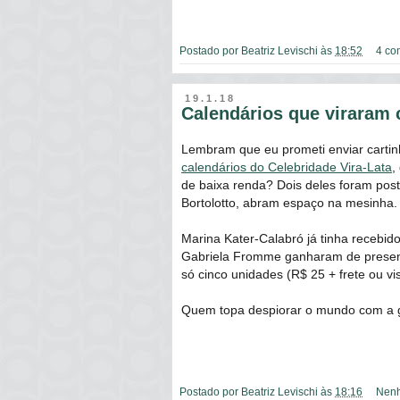
Postado por
Beatriz Levischi
às
18:52
4 co
19.1.18
Calendários que viraram 
Lembram que eu prometi enviar carti
calendários do Celebridade Vira-Lata
,
de baixa renda? Dois deles foram pos
Bortolotto, abram espaço na mesinha. 
Marina Kater-Calabró já tinha recebid
Gabriela Fromme ganharam de presente
só cinco unidades (R$ 25 + frete ou vi
Quem topa despiorar o mundo com a 
Postado por
Beatriz Levischi
às
18:16
Nenh