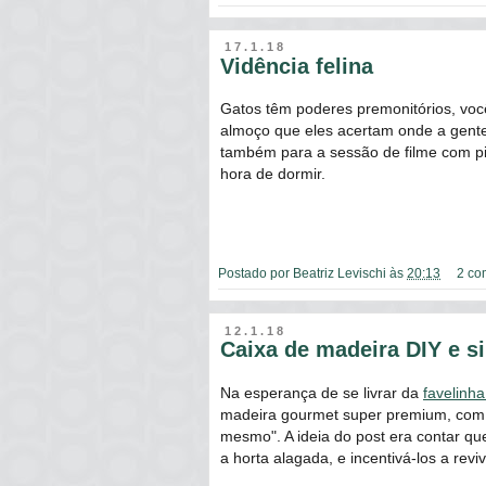
17.1.18
Vidência felina
Gatos têm poderes premonitórios, voc
almoço que eles acertam onde a gente
também para a sessão de filme com pip
hora de dormir.
Postado por
Beatriz Levischi
às
20:13
2 co
12.1.18
Caixa de madeira DIY e s
Na esperança de se livrar da
favelinh
madeira gourmet super premium, com 
mesmo". A ideia do post era contar q
a horta alagada, e incentivá-los a revi