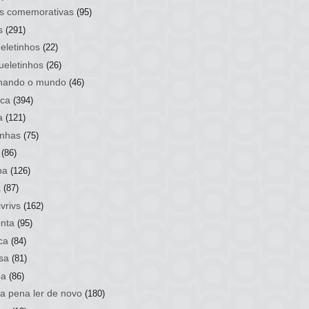
s comemorativas
(95)
s
(291)
eletinhos
(22)
ueletinhos
(26)
hando o mundo
(46)
ca
(394)
a
(121)
nhas
(75)
(86)
ba
(126)
a
(87)
vrivs
(162)
nta
(95)
ca
(84)
sa
(81)
ba
(86)
 a pena ler de novo
(180)