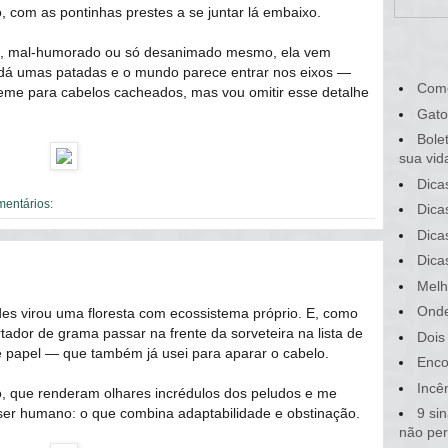
 com as pontinhas prestes a se juntar lá embaixo.
te, mal-humorado ou só desanimado mesmo, ela vem
 dá umas patadas e o mundo parece entrar nos eixos ―
Com
reme para cabelos cacheados, mas vou omitir esse detalhe
Gato
Bole
sua vid
Dica
mentários:
Dica
Dica
Dica
Melh
Onde
s virou uma floresta com ecossistema próprio. E, como
tador de grama passar na frente da sorveteira na lista de
Dois
de papel ― que também já usei para aparar o cabelo.
Enco
Incê
o, que renderam olhares incrédulos dos peludos e me
er humano: o que combina adaptabilidade e obstinação.
9 si
não pe