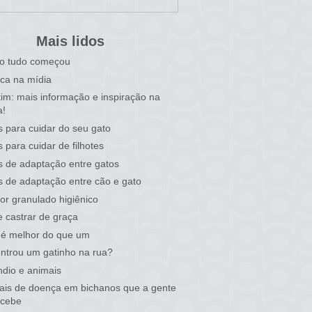
Mais lidos
o tudo começou
ca na mídia
tim: mais informação e inspiração na
a!
s para cuidar do seu gato
s para cuidar de filhotes
s de adaptação entre gatos
s de adaptação entre cão e gato
or granulado higiênico
 castrar de graça
 é melhor do que um
ntrou um gatinho na rua?
ndio e animais
nais de doença em bichanos que a gente
rcebe