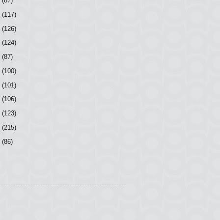
7
(87)
6
(117)
5
(126)
4
(124)
3
(87)
2
(100)
1
(101)
0
(106)
9
(123)
8
(215)
7
(86)