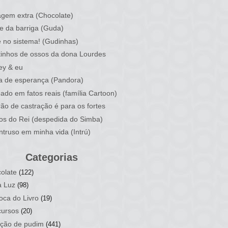
)
gem extra (Chocolate)
e da barriga (Guda)
 no sistema! (Gudinhas)
inhos de ossos da dona Lourdes
ey & eu
a de esperança (Pandora)
ado em fatos reais (família Cartoon)
rão de castração é para os fortes
ios do Rei (despedida do Simba)
ntruso em minha vida (Intrú)
Categorias
olate
(122)
a Luz
(98)
oca do Livro
(19)
ursos
(20)
ção de pudim
(441)