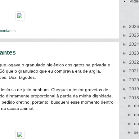
Víde
►
202
mentários:
►
202
►
202
antes
►
202
►
202
ue jogava o granulado higiênico dos gatos na privada e
►
202
 Só que o granulado que eu comprava era de argila,
des. Dez. Bigodes.
►
202
►
201
esfazia de jeito nenhum. Cheguei a testar gravetos de
ado diretamente proporcional à perda da minha dignidade.
▼
201
 pedido cretino, portanto, busquem esse momento dentro
►
de
 na causa animal.
►
no
►
ou
►
se