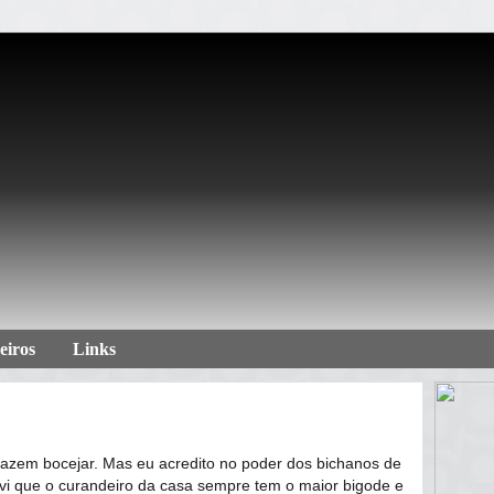
eiros
Links
azem bocejar. Mas eu acredito no poder dos bichanos de
ouvi que o curandeiro da casa sempre tem o maior bigode e