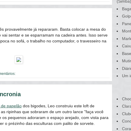
(Simba
Baga
Golp
Pane
ês provavelmente já repararam. Basta colocar a mesa do
Mont
 vai sentar e se esparramam na cadeira antes. Isso serve
Marl
oca no sofá, o trabalho no computador, o travesseiro na
Caix
Base
Muti
Diár
mentários:
Um i
incronia
Choc
a de papelão
dos bigodes, Leo construiu este loft de
Clar
as ripinhas que sobraram de um outro lance "faça você
Club
ue os pequenos adoraram o espaço arejado, com vista para
Conc
ver o prézinho das esculturas com palito de sorvete.
Cora