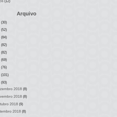
os
(12)
Arquivo
6
(30)
5
(52)
4
(84)
3
(82)
2
(82)
1
(69)
0
(76)
9
(101)
8
(93)
zembro 2018
(8)
vembro 2018
(8)
tubro 2018
(9)
tembro 2018
(8)