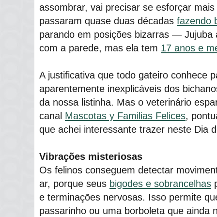
assombrar, vai precisar se esforçar mais
passaram quase duas décadas
fazendo 
parando em posições bizarras ― Jujuba 
com a parede, mas ela tem
17 anos e m
A justificativa que todo gateiro conhec
aparentemente inexplicáveis dos bichanos
da nossa listinha. Mas o veterinário espa
canal
Mascotas y Familias Felices
, pont
que achei interessante trazer neste Dia 
Vibrações misteriosas
Os felinos conseguem detectar moviment
ar, porque seus
bigodes e sobrancelhas
p
e terminações nervosas. Isso permite q
passarinho ou uma borboleta que ainda 