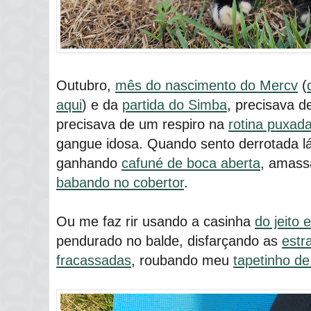
Outubro,
mês do nascimento do Mercv
(
aqui
) e da
partida do Simba
, precisava 
precisava de um respiro na
rotina puxad
gangue idosa. Quando sento derrotada lá
ganhando
cafuné de boca aberta
, amass
babando no cobertor
.
Ou me faz rir usando a casinha
do jeito 
pendurado no balde, disfarçando as
estr
fracassadas
, roubando meu
tapetinho de