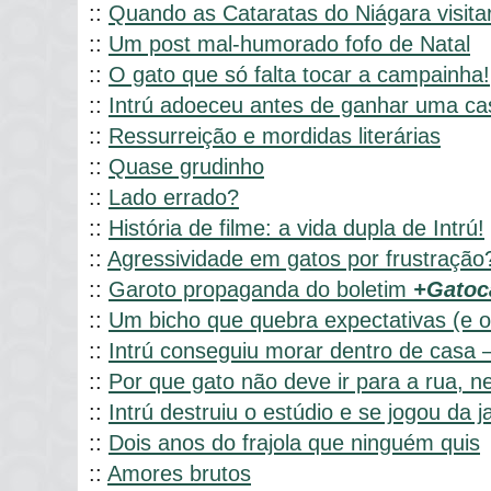
::
Quando as Cataratas do Niágara visita
::
Um post mal-humorado fofo de Natal
::
O gato que só falta tocar a campainha!
::
Intrú adoeceu antes de ganhar uma ca
::
Ressurreição e mordidas literárias
::
Quase grudinho
::
Lado errado?
::
História de filme: a vida dupla de Intrú!
::
Agressividade em gatos por frustração
::
Garoto propaganda do boletim
+Gatoc
::
Um bicho que quebra expectativas (e o
::
Intrú conseguiu morar dentro de casa 
::
Por que gato não deve ir para a rua, ne
::
Intrú destruiu o estúdio e se jogou da j
::
Dois anos do frajola que ninguém quis
::
Amores brutos