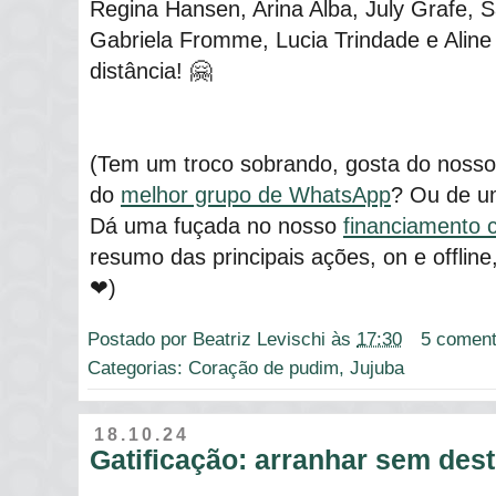
Regina Hansen, Arina Alba, July Grafe, 
Gabriela Fromme, Lucia Trindade e Aline 
distância! 🤗
(Tem um troco sobrando, gosta do nosso t
do
melhor grupo de WhatsApp
? Ou de 
Dá uma fuçada no nosso
financiamento c
resumo das principais ações, on e offline
❤)
Postado por
Beatriz Levischi
às
17:30
5 coment
Categorias:
Coração de pudim
,
Jujuba
18.10.24
Gatificação: arranhar sem dest