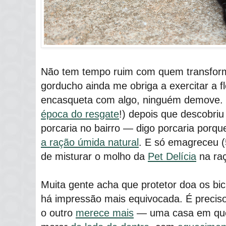
Não tem tempo ruim com quem transfo
gorducho ainda me obriga a exercitar a fl
encasqueta com algo, ninguém demove. B
época do resgate
!) depois que descobri
porcaria no bairro ― digo porcaria porqu
a ração úmida natural
. E só emagreceu (
de misturar o molho da
Pet Delícia
na ra
Muita gente acha que protetor doa os bi
há impressão mais equivocada. É precis
o outro
merece mais
― uma casa em qu