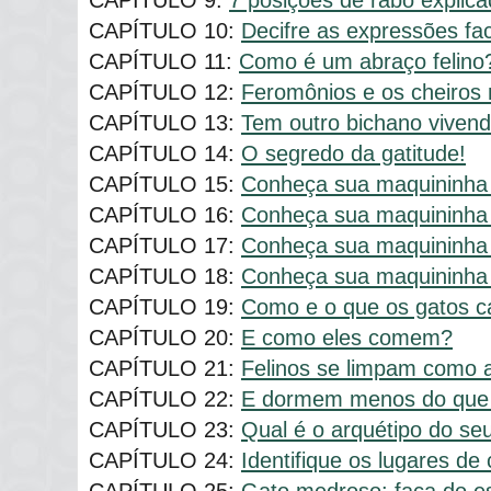
CAPÍTULO 9:
7 posições de rabo explic
CAPÍTULO 10:
Decifre as expressões fac
CAPÍTULO 11:
Como é um abraço felino
CAPÍTULO 12:
Feromônios e os cheiros
CAPÍTULO 13:
Tem outro bichano vivend
CAPÍTULO 14:
O segredo da gatitude!
CAPÍTULO 15:
Conheça sua maquininha 
CAPÍTULO 16:
Conheça sua maquininha 
CAPÍTULO 17:
Conheça sua maquininha 
CAPÍTULO 18:
Conheça sua maquininha 
CAPÍTULO 19:
Como e o que os gatos 
CAPÍTULO 20:
E como eles comem?
CAPÍTULO 21:
Felinos se limpam como 
CAPÍTULO 22:
E dormem menos do que
CAPÍTULO 23:
Qual é o arquétipo do se
CAPÍTULO 24:
Identifique os lugares de