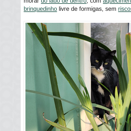
morar
do lado de dentro
, com
aquecimen
brinquedinho
livre de formigas, sem
risc