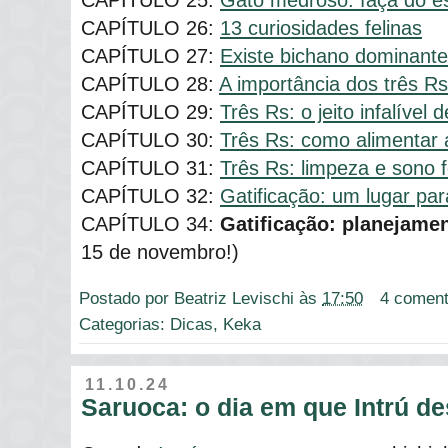
CAPÍTULO 25:
Gato medroso: faça do es
CAPÍTULO 26:
13 curiosidades felinas
CAPÍTULO 27:
Existe bichano dominante 
CAPÍTULO 28:
A importância dos três R
CAPÍTULO 29:
Três Rs: o jeito infalível 
CAPÍTULO 30:
Três Rs: como alimentar 
CAPÍTULO 31:
Três Rs: limpeza e sono f
CAPÍTULO 32:
Gatificação: um lugar par
CAPÍTULO 34:
Gatificação: planejame
15 de novembro!)
Postado por
Beatriz Levischi
às
17:50
4 coment
Categorias:
Dicas
,
Keka
11.10.24
Saruoca: o dia em que Intrú d