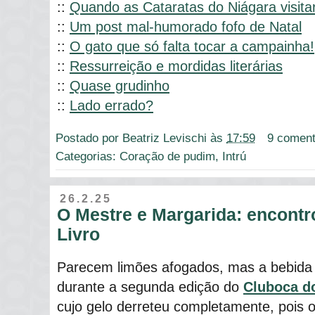
::
Quando as Cataratas do Niágara visita
::
Um post mal-humorado fofo de Natal
::
O gato que só falta tocar a campainha!
::
Ressurreição e mordidas literárias
::
Quase grudinho
::
Lado errado?
Postado por
Beatriz Levischi
às
17:59
9 coment
Categorias:
Coração de pudim
,
Intrú
26.2.25
O Mestre e Margarida: encontr
Livro
Parecem limões afogados, mas a bebid
durante a segunda edição do
Cluboca do
cujo gelo derreteu completamente, pois