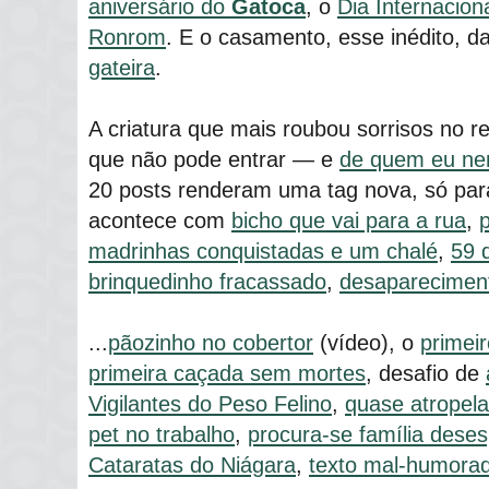
aniversário do
Gatoca
, o
Dia Internacion
Ronrom
. E o casamento, esse inédito, 
gateira
.
A criatura que mais roubou sorrisos no rec
que não pode entrar ― e
de quem eu ne
20 posts renderam uma tag nova, só par
acontece com
bicho que vai para a rua
,
madrinhas conquistadas e um chalé
,
59 
brinquedinho fracassado
,
desaparecimen
...
pãozinho no cobertor
(vídeo), o
primeir
primeira caçada sem mortes
, desafio de
Vigilantes do Peso Felino
,
quase atropel
pet no trabalho
,
procura-se família des
Cataratas do Niágara
,
texto mal-humorad