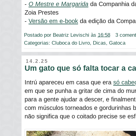
-
O Mestre e Margarida
da Companhia das
Zoia Prestes
-
Versão em e-book
da edição da Compan
Postado por
Beatriz Levischi
às
16:58
3 coment
Categorias:
Cluboca do Livro
,
Dicas
,
Gatoca
14.2.25
Um gato que só falta tocar a 
Intrú apareceu em casa que era
só cabe
em que se punha a gritar de cima do mu
para a gente ajudar a descer, e finalment
com músculos torneados e gordurinhas b
não significa que o coitado precise se esf