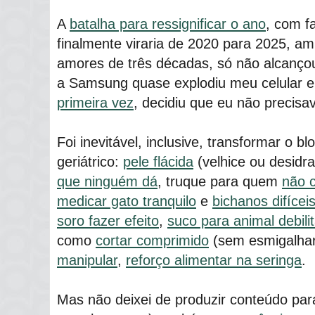
A
batalha para ressignificar o ano
, com f
finalmente viraria de 2020 para 2025, a
amores de três décadas, só não alcanç
a Samsung quase explodiu meu celular e
primeira vez
, decidiu que eu não precisa
Foi inevitável, inclusive, transformar o b
geriátrico:
pele flácida
(velhice ou desidr
que ninguém dá
, truque para quem
não 
medicar gato tranquilo
e
bichanos difícei
soro fazer efeito
,
suco para animal debili
como
cortar comprimido
(sem esmigalha
manipular
,
reforço alimentar na seringa
.
Mas não deixei de produzir conteúdo para