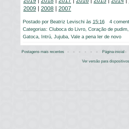
2019
|
2018
|
2017
|
2016
|
2015
|
2014
|
2009
|
2008
|
2007
Postado por
Beatriz Levischi
às
15:16
4 coment
Categorias:
Cluboca do Livro
,
Coração de pudim
Gatoca
,
Intrú
,
Jujuba
,
Vale a pena ler de novo
Postagens mais recentes
Página inicial
Ver versão para dispositivo