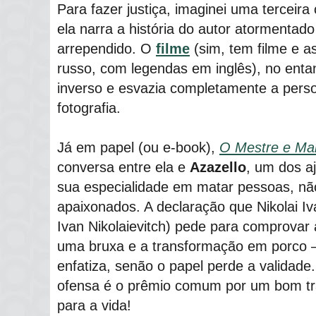
Para fazer justiça, imaginei uma tercei
ela narra a história do autor atormentad
arrependido. O
filme
(sim, tem filme e a
russo, com legendas em inglês), no enta
inverso e esvazia completamente a pers
fotografia.
Já em papel (ou e-book),
O Mestre e Ma
conversa entre ela e
Azazello
, um dos a
sua especialidade em matar pessoas, nã
apaixonados. A declaração que Nikolai I
Ivan Nikolaievitch) pede para comprovar
uma bruxa e a transformação em porco 
enfatiza, senão o papel perde a validad
ofensa é o prêmio comum por um bom tr
para a vida!