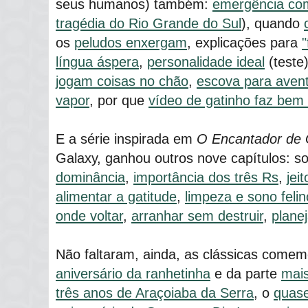
seus humanos) também:
emergência co
tragédia do Rio Grande do Sul
), quando
os
peludos enxergam
, explicações para
língua áspera
,
personalidade ideal
(teste
jogam coisas no chão
,
escova para avent
vapor
, por que
vídeo de gatinho faz bem
E a série inspirada em
O Encantador de 
Galaxy, ganhou outros nove capítulos: s
dominância
,
importância dos três Rs
,
jei
alimentar a gatitude
,
limpeza e sono feli
onde voltar
,
arranhar sem destruir
,
plane
Não faltaram, ainda, as clássicas come
aniversário da ranhetinha
e da parte
mais
três anos de Araçoiaba da Serra
, o
quase