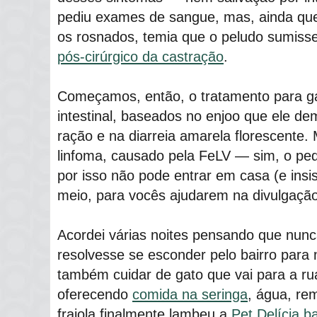
pediu exames de sangue, mas, ainda que
os rosnados, temia que o peludo sumiss
pós-cirúrgico da castração
.
Começamos, então, o tratamento para ga
intestinal, baseados no enjoo que ele de
ração e na diarreia amarela florescente.
linfoma, causado pela FeLV ― sim, o p
por isso não pode entrar em casa (e ins
meio, para vocês ajudarem na divulgação
Acordei várias noites pensando que nunc
resolvesse se esconder pelo bairro para 
também cuidar de gato que vai para a rua!
oferecendo
comida na seringa
, água, re
frajola finalmente lambeu a
Pet Delícia b