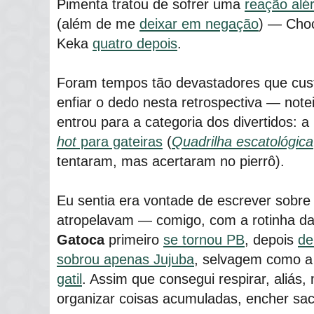
Pimenta tratou de sofrer uma
reação alé
(além de me
deixar em negação
) ― Ch
Keka
quatro depois
.
Foram tempos tão devastadores que cust
enfiar o dedo nesta retrospectiva ― notei
entrou para a categoria dos divertidos: 
hot
para gateiras
(
Quadrilha escatológica
tentaram, mas acertaram no pierrô).
Eu sentia era vontade de escrever sobr
atropelavam ― comigo, com a rotinha d
Gatoca
primeiro
se tornou PB
, depois
de
sobrou apenas Jujuba
, selvagem como 
gatil
. Assim que consegui respirar, aliás
organizar coisas acumuladas, encher sa