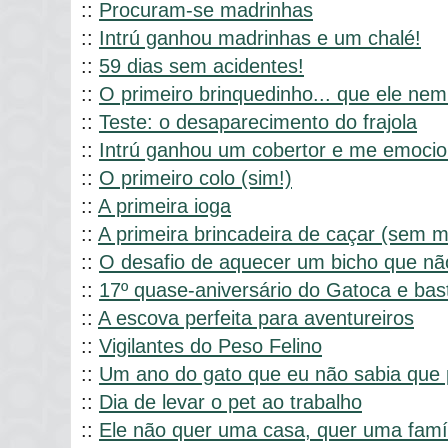
::
Procuram-se madrinhas
::
Intrú ganhou madrinhas e um chalé!
::
59 dias sem acidentes!
::
O primeiro brinquedinho... que ele nem
::
Teste: o desaparecimento do frajola
::
Intrú ganhou um cobertor e me emoci
::
O primeiro colo (sim!)
::
A primeira ioga
::
A primeira brincadeira de caçar (sem m
::
O desafio de aquecer um bicho que nã
::
17º quase-aniversário do Gatoca e bas
::
A escova perfeita para aventureiros
::
Vigilantes do Peso Felino
::
Um ano do gato que eu não sabia que 
::
Dia de levar o pet ao trabalho
::
Ele não quer uma casa, quer uma famí