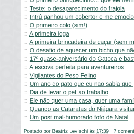
::
O primeiro brinquedinho... que ele nem
::
Teste: o desaparecimento do frajola
::
Intrú ganhou um cobertor e me emoci
::
O primeiro colo (sim!)
::
A primeira ioga
::
A primeira brincadeira de caçar (sem m
::
O desafio de aquecer um bicho que nã
::
17º quase-aniversário do Gatoca e bas
::
A escova perfeita para aventureiros
::
Vigilantes do Peso Felino
::
Um ano do gato que eu não sabia que 
::
Dia de levar o pet ao trabalho
::
Ele não quer uma casa, quer uma famí
::
Quando as Cataratas do Niágara visita
::
Um post mal-humorado fofo de Natal
Postado por
Beatriz Levischi
às
17:39
7 coment