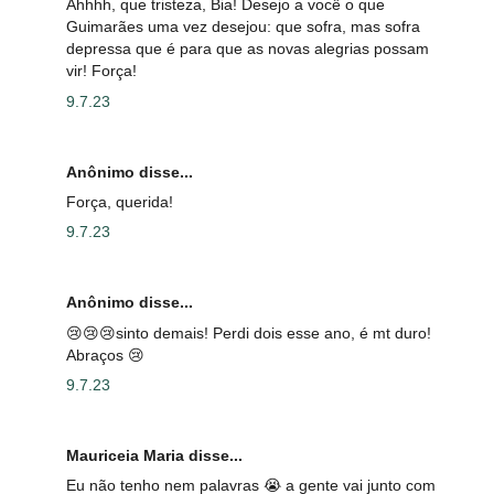
Ahhhh, que tristeza, Bia! Desejo a você o que
Guimarães uma vez desejou: que sofra, mas sofra
depressa que é para que as novas alegrias possam
vir! Força!
9.7.23
Anônimo disse...
Força, querida!
9.7.23
Anônimo disse...
😢😢😢sinto demais! Perdi dois esse ano, é mt duro!
Abraços 😢
9.7.23
Mauriceia Maria disse...
Eu não tenho nem palavras 😭 a gente vai junto com