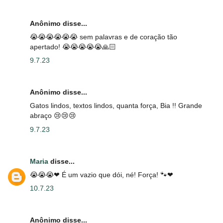
Anônimo disse...
😭😭😭😭😭😭 sem palavras e de coração tão
apertado! 😭😭😭😭😭🙏🏻
9.7.23
Anônimo disse...
Gatos lindos, textos lindos, quanta força, Bia !! Grande
abraço 😢😢😢
9.7.23
Maria
disse...
😭😭😭❤ É um vazio que dói, né! Força! 🐾❤
10.7.23
Anônimo disse...