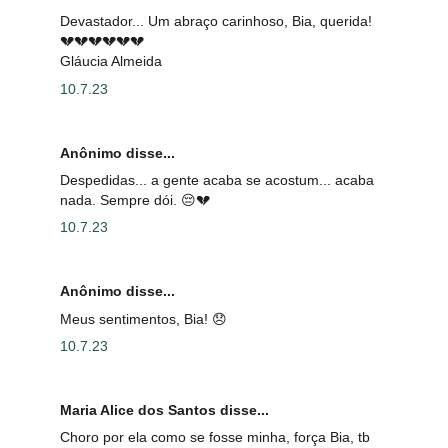
Devastador... Um abraço carinhoso, Bia, querida!
💔💔💔💔💔💔
Gláucia Almeida
10.7.23
Anônimo disse...
Despedidas... a gente acaba se acostum... acaba
nada. Sempre dói. 😔💔
10.7.23
Anônimo disse...
Meus sentimentos, Bia! 😞
10.7.23
Maria Alice dos Santos disse...
Choro por ela como se fosse minha, força Bia, tb