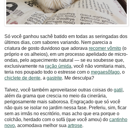
Só você ganhou sachê batido em todas as seringadas dos
últimos dias, com sabores variando. Nem parecia a
criatura de gosto duvidoso que adorava
recomer vômito
(o
próprio e os alheios), em um processo apelidado de micro-
ondas, pelo aquecimento natural — se eu soubesse que,
exclusivamente na
ração úmida
, você não vomitaria mais,
teria nos poupado todo o estresse com o
megaesôfago
, o
chiclete de dente
, a
gastrite
. Me desculpa?
Talvez, você também aproveitasse outras coisas do
gatil
,
além da grama que crescia no meio da cinerária,
perigosamente mais saborosa. Engraçado que só você
não quis se isolar no jardim nessa fase. Preferiu, sim, ficar
sem as irmãs no escritório, mas acho que era porque o
colchão, herdado com o sofá (que você amou) do
cantinho
novo
, acomodava melhor sua
artrose
.