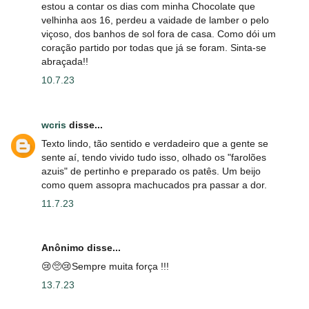
estou a contar os dias com minha Chocolate que
velhinha aos 16, perdeu a vaidade de lamber o pelo
viçoso, dos banhos de sol fora de casa. Como dói um
coração partido por todas que já se foram. Sinta-se
abraçada!!
10.7.23
wcris
disse...
Texto lindo, tão sentido e verdadeiro que a gente se
sente aí, tendo vivido tudo isso, olhado os "farolões
azuis" de pertinho e preparado os patês. Um beijo
como quem assopra machucados pra passar a dor.
11.7.23
Anônimo disse...
😢🥺😢Sempre muita força !!!
13.7.23