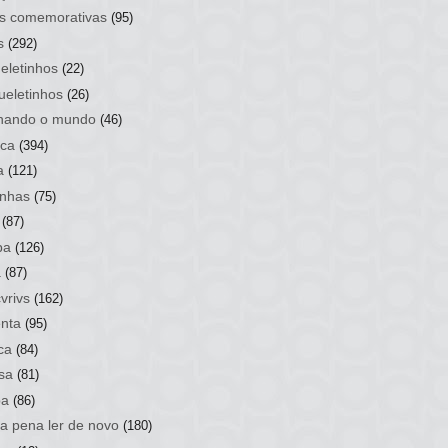
s comemorativas
(95)
s
(292)
eletinhos
(22)
ueletinhos
(26)
hando o mundo
(46)
ca
(394)
a
(121)
nhas
(75)
(87)
ba
(126)
a
(87)
vrivs
(162)
nta
(95)
ca
(84)
sa
(81)
ba
(86)
 a pena ler de novo
(180)