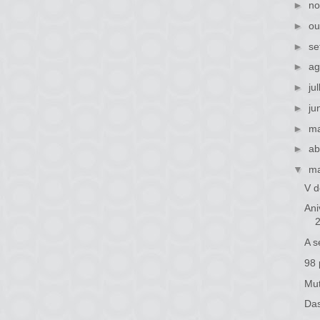
►
no
►
ou
►
se
►
ag
►
ju
►
ju
►
ma
►
ab
▼
ma
V d
Ani
A s
98 
Mut
Das