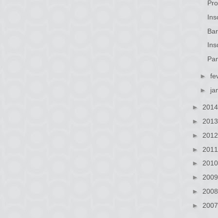
Pro
Ins
Bar
Ins
Pan
►
fe
►
ja
►
201
►
201
►
201
►
201
►
201
►
200
►
200
►
200