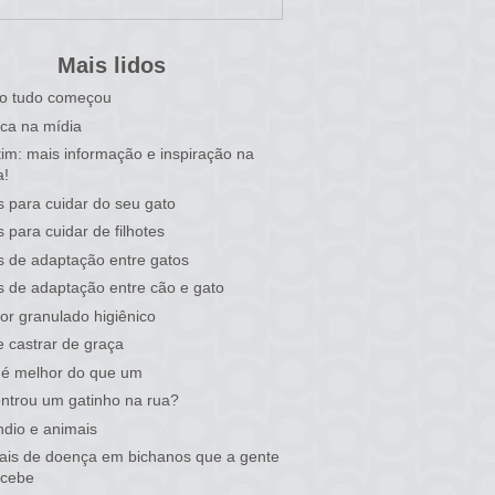
Mais lidos
o tudo começou
ca na mídia
tim: mais informação e inspiração na
a!
s para cuidar do seu gato
s para cuidar de filhotes
s de adaptação entre gatos
s de adaptação entre cão e gato
or granulado higiênico
 castrar de graça
 é melhor do que um
ntrou um gatinho na rua?
ndio e animais
nais de doença em bichanos que a gente
rcebe