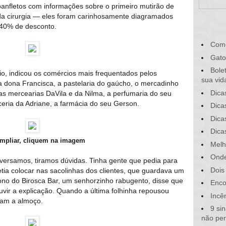
panfletos com informações sobre o primeiro mutirão de
da cirurgia ― eles foram carinhosamente diagramados
 40% de desconto.
Com
Gato
Bole
o, indicou os comércios mais frequentados pelos
sua vid
a dona Francisca, a pastelaria do gaúcho, o mercadinho
Dica
as mercearias DaVila e da Nilma, a perfumaria do seu
ceria da Adriane, a farmácia do seu Gerson.
Dica
Dica
Dica
mpliar, cliquem na imagem
Melh
Onde
ersamos, tiramos dúvidas. Tinha gente que pedia para
Dois
etia colocar nas sacolinhas dos clientes, que guardava um
dono do Birosca Bar, um senhorzinho rabugento, disse que
Enco
vir a explicação. Quando a última folhinha repousou
Incê
vam a almoço.
9 si
não pe