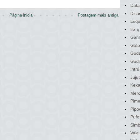
Data
Dica
Página inicial
Postagem mais antiga
Esqu
Ex-q
Gan
Gato
Gud
Gudi
Intrú
Juju
Kek
Merc
Pime
Pipo
Pufo
Sim
Vale