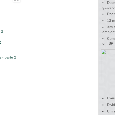
Doen
gatos d
Doen
13 m
Xixi
 3
ambient
Como
s
em SP
s - parte 2
Exér
Divid
Um é