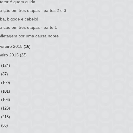
tetor é quem cuida
crição em três etapas - partes 2 e 3
ba, bigode e cabelo!
crição em três etapas - parte 1
fletagem por uma causa nobre
vereiro 2015
(16)
neiro 2015
(23)
4
(124)
3
(87)
2
(100)
1
(101)
0
(106)
9
(123)
8
(215)
7
(86)