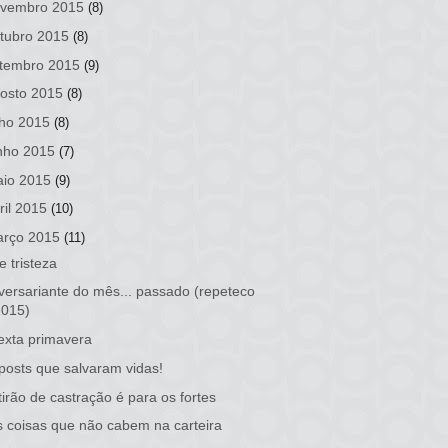
vembro 2015
(8)
tubro 2015
(8)
tembro 2015
(9)
osto 2015
(8)
lho 2015
(8)
nho 2015
(7)
io 2015
(9)
ril 2015
(10)
rço 2015
(11)
e tristeza
versariante do mês... passado (repeteco
2015)
exta primavera
posts que salvaram vidas!
irão de castração é para os fortes
 coisas que não cabem na carteira