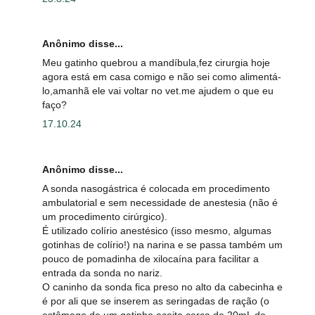
Anônimo disse...
Meu gatinho quebrou a mandíbula,fez cirurgia hoje
agora está em casa comigo e não sei como alimentá-
lo,amanhã ele vai voltar no vet.me ajudem o que eu
faço?
17.10.24
Anônimo disse...
A sonda nasogástrica é colocada em procedimento
ambulatorial e sem necessidade de anestesia (não é
um procedimento cirúrgico).
É utilizado colírio anestésico (isso mesmo, algumas
gotinhas de colírio!) na narina e se passa também um
pouco de pomadinha de xilocaína para facilitar a
entrada da sonda no nariz.
O caninho da sonda fica preso no alto da cabecinha e
é por ali que se inserem as seringadas de ração (o
estômago de um gatinho aceita cerca de 20mL de