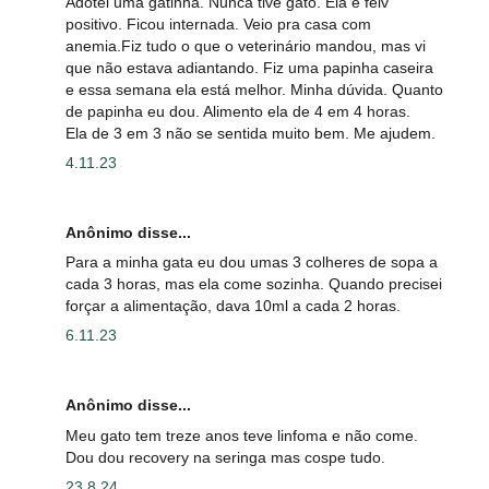
Adotei uma gatinha. Nunca tive gato. Ela e felv
positivo. Ficou internada. Veio pra casa com
anemia.Fiz tudo o que o veterinário mandou, mas vi
que não estava adiantando. Fiz uma papinha caseira
e essa semana ela está melhor. Minha dúvida. Quanto
de papinha eu dou. Alimento ela de 4 em 4 horas.
Ela de 3 em 3 não se sentida muito bem. Me ajudem.
4.11.23
Anônimo disse...
Para a minha gata eu dou umas 3 colheres de sopa a
cada 3 horas, mas ela come sozinha. Quando precisei
forçar a alimentação, dava 10ml a cada 2 horas.
6.11.23
Anônimo disse...
Meu gato tem treze anos teve linfoma e não come.
Dou dou recovery na seringa mas cospe tudo.
23.8.24