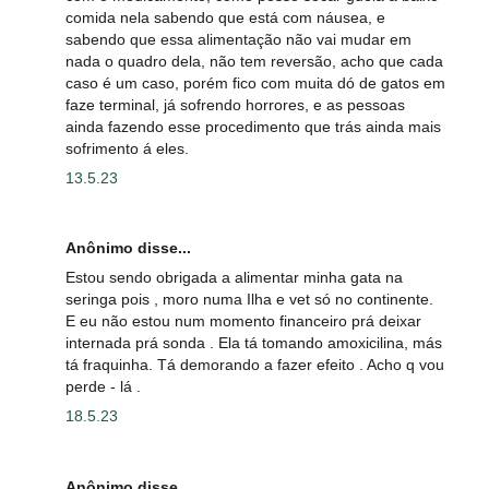
comida nela sabendo que está com náusea, e
sabendo que essa alimentação não vai mudar em
nada o quadro dela, não tem reversão, acho que cada
caso é um caso, porém fico com muita dó de gatos em
faze terminal, já sofrendo horrores, e as pessoas
ainda fazendo esse procedimento que trás ainda mais
sofrimento á eles.
13.5.23
Anônimo disse...
Estou sendo obrigada a alimentar minha gata na
seringa pois , moro numa Ilha e vet só no continente.
E eu não estou num momento financeiro prá deixar
internada prá sonda . Ela tá tomando amoxicilina, más
tá fraquinha. Tá demorando a fazer efeito . Acho q vou
perde - lá .
18.5.23
Anônimo disse...