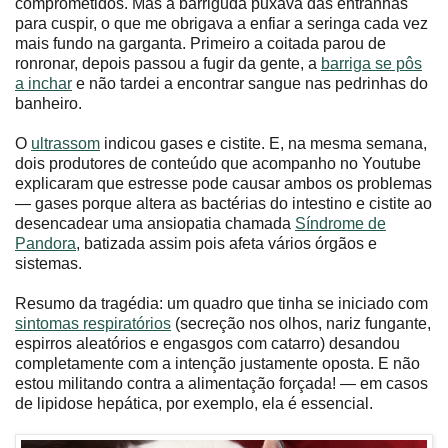
comprometidos. Mas a barriguda puxava das entranhas
para cuspir, o que me obrigava a enfiar a seringa cada vez
mais fundo na garganta. Primeiro a coitada parou de
ronronar, depois passou a fugir da gente, a
barriga se pôs
a inchar
e não tardei a encontrar sangue nas pedrinhas do
banheiro.
O
ultrassom
indicou gases e cistite. E, na mesma semana,
dois produtores de conteúdo que acompanho no Youtube
explicaram que estresse pode causar ambos os problemas
— gases porque altera as bactérias do intestino e cistite ao
desencadear uma ansiopatia chamada
Síndrome de
Pandora
, batizada assim pois afeta vários órgãos e
sistemas.
Resumo da tragédia: um quadro que tinha se iniciado com
sintomas respiratórios
(secreção nos olhos, nariz fungante,
espirros aleatórios e engasgos com catarro) desandou
completamente com a intenção justamente oposta. E não
estou militando contra a alimentação forçada! — em casos
de lipidose hepática, por exemplo, ela é essencial.