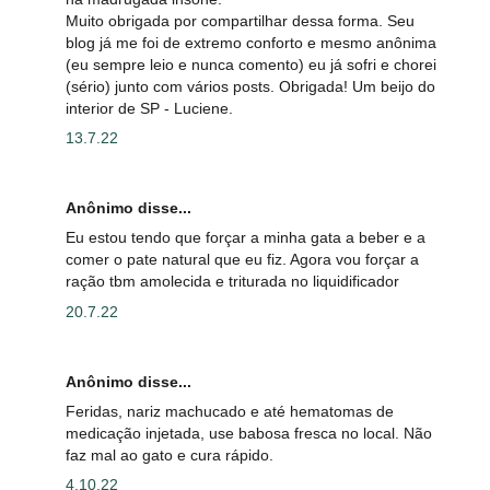
Muito obrigada por compartilhar dessa forma. Seu
blog já me foi de extremo conforto e mesmo anônima
(eu sempre leio e nunca comento) eu já sofri e chorei
(sério) junto com vários posts. Obrigada! Um beijo do
interior de SP - Luciene.
13.7.22
Anônimo disse...
Eu estou tendo que forçar a minha gata a beber e a
comer o pate natural que eu fiz. Agora vou forçar a
ração tbm amolecida e triturada no liquidificador
20.7.22
Anônimo disse...
Feridas, nariz machucado e até hematomas de
medicação injetada, use babosa fresca no local. Não
faz mal ao gato e cura rápido.
4.10.22