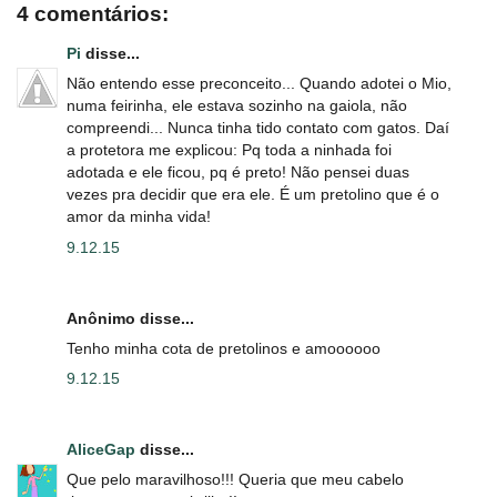
4 comentários:
Pi
disse...
Não entendo esse preconceito... Quando adotei o Mio,
numa feirinha, ele estava sozinho na gaiola, não
compreendi... Nunca tinha tido contato com gatos. Daí
a protetora me explicou: Pq toda a ninhada foi
adotada e ele ficou, pq é preto! Não pensei duas
vezes pra decidir que era ele. É um pretolino que é o
amor da minha vida!
9.12.15
Anônimo disse...
Tenho minha cota de pretolinos e amoooooo
9.12.15
AliceGap
disse...
Que pelo maravilhoso!!! Queria que meu cabelo