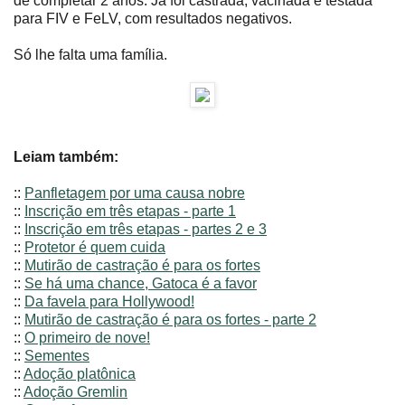
de completar 2 anos. Já foi castrada, vacinada e testada
para FIV e FeLV, com resultados negativos.
Só lhe falta uma família.
Leiam também:
::
Panfletagem por uma causa nobre
::
Inscrição em três etapas - parte 1
::
Inscrição em três etapas - partes 2 e 3
::
Protetor é quem cuida
::
Mutirão de castração é para os fortes
::
Se há uma chance, Gatoca é a favor
::
Da favela para Hollywood!
::
Mutirão de castração é para os fortes - parte 2
::
O primeiro de nove!
::
Sementes
::
Adoção platônica
::
Adoção Gremlin