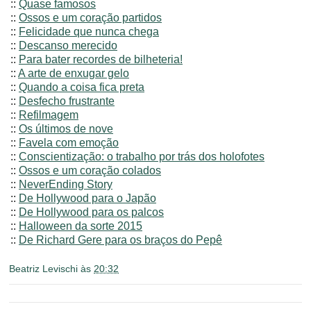
::
Quase famosos
::
Ossos e um coração partidos
::
Felicidade que nunca chega
::
Descanso merecido
::
Para bater recordes de bilheteria!
::
A arte de enxugar gelo
::
Quando a coisa fica preta
::
Desfecho frustrante
::
Refilmagem
::
Os últimos de nove
::
Favela com emoção
::
Conscientização: o trabalho por trás dos holofotes
::
Ossos e um coração colados
::
NeverEnding Story
::
De Hollywood para o Japão
::
De Hollywood para os palcos
::
Halloween da sorte 2015
::
De Richard Gere para os braços do Pepê
Beatriz Levischi
às
20:32