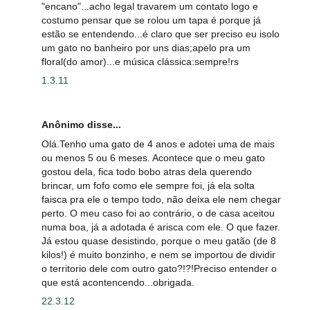
"encano"...acho legal travarem um contato logo e
costumo pensar que se rolou um tapa é porque já
estão se entendendo...é claro que ser preciso eu isolo
um gato no banheiro por uns dias;apelo pra um
floral(do amor)...e música clássica:sempre!rs
1.3.11
Anônimo disse...
Olá.Tenho uma gato de 4 anos e adotei uma de mais
ou menos 5 ou 6 meses. Acontece que o meu gato
gostou dela, fica todo bobo atras dela querendo
brincar, um fofo como ele sempre foi, já ela solta
faisca pra ele o tempo todo, não deixa ele nem chegar
perto. O meu caso foi ao contrário, o de casa aceitou
numa boa, já a adotada é arisca com ele. O que fazer.
Já estou quase desistindo, porque o meu gatão (de 8
kilos!) é muito bonzinho, e nem se importou de dividir
o territorio dele com outro gato?!?!Preciso entender o
que está acontencendo...obrigada.
22.3.12