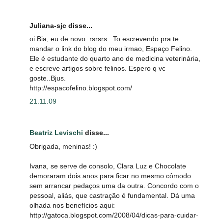
Juliana-sjc disse...
oi Bia, eu de novo..rsrsrs...To escrevendo pra te
mandar o link do blog do meu irmao, Espaço Felino.
Ele é estudante do quarto ano de medicina veterinária,
e escreve artigos sobre felinos. Espero q vc
goste..Bjus.
http://espacofelino.blogspot.com/
21.11.09
Beatriz Levischi
disse...
Obrigada, meninas! :)
Ivana, se serve de consolo, Clara Luz e Chocolate
demoraram dois anos para ficar no mesmo cômodo
sem arrancar pedaços uma da outra. Concordo com o
pessoal, aliás, que castração é fundamental. Dá uma
olhada nos benefícios aqui:
http://gatoca.blogspot.com/2008/04/dicas-para-cuidar-