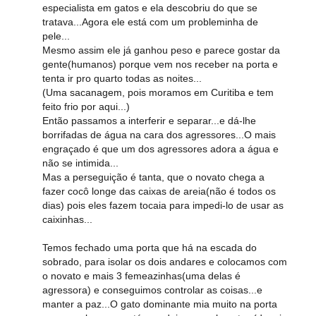
especialista em gatos e ela descobriu do que se
tratava...Agora ele está com um probleminha de
pele...
Mesmo assim ele já ganhou peso e parece gostar da
gente(humanos) porque vem nos receber na porta e
tenta ir pro quarto todas as noites...
(Uma sacanagem, pois moramos em Curitiba e tem
feito frio por aqui...)
Então passamos a interferir e separar...e dá-lhe
borrifadas de água na cara dos agressores...O mais
engraçado é que um dos agressores adora a água e
não se intimida...
Mas a perseguição é tanta, que o novato chega a
fazer cocô longe das caixas de areia(não é todos os
dias) pois eles fazem tocaia para impedi-lo de usar as
caixinhas...
Temos fechado uma porta que há na escada do
sobrado, para isolar os dois andares e colocamos com
o novato e mais 3 femeazinhas(uma delas é
agressora) e conseguimos controlar as coisas...e
manter a paz...O gato dominante mia muito na porta