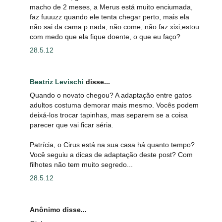
macho de 2 meses, a Merus está muito enciumada,
faz fuuuzz quando ele tenta chegar perto, mais ela
não sai da cama p nada, não come, não faz xixi,estou
com medo que ela fique doente, o que eu faço?
28.5.12
Beatriz Levischi
disse...
Quando o novato chegou? A adaptação entre gatos
adultos costuma demorar mais mesmo. Vocês podem
deixá-los trocar tapinhas, mas separem se a coisa
parecer que vai ficar séria.
Patrícia, o Cirus está na sua casa há quanto tempo?
Você seguiu a dicas de adaptação deste post? Com
filhotes não tem muito segredo...
28.5.12
Anônimo disse...