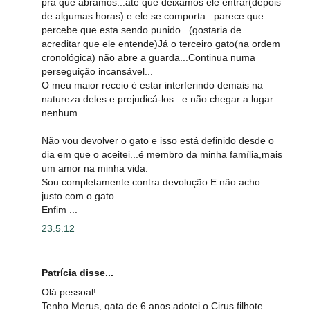
pra que abramos...até que deixamos ele entrar(depois
de algumas horas) e ele se comporta...parece que
percebe que esta sendo punido...(gostaria de
acreditar que ele entende)Já o terceiro gato(na ordem
cronológica) não abre a guarda...Continua numa
perseguição incansável...
O meu maior receio é estar interferindo demais na
natureza deles e prejudicá-los...e não chegar a lugar
nenhum...
Não vou devolver o gato e isso está definido desde o
dia em que o aceitei...é membro da minha família,mais
um amor na minha vida.
Sou completamente contra devolução.E não acho
justo com o gato...
Enfim ...
23.5.12
Patrícia disse...
Olá pessoal!
Tenho Merus, gata de 6 anos adotei o Cirus filhote