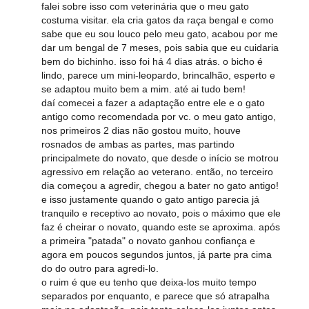
falei sobre isso com veterinária que o meu gato
costuma visitar. ela cria gatos da raça bengal e como
sabe que eu sou louco pelo meu gato, acabou por me
dar um bengal de 7 meses, pois sabia que eu cuidaria
bem do bichinho. isso foi há 4 dias atrás. o bicho é
lindo, parece um mini-leopardo, brincalhão, esperto e
se adaptou muito bem a mim. até ai tudo bem!
daí comecei a fazer a adaptação entre ele e o gato
antigo como recomendada por vc. o meu gato antigo,
nos primeiros 2 dias não gostou muito, houve
rosnados de ambas as partes, mas partindo
principalmete do novato, que desde o início se motrou
agressivo em relação ao veterano. então, no terceiro
dia começou a agredir, chegou a bater no gato antigo!
e isso justamente quando o gato antigo parecia já
tranquilo e receptivo ao novato, pois o máximo que ele
faz é cheirar o novato, quando este se aproxima. após
a primeira "patada" o novato ganhou confiança e
agora em poucos segundos juntos, já parte pra cima
do do outro para agredi-lo.
o ruim é que eu tenho que deixa-los muito tempo
separados por enquanto, e parece que só atrapalha