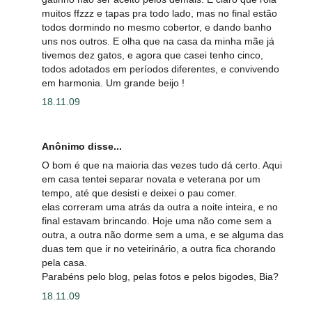
muitos ffzzz e tapas pra todo lado, mas no final estão
todos dormindo no mesmo cobertor, e dando banho
uns nos outros. E olha que na casa da minha mãe já
tivemos dez gatos, e agora que casei tenho cinco,
todos adotados em períodos diferentes, e convivendo
em harmonia. Um grande beijo !
18.11.09
Anônimo disse...
O bom é que na maioria das vezes tudo dá certo. Aqui
em casa tentei separar novata e veterana por um
tempo, até que desisti e deixei o pau comer.
elas correram uma atrás da outra a noite inteira, e no
final estavam brincando. Hoje uma não come sem a
outra, a outra não dorme sem a uma, e se alguma das
duas tem que ir no veteirinário, a outra fica chorando
pela casa.
Parabéns pelo blog, pelas fotos e pelos bigodes, Bia?
18.11.09