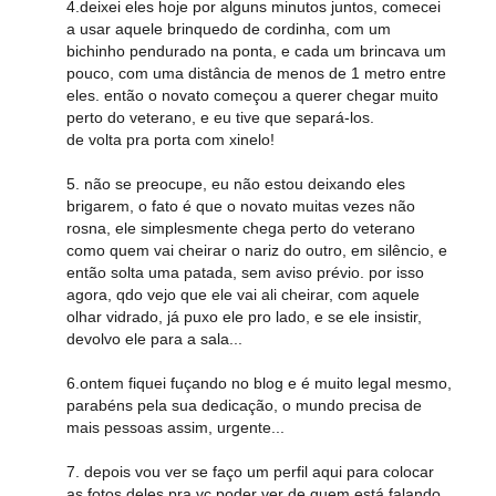
4.deixei eles hoje por alguns minutos juntos, comecei
a usar aquele brinquedo de cordinha, com um
bichinho pendurado na ponta, e cada um brincava um
pouco, com uma distância de menos de 1 metro entre
eles. então o novato começou a querer chegar muito
perto do veterano, e eu tive que separá-los.
de volta pra porta com xinelo!
5. não se preocupe, eu não estou deixando eles
brigarem, o fato é que o novato muitas vezes não
rosna, ele simplesmente chega perto do veterano
como quem vai cheirar o nariz do outro, em silêncio, e
então solta uma patada, sem aviso prévio. por isso
agora, qdo vejo que ele vai ali cheirar, com aquele
olhar vidrado, já puxo ele pro lado, e se ele insistir,
devolvo ele para a sala...
6.ontem fiquei fuçando no blog e é muito legal mesmo,
parabéns pela sua dedicação, o mundo precisa de
mais pessoas assim, urgente...
7. depois vou ver se faço um perfil aqui para colocar
as fotos deles pra vc poder ver de quem está falando,