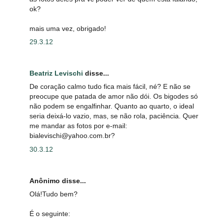
ok?
mais uma vez, obrigado!
29.3.12
Beatriz Levischi
disse...
De coração calmo tudo fica mais fácil, né? E não se
preocupe que patada de amor não dói. Os bigodes só
não podem se engalfinhar. Quanto ao quarto, o ideal
seria deixá-lo vazio, mas, se não rola, paciência. Quer
me mandar as fotos por e-mail:
bialevischi@yahoo.com.br?
30.3.12
Anônimo disse...
Olá!Tudo bem?
É o seguinte: