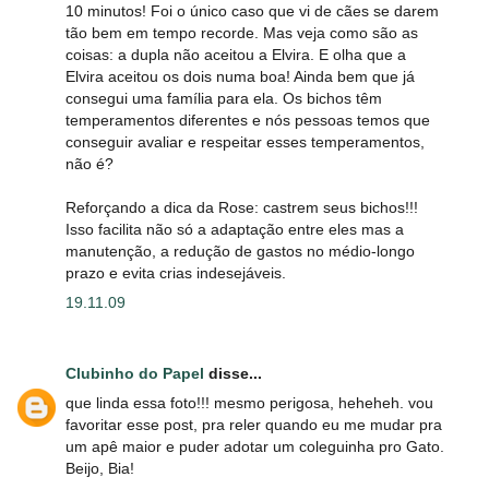
10 minutos! Foi o único caso que vi de cães se darem
tão bem em tempo recorde. Mas veja como são as
coisas: a dupla não aceitou a Elvira. E olha que a
Elvira aceitou os dois numa boa! Ainda bem que já
consegui uma família para ela. Os bichos têm
temperamentos diferentes e nós pessoas temos que
conseguir avaliar e respeitar esses temperamentos,
não é?
Reforçando a dica da Rose: castrem seus bichos!!!
Isso facilita não só a adaptação entre eles mas a
manutenção, a redução de gastos no médio-longo
prazo e evita crias indesejáveis.
19.11.09
Clubinho do Papel
disse...
que linda essa foto!!! mesmo perigosa, heheheh. vou
favoritar esse post, pra reler quando eu me mudar pra
um apê maior e puder adotar um coleguinha pro Gato.
Beijo, Bia!