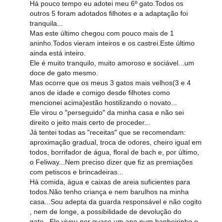
Há pouco tempo eu adotei meu 6º gato.Todos os
outros 5 foram adotados filhotes e a adaptação foi
tranquila...
Mas este último chegou com pouco mais de 1
aninho.Todos vieram inteiros e os castrei.Este último
ainda está inteiro.
Ele é muito tranquilo, muito amoroso e sociável...um
doce de gato mesmo.
Mas ocorre que os meus 3 gatos mais velhos(3 e 4
anos de idade e comigo desde filhotes como
mencionei acima)estão hostilizando o novato...
Ele virou o "perseguido" da minha casa e não sei
direito o jeito mais certo de proceder...
Já tentei todas as "receitas" que se recomendam:
aproximação gradual, troca de odores, cheiro igual em
todos, borrifador de água, floral de bach e, por último,
o Feliway...Nem preciso dizer que fiz as premiações
com petiscos e brincadeiras...
Há comida, água e caixas de areia suficientes para
todos.Não tenho criança e nem barulhos na minha
casa...Sou adepta da guarda responsável e não cogito
, nem de longe, a possibilidade de devolução do
gato...Ele viveu por quase um ano num banheirinho e