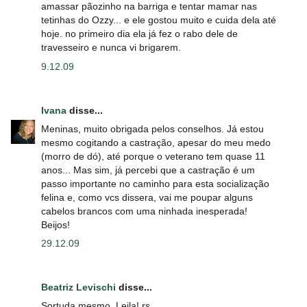
amassar pãozinho na barriga e tentar mamar nas
tetinhas do Ozzy... e ele gostou muito e cuida dela até
hoje. no primeiro dia ela já fez o rabo dele de
travesseiro e nunca vi brigarem.
9.12.09
Ivana
disse...
Meninas, muito obrigada pelos conselhos. Já estou
mesmo cogitando a castração, apesar do meu medo
(morro de dó), até porque o veterano tem quase 11
anos... Mas sim, já percebi que a castração é um
passo importante no caminho para esta socialização
felina e, como vcs dissera, vai me poupar alguns
cabelos brancos com uma ninhada inesperada!
Beijos!
29.12.09
Beatriz Levischi
disse...
Sortuda mesmo, Leila! rs