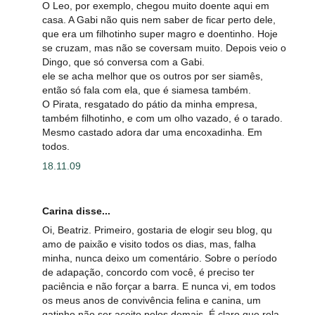
O Leo, por exemplo, chegou muito doente aqui em
casa. A Gabi não quis nem saber de ficar perto dele,
que era um filhotinho super magro e doentinho. Hoje
se cruzam, mas não se coversam muito. Depois veio o
Dingo, que só conversa com a Gabi.
ele se acha melhor que os outros por ser siamês,
então só fala com ela, que é siamesa também.
O Pirata, resgatado do pátio da minha empresa,
também filhotinho, e com um olho vazado, é o tarado.
Mesmo castado adora dar uma encoxadinha. Em
todos.
18.11.09
Carina disse...
Oi, Beatriz. Primeiro, gostaria de elogir seu blog, qu
amo de paixão e visito todos os dias, mas, falha
minha, nunca deixo um comentário. Sobre o período
de adapação, concordo com você, é preciso ter
paciência e não forçar a barra. E nunca vi, em todos
os meus anos de convivência felina e canina, um
gatinho não ser aceito pelos demais. É claro que rola