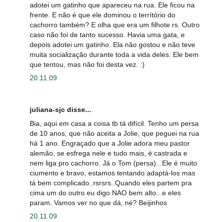
adotei um gatinho que apareceu na rua. Ele ficou na
frente. E não é que ele dominou o terrítório do
cachorro também? E olha que era um filhote rs. Outro
caso não foi de tanto sucesso. Havia uma gata, e
depois adotei um gatinho. Ela não gostou e não teve
muita socialização durante toda a vida deles. Ele bem
que tentou, mas não foi desta vez. :)
20.11.09
juliana-sjc disse...
Bia, aqui em casa a coisa tb tá difícil. Tenho um persa
de 10 anos, que não aceita a Jolie, que peguei na rua
há 1 ano. Engraçado que a Jolie adora meu pastor
alemão, se esfrega nele e tudo mais, é castrada e
nem liga pro cachorro. Já o Tom (persa)...Ele é muito
ciumento e bravo, estamos tentando adaptá-los mas
tá bem complicado..rsrsrs..Quando eles partem pra
cima um do outro eu digo NAO bem alto...e eles
param. Vamos ver no que dá, né? Beijinhos
20.11.09