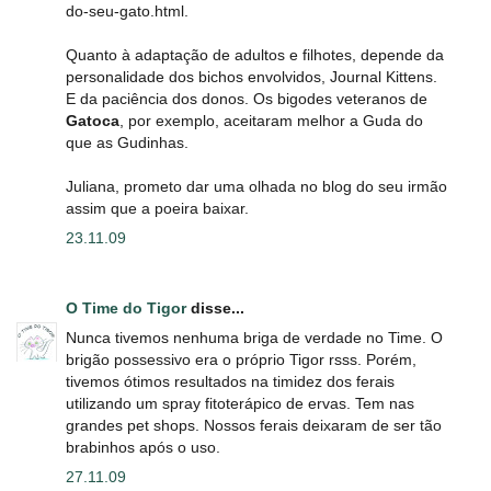
do-seu-gato.html.
Quanto à adaptação de adultos e filhotes, depende da
personalidade dos bichos envolvidos, Journal Kittens.
E da paciência dos donos. Os bigodes veteranos de
Gatoca
, por exemplo, aceitaram melhor a Guda do
que as Gudinhas.
Juliana, prometo dar uma olhada no blog do seu irmão
assim que a poeira baixar.
23.11.09
O Time do Tigor
disse...
Nunca tivemos nenhuma briga de verdade no Time. O
brigão possessivo era o próprio Tigor rsss. Porém,
tivemos ótimos resultados na timidez dos ferais
utilizando um spray fitoterápico de ervas. Tem nas
grandes pet shops. Nossos ferais deixaram de ser tão
brabinhos após o uso.
27.11.09