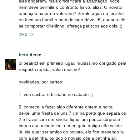
eles brigarem, mais difícil ficará a adaptação. Você
nem deve permitir o confronto físico, aliás. O novato
ameaçou bater no veterano? Borrife água no focinho
ou faça um barulho bem desagradável. E, quando ele
se comportar direitinho, ofereça petiscos aos dois. ;)
29.3.12
beto
disse...
oi beatriz! em primeiro lugar, muitíssimo obrigado pela
resposta rápida, valeu mesmo!
novidades, por partes:
1. vou castrar o bichano no sábado :)
2. comecei a fazer algo diferente ontem a noite:
deixei uma fresta de uns 7 cm na porta que separa os
2 e travei com um xinelo. fiquei um pouco surpreso
com o que aconteceu. o meu gato antigo não sai de
lá, ele quer ser amigo do novato, ele fica mexendo la
com a patinha, ou qdo o novato põe a patinha ali,