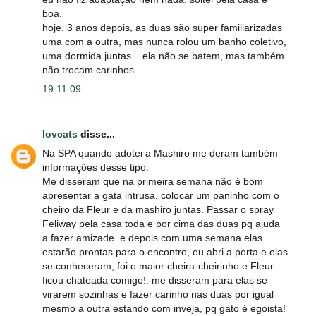
boa.
hoje, 3 anos depois, as duas são super familiarizadas
uma com a outra, mas nunca rolou um banho coletivo,
uma dormida juntas... ela não se batem, mas também
não trocam carinhos...
19.11.09
lovcats
disse...
Na SPA quando adotei a Mashiro me deram também
informações desse tipo.
Me disseram que na primeira semana não é bom
apresentar a gata intrusa, colocar um paninho com o
cheiro da Fleur e da mashiro juntas. Passar o spray
Feliway pela casa toda e por cima das duas pq ajuda
a fazer amizade. e depois com uma semana elas
estarão prontas para o encontro, eu abri a porta e elas
se conheceram, foi o maior cheira-cheirinho e Fleur
ficou chateada comigo!. me disseram para elas se
virarem sozinhas e fazer carinho nas duas por igual
mesmo a outra estando com inveja, pq gato é egoista!