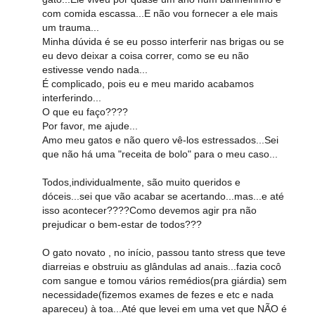
com comida escassa...E não vou fornecer a ele mais
um trauma...
Minha dúvida é se eu posso interferir nas brigas ou se
eu devo deixar a coisa correr, como se eu não
estivesse vendo nada...
É complicado, pois eu e meu marido acabamos
interferindo...
O que eu faço????
Por favor, me ajude...
Amo meu gatos e não quero vê-los estressados...Sei
que não há uma "receita de bolo" para o meu caso...
Todos,individualmente, são muito queridos e
dóceis...sei que vão acabar se acertando...mas...e até
isso acontecer????Como devemos agir pra não
prejudicar o bem-estar de todos???
O gato novato , no início, passou tanto stress que teve
diarreias e obstruiu as glândulas ad anais...fazia cocô
com sangue e tomou vários remédios(pra giárdia) sem
necessidade(fizemos exames de fezes e etc e nada
apareceu) à toa...Até que levei em uma vet que NÃO é