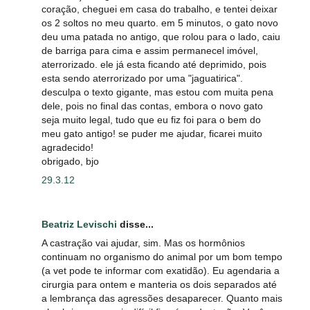
coração, cheguei em casa do trabalho, e tentei deixar
os 2 soltos no meu quarto. em 5 minutos, o gato novo
deu uma patada no antigo, que rolou para o lado, caiu
de barriga para cima e assim permanecel imóvel,
aterrorizado. ele já esta ficando até deprimido, pois
esta sendo aterrorizado por uma "jaguatirica".
desculpa o texto gigante, mas estou com muita pena
dele, pois no final das contas, embora o novo gato
seja muito legal, tudo que eu fiz foi para o bem do
meu gato antigo! se puder me ajudar, ficarei muito
agradecido!
obrigado, bjo
29.3.12
Beatriz Levischi
disse...
A castração vai ajudar, sim. Mas os hormônios
continuam no organismo do animal por um bom tempo
(a vet pode te informar com exatidão). Eu agendaria a
cirurgia para ontem e manteria os dois separados até
a lembrança das agressões desaparecer. Quanto mais