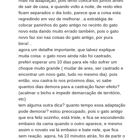
mais na adaptação, pois tento coloca-los juntos antes
de sair de casa, e quando volto a noite, de resto eles
ficam separados o dia todo, parece que a coisa esta
regredindo em vez de melhorar...a estratégia de
colocar paninhos do gato antigo no recinto do gato
novo esta dando muito errado também, pois o gato
novo faz xixi nas coisas do gato antigo, por pura
birra!...
agora um detalhe importante, que talvez explique
muita coisa: o gato novo ainda não foi castrado,
preferi esperar uns 10 dias para ele não sofrer um
choque muito grande ( mudar de ares, ser castrado e
encontrar um novo gato, tudo no mesmo dia). pois
então, vou castra-lo nos próximos dias, vc sabe
quantos dias demora para a castração fazer efeito?
(acalmar o bicho e impedir demarcação de território,
etc)
tem alguma outra dica? quanto tempo essa adaptação
pode demorar? estou preocupado, pois o gato antigo
que era feliz sozinho, está triste, e fica se escondendo
embaixo da cama quando o outro aparece, e mesmo
assim o novato vai lá embaixo e bate nele, que fica
sem reação. agora, há 10 minutos atrás, foi de partir o