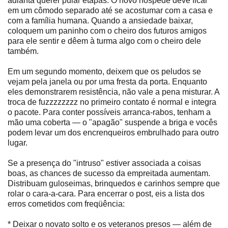
adianta querer pular etapas. O novo hóspede deve ficar
em um cômodo separado até se acostumar com a casa e
com a família humana. Quando a ansiedade baixar,
coloquem um paninho com o cheiro dos futuros amigos
para ele sentir e dêem à turma algo com o cheiro dele
também.
Em um segundo momento, deixem que os peludos se
vejam pela janela ou por uma fresta da porta. Enquanto
eles demonstrarem resistência, não vale a pena misturar. A
troca de fuzzzzzzzz no primeiro contato é normal e integra
o pacote. Para conter possíveis arranca-rabos, tenham a
mão uma coberta — o "apagão" suspende a briga e vocês
podem levar um dos encrenqueiros embrulhado para outro
lugar.
Se a presença do "intruso" estiver associada a coisas
boas, as chances de sucesso da empreitada aumentam.
Distribuam guloseimas, brinquedos e carinhos sempre que
rolar o cara-a-cara. Para encerrar o post, eis a lista dos
erros cometidos com freqüência:
* Deixar o novato solto e os veteranos presos — além de