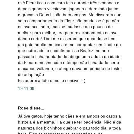
rs A Fleur ficou com cara feia durante três semanas e
depois quando vi estavam jogando e dormindo juntas
e graças a Deus hj são bem amigas. Me disseram que
se o comportamento da Fleur não mudasse é pq não
estava aceitanto, mas se mudasse aos poucos de
melhor para melhor, era pq o relacionamento estava
dando certo! Tbm me disseram que quando se tem
um gato adulto em casa é melhor adotar um filhote do
que outro adulto e confirmo isso Beatriz! no ano
passado tinha adotado do abrigo uma adulta da idade
da Fleur e mesmo com o tempo não tinha dado certo
e acabou voltando, o abrigo dava um periodo de teste
de adaptação.
Bjs adorei a foto é muito sensivel! :)
19.11.09
Rose disse...
Já tive gatos, hoje tenho cães e em ambos os casos a
história é a mesma. Há que se ter paciência. Não é da
natureza dos bichinhos quebrar o pau todo dia, a toda
hora. Eles se ressentem da concorrência, se