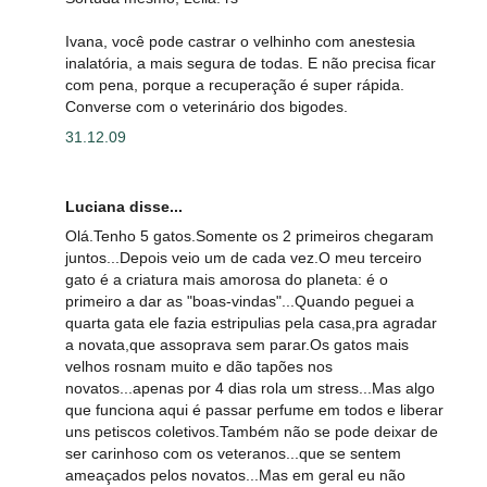
Ivana, você pode castrar o velhinho com anestesia
inalatória, a mais segura de todas. E não precisa ficar
com pena, porque a recuperação é super rápida.
Converse com o veterinário dos bigodes.
31.12.09
Luciana disse...
Olá.Tenho 5 gatos.Somente os 2 primeiros chegaram
juntos...Depois veio um de cada vez.O meu terceiro
gato é a criatura mais amorosa do planeta: é o
primeiro a dar as "boas-vindas"...Quando peguei a
quarta gata ele fazia estripulias pela casa,pra agradar
a novata,que assoprava sem parar.Os gatos mais
velhos rosnam muito e dão tapões nos
novatos...apenas por 4 dias rola um stress...Mas algo
que funciona aqui é passar perfume em todos e liberar
uns petiscos coletivos.Também não se pode deixar de
ser carinhoso com os veteranos...que se sentem
ameaçados pelos novatos...Mas em geral eu não