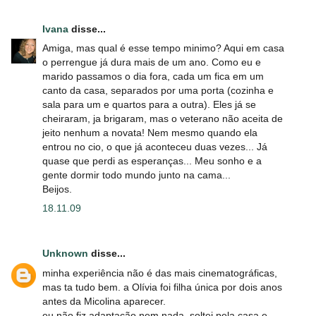
Ivana
disse...
Amiga, mas qual é esse tempo minimo? Aqui em casa
o perrengue já dura mais de um ano. Como eu e
marido passamos o dia fora, cada um fica em um
canto da casa, separados por uma porta (cozinha e
sala para um e quartos para a outra). Eles já se
cheiraram, ja brigaram, mas o veterano não aceita de
jeito nenhum a novata! Nem mesmo quando ela
entrou no cio, o que já aconteceu duas vezes... Já
quase que perdi as esperanças... Meu sonho e a
gente dormir todo mundo junto na cama...
Beijos.
18.11.09
Unknown
disse...
minha experiência não é das mais cinematográficas,
mas ta tudo bem. a Olívia foi filha única por dois anos
antes da Micolina aparecer.
eu não fiz adaptação nem nada. soltei pela casa e