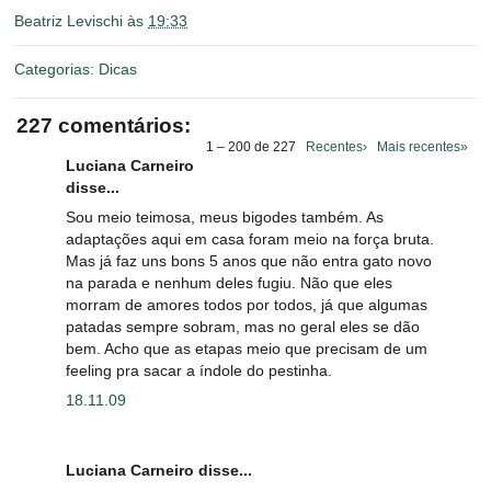
Beatriz Levischi
às
19:33
Categorias:
Dicas
227 comentários:
1 – 200 de 227
Recentes›
Mais recentes»
Luciana Carneiro
disse...
Sou meio teimosa, meus bigodes também. As
adaptações aqui em casa foram meio na força bruta.
Mas já faz uns bons 5 anos que não entra gato novo
na parada e nenhum deles fugiu. Não que eles
morram de amores todos por todos, já que algumas
patadas sempre sobram, mas no geral eles se dão
bem. Acho que as etapas meio que precisam de um
feeling pra sacar a índole do pestinha.
18.11.09
Luciana Carneiro disse...