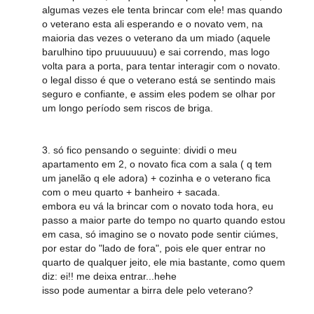
algumas vezes ele tenta brincar com ele! mas quando
o veterano esta ali esperando e o novato vem, na
maioria das vezes o veterano da um miado (aquele
barulhino tipo pruuuuuuu) e sai correndo, mas logo
volta para a porta, para tentar interagir com o novato.
o legal disso é que o veterano está se sentindo mais
seguro e confiante, e assim eles podem se olhar por
um longo período sem riscos de briga.
3. só fico pensando o seguinte: dividi o meu
apartamento em 2, o novato fica com a sala ( q tem
um janelão q ele adora) + cozinha e o veterano fica
com o meu quarto + banheiro + sacada.
embora eu vá la brincar com o novato toda hora, eu
passo a maior parte do tempo no quarto quando estou
em casa, só imagino se o novato pode sentir ciúmes,
por estar do "lado de fora", pois ele quer entrar no
quarto de qualquer jeito, ele mia bastante, como quem
diz: ei!! me deixa entrar...hehe
isso pode aumentar a birra dele pelo veterano?