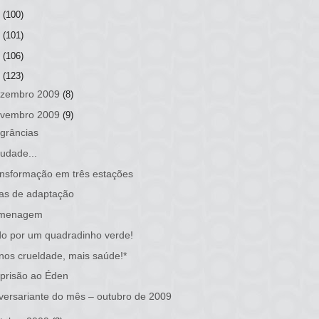
2
(100)
1
(101)
0
(106)
9
(123)
zembro 2009
(8)
vembro 2009
(9)
grâncias
udade...
nsformação em três estações
as de adaptação
menagem
o por um quadradinho verde!
os crueldade, mais saúde!*
prisão ao Éden
versariante do mês – outubro de 2009