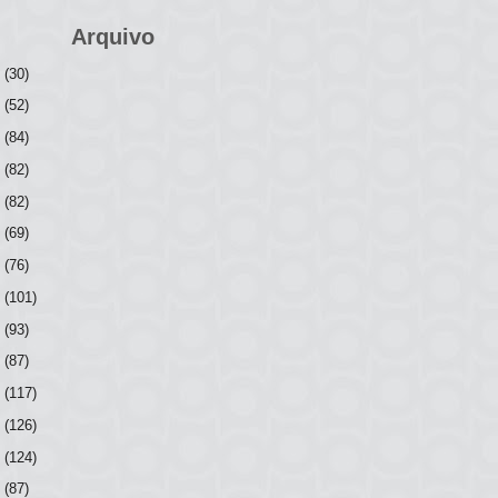
Arquivo
6
(30)
5
(52)
4
(84)
3
(82)
2
(82)
1
(69)
0
(76)
9
(101)
8
(93)
7
(87)
6
(117)
5
(126)
4
(124)
3
(87)