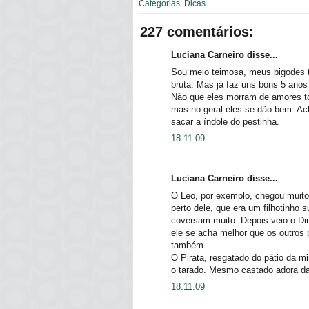
Categorias:
Dicas
227 comentários:
Luciana Carneiro disse...
Sou meio teimosa, meus bigodes 
bruta. Mas já faz uns bons 5 anos
Não que eles morram de amores t
mas no geral eles se dão bem. Ac
sacar a índole do pestinha.
18.11.09
Luciana Carneiro disse...
O Leo, por exemplo, chegou muito
perto dele, que era um filhotinho
coversam muito. Depois veio o Di
ele se acha melhor que os outros 
também.
O Pirata, resgatado do pátio da 
o tarado. Mesmo castado adora d
18.11.09