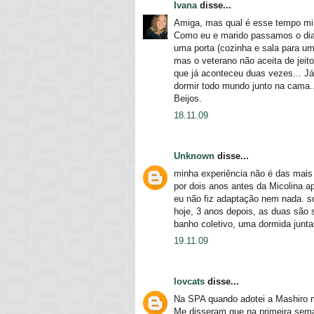
Ivana
disse...
Amiga, mas qual é esse tempo mi
Como eu e marido passamos o dia 
uma porta (cozinha e sala para um 
mas o veterano não aceita de jei
que já aconteceu duas vezes... J
dormir todo mundo junto na cama..
Beijos.
18.11.09
Unknown
disse...
minha experiência não é das mais c
por dois anos antes da Micolina ap
eu não fiz adaptação nem nada. so
hoje, 3 anos depois, as duas são
banho coletivo, uma dormida junt
19.11.09
lovcats
disse...
Na SPA quando adotei a Mashiro 
Me disseram que na primeira sema