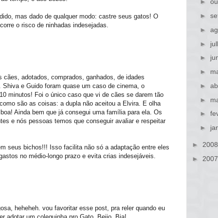
►
ou
►
se
dido, mas dado de qualquer modo: castre seus gatos! O
orre o risco de ninhadas indesejadas.
►
ag
►
ju
►
ju
►
ma
tos cães, adotados, comprados, ganhados, de idades
►
ab
s. Shiva e Guido foram quase um caso de cinema, o
 10 minutos! Foi o único caso que vi de cães se darem tão
►
ma
omo são as coisas: a dupla não aceitou a Elvira. E olha
 boa! Ainda bem que já consegui uma família para ela. Os
►
fe
tes e nós pessoas temos que conseguir avaliar e respeitar
►
ja
►
200
m seus bichos!!! Isso facilita não só a adaptação entre eles
stos no médio-longo prazo e evita crias indesejáveis.
►
200
osa, heheheh. vou favoritar esse post, pra reler quando eu
 adotar um coleguinha pro Gato. Beijo, Bia!