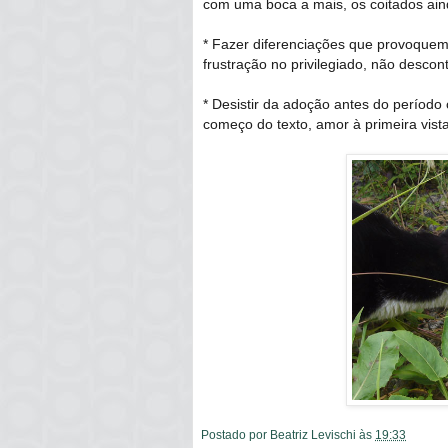
com uma boca a mais, os coitados aind
* Fazer diferenciações que provoqu
frustração no privilegiado, não descon
* Desistir da adoção antes do períod
começo do texto, amor à primeira vist
Postado por
Beatriz Levischi
às
19:33