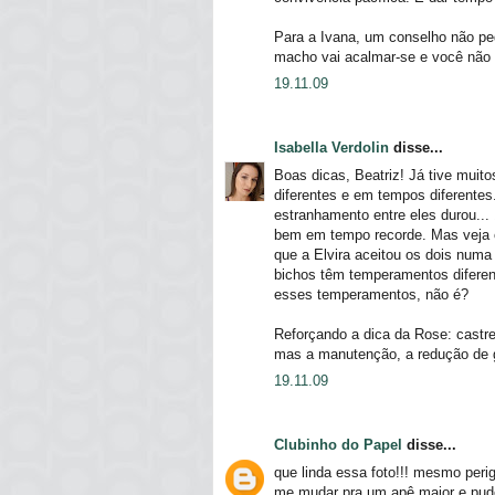
Para a Ivana, um conselho não pe
macho vai acalmar-se e você não c
19.11.09
Isabella Verdolin
disse...
Boas dicas, Beatriz! Já tive mui
diferentes e em tempos diferente
estranhamento entre eles durou...
bem em tempo recorde. Mas veja c
que a Elvira aceitou os dois numa
bichos têm temperamentos diferen
esses temperamentos, não é?
Reforçando a dica da Rose: castre
mas a manutenção, a redução de ga
19.11.09
Clubinho do Papel
disse...
que linda essa foto!!! mesmo perig
me mudar pra um apê maior e puder