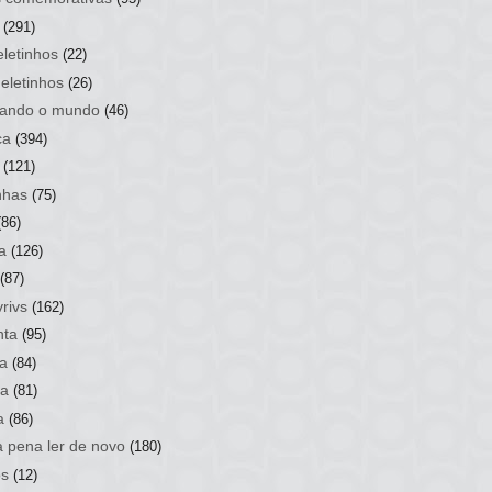
(291)
letinhos
(22)
eletinhos
(26)
ando o mundo
(46)
ca
(394)
(121)
nhas
(75)
(86)
a
(126)
(87)
rivs
(162)
nta
(95)
a
(84)
sa
(81)
a
(86)
a pena ler de novo
(180)
os
(12)