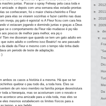
a mashiro juntas. Passar o spray Feliway pela casa toda e
►
201
er amizade. e depois com uma semana elas estarão prontas
►
201
 elas se conheceram, foi o maior cheira-cheirinho e Fleur
am para elas se virarem sozinhas e fazer carinho nas duas
►
201
m inveja, pq gato é egoista! rs A Fleur ficou com cara feia
ando vi estavam jogando e dormindo juntas e graças a Deus
▼
200
que se o comportamento da Fleur não mudasse é pq não
►
de
 aos poucos de melhor para melhor, era pq o
to! Tbm me disseram que quando se tem um gato adulto em
▼
no
o que outro adulto e confirmo isso Beatriz! no ano passado
Fra
ta da idade da Fleur e mesmo com o tempo não tinha dado
 dava um periodo de teste de adaptação.
"Sa
:)
Tra
Dic
Ho
Tud
em ambos os casos a história é a mesma. Há que se ter
ichinhos quebrar o pau todo dia, a toda hora. Eles se
Men
ssentem de um novo membro na família porque desestrutura
Da 
nir toda a hierarquia, mas se acostumam com o novato e
e acontece uma amizade para a vida toda, mas eles se
Ani
)e eles mesmos estabelecem os limites físicos para a
 ao tempo, e aos bebês.