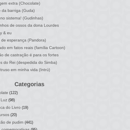
em extra (Chocolate)
 da barriga (Guda)
no sistema! (Gudinhas)
nhos de ossos da dona Lourdes
y & eu
 de esperança (Pandora)
do em fatos reais (família Cartoon)
ão de castração é para os fortes
os do Rei (despedida do Simba)
truso em minha vida (Intrú)
Categorias
late
(122)
 Luz
(98)
ca do Livro
(19)
ursos
(20)
ção de pudim
(441)
s comemorativas
(95)