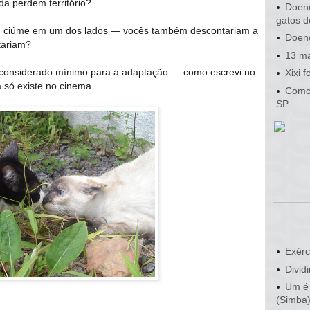
a perdem território?
Doenç
gatos d
em ciúme em um dos lados — vocês também descontariam a
Doenç
tariam?
13 ma
o considerado mínimo para a adaptação — como escrevi no
Xixi 
a só existe no cinema.
Como 
SP
Exérc
Dividi
Um é 
(Simba