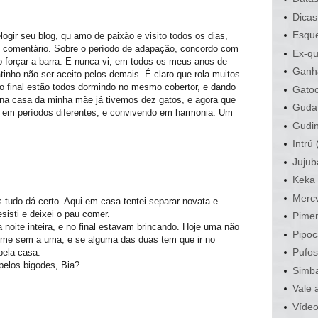
Dicas
Esque
elogir seu blog, qu amo de paixão e visito todos os dias,
 comentário. Sobre o período de adapação, concordo com
Ex-qu
ão forçar a barra. E nunca vi, em todos os meus anos de
Ganh
tinho não ser aceito pelos demais. É claro que rola muitos
no final estão todos dormindo no mesmo cobertor, e dando
Gato
 na casa da minha mãe já tivemos dez gatos, e agora que
Guda
s em períodos diferentes, e convivendo em harmonia. Um
Gudi
Intrú
Jujub
Keka
Mercv
tudo dá certo. Aqui em casa tentei separar novata e
sisti e deixei o pau comer.
Pime
 noite inteira, e no final estavam brincando. Hoje uma não
Pipoc
rme sem a uma, e se alguma das duas tem que ir no
Pufo
 pela casa.
 pelos bigodes, Bia?
Simb
Vale 
Víde