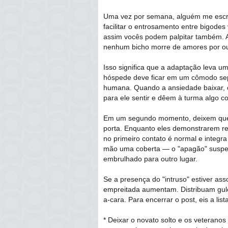
Uma vez por semana, alguém me escre
facilitar o entrosamento entre bigodes
assim vocês podem palpitar também. A
nenhum bicho morre de amores por ou
Isso significa que a adaptação leva u
hóspede deve ficar em um cômodo sep
humana. Quando a ansiedade baixar, 
para ele sentir e dêem à turma algo 
Em um segundo momento, deixem que o
porta. Enquanto eles demonstrarem res
no primeiro contato é normal e integr
mão uma coberta — o "apagão" suspen
embrulhado para outro lugar.
Se a presença do "intruso" estiver as
empreitada aumentam. Distribuam gulo
a-cara. Para encerrar o post, eis a li
* Deixar o novato solto e os veterano