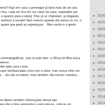
nimo? Aqui em casa o perrengue já dura mais de um ano.
fora, cada um fica em um canto da casa, separados por
►
202
e quartos para a outra). Eles já se cheiraram, ja brigaram,
to nenhum a novata! Nem mesmo quando ela entrou no cio, o
►
202
á quase que perdi as esperanças... Meu sonho e a gente
.
►
202
►
202
►
202
►
202
►
202
inematográficas, mas ta tudo bem. a Olívia foi filha única
arecer.
►
201
ltei pela casa e boa.
►
201
 super familiarizadas uma com a outra, mas nunca rolou um
as... ela não se batem, mas também não trocam carinhos...
►
201
►
201
►
201
►
201
me deram também informações desse tipo.
►
201
na não é bom apresentar a gata intrusa, colocar um