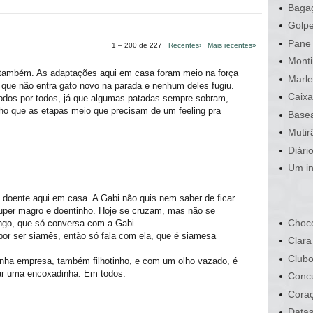
Bagag
Golpe
Pane 
1 – 200 de 227
Recentes›
Mais recentes»
Monti
também. As adaptações aqui em casa foram meio na força
Marle
 que não entra gato novo na parada e nenhum deles fugiu.
Caixa
odos por todos, já que algumas patadas sempre sobram,
ho que as etapas meio que precisam de um feeling pra
Basea
Mutir
Diári
Um in
 doente aqui em casa. A Gabi não quis nem saber de ficar
 super magro e doentinho. Hoje se cruzam, mas não se
Choco
ngo, que só conversa com a Gabi.
por ser siamês, então só fala com ela, que é siamesa
Clara
Clubo
minha empresa, também filhotinho, e com um olho vazado, é
ar uma encoxadinha. Em todos.
Conc
Cora
Data