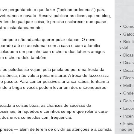
ve perguntando o que fazer ("peloamordedeus!") para
 veteranos e novato. Resolvi publicar as dicas aqui no blog,
ntes de qualquer coisa, é preciso esclarecer que quase
Como
tro instantaneamente.
Gatoc
m tempo e não adianta querer pular etapas. O novo
Bolet
arado até se acostumar com a casa e com a família
vida!
coloquem um paninho com o cheiro dos futuros amigos
Dicas
com o cheiro dele também.
Dicas
s peludos se vejam pela janela ou por uma fresta da
Dicas
istência, não vale a pena misturar. A troca de fuzzzzzzzz
Dicas
a o pacote. Para conter possíveis arranca-rabos, tenham a
Melho
de a briga e vocês podem levar um dos encrenqueiros
Onde 
Dois 
sociada a coisas boas, as chances de sucesso da
Encon
seimas, brinquedos e carinhos sempre que rolar o cara-
Incên
sta dos erros cometidos com freqüência:
9 sin
s presos — além de terem de dividir as atenções e a comida
não pe