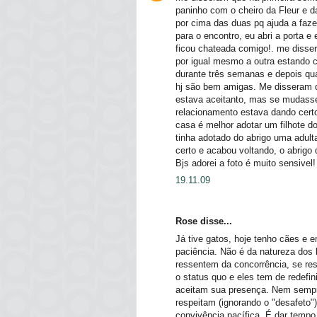
paninho com o cheiro da Fleur e d
por cima das duas pq ajuda a faz
para o encontro, eu abri a porta e
ficou chateada comigo!. me disser
por igual mesmo a outra estando co
durante três semanas e depois qu
hj são bem amigas. Me disseram 
estava aceitanto, mas se mudasse
relacionamento estava dando cer
casa é melhor adotar um filhote d
tinha adotado do abrigo uma adul
certo e acabou voltando, o abrigo
Bjs adorei a foto é muito sensivel! 
19.11.09
Rose disse...
Já tive gatos, hoje tenho cães e 
paciência. Não é da natureza dos b
ressentem da concorrência, se re
o status quo e eles tem de redefi
aceitam sua presença. Nem sempr
respeitam (ignorando o "desafeto"
convivência pacífica. É dar tempo