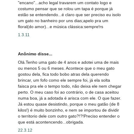
"encano"...acho legal travarem um contato logo e
costumo pensar que se rolou um tapa é porque já
estão se entendendo...é claro que ser preciso eu isolo
um gato no banheiro por uns dias;apelo pra um
floral(do amor)...e música clássica:sempre!rs
1.3.11
Anônimo disse...
Olá.Tenho uma gato de 4 anos e adotei uma de mais
ou menos 5 ou 6 meses. Acontece que o meu gato
gostou dela, fica todo bobo atras dela querendo
brincar, um fofo como ele sempre foi, já ela solta
faisca pra ele o tempo todo, não deixa ele nem chegar
perto. O meu caso foi ao contrário, o de casa aceitou
numa boa, já a adotada é arisca com ele. O que fazer.
Já estou quase desistindo, porque o meu gatão (de 8
kilos!) é muito bonzinho, e nem se importou de dividir
o territorio dele com outro gato?!?!Preciso entender o
que está acontencendo...obrigada.
22.3.12