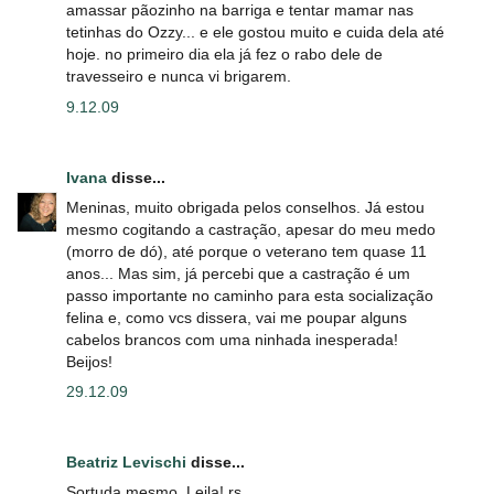
amassar pãozinho na barriga e tentar mamar nas
tetinhas do Ozzy... e ele gostou muito e cuida dela até
hoje. no primeiro dia ela já fez o rabo dele de
travesseiro e nunca vi brigarem.
9.12.09
Ivana
disse...
Meninas, muito obrigada pelos conselhos. Já estou
mesmo cogitando a castração, apesar do meu medo
(morro de dó), até porque o veterano tem quase 11
anos... Mas sim, já percebi que a castração é um
passo importante no caminho para esta socialização
felina e, como vcs dissera, vai me poupar alguns
cabelos brancos com uma ninhada inesperada!
Beijos!
29.12.09
Beatriz Levischi
disse...
Sortuda mesmo, Leila! rs