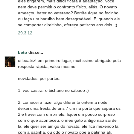
eles brigarem, mais difícil ficará a adaptação. Você
nem deve permitir o confronto físico, aliás. O novato
ameaçou bater no veterano? Borrife água no focinho
ou faça um barulho bem desagradável. E, quando ele
se comportar direitinho, ofereça petiscos aos dois. ;)
29.3.12
beto
disse...
oi beatriz! em primeiro lugar, muitíssimo obrigado pela
resposta rápida, valeu mesmo!
novidades, por partes:
1. vou castrar o bichano no sábado :)
2. comecei a fazer algo diferente ontem a noite:
deixei uma fresta de uns 7 cm na porta que separa os
2 e travei com um xinelo. fiquei um pouco surpreso
com o que aconteceu. o meu gato antigo não sai de
lá, ele quer ser amigo do novato, ele fica mexendo la
com a patinha, ou qdo o novato põe a patinha ali,