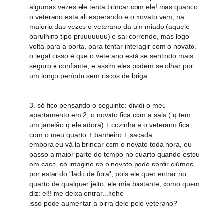
algumas vezes ele tenta brincar com ele! mas quando
o veterano esta ali esperando e o novato vem, na
maioria das vezes o veterano da um miado (aquele
barulhino tipo pruuuuuuu) e sai correndo, mas logo
volta para a porta, para tentar interagir com o novato.
o legal disso é que o veterano está se sentindo mais
seguro e confiante, e assim eles podem se olhar por
um longo período sem riscos de briga.
3. só fico pensando o seguinte: dividi o meu
apartamento em 2, o novato fica com a sala ( q tem
um janelão q ele adora) + cozinha e o veterano fica
com o meu quarto + banheiro + sacada.
embora eu vá la brincar com o novato toda hora, eu
passo a maior parte do tempo no quarto quando estou
em casa, só imagino se o novato pode sentir ciúmes,
por estar do "lado de fora", pois ele quer entrar no
quarto de qualquer jeito, ele mia bastante, como quem
diz: ei!! me deixa entrar...hehe
isso pode aumentar a birra dele pelo veterano?