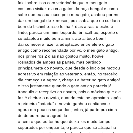
falei sobre isso com veterinária que o meu gato
costuma visitar. ela cria gatos da raça bengal e como
sabe que eu sou louco pelo meu gato, acabou por me
dar um bengal de 7 meses, pois sabia que eu cuidaria
bem do bichinho. isso foi há 4 dias atrás. o bicho é
lindo, parece um mini-leopardo, brincalhão, esperto e
se adaptou muito bem a mim. até ai tudo bem!
daí comecei a fazer a adaptação entre ele e o gato
antigo como recomendada por vc. o meu gato antigo,
nos primeiros 2 dias não gostou muito, houve
rosnados de ambas as partes, mas partindo
principalmete do novato, que desde o início se motrou
agressivo em relação ao veterano. então, no terceiro
dia começou a agredir, chegou a bater no gato antigo!
e isso justamente quando o gato antigo parecia já
tranquilo e receptivo ao novato, pois o máximo que ele
faz é cheirar o novato, quando este se aproxima. após
a primeira "patada" o novato ganhou confiança e
agora em poucos segundos juntos, já parte pra cima
do do outro para agredi-lo.
o ruim é que eu tenho que deixa-los muito tempo
separados por enquanto, e parece que só atrapalha