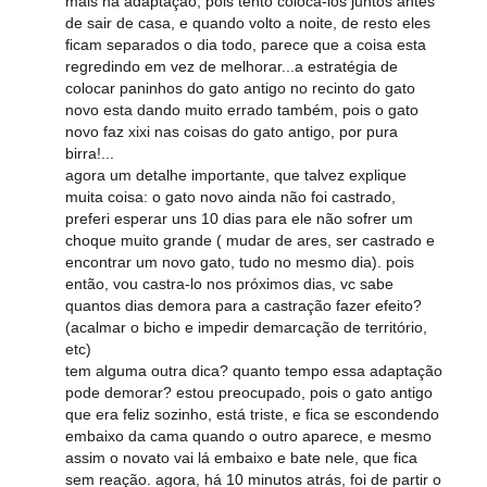
mais na adaptação, pois tento coloca-los juntos antes
de sair de casa, e quando volto a noite, de resto eles
ficam separados o dia todo, parece que a coisa esta
regredindo em vez de melhorar...a estratégia de
colocar paninhos do gato antigo no recinto do gato
novo esta dando muito errado também, pois o gato
novo faz xixi nas coisas do gato antigo, por pura
birra!...
agora um detalhe importante, que talvez explique
muita coisa: o gato novo ainda não foi castrado,
preferi esperar uns 10 dias para ele não sofrer um
choque muito grande ( mudar de ares, ser castrado e
encontrar um novo gato, tudo no mesmo dia). pois
então, vou castra-lo nos próximos dias, vc sabe
quantos dias demora para a castração fazer efeito?
(acalmar o bicho e impedir demarcação de território,
etc)
tem alguma outra dica? quanto tempo essa adaptação
pode demorar? estou preocupado, pois o gato antigo
que era feliz sozinho, está triste, e fica se escondendo
embaixo da cama quando o outro aparece, e mesmo
assim o novato vai lá embaixo e bate nele, que fica
sem reação. agora, há 10 minutos atrás, foi de partir o