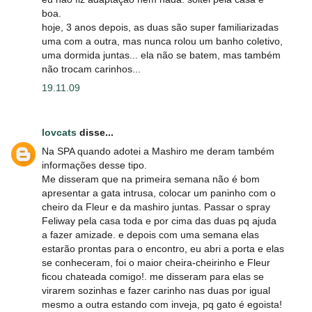
boa.
hoje, 3 anos depois, as duas são super familiarizadas
uma com a outra, mas nunca rolou um banho coletivo,
uma dormida juntas... ela não se batem, mas também
não trocam carinhos...
19.11.09
lovcats
disse...
Na SPA quando adotei a Mashiro me deram também
informações desse tipo.
Me disseram que na primeira semana não é bom
apresentar a gata intrusa, colocar um paninho com o
cheiro da Fleur e da mashiro juntas. Passar o spray
Feliway pela casa toda e por cima das duas pq ajuda
a fazer amizade. e depois com uma semana elas
estarão prontas para o encontro, eu abri a porta e elas
se conheceram, foi o maior cheira-cheirinho e Fleur
ficou chateada comigo!. me disseram para elas se
virarem sozinhas e fazer carinho nas duas por igual
mesmo a outra estando com inveja, pq gato é egoista!