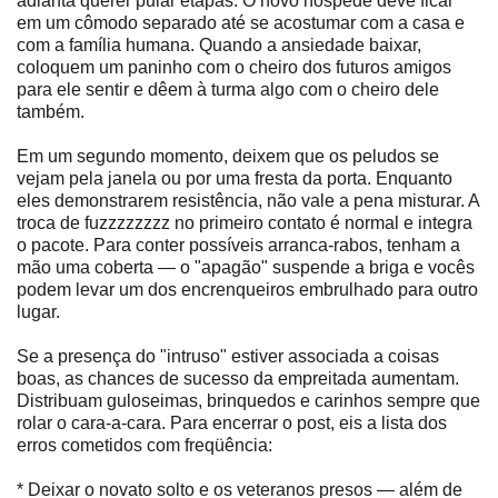
adianta querer pular etapas. O novo hóspede deve ficar
em um cômodo separado até se acostumar com a casa e
com a família humana. Quando a ansiedade baixar,
coloquem um paninho com o cheiro dos futuros amigos
para ele sentir e dêem à turma algo com o cheiro dele
também.
Em um segundo momento, deixem que os peludos se
vejam pela janela ou por uma fresta da porta. Enquanto
eles demonstrarem resistência, não vale a pena misturar. A
troca de fuzzzzzzzz no primeiro contato é normal e integra
o pacote. Para conter possíveis arranca-rabos, tenham a
mão uma coberta — o "apagão" suspende a briga e vocês
podem levar um dos encrenqueiros embrulhado para outro
lugar.
Se a presença do "intruso" estiver associada a coisas
boas, as chances de sucesso da empreitada aumentam.
Distribuam guloseimas, brinquedos e carinhos sempre que
rolar o cara-a-cara. Para encerrar o post, eis a lista dos
erros cometidos com freqüência:
* Deixar o novato solto e os veteranos presos — além de