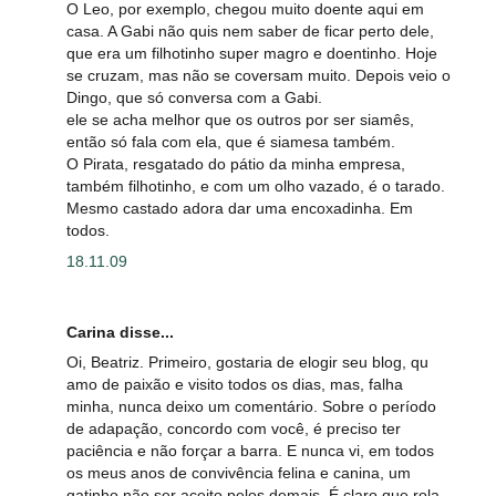
O Leo, por exemplo, chegou muito doente aqui em
casa. A Gabi não quis nem saber de ficar perto dele,
que era um filhotinho super magro e doentinho. Hoje
se cruzam, mas não se coversam muito. Depois veio o
Dingo, que só conversa com a Gabi.
ele se acha melhor que os outros por ser siamês,
então só fala com ela, que é siamesa também.
O Pirata, resgatado do pátio da minha empresa,
também filhotinho, e com um olho vazado, é o tarado.
Mesmo castado adora dar uma encoxadinha. Em
todos.
18.11.09
Carina disse...
Oi, Beatriz. Primeiro, gostaria de elogir seu blog, qu
amo de paixão e visito todos os dias, mas, falha
minha, nunca deixo um comentário. Sobre o período
de adapação, concordo com você, é preciso ter
paciência e não forçar a barra. E nunca vi, em todos
os meus anos de convivência felina e canina, um
gatinho não ser aceito pelos demais. É claro que rola