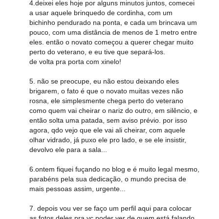
4.deixei eles hoje por alguns minutos juntos, comecei
a usar aquele brinquedo de cordinha, com um
bichinho pendurado na ponta, e cada um brincava um
pouco, com uma distância de menos de 1 metro entre
eles. então o novato começou a querer chegar muito
perto do veterano, e eu tive que separá-los.
de volta pra porta com xinelo!
5. não se preocupe, eu não estou deixando eles
brigarem, o fato é que o novato muitas vezes não
rosna, ele simplesmente chega perto do veterano
como quem vai cheirar o nariz do outro, em silêncio, e
então solta uma patada, sem aviso prévio. por isso
agora, qdo vejo que ele vai ali cheirar, com aquele
olhar vidrado, já puxo ele pro lado, e se ele insistir,
devolvo ele para a sala...
6.ontem fiquei fuçando no blog e é muito legal mesmo,
parabéns pela sua dedicação, o mundo precisa de
mais pessoas assim, urgente...
7. depois vou ver se faço um perfil aqui para colocar
as fotos deles pra vc poder ver de quem está falando,