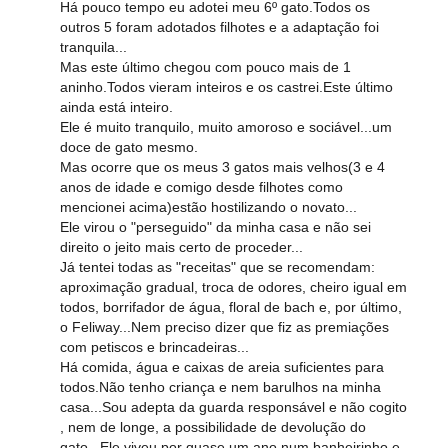
Há pouco tempo eu adotei meu 6º gato.Todos os
outros 5 foram adotados filhotes e a adaptação foi
tranquila...
Mas este último chegou com pouco mais de 1
aninho.Todos vieram inteiros e os castrei.Este último
ainda está inteiro.
Ele é muito tranquilo, muito amoroso e sociável...um
doce de gato mesmo.
Mas ocorre que os meus 3 gatos mais velhos(3 e 4
anos de idade e comigo desde filhotes como
mencionei acima)estão hostilizando o novato...
Ele virou o "perseguido" da minha casa e não sei
direito o jeito mais certo de proceder...
Já tentei todas as "receitas" que se recomendam:
aproximação gradual, troca de odores, cheiro igual em
todos, borrifador de água, floral de bach e, por último,
o Feliway...Nem preciso dizer que fiz as premiações
com petiscos e brincadeiras...
Há comida, água e caixas de areia suficientes para
todos.Não tenho criança e nem barulhos na minha
casa...Sou adepta da guarda responsável e não cogito
, nem de longe, a possibilidade de devolução do
gato...Ele viveu por quase um ano num banheirinho e