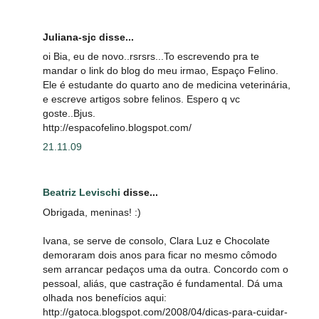
Juliana-sjc disse...
oi Bia, eu de novo..rsrsrs...To escrevendo pra te
mandar o link do blog do meu irmao, Espaço Felino.
Ele é estudante do quarto ano de medicina veterinária,
e escreve artigos sobre felinos. Espero q vc
goste..Bjus.
http://espacofelino.blogspot.com/
21.11.09
Beatriz Levischi
disse...
Obrigada, meninas! :)
Ivana, se serve de consolo, Clara Luz e Chocolate
demoraram dois anos para ficar no mesmo cômodo
sem arrancar pedaços uma da outra. Concordo com o
pessoal, aliás, que castração é fundamental. Dá uma
olhada nos benefícios aqui:
http://gatoca.blogspot.com/2008/04/dicas-para-cuidar-