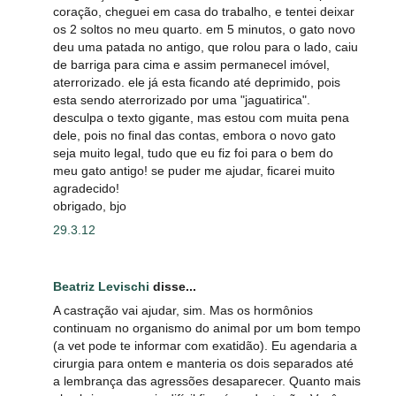
coração, cheguei em casa do trabalho, e tentei deixar
os 2 soltos no meu quarto. em 5 minutos, o gato novo
deu uma patada no antigo, que rolou para o lado, caiu
de barriga para cima e assim permanecel imóvel,
aterrorizado. ele já esta ficando até deprimido, pois
esta sendo aterrorizado por uma "jaguatirica".
desculpa o texto gigante, mas estou com muita pena
dele, pois no final das contas, embora o novo gato
seja muito legal, tudo que eu fiz foi para o bem do
meu gato antigo! se puder me ajudar, ficarei muito
agradecido!
obrigado, bjo
29.3.12
Beatriz Levischi
disse...
A castração vai ajudar, sim. Mas os hormônios
continuam no organismo do animal por um bom tempo
(a vet pode te informar com exatidão). Eu agendaria a
cirurgia para ontem e manteria os dois separados até
a lembrança das agressões desaparecer. Quanto mais