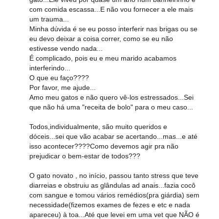
com comida escassa...E não vou fornecer a ele mais
um trauma...
Minha dúvida é se eu posso interferir nas brigas ou se
eu devo deixar a coisa correr, como se eu não
estivesse vendo nada...
É complicado, pois eu e meu marido acabamos
interferindo...
O que eu faço????
Por favor, me ajude...
Amo meu gatos e não quero vê-los estressados...Sei
que não há uma "receita de bolo" para o meu caso...
Todos,individualmente, são muito queridos e
dóceis...sei que vão acabar se acertando...mas...e até
isso acontecer????Como devemos agir pra não
prejudicar o bem-estar de todos???
O gato novato , no início, passou tanto stress que teve
diarreias e obstruiu as glândulas ad anais...fazia cocô
com sangue e tomou vários remédios(pra giárdia) sem
necessidade(fizemos exames de fezes e etc e nada
apareceu) à toa...Até que levei em uma vet que NÃO é