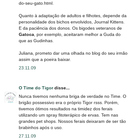
do-seu-gato.html.
Quanto à adaptação de adultos e filhotes, depende da
personalidade dos bichos envolvidos, Journal Kittens.
E da paciência dos donos. Os bigodes veteranos de
Gatoca
, por exemplo, aceitaram melhor a Guda do
que as Gudinhas.
Juliana, prometo dar uma olhada no blog do seu irmão
assim que a poeira baixar.
23.11.09
O Time do Tigor
disse...
Nunca tivemos nenhuma briga de verdade no Time. O
brigão possessivo era o próprio Tigor rsss. Porém,
tivemos ótimos resultados na timidez dos ferais
utilizando um spray fitoterápico de ervas. Tem nas
grandes pet shops. Nossos ferais deixaram de ser tão
brabinhos após o uso.
27.11.09