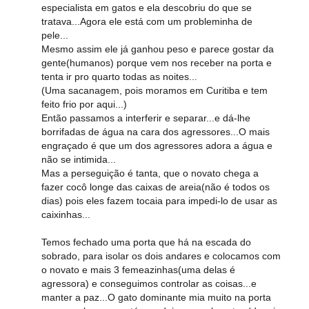
especialista em gatos e ela descobriu do que se
tratava...Agora ele está com um probleminha de
pele...
Mesmo assim ele já ganhou peso e parece gostar da
gente(humanos) porque vem nos receber na porta e
tenta ir pro quarto todas as noites...
(Uma sacanagem, pois moramos em Curitiba e tem
feito frio por aqui...)
Então passamos a interferir e separar...e dá-lhe
borrifadas de água na cara dos agressores...O mais
engraçado é que um dos agressores adora a água e
não se intimida...
Mas a perseguição é tanta, que o novato chega a
fazer cocô longe das caixas de areia(não é todos os
dias) pois eles fazem tocaia para impedi-lo de usar as
caixinhas...
Temos fechado uma porta que há na escada do
sobrado, para isolar os dois andares e colocamos com
o novato e mais 3 femeazinhas(uma delas é
agressora) e conseguimos controlar as coisas...e
manter a paz...O gato dominante mia muito na porta