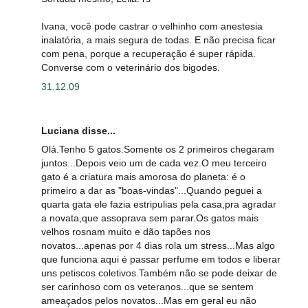
Ivana, você pode castrar o velhinho com anestesia
inalatória, a mais segura de todas. E não precisa ficar
com pena, porque a recuperação é super rápida.
Converse com o veterinário dos bigodes.
31.12.09
Luciana disse...
Olá.Tenho 5 gatos.Somente os 2 primeiros chegaram
juntos...Depois veio um de cada vez.O meu terceiro
gato é a criatura mais amorosa do planeta: é o
primeiro a dar as "boas-vindas"...Quando peguei a
quarta gata ele fazia estripulias pela casa,pra agradar
a novata,que assoprava sem parar.Os gatos mais
velhos rosnam muito e dão tapões nos
novatos...apenas por 4 dias rola um stress...Mas algo
que funciona aqui é passar perfume em todos e liberar
uns petiscos coletivos.Também não se pode deixar de
ser carinhoso com os veteranos...que se sentem
ameaçados pelos novatos...Mas em geral eu não