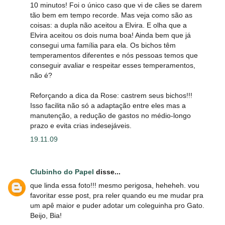
10 minutos! Foi o único caso que vi de cães se darem
tão bem em tempo recorde. Mas veja como são as
coisas: a dupla não aceitou a Elvira. E olha que a
Elvira aceitou os dois numa boa! Ainda bem que já
consegui uma família para ela. Os bichos têm
temperamentos diferentes e nós pessoas temos que
conseguir avaliar e respeitar esses temperamentos,
não é?
Reforçando a dica da Rose: castrem seus bichos!!!
Isso facilita não só a adaptação entre eles mas a
manutenção, a redução de gastos no médio-longo
prazo e evita crias indesejáveis.
19.11.09
Clubinho do Papel
disse...
que linda essa foto!!! mesmo perigosa, heheheh. vou
favoritar esse post, pra reler quando eu me mudar pra
um apê maior e puder adotar um coleguinha pro Gato.
Beijo, Bia!