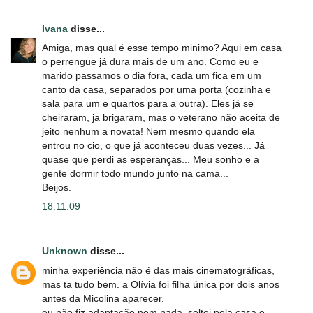
Ivana
disse...
Amiga, mas qual é esse tempo minimo? Aqui em casa
o perrengue já dura mais de um ano. Como eu e
marido passamos o dia fora, cada um fica em um
canto da casa, separados por uma porta (cozinha e
sala para um e quartos para a outra). Eles já se
cheiraram, ja brigaram, mas o veterano não aceita de
jeito nenhum a novata! Nem mesmo quando ela
entrou no cio, o que já aconteceu duas vezes... Já
quase que perdi as esperanças... Meu sonho e a
gente dormir todo mundo junto na cama...
Beijos.
18.11.09
Unknown
disse...
minha experiência não é das mais cinematográficas,
mas ta tudo bem. a Olívia foi filha única por dois anos
antes da Micolina aparecer.
eu não fiz adaptação nem nada. soltei pela casa e