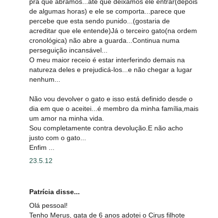
pra que abramos...até que deixamos ele entrar(depois
de algumas horas) e ele se comporta...parece que
percebe que esta sendo punido...(gostaria de
acreditar que ele entende)Já o terceiro gato(na ordem
cronológica) não abre a guarda...Continua numa
perseguição incansável...
O meu maior receio é estar interferindo demais na
natureza deles e prejudicá-los...e não chegar a lugar
nenhum...
Não vou devolver o gato e isso está definido desde o
dia em que o aceitei...é membro da minha família,mais
um amor na minha vida.
Sou completamente contra devolução.E não acho
justo com o gato...
Enfim ...
23.5.12
Patrícia disse...
Olá pessoal!
Tenho Merus, gata de 6 anos adotei o Cirus filhote