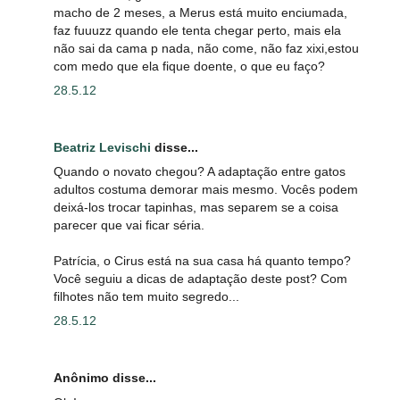
macho de 2 meses, a Merus está muito enciumada,
faz fuuuzz quando ele tenta chegar perto, mais ela
não sai da cama p nada, não come, não faz xixi,estou
com medo que ela fique doente, o que eu faço?
28.5.12
Beatriz Levischi
disse...
Quando o novato chegou? A adaptação entre gatos
adultos costuma demorar mais mesmo. Vocês podem
deixá-los trocar tapinhas, mas separem se a coisa
parecer que vai ficar séria.
Patrícia, o Cirus está na sua casa há quanto tempo?
Você seguiu a dicas de adaptação deste post? Com
filhotes não tem muito segredo...
28.5.12
Anônimo disse...