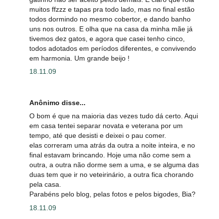
muitos ffzzz e tapas pra todo lado, mas no final estão
todos dormindo no mesmo cobertor, e dando banho
uns nos outros. E olha que na casa da minha mãe já
tivemos dez gatos, e agora que casei tenho cinco,
todos adotados em períodos diferentes, e convivendo
em harmonia. Um grande beijo !
18.11.09
Anônimo disse...
O bom é que na maioria das vezes tudo dá certo. Aqui
em casa tentei separar novata e veterana por um
tempo, até que desisti e deixei o pau comer.
elas correram uma atrás da outra a noite inteira, e no
final estavam brincando. Hoje uma não come sem a
outra, a outra não dorme sem a uma, e se alguma das
duas tem que ir no veteirinário, a outra fica chorando
pela casa.
Parabéns pelo blog, pelas fotos e pelos bigodes, Bia?
18.11.09