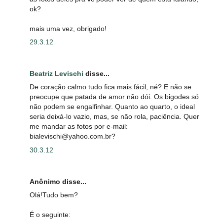
ok?
mais uma vez, obrigado!
29.3.12
Beatriz Levischi
disse...
De coração calmo tudo fica mais fácil, né? E não se
preocupe que patada de amor não dói. Os bigodes só
não podem se engalfinhar. Quanto ao quarto, o ideal
seria deixá-lo vazio, mas, se não rola, paciência. Quer
me mandar as fotos por e-mail:
bialevischi@yahoo.com.br?
30.3.12
Anônimo disse...
Olá!Tudo bem?
É o seguinte: