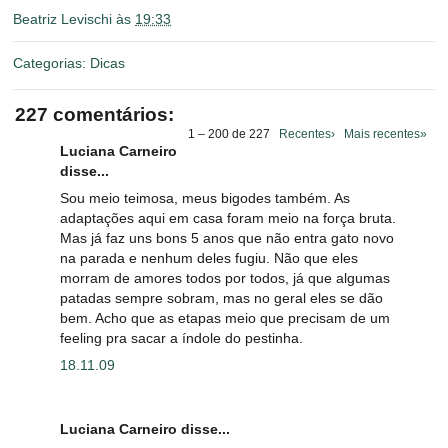
Beatriz Levischi
às
19:33
Categorias:
Dicas
227 comentários:
1 – 200 de 227
Recentes›
Mais recentes»
Luciana Carneiro
disse...
Sou meio teimosa, meus bigodes também. As
adaptações aqui em casa foram meio na força bruta.
Mas já faz uns bons 5 anos que não entra gato novo
na parada e nenhum deles fugiu. Não que eles
morram de amores todos por todos, já que algumas
patadas sempre sobram, mas no geral eles se dão
bem. Acho que as etapas meio que precisam de um
feeling pra sacar a índole do pestinha.
18.11.09
Luciana Carneiro disse...