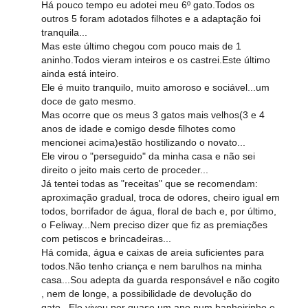
Há pouco tempo eu adotei meu 6º gato.Todos os
outros 5 foram adotados filhotes e a adaptação foi
tranquila...
Mas este último chegou com pouco mais de 1
aninho.Todos vieram inteiros e os castrei.Este último
ainda está inteiro.
Ele é muito tranquilo, muito amoroso e sociável...um
doce de gato mesmo.
Mas ocorre que os meus 3 gatos mais velhos(3 e 4
anos de idade e comigo desde filhotes como
mencionei acima)estão hostilizando o novato...
Ele virou o "perseguido" da minha casa e não sei
direito o jeito mais certo de proceder...
Já tentei todas as "receitas" que se recomendam:
aproximação gradual, troca de odores, cheiro igual em
todos, borrifador de água, floral de bach e, por último,
o Feliway...Nem preciso dizer que fiz as premiações
com petiscos e brincadeiras...
Há comida, água e caixas de areia suficientes para
todos.Não tenho criança e nem barulhos na minha
casa...Sou adepta da guarda responsável e não cogito
, nem de longe, a possibilidade de devolução do
gato...Ele viveu por quase um ano num banheirinho e