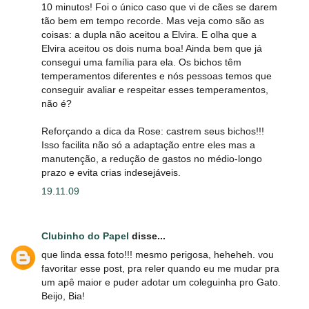
10 minutos! Foi o único caso que vi de cães se darem
tão bem em tempo recorde. Mas veja como são as
coisas: a dupla não aceitou a Elvira. E olha que a
Elvira aceitou os dois numa boa! Ainda bem que já
consegui uma família para ela. Os bichos têm
temperamentos diferentes e nós pessoas temos que
conseguir avaliar e respeitar esses temperamentos,
não é?
Reforçando a dica da Rose: castrem seus bichos!!!
Isso facilita não só a adaptação entre eles mas a
manutenção, a redução de gastos no médio-longo
prazo e evita crias indesejáveis.
19.11.09
Clubinho do Papel
disse...
que linda essa foto!!! mesmo perigosa, heheheh. vou
favoritar esse post, pra reler quando eu me mudar pra
um apê maior e puder adotar um coleguinha pro Gato.
Beijo, Bia!