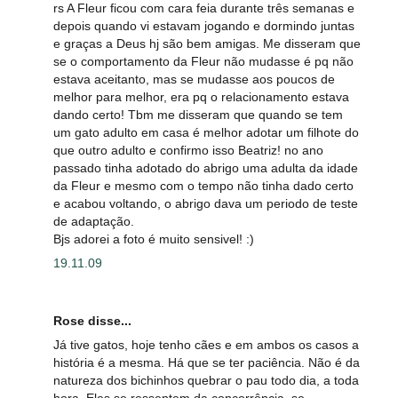
rs A Fleur ficou com cara feia durante três semanas e
depois quando vi estavam jogando e dormindo juntas
e graças a Deus hj são bem amigas. Me disseram que
se o comportamento da Fleur não mudasse é pq não
estava aceitanto, mas se mudasse aos poucos de
melhor para melhor, era pq o relacionamento estava
dando certo! Tbm me disseram que quando se tem
um gato adulto em casa é melhor adotar um filhote do
que outro adulto e confirmo isso Beatriz! no ano
passado tinha adotado do abrigo uma adulta da idade
da Fleur e mesmo com o tempo não tinha dado certo
e acabou voltando, o abrigo dava um periodo de teste
de adaptação.
Bjs adorei a foto é muito sensivel! :)
19.11.09
Rose disse...
Já tive gatos, hoje tenho cães e em ambos os casos a
história é a mesma. Há que se ter paciência. Não é da
natureza dos bichinhos quebrar o pau todo dia, a toda
hora. Eles se ressentem da concorrência, se