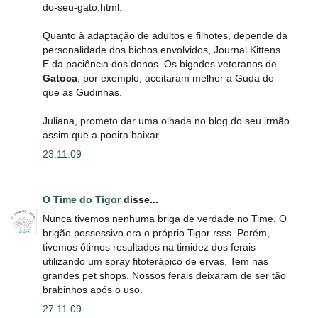
do-seu-gato.html.
Quanto à adaptação de adultos e filhotes, depende da
personalidade dos bichos envolvidos, Journal Kittens.
E da paciência dos donos. Os bigodes veteranos de
Gatoca
, por exemplo, aceitaram melhor a Guda do
que as Gudinhas.
Juliana, prometo dar uma olhada no blog do seu irmão
assim que a poeira baixar.
23.11.09
O Time do Tigor
disse...
Nunca tivemos nenhuma briga de verdade no Time. O
brigão possessivo era o próprio Tigor rsss. Porém,
tivemos ótimos resultados na timidez dos ferais
utilizando um spray fitoterápico de ervas. Tem nas
grandes pet shops. Nossos ferais deixaram de ser tão
brabinhos após o uso.
27.11.09