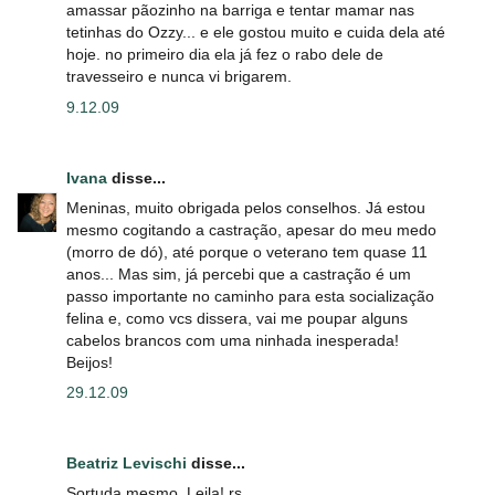
amassar pãozinho na barriga e tentar mamar nas
tetinhas do Ozzy... e ele gostou muito e cuida dela até
hoje. no primeiro dia ela já fez o rabo dele de
travesseiro e nunca vi brigarem.
9.12.09
Ivana
disse...
Meninas, muito obrigada pelos conselhos. Já estou
mesmo cogitando a castração, apesar do meu medo
(morro de dó), até porque o veterano tem quase 11
anos... Mas sim, já percebi que a castração é um
passo importante no caminho para esta socialização
felina e, como vcs dissera, vai me poupar alguns
cabelos brancos com uma ninhada inesperada!
Beijos!
29.12.09
Beatriz Levischi
disse...
Sortuda mesmo, Leila! rs