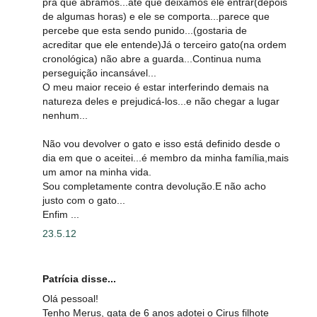
pra que abramos...até que deixamos ele entrar(depois
de algumas horas) e ele se comporta...parece que
percebe que esta sendo punido...(gostaria de
acreditar que ele entende)Já o terceiro gato(na ordem
cronológica) não abre a guarda...Continua numa
perseguição incansável...
O meu maior receio é estar interferindo demais na
natureza deles e prejudicá-los...e não chegar a lugar
nenhum...
Não vou devolver o gato e isso está definido desde o
dia em que o aceitei...é membro da minha família,mais
um amor na minha vida.
Sou completamente contra devolução.E não acho
justo com o gato...
Enfim ...
23.5.12
Patrícia disse...
Olá pessoal!
Tenho Merus, gata de 6 anos adotei o Cirus filhote