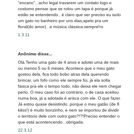
"encano"...acho legal travarem um contato logo e
costumo pensar que se rolou um tapa é porque já
estão se entendendo...é claro que ser preciso eu isolo
um gato no banheiro por uns dias;apelo pra um
floral(do amor)...e música clássica:sempre!rs
1.3.11
Anônimo disse...
Olá.Tenho uma gato de 4 anos e adotei uma de mais
ou menos 5 ou 6 meses. Acontece que o meu gato
gostou dela, fica todo bobo atras dela querendo
brincar, um fofo como ele sempre foi, já ela solta
faisca pra ele o tempo todo, não deixa ele nem chegar
perto. O meu caso foi ao contrário, o de casa aceitou
numa boa, já a adotada é arisca com ele. O que fazer.
Já estou quase desistindo, porque o meu gatão (de 8
kilos!) é muito bonzinho, e nem se importou de dividir
o territorio dele com outro gato?!?!Preciso entender o
que está acontencendo...obrigada.
22.3.12