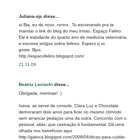
Juliana-sjc disse...
oi Bia, eu de novo..rsrsrs...To escrevendo pra te
mandar o link do blog do meu irmao, Espaço Felino.
Ele é estudante do quarto ano de medicina veterinária,
e escreve artigos sobre felinos. Espero q vc
goste..Bjus.
http://espacofelino.blogspot.com/
21.11.09
Beatriz Levischi
disse...
Obrigada, meninas! :)
Ivana, se serve de consolo, Clara Luz e Chocolate
demoraram dois anos para ficar no mesmo cômodo
sem arrancar pedaços uma da outra. Concordo com o
pessoal, aliás, que castração é fundamental. Dá uma
olhada nos benefícios aqui:
http://gatoca.blogspot.com/2008/04/dicas-para-cuidar-