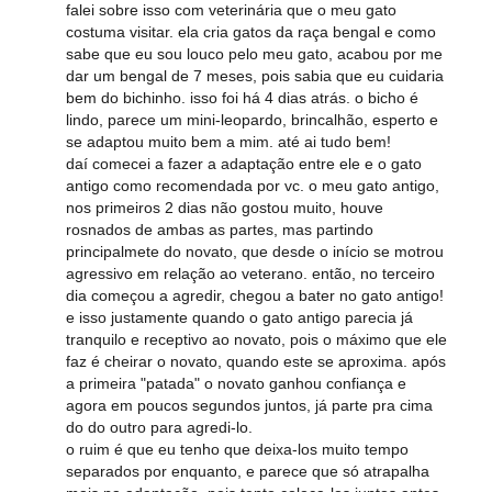
falei sobre isso com veterinária que o meu gato
costuma visitar. ela cria gatos da raça bengal e como
sabe que eu sou louco pelo meu gato, acabou por me
dar um bengal de 7 meses, pois sabia que eu cuidaria
bem do bichinho. isso foi há 4 dias atrás. o bicho é
lindo, parece um mini-leopardo, brincalhão, esperto e
se adaptou muito bem a mim. até ai tudo bem!
daí comecei a fazer a adaptação entre ele e o gato
antigo como recomendada por vc. o meu gato antigo,
nos primeiros 2 dias não gostou muito, houve
rosnados de ambas as partes, mas partindo
principalmete do novato, que desde o início se motrou
agressivo em relação ao veterano. então, no terceiro
dia começou a agredir, chegou a bater no gato antigo!
e isso justamente quando o gato antigo parecia já
tranquilo e receptivo ao novato, pois o máximo que ele
faz é cheirar o novato, quando este se aproxima. após
a primeira "patada" o novato ganhou confiança e
agora em poucos segundos juntos, já parte pra cima
do do outro para agredi-lo.
o ruim é que eu tenho que deixa-los muito tempo
separados por enquanto, e parece que só atrapalha