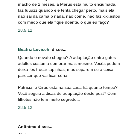
macho de 2 meses, a Merus está muito enciumada,
faz fuuuzz quando ele tenta chegar perto, mais ela
não sai da cama p nada, não come, não faz xixi,estou
com medo que ela fique doente, o que eu faço?
28.5.12
Beatriz Levischi
disse...
Quando o novato chegou? A adaptação entre gatos
adultos costuma demorar mais mesmo. Vocês podem
deixá-los trocar tapinhas, mas separem se a coisa
parecer que vai ficar séria.
Patrícia, o Cirus está na sua casa há quanto tempo?
Você seguiu a dicas de adaptação deste post? Com
filhotes não tem muito segredo...
28.5.12
Anônimo disse...