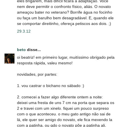
eles brigarem, mais difícil ficará a adaptação. Você
nem deve permitir o confronto físico, aliás. O novato
ameaçou bater no veterano? Borrife água no focinho
ou faça um barulho bem desagradável. E, quando ele
se comportar direitinho, ofereça petiscos aos dois. ;)
29.3.12
beto
disse...
oi beatriz! em primeiro lugar, muitíssimo obrigado pela
resposta rápida, valeu mesmo!
novidades, por partes:
1. vou castrar o bichano no sábado :)
2. comecei a fazer algo diferente ontem a noite:
deixei uma fresta de uns 7 cm na porta que separa os
2 e travei com um xinelo. fiquei um pouco surpreso
com o que aconteceu. o meu gato antigo não sai de
lá, ele quer ser amigo do novato, ele fica mexendo la
com a patinha, ou qdo o novato põe a patinha ali,