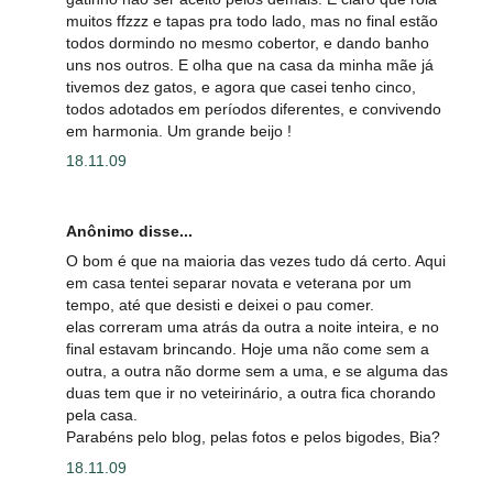
muitos ffzzz e tapas pra todo lado, mas no final estão
todos dormindo no mesmo cobertor, e dando banho
uns nos outros. E olha que na casa da minha mãe já
tivemos dez gatos, e agora que casei tenho cinco,
todos adotados em períodos diferentes, e convivendo
em harmonia. Um grande beijo !
18.11.09
Anônimo disse...
O bom é que na maioria das vezes tudo dá certo. Aqui
em casa tentei separar novata e veterana por um
tempo, até que desisti e deixei o pau comer.
elas correram uma atrás da outra a noite inteira, e no
final estavam brincando. Hoje uma não come sem a
outra, a outra não dorme sem a uma, e se alguma das
duas tem que ir no veteirinário, a outra fica chorando
pela casa.
Parabéns pelo blog, pelas fotos e pelos bigodes, Bia?
18.11.09