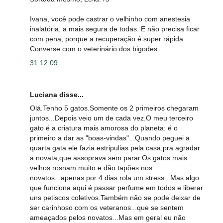
Ivana, você pode castrar o velhinho com anestesia
inalatória, a mais segura de todas. E não precisa ficar
com pena, porque a recuperação é super rápida.
Converse com o veterinário dos bigodes.
31.12.09
Luciana disse...
Olá.Tenho 5 gatos.Somente os 2 primeiros chegaram
juntos...Depois veio um de cada vez.O meu terceiro
gato é a criatura mais amorosa do planeta: é o
primeiro a dar as "boas-vindas"...Quando peguei a
quarta gata ele fazia estripulias pela casa,pra agradar
a novata,que assoprava sem parar.Os gatos mais
velhos rosnam muito e dão tapões nos
novatos...apenas por 4 dias rola um stress...Mas algo
que funciona aqui é passar perfume em todos e liberar
uns petiscos coletivos.Também não se pode deixar de
ser carinhoso com os veteranos...que se sentem
ameaçados pelos novatos...Mas em geral eu não