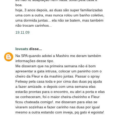
boa.
hoje, 3 anos depois, as duas são super familiarizadas
uma com a outra, mas nunca rolou um banho coletivo,
uma dormida juntas... ela não se batem, mas também
não trocam carinhos...
19.11.09
lovcats
disse...
Na SPA quando adotei a Mashiro me deram também
informações desse tipo.
Me disseram que na primeira semana não é bom
apresentar a gata intrusa, colocar um paninho com o
cheiro da Fleur e da mashiro juntas. Passar o spray
Feliway pela casa toda e por cima das duas pq ajuda
a fazer amizade. e depois com uma semana elas
estarão prontas para o encontro, eu abri a porta e elas
se conheceram, foi o maior cheira-cheirinho e Fleur
ficou chateada comigo!. me disseram para elas se
virarem sozinhas e fazer carinho nas duas por igual
mesmo a outra estando com inveja, pq gato é egoista!