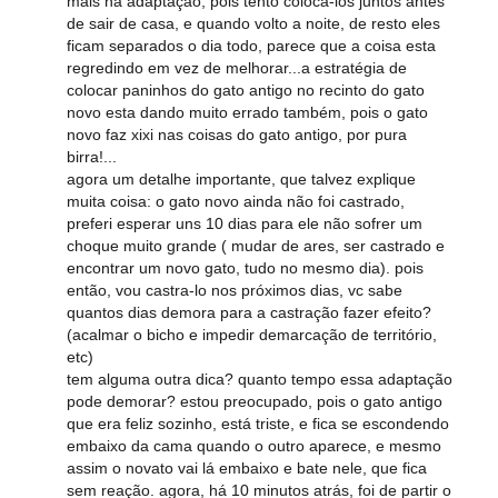
mais na adaptação, pois tento coloca-los juntos antes
de sair de casa, e quando volto a noite, de resto eles
ficam separados o dia todo, parece que a coisa esta
regredindo em vez de melhorar...a estratégia de
colocar paninhos do gato antigo no recinto do gato
novo esta dando muito errado também, pois o gato
novo faz xixi nas coisas do gato antigo, por pura
birra!...
agora um detalhe importante, que talvez explique
muita coisa: o gato novo ainda não foi castrado,
preferi esperar uns 10 dias para ele não sofrer um
choque muito grande ( mudar de ares, ser castrado e
encontrar um novo gato, tudo no mesmo dia). pois
então, vou castra-lo nos próximos dias, vc sabe
quantos dias demora para a castração fazer efeito?
(acalmar o bicho e impedir demarcação de território,
etc)
tem alguma outra dica? quanto tempo essa adaptação
pode demorar? estou preocupado, pois o gato antigo
que era feliz sozinho, está triste, e fica se escondendo
embaixo da cama quando o outro aparece, e mesmo
assim o novato vai lá embaixo e bate nele, que fica
sem reação. agora, há 10 minutos atrás, foi de partir o