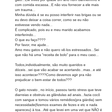
com comida escassa...E não vou fornecer a ele mais
um trauma...
Minha dúvida é se eu posso interferir nas brigas ou se
eu devo deixar a coisa correr, como se eu não
estivesse vendo nada...
É complicado, pois eu e meu marido acabamos
interferindo...
O que eu faço????
Por favor, me ajude...
Amo meu gatos e não quero vê-los estressados...Sei
que não há uma "receita de bolo" para o meu caso...
Todos,individualmente, são muito queridos e
dóceis...sei que vão acabar se acertando...mas...e até
isso acontecer????Como devemos agir pra não
prejudicar o bem-estar de todos???
O gato novato , no início, passou tanto stress que teve
diarreias e obstruiu as glândulas ad anais...fazia cocô
com sangue e tomou vários remédios(pra giárdia) sem
necessidade(fizemos exames de fezes e etc e nada
apareceu) à toa...Até que levei em uma vet que NÃO é