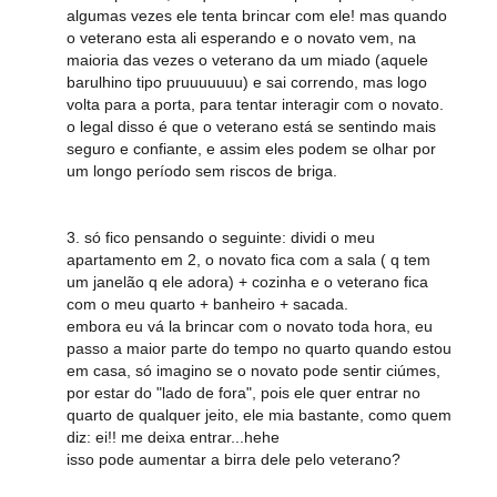
algumas vezes ele tenta brincar com ele! mas quando
o veterano esta ali esperando e o novato vem, na
maioria das vezes o veterano da um miado (aquele
barulhino tipo pruuuuuuu) e sai correndo, mas logo
volta para a porta, para tentar interagir com o novato.
o legal disso é que o veterano está se sentindo mais
seguro e confiante, e assim eles podem se olhar por
um longo período sem riscos de briga.
3. só fico pensando o seguinte: dividi o meu
apartamento em 2, o novato fica com a sala ( q tem
um janelão q ele adora) + cozinha e o veterano fica
com o meu quarto + banheiro + sacada.
embora eu vá la brincar com o novato toda hora, eu
passo a maior parte do tempo no quarto quando estou
em casa, só imagino se o novato pode sentir ciúmes,
por estar do "lado de fora", pois ele quer entrar no
quarto de qualquer jeito, ele mia bastante, como quem
diz: ei!! me deixa entrar...hehe
isso pode aumentar a birra dele pelo veterano?