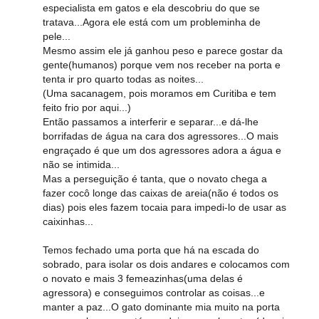
especialista em gatos e ela descobriu do que se
tratava...Agora ele está com um probleminha de
pele...
Mesmo assim ele já ganhou peso e parece gostar da
gente(humanos) porque vem nos receber na porta e
tenta ir pro quarto todas as noites...
(Uma sacanagem, pois moramos em Curitiba e tem
feito frio por aqui...)
Então passamos a interferir e separar...e dá-lhe
borrifadas de água na cara dos agressores...O mais
engraçado é que um dos agressores adora a água e
não se intimida...
Mas a perseguição é tanta, que o novato chega a
fazer cocô longe das caixas de areia(não é todos os
dias) pois eles fazem tocaia para impedi-lo de usar as
caixinhas...
Temos fechado uma porta que há na escada do
sobrado, para isolar os dois andares e colocamos com
o novato e mais 3 femeazinhas(uma delas é
agressora) e conseguimos controlar as coisas...e
manter a paz...O gato dominante mia muito na porta