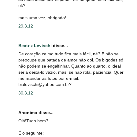
ok?
mais uma vez, obrigado!
29.3.12
Beatriz Levischi
disse...
De coração calmo tudo fica mais fácil, né? E não se
preocupe que patada de amor não dói. Os bigodes só
não podem se engalfinhar. Quanto ao quarto, o ideal
seria deixá-lo vazio, mas, se não rola, paciência. Quer
me mandar as fotos por e-mail:
bialevischi@yahoo.com.br?
30.3.12
Anônimo disse...
Olá!Tudo bem?
É o seguinte: