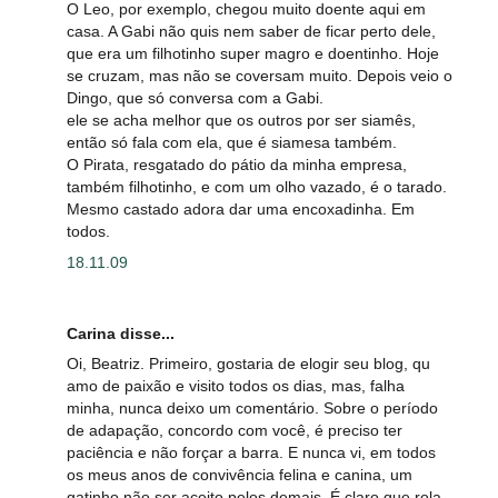
O Leo, por exemplo, chegou muito doente aqui em
casa. A Gabi não quis nem saber de ficar perto dele,
que era um filhotinho super magro e doentinho. Hoje
se cruzam, mas não se coversam muito. Depois veio o
Dingo, que só conversa com a Gabi.
ele se acha melhor que os outros por ser siamês,
então só fala com ela, que é siamesa também.
O Pirata, resgatado do pátio da minha empresa,
também filhotinho, e com um olho vazado, é o tarado.
Mesmo castado adora dar uma encoxadinha. Em
todos.
18.11.09
Carina disse...
Oi, Beatriz. Primeiro, gostaria de elogir seu blog, qu
amo de paixão e visito todos os dias, mas, falha
minha, nunca deixo um comentário. Sobre o período
de adapação, concordo com você, é preciso ter
paciência e não forçar a barra. E nunca vi, em todos
os meus anos de convivência felina e canina, um
gatinho não ser aceito pelos demais. É claro que rola