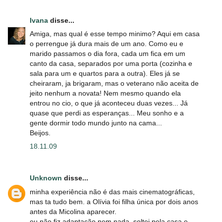
Ivana
disse...
Amiga, mas qual é esse tempo minimo? Aqui em casa
o perrengue já dura mais de um ano. Como eu e
marido passamos o dia fora, cada um fica em um
canto da casa, separados por uma porta (cozinha e
sala para um e quartos para a outra). Eles já se
cheiraram, ja brigaram, mas o veterano não aceita de
jeito nenhum a novata! Nem mesmo quando ela
entrou no cio, o que já aconteceu duas vezes... Já
quase que perdi as esperanças... Meu sonho e a
gente dormir todo mundo junto na cama...
Beijos.
18.11.09
Unknown
disse...
minha experiência não é das mais cinematográficas,
mas ta tudo bem. a Olívia foi filha única por dois anos
antes da Micolina aparecer.
eu não fiz adaptação nem nada. soltei pela casa e