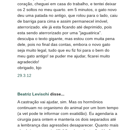
coração, cheguei em casa do trabalho, e tentei deixar
os 2 soltos no meu quarto. em 5 minutos, o gato novo
deu uma patada no antigo, que rolou para o lado, caiu
de barriga para cima e assim permanecel imóvel,
aterrorizado. ele já esta ficando até deprimido, pois
esta sendo aterrorizado por uma "jaguatirica".
desculpa o texto gigante, mas estou com muita pena
dele, pois no final das contas, embora o novo gato
seja muito legal, tudo que eu fiz foi para o bem do
meu gato antigo! se puder me ajudar, ficarei muito
agradecido!
obrigado, bjo
29.3.12
Beatriz Levischi
disse...
A castração vai ajudar, sim. Mas os hormônios
continuam no organismo do animal por um bom tempo
(a vet pode te informar com exatidão). Eu agendaria a
cirurgia para ontem e manteria os dois separados até
a lembrança das agressões desaparecer. Quanto mais