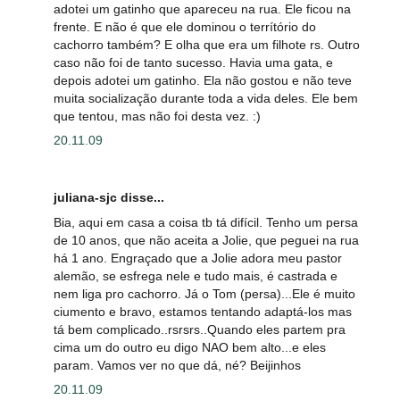
adotei um gatinho que apareceu na rua. Ele ficou na
frente. E não é que ele dominou o terrítório do
cachorro também? E olha que era um filhote rs. Outro
caso não foi de tanto sucesso. Havia uma gata, e
depois adotei um gatinho. Ela não gostou e não teve
muita socialização durante toda a vida deles. Ele bem
que tentou, mas não foi desta vez. :)
20.11.09
juliana-sjc disse...
Bia, aqui em casa a coisa tb tá difícil. Tenho um persa
de 10 anos, que não aceita a Jolie, que peguei na rua
há 1 ano. Engraçado que a Jolie adora meu pastor
alemão, se esfrega nele e tudo mais, é castrada e
nem liga pro cachorro. Já o Tom (persa)...Ele é muito
ciumento e bravo, estamos tentando adaptá-los mas
tá bem complicado..rsrsrs..Quando eles partem pra
cima um do outro eu digo NAO bem alto...e eles
param. Vamos ver no que dá, né? Beijinhos
20.11.09