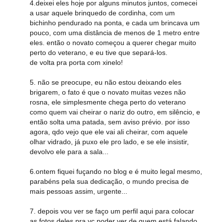
4.deixei eles hoje por alguns minutos juntos, comecei
a usar aquele brinquedo de cordinha, com um
bichinho pendurado na ponta, e cada um brincava um
pouco, com uma distância de menos de 1 metro entre
eles. então o novato começou a querer chegar muito
perto do veterano, e eu tive que separá-los.
de volta pra porta com xinelo!
5. não se preocupe, eu não estou deixando eles
brigarem, o fato é que o novato muitas vezes não
rosna, ele simplesmente chega perto do veterano
como quem vai cheirar o nariz do outro, em silêncio, e
então solta uma patada, sem aviso prévio. por isso
agora, qdo vejo que ele vai ali cheirar, com aquele
olhar vidrado, já puxo ele pro lado, e se ele insistir,
devolvo ele para a sala...
6.ontem fiquei fuçando no blog e é muito legal mesmo,
parabéns pela sua dedicação, o mundo precisa de
mais pessoas assim, urgente...
7. depois vou ver se faço um perfil aqui para colocar
as fotos deles pra vc poder ver de quem está falando,