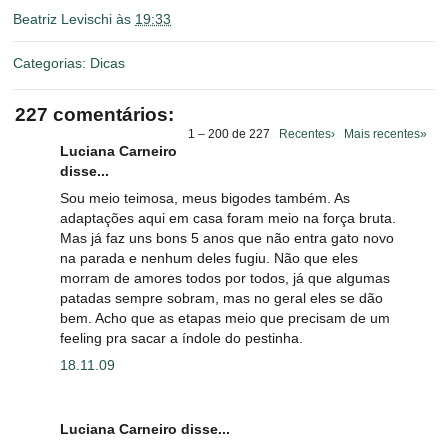
Beatriz Levischi
às
19:33
Categorias:
Dicas
227 comentários:
1 – 200 de 227
Recentes›
Mais recentes»
Luciana Carneiro
disse...
Sou meio teimosa, meus bigodes também. As
adaptações aqui em casa foram meio na força bruta.
Mas já faz uns bons 5 anos que não entra gato novo
na parada e nenhum deles fugiu. Não que eles
morram de amores todos por todos, já que algumas
patadas sempre sobram, mas no geral eles se dão
bem. Acho que as etapas meio que precisam de um
feeling pra sacar a índole do pestinha.
18.11.09
Luciana Carneiro disse...