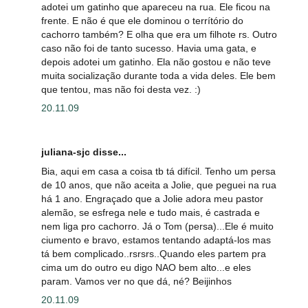
adotei um gatinho que apareceu na rua. Ele ficou na
frente. E não é que ele dominou o terrítório do
cachorro também? E olha que era um filhote rs. Outro
caso não foi de tanto sucesso. Havia uma gata, e
depois adotei um gatinho. Ela não gostou e não teve
muita socialização durante toda a vida deles. Ele bem
que tentou, mas não foi desta vez. :)
20.11.09
juliana-sjc disse...
Bia, aqui em casa a coisa tb tá difícil. Tenho um persa
de 10 anos, que não aceita a Jolie, que peguei na rua
há 1 ano. Engraçado que a Jolie adora meu pastor
alemão, se esfrega nele e tudo mais, é castrada e
nem liga pro cachorro. Já o Tom (persa)...Ele é muito
ciumento e bravo, estamos tentando adaptá-los mas
tá bem complicado..rsrsrs..Quando eles partem pra
cima um do outro eu digo NAO bem alto...e eles
param. Vamos ver no que dá, né? Beijinhos
20.11.09