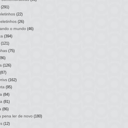
(291)
letinhos
(22)
eletinhos
(26)
ando o mundo
(46)
ca
(394)
(121)
nhas
(75)
(86)
a
(126)
(87)
rivs
(162)
nta
(95)
a
(84)
sa
(81)
a
(86)
a pena ler de novo
(180)
os
(12)