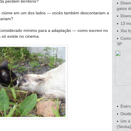
a perdem território?
Doenç
gatos d
em ciúme em um dos lados — vocês também descontariam a
Doenç
tariam?
13 ma
o considerado mínimo para a adaptação — como escrevi no
Xixi 
a só existe no cinema.
Como 
SP
Exérc
Dividi
Um é 
(Simba