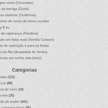
em extra (Chocolate)
 da barriga (Guda)
no sistema! (Gudinhas)
nhos de ossos da dona Lourdes
y & eu
 de esperança (Pandora)
do em fatos reais (família Cartoon)
ão de castração é para os fortes
os do Rei (despedida do Simba)
truso em minha vida (Intrú)
Categorias
late
(122)
 Luz
(98)
ca do Livro
(19)
ursos
(20)
ção de pudim
(441)
s comemorativas
(95)