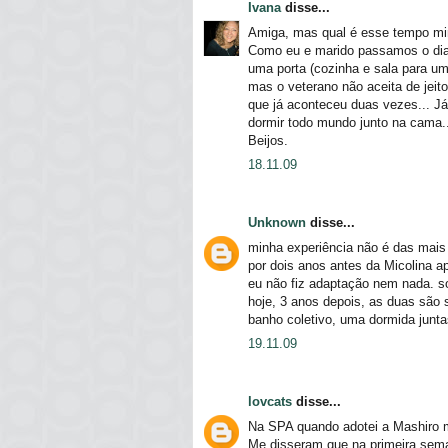
Ivana
disse...
Amiga, mas qual é esse tempo mi
Como eu e marido passamos o dia 
uma porta (cozinha e sala para um 
mas o veterano não aceita de jei
que já aconteceu duas vezes... J
dormir todo mundo junto na cama..
Beijos.
18.11.09
Unknown
disse...
minha experiência não é das mais c
por dois anos antes da Micolina ap
eu não fiz adaptação nem nada. so
hoje, 3 anos depois, as duas são
banho coletivo, uma dormida junt
19.11.09
lovcats
disse...
Na SPA quando adotei a Mashiro 
Me disseram que na primeira sema