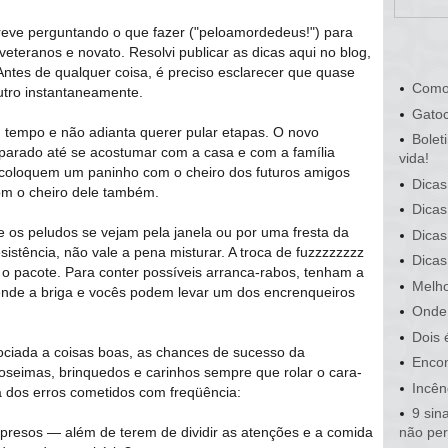
ve perguntando o que fazer ("peloamordedeus!") para
 veteranos e novato. Resolvi publicar as dicas aqui no blog,
ntes de qualquer coisa, é preciso esclarecer que quase
Como
tro instantaneamente.
Gatoc
m tempo e não adianta querer pular etapas. O novo
Bolet
arado até se acostumar com a casa e com a família
vida!
coloquem um paninho com o cheiro dos futuros amigos
Dicas
com o cheiro dele também.
Dicas
s peludos se vejam pela janela ou por uma fresta da
Dicas
istência, não vale a pena misturar. A troca de fuzzzzzzzz
Dicas
a o pacote. Para conter possíveis arranca-rabos, tenham a
Melho
de a briga e vocês podem levar um dos encrenqueiros
Onde 
Dois 
sociada a coisas boas, as chances de sucesso da
Encon
seimas, brinquedos e carinhos sempre que rolar o cara-
Incên
sta dos erros cometidos com freqüência:
9 sin
s presos — além de terem de dividir as atenções e a comida
não pe