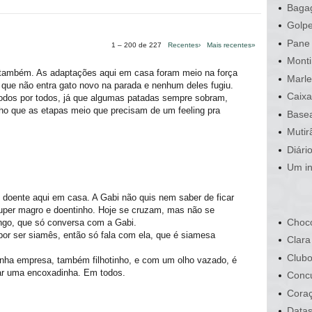
Bagag
Golpe
Pane 
1 – 200 de 227
Recentes›
Mais recentes»
Monti
também. As adaptações aqui em casa foram meio na força
Marle
 que não entra gato novo na parada e nenhum deles fugiu.
Caixa
odos por todos, já que algumas patadas sempre sobram,
ho que as etapas meio que precisam de um feeling pra
Basea
Mutir
Diári
Um in
 doente aqui em casa. A Gabi não quis nem saber de ficar
 super magro e doentinho. Hoje se cruzam, mas não se
Choco
ngo, que só conversa com a Gabi.
por ser siamês, então só fala com ela, que é siamesa
Clara
Clubo
minha empresa, também filhotinho, e com um olho vazado, é
ar uma encoxadinha. Em todos.
Conc
Cora
Data