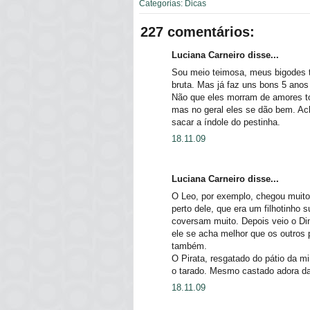
Categorias:
Dicas
227 comentários:
Luciana Carneiro disse...
Sou meio teimosa, meus bigodes 
bruta. Mas já faz uns bons 5 anos
Não que eles morram de amores t
mas no geral eles se dão bem. Ac
sacar a índole do pestinha.
18.11.09
Luciana Carneiro disse...
O Leo, por exemplo, chegou muito
perto dele, que era um filhotinho
coversam muito. Depois veio o Di
ele se acha melhor que os outros 
também.
O Pirata, resgatado do pátio da 
o tarado. Mesmo castado adora d
18.11.09