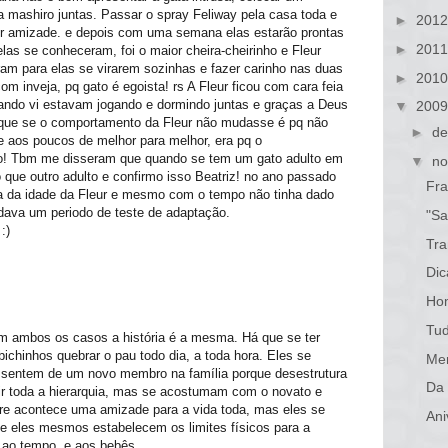
a mashiro juntas. Passar o spray Feliway pela casa toda e
►
201
er amizade. e depois com uma semana elas estarão prontas
►
201
 elas se conheceram, foi o maior cheira-cheirinho e Fleur
am para elas se virarem sozinhas e fazer carinho nas duas
►
201
m inveja, pq gato é egoista! rs A Fleur ficou com cara feia
ando vi estavam jogando e dormindo juntas e graças a Deus
▼
200
que se o comportamento da Fleur não mudasse é pq não
►
de
 aos poucos de melhor para melhor, era pq o
to! Tbm me disseram que quando se tem um gato adulto em
▼
no
o que outro adulto e confirmo isso Beatriz! no ano passado
Fra
ta da idade da Fleur e mesmo com o tempo não tinha dado
 dava um periodo de teste de adaptação.
"Sa
:)
Tra
Dic
Ho
Tud
em ambos os casos a história é a mesma. Há que se ter
ichinhos quebrar o pau todo dia, a toda hora. Eles se
Men
ssentem de um novo membro na família porque desestrutura
Da 
nir toda a hierarquia, mas se acostumam com o novato e
e acontece uma amizade para a vida toda, mas eles se
Ani
)e eles mesmos estabelecem os limites físicos para a
 ao tempo, e aos bebês.