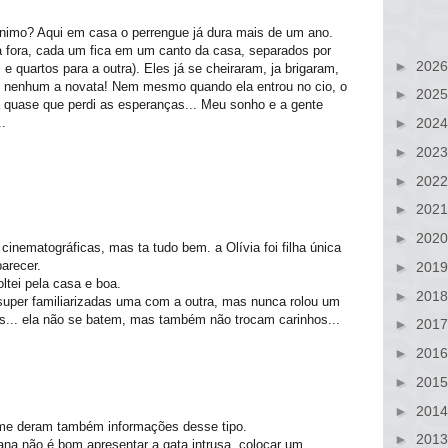
nimo? Aqui em casa o perrengue já dura mais de um ano.
fora, cada um fica em um canto da casa, separados por
►
202
e quartos para a outra). Eles já se cheiraram, ja brigaram,
to nenhum a novata! Nem mesmo quando ela entrou no cio, o
►
202
á quase que perdi as esperanças... Meu sonho e a gente
.
►
202
►
202
►
202
►
202
►
202
inematográficas, mas ta tudo bem. a Olívia foi filha única
arecer.
►
201
ltei pela casa e boa.
►
201
 super familiarizadas uma com a outra, mas nunca rolou um
as... ela não se batem, mas também não trocam carinhos...
►
201
►
201
►
201
►
201
me deram também informações desse tipo.
►
201
na não é bom apresentar a gata intrusa, colocar um