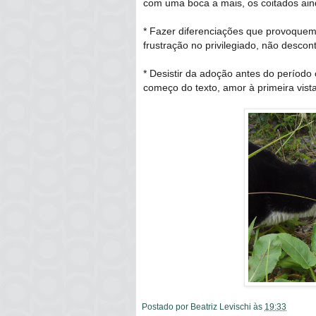
com uma boca a mais, os coitados aind
* Fazer diferenciações que provoqu
frustração no privilegiado, não descon
* Desistir da adoção antes do períod
começo do texto, amor à primeira vist
Postado por
Beatriz Levischi
às
19:33