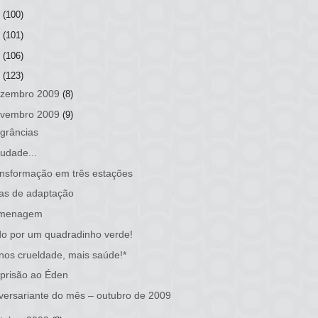
2
(100)
1
(101)
0
(106)
9
(123)
zembro 2009
(8)
vembro 2009
(9)
grâncias
udade...
nsformação em três estações
as de adaptação
menagem
o por um quadradinho verde!
os crueldade, mais saúde!*
prisão ao Éden
versariante do mês – outubro de 2009