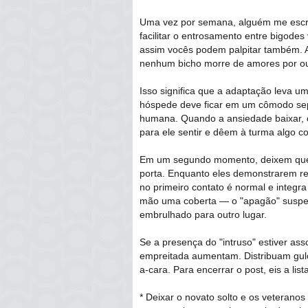
Uma vez por semana, alguém me escre
facilitar o entrosamento entre bigodes
assim vocês podem palpitar também. A
nenhum bicho morre de amores por ou
Isso significa que a adaptação leva u
hóspede deve ficar em um cômodo sep
humana. Quando a ansiedade baixar, 
para ele sentir e dêem à turma algo 
Em um segundo momento, deixem que o
porta. Enquanto eles demonstrarem res
no primeiro contato é normal e integr
mão uma coberta — o "apagão" suspen
embrulhado para outro lugar.
Se a presença do "intruso" estiver as
empreitada aumentam. Distribuam gulo
a-cara. Para encerrar o post, eis a li
* Deixar o novato solto e os veterano