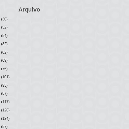
Arquivo
6
(30)
5
(52)
4
(84)
3
(82)
2
(82)
1
(69)
0
(76)
9
(101)
8
(93)
7
(87)
6
(117)
5
(126)
4
(124)
3
(87)