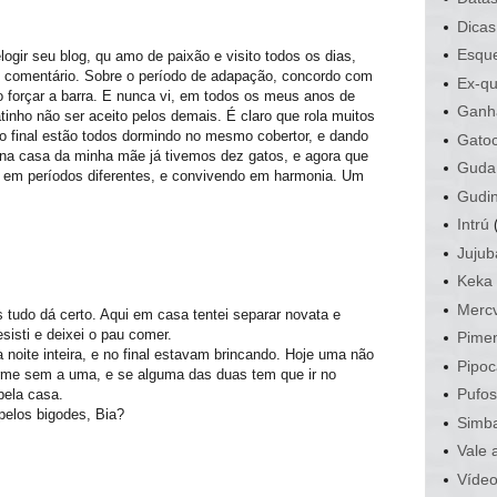
Dicas
Esque
elogir seu blog, qu amo de paixão e visito todos os dias,
 comentário. Sobre o período de adapação, concordo com
Ex-qu
ão forçar a barra. E nunca vi, em todos os meus anos de
Ganh
tinho não ser aceito pelos demais. É claro que rola muitos
no final estão todos dormindo no mesmo cobertor, e dando
Gato
 na casa da minha mãe já tivemos dez gatos, e agora que
Guda
s em períodos diferentes, e convivendo em harmonia. Um
Gudi
Intrú
Jujub
Keka
Mercv
tudo dá certo. Aqui em casa tentei separar novata e
sisti e deixei o pau comer.
Pime
 noite inteira, e no final estavam brincando. Hoje uma não
Pipoc
rme sem a uma, e se alguma das duas tem que ir no
Pufo
 pela casa.
 pelos bigodes, Bia?
Simb
Vale 
Víde