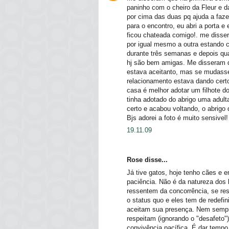
paninho com o cheiro da Fleur e d
por cima das duas pq ajuda a faz
para o encontro, eu abri a porta e
ficou chateada comigo!. me disser
por igual mesmo a outra estando co
durante três semanas e depois qu
hj são bem amigas. Me disseram 
estava aceitanto, mas se mudasse
relacionamento estava dando cer
casa é melhor adotar um filhote d
tinha adotado do abrigo uma adul
certo e acabou voltando, o abrigo
Bjs adorei a foto é muito sensivel! 
19.11.09
Rose disse...
Já tive gatos, hoje tenho cães e 
paciência. Não é da natureza dos b
ressentem da concorrência, se re
o status quo e eles tem de redefi
aceitam sua presença. Nem sempr
respeitam (ignorando o "desafeto"
convivência pacífica. É dar tempo