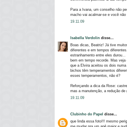
Para a Ivana, um conselho não pe
macho vai acalmar-se e você não c
19.11.09
Isabella Verdolin
disse...
Boas dicas, Beatriz! Já tive mui
diferentes e em tempos diferente
estranhamento entre eles durou...
bem em tempo recorde. Mas veja c
que a Elvira aceitou os dois numa
bichos têm temperamentos diferen
esses temperamentos, não é?
Reforçando a dica da Rose: castre
mas a manutenção, a redução de ga
19.11.09
Clubinho do Papel
disse...
que linda essa foto!!! mesmo perig
me mudar pra um apê maior e puder