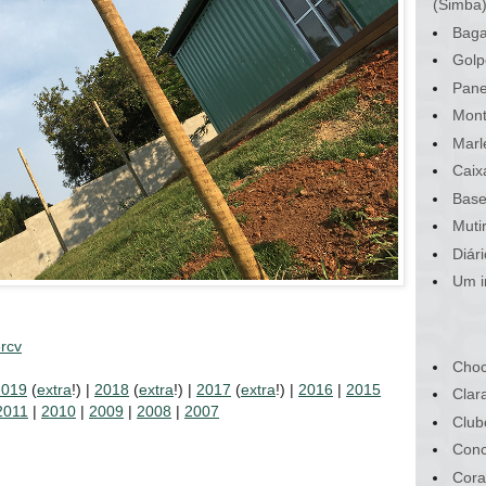
(Simba
Baga
Golp
Pane
Mont
Marl
Caix
Base
Muti
Diár
Um i
rcv
Choc
2019
(
extra
!) |
2018
(
extra
!) |
2017
(
extra
!) |
2016
|
2015
Clar
2011
|
2010
|
2009
|
2008
|
2007
Club
Conc
Cora