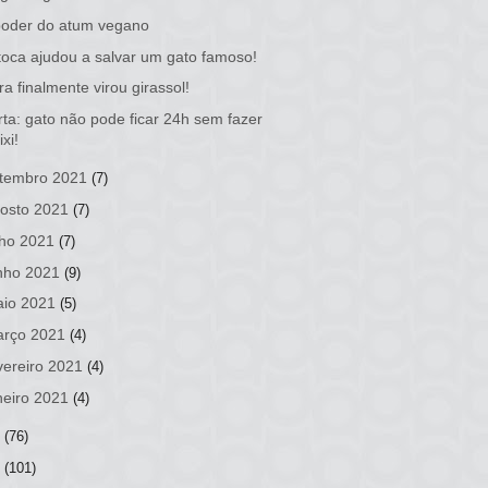
poder do atum vegano
oca ajudou a salvar um gato famoso!
ra finalmente virou girassol!
rta: gato não pode ficar 24h sem fazer
ixi!
tembro 2021
(7)
osto 2021
(7)
lho 2021
(7)
nho 2021
(9)
io 2021
(5)
rço 2021
(4)
vereiro 2021
(4)
neiro 2021
(4)
0
(76)
9
(101)