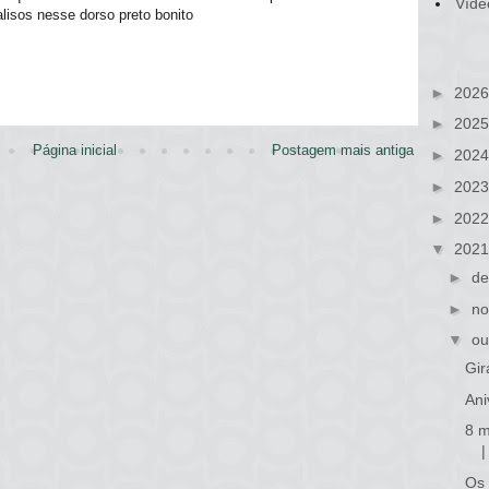
Víde
alisos nesse dorso preto bonito
►
202
►
202
Página inicial
Postagem mais antiga
►
202
►
202
►
202
▼
202
►
de
►
no
▼
ou
Gir
Ani
8 m
Os 