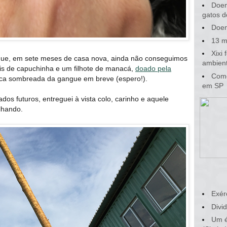
Doen
gatos d
Doen
13 m
Xixi
 que, em sete meses de casa nova, ainda não conseguimos
ambient
is de capuchinha e um filhote de manacá,
doado pela
Como
neca sombreada da gangue em breve (espero!).
em SP
os futuros, entreguei à vista colo, carinho e aquele
lhando.
Exér
Divid
Um é