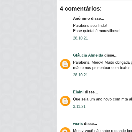
4 comentários:
Anônimo disse...
Parabéns seu lindo!
Esse quintal é maravilhoso!
28.10.21
Gláucia Almeida
disse...
Parabéns, Mercv! Muito obrigada p
mãe e nos presentear com textos 
28.10.21
Elaini
disse...
Que seja um ano novo com mta al
3.11.21
wcris
disse...
Mercv você não sabe o grande be