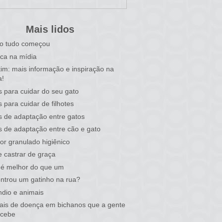
Mais lidos
o tudo começou
ca na mídia
tim: mais informação e inspiração na
a!
s para cuidar do seu gato
s para cuidar de filhotes
s de adaptação entre gatos
s de adaptação entre cão e gato
or granulado higiênico
 castrar de graça
 é melhor do que um
ntrou um gatinho na rua?
ndio e animais
nais de doença em bichanos que a gente
rcebe