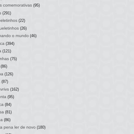
s comemorativas
(95)
s
(291)
eletinhos
(22)
ueletinhos
(26)
hando o mundo
(46)
ca
(394)
a
(121)
nhas
(75)
(86)
ba
(126)
a
(87)
vrivs
(162)
nta
(95)
ca
(84)
sa
(81)
ba
(86)
 a pena ler de novo
(180)