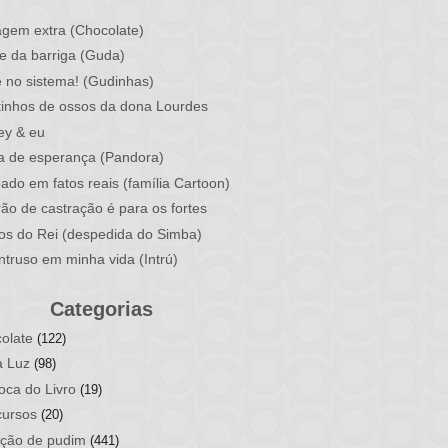
)
gem extra (Chocolate)
e da barriga (Guda)
 no sistema! (Gudinhas)
inhos de ossos da dona Lourdes
ey & eu
a de esperança (Pandora)
ado em fatos reais (família Cartoon)
rão de castração é para os fortes
ios do Rei (despedida do Simba)
ntruso em minha vida (Intrú)
Categorias
olate
(122)
a Luz
(98)
oca do Livro
(19)
ursos
(20)
ção de pudim
(441)