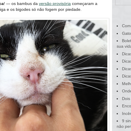
ca
! — os bambus da
versão provisória
começaram a
riga e os bigodes só não fogem por piedade.
Com
Gato
Bole
sua vid
Dica
Dica
Dica
Dica
Melh
Onde
Dois
Enco
Incê
9 si
não pe