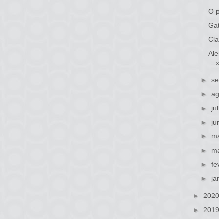
O 
Gat
Cla
Ale
x
►
se
►
ag
►
ju
►
ju
►
ma
►
ma
►
fe
►
ja
►
202
►
201