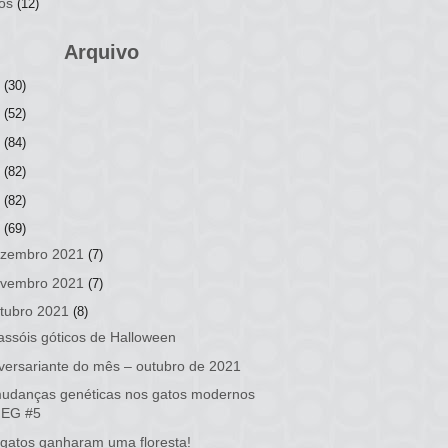
os
(12)
Arquivo
6
(30)
5
(52)
4
(84)
3
(82)
2
(82)
1
(69)
zembro 2021
(7)
vembro 2021
(7)
tubro 2021
(8)
assóis góticos de Halloween
versariante do mês – outubro de 2021
udanças genéticas nos gatos modernos
| EG #5
gatos ganharam uma floresta!