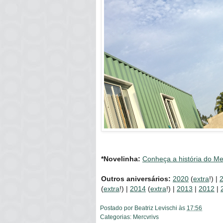
*Novelinha:
Conheça a história do Me
Outros aniversários:
2020
(
extra
!) |
(
extra
!) |
2014
(
extra
!) |
2013
|
2012
|
Postado por
Beatriz Levischi
às
17:56
Categorias:
Mercvrivs