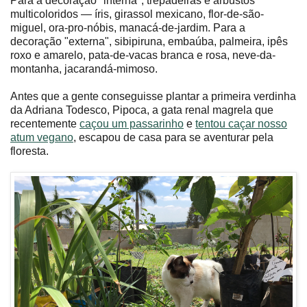
Para a decoração "interna", trepadeiras e arbustos
multicoloridos — íris, girassol mexicano, flor-de-são-
miguel, ora-pro-nóbis, manacá-de-jardim. Para a
decoração "externa", sibipiruna, embaúba, palmeira, ipês
roxo e amarelo, pata-de-vacas branca e rosa, neve-da-
montanha, jacarandá-mimoso.
Antes que a gente conseguisse plantar a primeira verdinha
da Adriana Todesco, Pipoca, a gata renal magrela que
recentemente
caçou um passarinho
e
tentou caçar nosso
atum vegano
, escapou de casa para se aventurar pela
floresta.