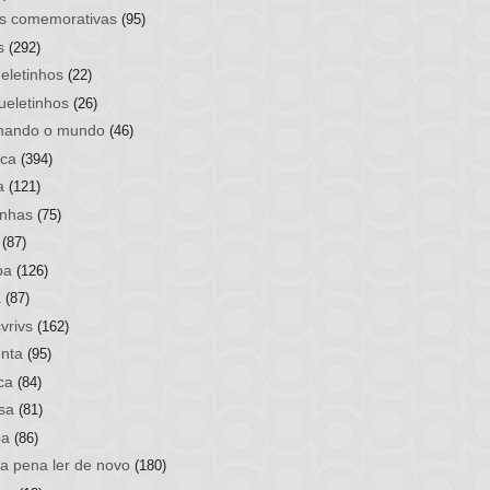
s comemorativas
(95)
s
(292)
eletinhos
(22)
ueletinhos
(26)
hando o mundo
(46)
ca
(394)
a
(121)
nhas
(75)
(87)
ba
(126)
a
(87)
vrivs
(162)
nta
(95)
ca
(84)
sa
(81)
ba
(86)
 a pena ler de novo
(180)