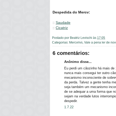
Despedida do Mercv:
::
Saudade
::
Cicatriz
Postado por
Beatriz Levischi
às
17:05
Categorias:
Mercvrivs
,
Vale a pena ler de no
6 comentários:
Anônimo disse...
Eu perdi um cãozinho há mais de 10
nunca mais consegui ter outro cão
mecanismo inconsciente de sobrev
da perda. Talvez a gente tenha med
seja também um mecanismo inconsc
de se adequar a uma forma que nos
sejam na verdade lutos interromp
despedir.
1.7.22