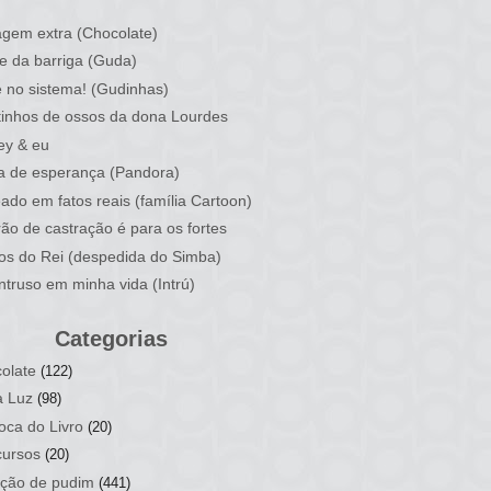
)
gem extra (Chocolate)
e da barriga (Guda)
 no sistema! (Gudinhas)
inhos de ossos da dona Lourdes
ey & eu
a de esperança (Pandora)
ado em fatos reais (família Cartoon)
rão de castração é para os fortes
ios do Rei (despedida do Simba)
ntruso em minha vida (Intrú)
Categorias
olate
(122)
a Luz
(98)
oca do Livro
(20)
ursos
(20)
ção de pudim
(441)