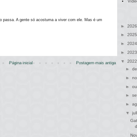
Víde
ão passa. A gente só acostuma a viver com ele. Mas é um
►
202
►
202
►
202
►
202
▼
202
Página inicial
Postagem mais antiga
►
de
►
no
►
ou
►
se
►
ag
▼
ju
Gat
Nov