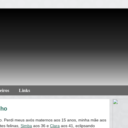
eiros
Links
nho
to. Perdi meus avós maternos aos 15 anos, minha mãe aos
tes felinas,
Simba
aos 36 e
Clara
aos 41, eclipsando