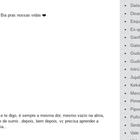
Data
Dica
a Bia pras nossas vidas ❤️
Esqu
Ex-q
Gan
Gato
Gud
Gudi
Intrú
Juju
Kek
Merc
Pime
Pipo
s e te digo, é sempre a mesma dor, mesmo vazio na alma,
Pufo
e sumir...depois, bem depois, vc precisa aprender a
Sim
ia...
Vale