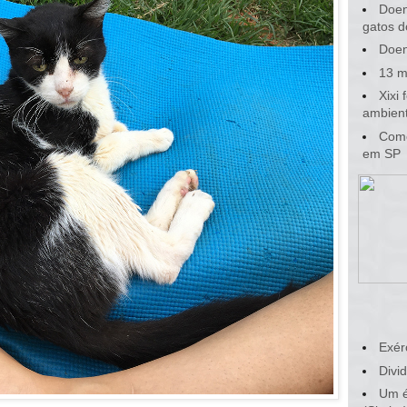
Doen
gatos d
Doen
13 m
Xixi
ambient
Como
em SP
Exér
Divid
Um é