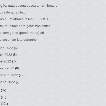
ção: gata baiana busca amor tibetano!
da não acredito...
o é um abraço felino? | EG #11
tei roupinha para gato! #polêmica
a com gatos (pendurados) #9
o seco: um luto estranho
nho 2022
(6)
io 2022
(5)
ril 2022
(7)
rço 2022
(8)
vereiro 2022
(7)
neiro 2022
(7)
1
(69)
0
(76)
9
(101)