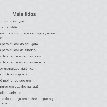
Mais lidos
o tudo começou
ca na mídia
tim: mais informação e inspiração na
a!
s para cuidar do seu gato
s para cuidar de filhotes
s de adaptação entre gatos
s de adaptação entre cão e gato
or granulado higiênico
 castrar de graça
 é melhor do que um
ntrou um gatinho na rua?
ndio e animais
nais de doença em bichanos que a gente
rcebe