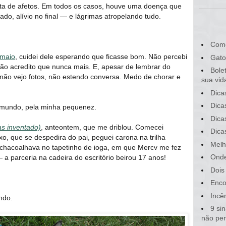
sta de afetos. Em todos os casos, houve uma doença que
do, alívio no final — e lágrimas atropelando tudo.
Com
 maio
, cuidei dele esperando que ficasse bom. Não percebi
Gato
não acredito que nunca mais. E, apesar de lembrar do
Bole
, não vejo fotos, não estendo conversa. Medo de chorar e
sua vid
Dica
Dica
o mundo, pela minha pequenez.
Dica
as inventado)
, anteontem, que me driblou. Comecei
Dica
, que se despedira do pai, peguei carona na trilha
Melh
ro chacoalhava no tapetinho de ioga, em que Mercv me fez
Onde
 parceria na cadeira do escritório beirou 17 anos!
Dois
Enco
Incê
ndo.
9 si
não pe