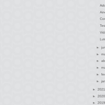
Ado
Ain
Com
Tes
Vid
Lut
►
ju
►
ma
►
ab
►
ma
►
fe
►
ja
►
202
►
202
►
201