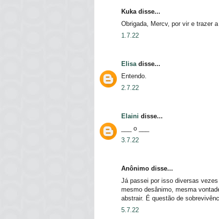
Kuka disse...
Obrigada, Mercv, por vir e trazer 
1.7.22
Elisa
disse...
Entendo.
2.7.22
Elaini
disse...
___ o ___
3.7.22
Anônimo disse...
Já passei por isso diversas veze
mesmo desânimo, mesma vontade d
abstrair. É questão de sobrevivênc
5.7.22