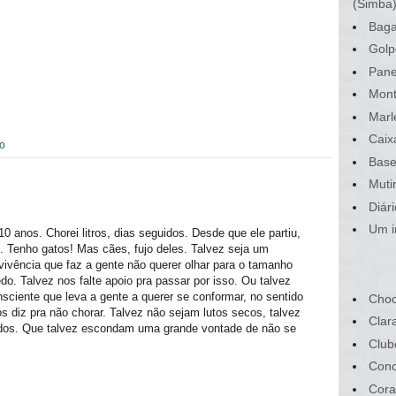
(Simba
Baga
Golp
Pane
Mont
Marl
Caix
vo
Base
Muti
Diár
Um i
 anos. Chorei litros, dias seguidos. Desde que ele partiu,
. Tenho gatos! Mas cães, fujo deles. Talvez seja um
ivência que faz a gente não querer olhar para o tamanho
o. Talvez nos falte apoio pra passar por isso. Ou talvez
iente que leva a gente a querer se conformar, no sentido
Choc
 diz pra não chorar. Talvez não sejam lutos secos, talvez
Clar
idos. Que talvez escondam uma grande vontade de não se
Club
Conc
Cora