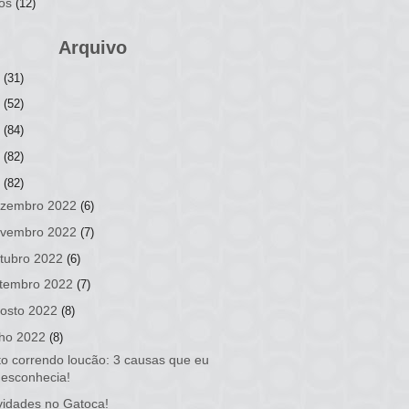
os
(12)
Arquivo
6
(31)
5
(52)
4
(84)
3
(82)
2
(82)
zembro 2022
(6)
vembro 2022
(7)
tubro 2022
(6)
tembro 2022
(7)
osto 2022
(8)
lho 2022
(8)
o correndo loucão: 3 causas que eu
desconhecia!
idades no Gatoca!