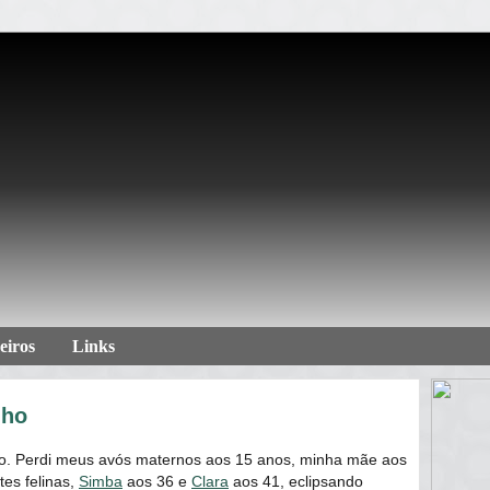
eiros
Links
nho
to. Perdi meus avós maternos aos 15 anos, minha mãe aos
tes felinas,
Simba
aos 36 e
Clara
aos 41, eclipsando