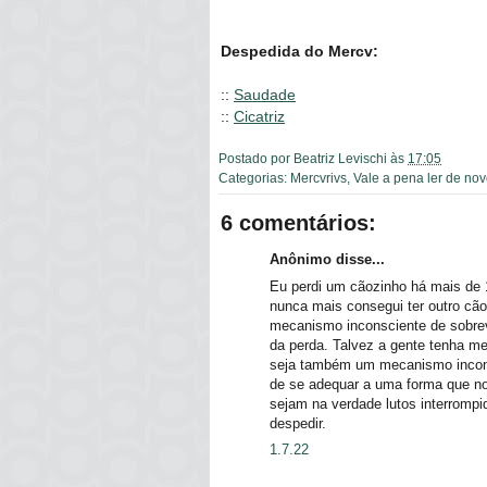
Despedida do Mercv:
::
Saudade
::
Cicatriz
Postado por
Beatriz Levischi
às
17:05
Categorias:
Mercvrivs
,
Vale a pena ler de no
6 comentários:
Anônimo disse...
Eu perdi um cãozinho há mais de 10
nunca mais consegui ter outro cão
mecanismo inconsciente de sobrev
da perda. Talvez a gente tenha med
seja também um mecanismo inconsc
de se adequar a uma forma que nos
sejam na verdade lutos interromp
despedir.
1.7.22