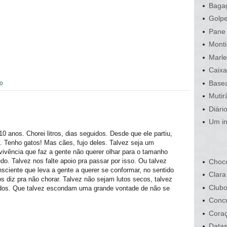
Bagag
Golpe
Pane 
Monti
Marle
Caixa
Basea
vo
Mutir
Diári
Um in
 anos. Chorei litros, dias seguidos. Desde que ele partiu,
. Tenho gatos! Mas cães, fujo deles. Talvez seja um
ivência que faz a gente não querer olhar para o tamanho
o. Talvez nos falte apoio pra passar por isso. Ou talvez
Choco
iente que leva a gente a querer se conformar, no sentido
Clara
 diz pra não chorar. Talvez não sejam lutos secos, talvez
Clubo
idos. Que talvez escondam uma grande vontade de não se
Conc
Cora
Data