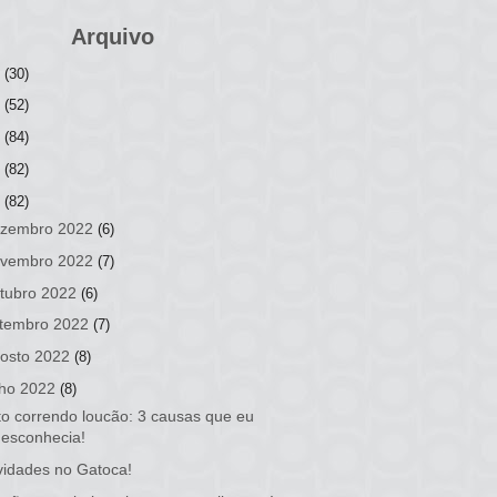
Arquivo
6
(30)
5
(52)
4
(84)
3
(82)
2
(82)
zembro 2022
(6)
vembro 2022
(7)
tubro 2022
(6)
tembro 2022
(7)
osto 2022
(8)
lho 2022
(8)
o correndo loucão: 3 causas que eu
desconhecia!
idades no Gatoca!