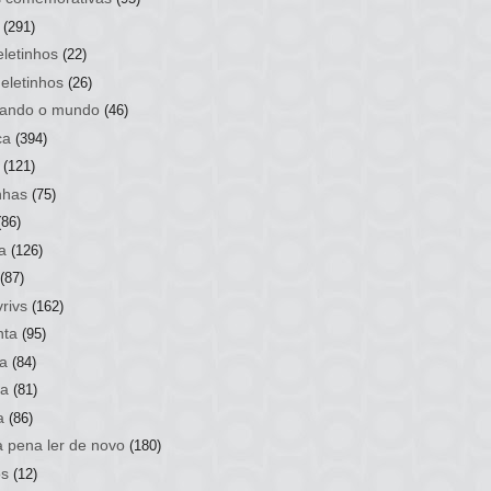
(291)
letinhos
(22)
eletinhos
(26)
ando o mundo
(46)
ca
(394)
(121)
nhas
(75)
(86)
a
(126)
(87)
rivs
(162)
nta
(95)
a
(84)
sa
(81)
a
(86)
a pena ler de novo
(180)
os
(12)