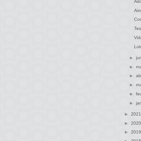
Ado
Ain
Com
Tes
Vid
Lut
►
ju
►
ma
►
ab
►
ma
►
fe
►
ja
►
202
►
202
►
201