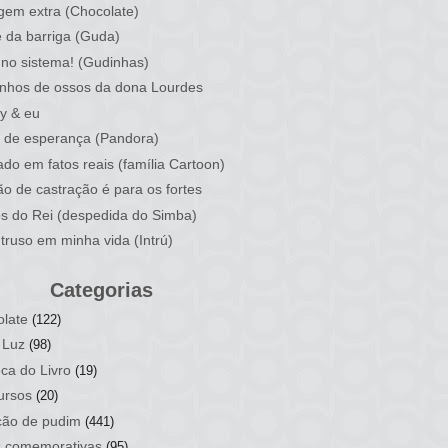
em extra (Chocolate)
 da barriga (Guda)
no sistema! (Gudinhas)
nhos de ossos da dona Lourdes
y & eu
 de esperança (Pandora)
do em fatos reais (família Cartoon)
ão de castração é para os fortes
os do Rei (despedida do Simba)
truso em minha vida (Intrú)
Categorias
late
(122)
 Luz
(98)
ca do Livro
(19)
ursos
(20)
ção de pudim
(441)
s comemorativas
(95)