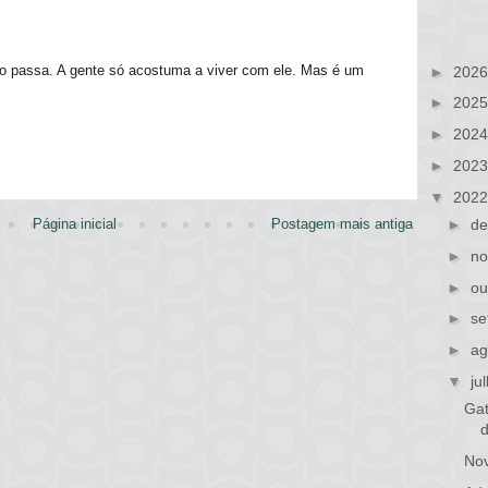
ão passa. A gente só acostuma a viver com ele. Mas é um
►
202
►
202
►
202
►
202
▼
202
►
de
Página inicial
Postagem mais antiga
►
no
►
ou
►
se
►
ag
▼
ju
Gat
Nov