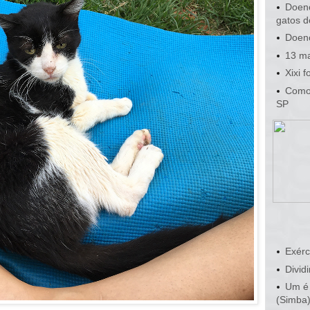
Doenç
gatos d
Doenç
13 ma
Xixi 
Como 
SP
Exérc
Dividi
Um é 
(Simba