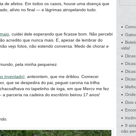
sta de afetos. Em todos os casos, houve uma doença que
do, alívio no final — e lágrimas atropelando tudo.
Como
 maio
, cuidei dele esperando que ficasse bom. Não percebi
Gatoc
não acredito que nunca mais. E, apesar de lembrar do
Bolet
, não vejo fotos, não estendo conversa. Medo de chorar e
vida!
Dicas
Dicas
o mundo, pela minha pequenez.
Dicas
as inventado)
, anteontem, que me driblou. Comecei
Dicas
, que se despedira do pai, peguei carona na trilha
Melho
ro chacoalhava no tapetinho de ioga, em que Mercv me fez
Onde 
 parceria na cadeira do escritório beirou 17 anos!
Dois 
Encon
Incên
ndo.
9 sin
não pe