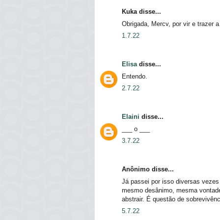
Kuka disse...
Obrigada, Mercv, por vir e trazer 
1.7.22
Elisa
disse...
Entendo.
2.7.22
Elaini
disse...
___ o ___
3.7.22
Anônimo disse...
Já passei por isso diversas veze
mesmo desânimo, mesma vontade d
abstrair. É questão de sobrevivênc
5.7.22