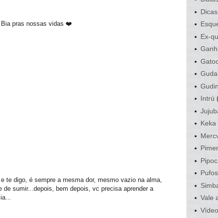
Dicas
a Bia pras nossas vidas ❤️
Esque
Ex-qu
Ganh
Gato
Guda
Gudi
Intrú
Jujub
Keka
Mercv
Pime
Pipoc
Pufo
s e te digo, é sempre a mesma dor, mesmo vazio na alma,
Simb
e sumir...depois, bem depois, vc precisa aprender a
ia...
Vale 
Víde