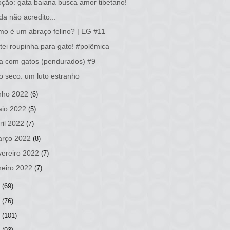
ção: gata baiana busca amor tibetano!
da não acredito...
o é um abraço felino? | EG #11
tei roupinha para gato! #polêmica
a com gatos (pendurados) #9
o seco: um luto estranho
nho 2022
(6)
io 2022
(5)
ril 2022
(7)
rço 2022
(8)
vereiro 2022
(7)
neiro 2022
(7)
1
(69)
0
(76)
9
(101)